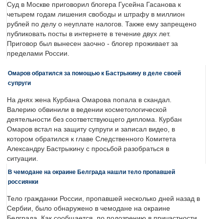
Суд в Москве приговорил блогера Гусейна Гасанова к
четырем годам лишения свободы и штрафу в миллион
рублей по делу о неуплате налогов. Также ему запрещено
публиковать посты в интернете в течение двух лет.
Приговор был вынесен заочно - блогер проживает за
пределами России.
Омаров обратился за помощью к Бастрыкину в деле своей
супруги
На днях жена Курбана Омарова попала в скандал.
Валерию обвинили в ведении косметологической
деятельности без соответствующего диплома. Курбан
Омаров встал на защиту супруги и записал видео, в
котором обратился к главе Следственного Комитета
Александру Бастрыкину с просьбой разобраться в
ситуации.
В чемодане на окраине Белграда нашли тело пропавшей
россиянки
Тело гражданки России, пропавшей несколько дней назад в
Сербии, было обнаружено в чемодане на окраине
Белграда. Как сообщается, по подозрению в причастности