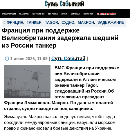
СПЕЦОПЕРАЦИЯ
СКАНДАЛЫ
ШОУ-БИЗНЕС
ЗДОРОВЬЕ
АРМИЯ
ШПИОНАЖ
НЕКРОЛОГ
ПОИСК ПО САЙТУ
#
ФРНЦИЯ
,
ТАНКЕР
,
TAGOR
,
СУДНО
,
МАКРОН
,
ЗАДЕРЖАНИЕ
Франция при поддержке
Великобритании задержала шедший
из России танкер
[
С
уть
С
о
б
ытий
]
1 июня 2026, 11:09
ВМС Франции при поддержке
сил Великобритании
задержали в Атлантическом
океане танкер Tagor,
следовавший из России.Об
этом заявил президент
Франции Эмманюэль Макрон. По данным властей
страны, судно находится под санкциями.
Эммануэль Макрон назвал недопустимым, чтобы суда
обходили международные санкции, нарушали морское
право и финансировали боевые действия на Украине.