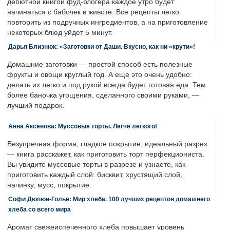
дебютной книгой фуд-блогера каждое утро будет
начинаться с бабочек в животе. Все рецепты легко
повторить из подручных ингредиентов, а на приготовление
некоторых блюд уйдет 5 минут.
Дарья Близнюк: «Заготовки от Даши. Вкусно, как ни «крути»!
Домашние заготовки — простой способ есть полезные
фрукты и овощи круглый год. А еще это очень удобно:
делать их легко и под рукой всегда будет готовая еда. Тем
более баночка угощения, сделанного своими руками, —
лучший подарок.
Анна Аксёнова: Муссовые торты. Легче легкого!
Безупречная форма, гладкое покрытие, идеальный разрез
— книга расскажет, как приготовить торт перфекциониста.
Вы увидите муссовые торты в разрезе и узнаете, как
приготовить каждый слой: бисквит, хрустящий слой,
начинку, мусс, покрытие.
Софи Дюпюи-Голье: Мир хлеба. 100 лучших рецептов домашнего
хлеба со всего мира
Аромат свежеиспеченного хлеба повышает уровень