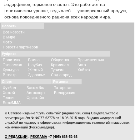
эндорфинов, гормонов счастья. Это работает на
генетическом уровне, ведь хлеб — универсальный продукт,
основа повседневного рациона всех народов мира.
Новости
Все новости
В мире
Фото
Новости партнеров
Рубрики
Политика
В кино
Общество
Происшествия
Экономика
Шоубиз
Криминал
Авто
Культура
Желтый
Туризм
Хайтек
В театр
Здоровье
Сад-огород
Спорт
Регионы
Футбол
Баскетбол
Татарстан
Хоккей
Автоспорт
Белоруссия
Теннис
Фристайл
Бокс/ММА
© Сетевое издание "Суть событий" (argumentiru.com) Свидетельство о
регистрации Эл № ФС77-62778 от 18.08.2015 года. Выдано Федеральной
службой по надзору в сфере связи, информационных технологий и массовых
коммуникаций (Роскомнадзор).
О РЕДАКЦИИ
,
РЕКЛАМА
+7 (495) 638-52-63