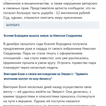
обвинению в мошенничестве, а также нарушении авторских
и смежных прав. Представители артиста сообщили, что он
погасил большую часть ущерба - 12 миллионов рублей.
Суд, однако, отказался смягчить меру пресечения.
ШОУБИЗ
Ксения Бородина вышла замуж за Николая Сердюкова
В декабре прошлого года Ксения Бородина получила
предложение руки и сердца от своего избранника Николая
Сердюкова. Пара не стала тянуть с оформлением
отношений – как стало известно, они уже расписались.
Церемония прошла в узком кругу. Устроить торжество пара
планирует через несколько недель.
Виктория Боня о своем восхождении на Эверест: "Удивило
молчание коллег по шоу-бизнесу"
Виктория Боня несколько дней назад осуществила свою
мечту — ей удалось взойти на Эверест. Она делилась, с
какими трудностями и опасностями пришлось столкнуться
на пути к вершине. Однако её поступок оказался
практически незамеченным другими представителями шоу-