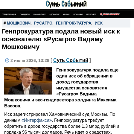
СПЕЦОПЕРАЦИЯ
СКАНДАЛЫ
ШОУ-БИЗНЕС
ЗДОРОВЬЕ
АРМИЯ
ШПИОНАЖ
НЕКРОЛОГ
ПОИСК ПО САЙТУ
#
МОШКОВИЧ
,
РУСАГРО
,
ГЕНПРОКУРАТУРА
,
ИСК
Генпрокуратура подала новый иск к
основателю «Русагро» Вадиму
Мошковичу
[
С
уть
С
о
б
ытий
]
2 июня 2026, 13:28
Генпрокуратура подала еще
один иск об обращении в
доход государства
имущества основателя
«Русагро» Вадима
Мошковича и экс-гендиректора холдинга Максима
Басова.
Иск зарегистрировал Хамовнический суд Москвы. По
данным
«Интерфакса»
, Генпрокуратура требует
обратить в доход государства более 1,3 млрд рублей и
порядка 96 тысяч долларов. Речь идет о средствах,