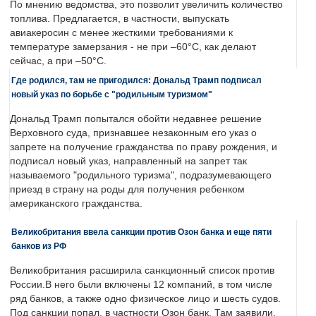
По мнению ведомства, это позволит увеличить количество
топлива. Предлагается, в частности, выпускать
авиакеросин с менее жесткими требованиями к
температуре замерзания - не при –60°C, как делают
сейчас, а при –50°C.
Где родился, там не пригодился: Дональд Трамп подписал
новый указ по борьбе с "родильным туризмом"
Дональд Трамп попытался обойти недавнее решение
Верховного суда, признавшее незаконным его указ о
запрете на получение гражданства по праву рождения, и
подписал новый указ, направленный на запрет так
называемого "родильного туризма", подразумевающего
приезд в страну на роды для получения ребенком
американского гражданства.
Великобритания ввела санкции против Озон банка и еще пяти
банков из РФ
Великобритания расширила санкционный список против
России.В него были включены 12 компаний, в том числе
ряд банков, а также одно физическое лицо и шесть судов.
Под санкции попал, в частности Озон банк. Там заявили,