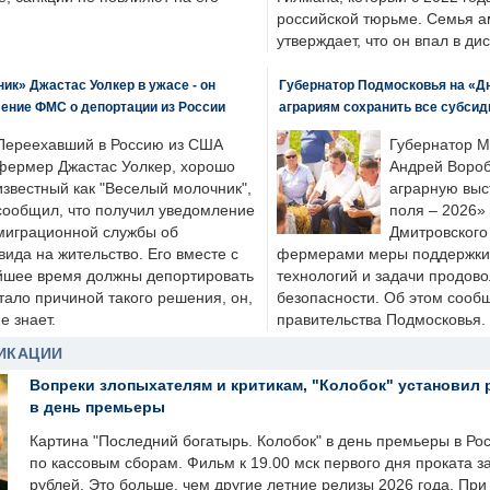
российской тюрьме. Семья 
утверждает, что он впал в ди
к» Джастас Уолкер в ужасе - он
Губернатор Подмосковья на «Д
ение ФМС о депортации из России
аграриям сохранить все субсид
Переехавший в Россию из США
Губернатор М
фермер Джастас Уолкер, хорошо
Андрей Вороб
известный как "Веселый молочник",
аграрную выс
сообщил, что получил уведомление
поля – 2026»
миграционной службы об
Дмитровского 
ида на жительство. Его вместе с
фермерами меры поддержки
йшее время должны депортировать
технологий и задачи продов
стало причиной такого решения, он,
безопасности. Об этом сооб
е знает.
правительства Подмосковья.
ИКАЦИИ
Вопреки злопыхателям и критикам, "Колобок" установил 
в день премьеры
Картина "Последний богатырь. Колобок" в день премьеры в Ро
по кассовым сборам. Фильм к 19.00 мск первого дня проката 
рублей. Это больше, чем другие летние релизы 2026 года. Пр