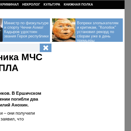
КРИМИНАЛ
НЕКРОЛОГ
КУЛЬТУРА
КНИЖНАЯ ПОЛКА
Министр по физкультуре
Вопреки злопыхателям
и спорту Чечни Ахмат
и критикам, "Колобок"
Кадыров удостоен
установил рекорд по
звания Героя республики
сборам уже в день
премьеры
ника МЧС
БПЛА
иков. В Ершичском
ении погибли два
илий Анохин.
и – они получили
заявил, что