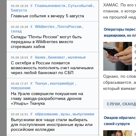
ХАМАС. По его 
#
Главныеновости
, Сутьсобытий
,
05.08 18:39
5августа
планом, о кото
Главные события к вечеру 5 августа
на прошлой нед
#
Wildberries
, ПочтаРоссии
,
05.08 18:38
Операторы перест
склад
маркировки, но п
Склады "Почты России" могут быть
переданы в Wildberries вместо
сгоревших хабов
#
банки
, банкомат
, наличные
05.08 18:03
С октября в России появится
возможность пополнять счет наличными
через любой банкомат по СБП
Однако, по слов
сбрасывается, а
#
Ткачук
, екатеринбург
,
05.08 17:07
который взимает
покушение
На Урале совершили покушение на
главу завода-разработчика дронов
«Упырь» Ткачука
СЛУХИ, СКАН
#
образование
, вузы
, выпускники
05.08 16:51
Омаров обратилс
Выпускники все чаще стали выбирать
своей супруги
для поступления иностранные вузы или
российские колледжи