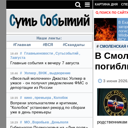
КАРТИНА ДНЯ
СПЕ
ПОИСК ПО САЙТ
В Ека
загор
логис
Wildb
Наши ленты:
ВСУ
#Главная
#ВСЯ
#Скандалы
#
СМОЛЕНСКАЯ 
В Смол
#
Главныеновости
, Сутьсобытий
,
18:49
7августа
Главные события к вечеру 7 августа
погибл
#
Уолкер
, ВНЖ
, выдворение
18:46
«Веселый молочник» Джастас Уолкер в
3 июня 2026
ужасе - он получил уведомление ФМС о
депортации из России
#
кино
, премьера
, Колобок
18:35
Вопреки злопыхателям и критикам,
"Колобок" установил рекорд по сборам
уже в день премьеры
родственникам 
#
МО
, Воробьев
, Деньполя
18:29
Губернатор Подмосковья на «Дне поля»