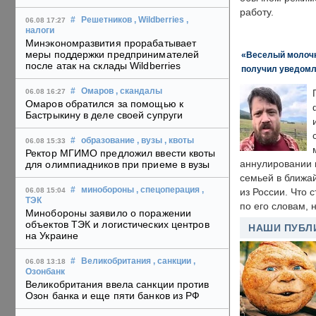
работу.
#
Решетников
, Wildberries
,
06.08 17:27
налоги
Минэкономразвития прорабатывает
меры поддержки предпринимателей
«Веселый молочни
после атак на склады Wildberries
получил уведомл
#
Омаров
, скандалы
06.08 16:27
Омаров обратился за помощью к
Бастрыкину в деле своей супруги
#
образование
, вузы
, квоты
06.08 15:33
Ректор МГИМО предложил ввести квоты
аннулировании в
для олимпиадников при приеме в вузы
семьей в ближа
#
минобороны
, спецоперация
,
06.08 15:04
из России. Что 
ТЭК
по его словам, н
Минобороны заявило о поражении
объектов ТЭК и логистических центров
НАШИ ПУБЛ
на Украине
#
Великобритания
, санкции
,
06.08 13:18
Озонбанк
Великобритания ввела санкции против
Озон банка и еще пяти банков из РФ