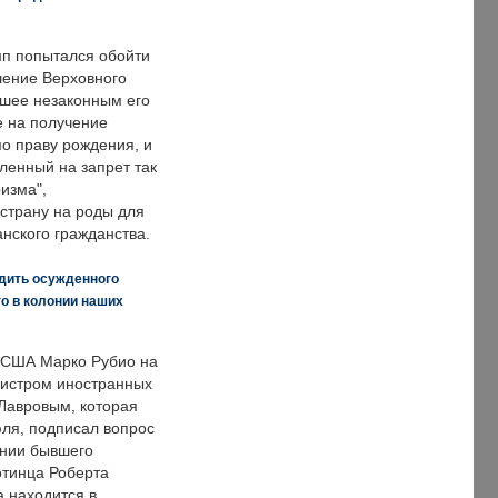
п попытался обойти
ение Верховного
вшее незаконным его
е на получение
по праву рождения, и
ленный на запрет так
изма",
страну на роды для
нского гражданства.
дить осужденного
о в колонии наших
 США Марко Рубио на
нистром иностранных
Лавровым, которая
ля, подписал вопрос
нии бывшего
отинца Роберта
а находится в