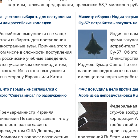
картины, включая предпродажи, превысили 53,7 миллиона руб
чаще стали выбирать для поступления
Министр обороны Индии закрыл
ы или российские колледжи
Су-57: истребитель покупать н
Российские выпускники все чаще
Индия не нам
стали выбирать для поступления
время закупа
иностранные вузы. Причина этого в
истребители "
том числе в сложности поступления
Су-57. Об это
в российские учебные заведения.
Министерства
ется участникам олимпиад и тем,
Раджеш Кумар Сингх. По его
о квотам. Из-за этого выпускники
власти сосредоточатся на м
т в сторону Европы или Китая.
имеющегося парка истребит
, что Израиль не соглашался с
ФАС возбудила дело против да
кого "Совета мира" по разоружению
Apple из-за непредустановки Ru
Федеральная
Премьер-министр Израиля
служба возбу
Биньямин Нетаньяху заявил, что у
корпорации A
него есть разногласия с
требований о
президентом США Дональдом
производител
Трампом по вопросу разоружения
приложений RuStore и месс