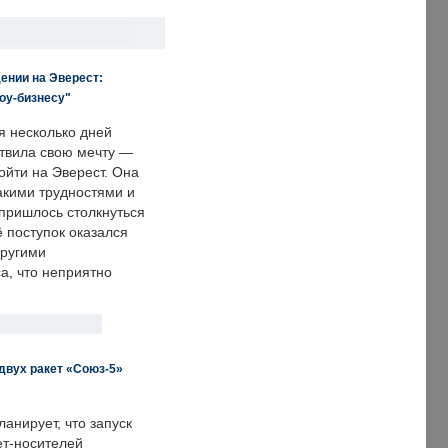
ении на Эверест:
оу-бизнесу"
я несколько дней
твила свою мечту —
ойти на Эверест. Она
акими трудностями и
пришлось столкнуться
ё поступок оказался
другими
а, что неприятно
двух ракет «Союз-5»
анирует, что запуск
ет-носителей