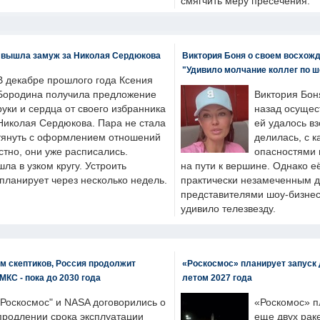
смягчить меру пресечения.
 вышла замуж за Николая Сердюкова
Виктория Боня о своем восхожд
"Удивило молчание коллег по ш
В декабре прошлого года Ксения
Бородина получила предложение
Виктория Бон
руки и сердца от своего избранника
назад осущес
Николая Сердюкова. Пара не стала
ей удалось вз
тянуть с оформлением отношений
делилась, с к
естно, они уже расписались.
опасностями 
а в узком кругу. Устроить
на пути к вершине. Однако е
планирует через несколько недель.
практически незамеченным 
представителями шоу-бизнес
удивило телезвезду.
м скептиков, Россия продолжит
«Роскосмос» планирует запуск 
МКС - пока до 2030 года
летом 2027 года
"Роскосмос" и NASA договорились о
«Роскомос» пл
продлении срока эксплуатации
еще двух рак