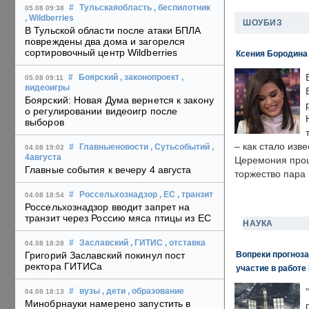
#
Тульскаяобласть
, беспилотник
05.08 09:38
, Wildberries
ШОУБИЗ
В Тульской области после атаки БПЛА
повреждены два дома и загорелся
сортировочный центр Wildberries
Ксения Бородина
#
Боярский
, законопроект
,
05.08 09:11
видеоигры
Боярский: Новая Дума вернется к закону
о регулировании видеоигр после
выборов
– как стало изв
#
Главныеновости
, Сутьсобытий
,
04.08 19:02
4августа
Церемония прошл
Главные события к вечеру 4 августа
торжество пара 
#
Россельхознадзор
, ЕС
, транзит
04.08 18:54
Россельхознадзор вводит запрет на
транзит через Россию мяса птицы из ЕС
НАУКА
#
Заславский
, ГИТИС
, отставка
04.08 18:28
Вопреки прогноза
Григорий Заславский покинул пост
ректора ГИТИСа
участие в работе 
#
вузы
, дети
, образование
04.08 18:13
Минобрнауки намерено запустить в