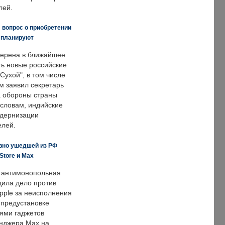
лей.
 вопрос о приобретении
е планируют
ерена в ближайшее
ть новые российские
Сухой", в том числе
м заявил секретарь
 обороны страны
 словам, индийские
одернизации
елей.
вно ушедшей из РФ
Store и Max
 антимонопольная
дила дело против
pple за неисполнения
 предустановке
ями гаджетов
енджера Max на