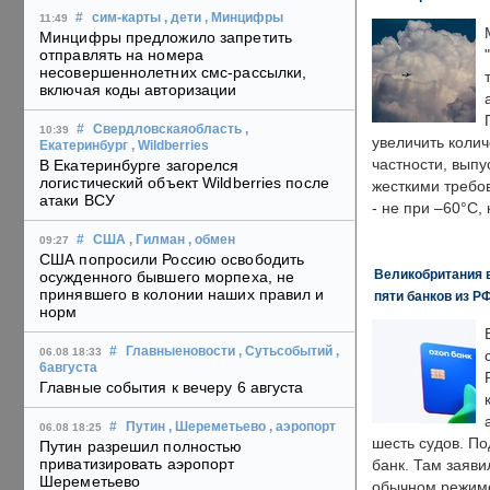
#
сим-карты
, дети
, Минцифры
11:49
Минцифры предложило запретить
отправлять на номера
несовершеннолетних смс-рассылки,
включая коды авторизации
#
Свердловскаяобласть
,
10:39
увеличить колич
Екатеринбург
, Wildberries
частности, выпу
В Екатеринбурге загорелся
логистический объект Wildberries после
жесткими требо
атаки ВСУ
- не при –60°C,
#
США
, Гилман
, обмен
09:27
США попросили Россию освободить
Великобритания в
осужденного бывшего морпеха, не
принявшего в колонии наших правил и
пяти банков из Р
норм
#
Главныеновости
, Сутьсобытий
,
06.08 18:33
6августа
Главные события к вечеру 6 августа
#
Путин
, Шереметьево
, аэропорт
06.08 18:25
шесть судов. По
Путин разрешил полностью
приватизировать аэропорт
банк. Там заяви
Шереметьево
обычном режиме