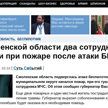
ЦОПЕРАЦИЯ
СКАНДАЛЫ
ШОУ-БИЗНЕС
ЗДОРОВЬЕ
АРМИЯ
ШПИОНАЖ
У
теринбурге
Шадаев: Мессенджер
елся
Max остается в жизни
тический объект
россиян навсегда
erries после атаки
ОБЛАСТЬ
,
БЕСПИЛОТНИК
енской области два сотруд
и при пожаре после атаки 
[
С
уть
С
о
б
ытий
]
, 10:10
Смоленская область подверглась атаке беспилотн
муниципальном округе начался пожар, при его туш
сотрудника МЧС. Об этом сообщил губернатор Вас
Еще двое пожарных и один местный житель пострадал
легкие травмы. Губернатор выразил соболезнования и 
погибших будет оказана вся необходимая помощь.