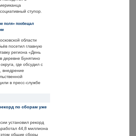
американца
ссоциативный ступор.
не поля» пообещал
ии
осковской области
ьёв посетил главную
тавку региона «День
 в деревне Бунятино
округа, где обсудил с
, внедрение
ольственной
щили в пресс-службе
рекорд по сборам уже
ссии установил рекорд
заработал 44,8 миллиона
и этом общие сборы