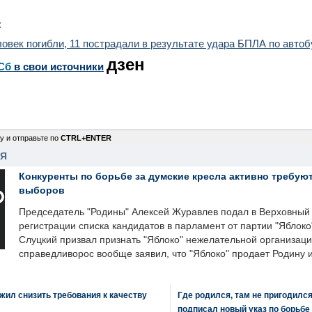
:
овек погибли, 11 пострадали в результате удара БПЛА по автоб
дзен
Сб
в свои источники
у и отправьте по
CTRL+ENTER
НЯ
Конкуренты по борьбе за думские кресла активно требуют
выборов
Председатель "Родины" Алексей Журавлев подал в Верховный 
регистрации списка кандидатов в парламент от партии "Яблок
Слуцкий призвал признать "Яблоко" нежелательной организаци
справедливорос вообще заявил, что "Яблоко" продает Родину 
ил снизить требования к качеству
Где родился, там не пригодилс
подписал новый указ по борьбе