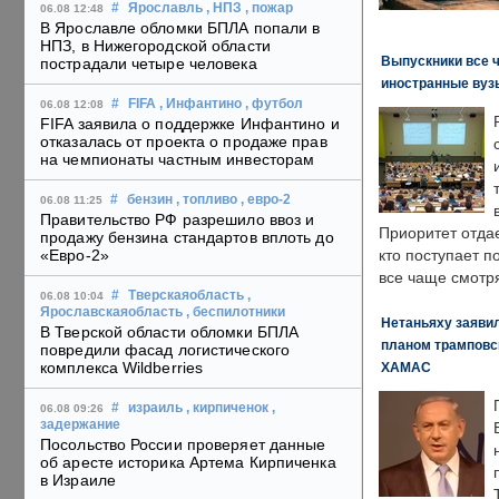
#
Ярославль
, НПЗ
, пожар
06.08 12:48
В Ярославле обломки БПЛА попали в
НПЗ, в Нижегородской области
Выпускники все 
пострадали четыре человека
иностранные вуз
#
FIFA
, Инфантино
, футбол
06.08 12:08
FIFA заявила о поддержке Инфантино и
отказалась от проекта о продаже прав
на чемпионаты частным инвесторам
#
бензин
, топливо
, евро-2
06.08 11:25
Правительство РФ разрешило ввоз и
Приоритет отда
продажу бензина стандартов вплоть до
«Евро-2»
кто поступает п
все чаще смотря
#
Тверскаяобласть
,
06.08 10:04
Ярославскаяобласть
, беспилотники
Нетаньяху заявил
В Тверской области обломки БПЛА
планом трамповс
повредили фасад логистического
комплекса Wildberries
ХАМАС
#
израиль
, кирпиченок
,
06.08 09:26
задержание
Посольство России проверяет данные
об аресте историка Артема Кирпиченка
в Израиле