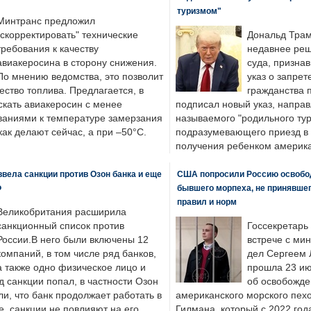
туризмом"
Минтранс предложил
"скорректировать" технические
Дональд Трам
требования к качеству
недавнее реш
авиакеросина в сторону снижения.
суда, призна
По мнению ведомства, это позволит
указ о запрет
ество топлива. Предлагается, в
гражданства 
скать авиакеросин с менее
подписал новый указ, направ
ваниями к температуре замерзания
называемого "родильного тур
 как делают сейчас, а при –50°C.
подразумевающего приезд в 
получения ребенком америка
вела санкции против Озон банка и еще
США попросили Россию освобо
Ф
бывшего морпеха, не принявшег
правил и норм
Великобритания расширила
санкционный список против
Госсекретарь
России.В него были включены 12
встрече с ми
компаний, в том числе ряд банков,
дел Сергеем 
а также одно физическое лицо и
прошла 23 ию
д санкции попал, в частности Озон
об освобожде
ли, что банк продолжает работать в
американского морского пех
, санкции не повлияют на его
Гилмана, который с 2022 год