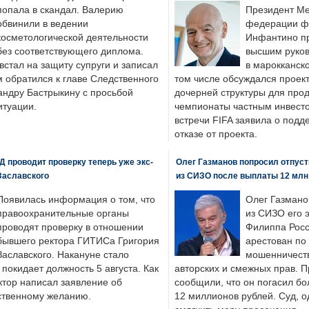
попала в скандал. Валерию
Президент М
обвинили в ведении
федерации фу
косметологической деятельности
Инфантино пр
без соответствующего диплома.
высшим руков
стал на защиту супруги и записал
в марокканско
м обратился к главе Следственного
том числе обсуждался проек
андру Бастрыкину с просьбой
дочерней структуры для про
итуации.
чемпионаты частным инвесто
встречи FIFA заявила о под
отказе от проекта.
 проводит проверку теперь уже экс-
Олег Газманов попросил отпуст
Заславского
из СИЗО после выплаты 12 млн
Появилась информация о том, что
Олег Газмано
правоохранительные органы
из СИЗО его 
проводят проверку в отношении
Филиппа Росс
бывшего ректора ГИТИСа Григория
арестован по
Заславского. Накануне стало
мошенничеств
н покидает должность 5 августа. Как
авторских и смежных прав. П
ктор написал заявление об
сообщили, что он погасил бо
бственному желанию.
12 миллионов рублей. Суд, о