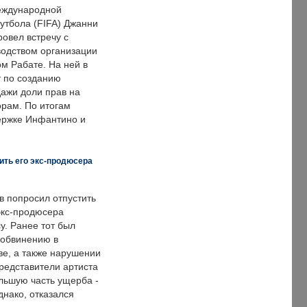
еждународной
тбола (FIFA) Джанни
овел встречу с
одством организации
м Рабате. На ней в
т по созданию
дажи доли прав на
рам. По итогам
держке Инфантино и
ить его экс-продюсера
в попросил отпустить
экс-продюсера
у. Ранее тот был
 обвинению в
е, а также нарушении
редставители артиста
льшую часть ущерба -
днако, отказался