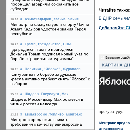
пообещал аграриям сохранить все
субсидии
Читайте также
В ДНР семь чел
#
АхматКадыров
, звание
, Чечня
18:16
Министр по физкультуре и спорту Чечни
Добавляйте
C
Ахмат Кадыров удостоен звания Героя
республики
#
Трамп
, гражданство
, США
16:29
Где родился, там не пригодился:
Дональд Трамп подписал новый указ по
17
Выделите ошибк
борьбе с "родильным туризмом"
КАРТИНА Д
#
Политика
, "Яблоко"
, Журавлев
16:15
Конкуренты по борьбе за думские
кресла активно требуют снять "Яблоко" с
выборов
#
Шадаев
, Госуслуги
, Max
15:43
Шадаев: Мессенджер Max остается в
жизни россиян навсегда
прокуратуру.
#
авиакеросин
, топливо
, минтранс
13:19
Минтранс предложил снизить
Минтранс предлож
требования к качеству авиакеросина
авиакеросина