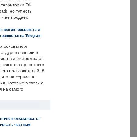
 территории РФ.
аф, но тут есть
 и не продает.
 против террориста и
траняются на Telegram
ак основателя
ла Дурова внесли в
истов и экстремистов,
, как это затронет сам
 его пользователей. В
что на сервис не
я, которые в связи с
я на самого
нтино и отказалась от
пионаты частным