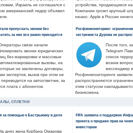
словам, Израиль не соглашался с
устройства, продающиеся на
ром американский лидер объявил
Компании грозит крупный штр
еле.
нюанс: Apple в России ничего
али пропускать звонки без
Росфинмониторинг: ограничения
латить за них все равно приходится
экстремиста Дурова не распрос
Операторы связи начали
После того, к
блокировать звонки юридических
Telegram Пав
лиц без маркировки и массовые
список террор
автоматизированные вызовы, на
возник вопрос
которые не заключены договоры.
мессенджер и
ам экспертов, вызов при этом не
Росфинмониторинге заявили, 
 переводится на автоответчик, за
распространяются ограничени
ся плата с абонентов.
этим статусом накладываютс
бизнесмена.
ДАЛЫ, СПЛЕТНИ
я за помощью к Бастрыкину в деле
FIFA заявила о поддержке Инфа
проекта о продаже прав на чем
инвесторам
На днях жена Курбана Омарова