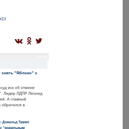
усу
sm / sm
 снять "Яблоко" с
суд иск об отмене
о". Лидер ЛДПР Леонид
ей. А главный
и обратился в
я: Дональд Трамп
 с "родильным