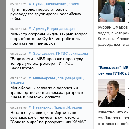
#
Путин
, назначение
, армия
05.08 16:21
Путин провел перестановки в
руководстве группировок российских
войск
Курбан Омаров в
#
Армия
, Индия
, авиация
05.08 13:55
видео, в которо
Министр обороны Индии закрыл вопрос
о приобретении Су-57: истребитель
Комитета Алекс
покупать не планируют
разобраться в с
#
Заславский
, ГИТИС
, скандалы
05.08 12:16
"Ведомости": МВД проводит проверку
теперь уже экс-ректора ГИТИСа
"Ведомости": МВД
Заславского
ректора ГИТИСа 
#
Минобороны
, спецоперация
,
05.08 10:01
Украина
Минобороны заявило о поражении
транспортно-логистических центров в
Киеве и Киевской области
#
Нетаньяху
, Трамп
, Израиль
05.08 09:55
известно, что о
Нетаньяху заявил, что Израиль не
соглашался с планом трамповского
сообщалось, ре
"Совета мира" по разоружению ХАМАС
отставке по со