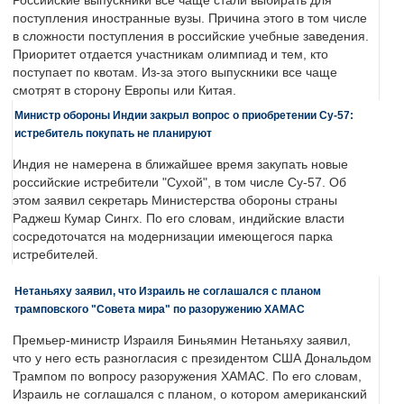
Российские выпускники все чаще стали выбирать для
поступления иностранные вузы. Причина этого в том числе
в сложности поступления в российские учебные заведения.
Приоритет отдается участникам олимпиад и тем, кто
поступает по квотам. Из-за этого выпускники все чаще
смотрят в сторону Европы или Китая.
Министр обороны Индии закрыл вопрос о приобретении Су-57:
истребитель покупать не планируют
Индия не намерена в ближайшее время закупать новые
российские истребители "Сухой", в том числе Су-57. Об
этом заявил секретарь Министерства обороны страны
Раджеш Кумар Сингх. По его словам, индийские власти
сосредоточатся на модернизации имеющегося парка
истребителей.
Нетаньяху заявил, что Израиль не соглашался с планом
трамповского "Совета мира" по разоружению ХАМАС
Премьер-министр Израиля Биньямин Нетаньяху заявил,
что у него есть разногласия с президентом США Дональдом
Трампом по вопросу разоружения ХАМАС. По его словам,
Израиль не соглашался с планом, о котором американский