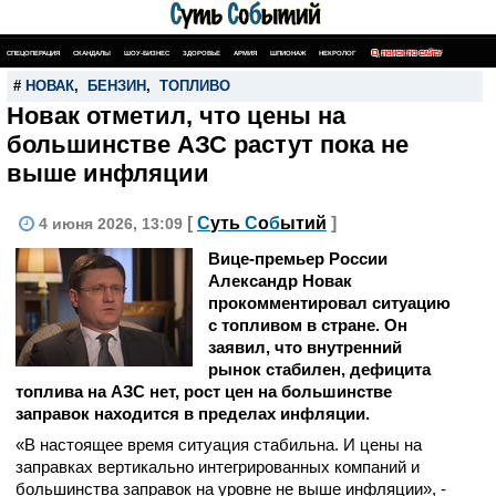
СПЕЦОПЕРАЦИЯ
СКАНДАЛЫ
ШОУ-БИЗНЕС
ЗДОРОВЬЕ
АРМИЯ
ШПИОНАЖ
НЕКРОЛОГ
ПОИСК ПО САЙТУ
#
НОВАК
,
БЕНЗИН
,
ТОПЛИВО
Новак отметил, что цены на
большинстве АЗС растут пока не
выше инфляции
[
С
уть
С
о
б
ытий
]
4 июня 2026, 13:09
Вице-премьер России
Александр Новак
прокомментировал ситуацию
с топливом в стране. Он
заявил, что внутренний
рынок стабилен, дефицита
топлива на АЗС нет, рост цен на большинстве
заправок находится в пределах инфляции.
«В настоящее время ситуация стабильна. И цены на
заправках вертикально интегрированных компаний и
большинства заправок на уровне не выше инфляции», -