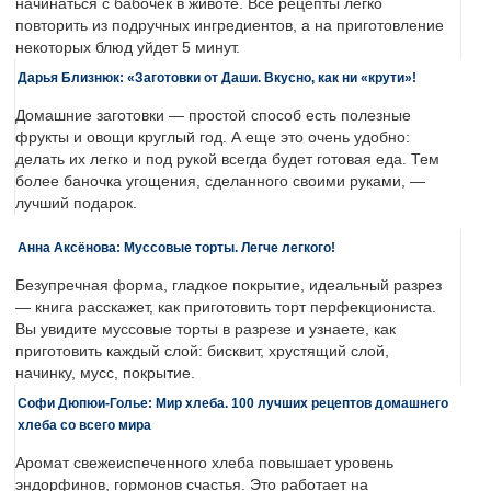
начинаться с бабочек в животе. Все рецепты легко
повторить из подручных ингредиентов, а на приготовление
некоторых блюд уйдет 5 минут.
Дарья Близнюк: «Заготовки от Даши. Вкусно, как ни «крути»!
Домашние заготовки — простой способ есть полезные
фрукты и овощи круглый год. А еще это очень удобно:
делать их легко и под рукой всегда будет готовая еда. Тем
более баночка угощения, сделанного своими руками, —
лучший подарок.
Анна Аксёнова: Муссовые торты. Легче легкого!
Безупречная форма, гладкое покрытие, идеальный разрез
— книга расскажет, как приготовить торт перфекциониста.
Вы увидите муссовые торты в разрезе и узнаете, как
приготовить каждый слой: бисквит, хрустящий слой,
начинку, мусс, покрытие.
Софи Дюпюи-Голье: Мир хлеба. 100 лучших рецептов домашнего
хлеба со всего мира
Аромат свежеиспеченного хлеба повышает уровень
эндорфинов, гормонов счастья. Это работает на