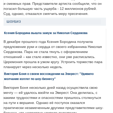
и смежных прав. Представители артиста сообщили, что он
погасил большую часть ущерба - 12 миллионов рублей.
Суд, однако, отказался смягчить меру пресечения.
ШОУБИЗ
Ксения Бородина вышла замуж за Николая Сердюкова
В декабре прошлого года Ксения Бородина получила
предложение руки и сердца от своего избранника Николая
Сердюкова. Пара не стала тянуть с оформлением
отношений – как стало известно, они уже расписались.
Церемония прошла в узком кругу. Устроить торжество пара
планирует через несколько недель.
Виктория Боня о своем восхождении на Эверест: "Удивило
молчание коллег по шоу-бизнесу"
Виктория Боня несколько дней назад осуществила свою
мечту — ей удалось взойти на Эверест. Она делилась, с
какими трудностями и опасностями пришлось столкнуться
на пути к вершине. Однако её поступок оказался
практически незамеченным другими представителями шоу-
бизнеса, что неприятно удивило телезвезду.