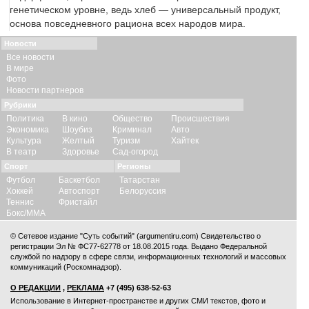
генетическом уровне, ведь хлеб — универсальный продукт,
основа повседневного рациона всех народов мира.
Новости
Все новости
В мире
Фото
Новости партнеров
Рубрики
Политика
В кино
Общество
Происшествия
Экономика
Шоубиз
Криминал
Авто
Культура
Желтый
Туризм
Хайтек
В театр
Здоровье
Сад-огород
Спорт
Регионы
Футбол
Баскетбол
Татарстан
Хоккей
Автоспорт
Белоруссия
Теннис
Фристайл
Бокс/ММА
© Сетевое издание "Суть событий" (argumentiru.com) Свидетельство о
регистрации Эл № ФС77-62778 от 18.08.2015 года. Выдано Федеральной
службой по надзору в сфере связи, информационных технологий и массовых
коммуникаций (Роскомнадзор).
О РЕДАКЦИИ
,
РЕКЛАМА
+7 (495) 638-52-63
Использование в Интернет-пространстве и других СМИ текстов, фото и