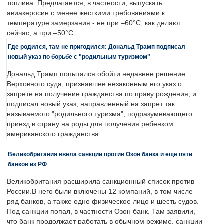
топлива. Предлагается, в частности, выпускать
авиакеросин с менее жесткими требованиями к
температуре замерзания - не при –60°C, как делают
сейчас, а при –50°C.
Где родился, там не пригодился: Дональд Трамп подписал
новый указ по борьбе с "родильным туризмом"
Дональд Трамп попытался обойти недавнее решение
Верховного суда, признавшее незаконным его указ о
запрете на получение гражданства по праву рождения, и
подписал новый указ, направленный на запрет так
называемого "родильного туризма", подразумевающего
приезд в страну на роды для получения ребенком
американского гражданства.
Великобритания ввела санкции против Озон банка и еще пяти
банков из РФ
Великобритания расширила санкционный список против
России.В него были включены 12 компаний, в том числе
ряд банков, а также одно физическое лицо и шесть судов.
Под санкции попал, в частности Озон банк. Там заявили,
что банк продолжает работать в обычном режиме, санкции