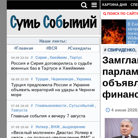
КАРТИНА ДНЯ
СПЕ
ПОИСК ПО САЙТ
В Ека
загор
логис
Wildb
Наши ленты:
ВСУ
#Главная
#ВСЯ
#Скандалы
#
СВИРИДЕНКО
Замгла
#
Сирия
, Хмеймим
, Тартус
09.08 23:54
Россия и Сирия договорились о судьбе
военных баз в Тартусе и Хмеймиме
парлам
объявл
#
Турция
, Черноеморе
, Украина
08.08 23:55
Турция предложила России и Украине
объявить мораторий на удары в Черном
финан
море
#
Главныеновости
, Сутьсобытий
,
07.08 18:49
4 июня 2026
7августа
Главные события к вечеру 7 августа
#
Уолкер
, ВНЖ
, выдворение
07.08 18:46
«Веселый молочник» Джастас Уолкер в
ужасе - он получил уведомление ФМС о