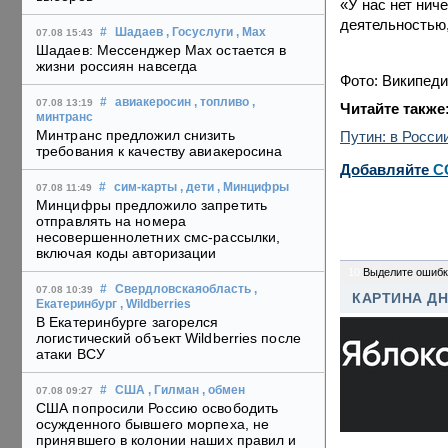
«У нас нет нич
деятельностью
#
Шадаев
, Госуслуги
, Max
07.08 15:43
Шадаев: Мессенджер Max остается в
жизни россиян навсегда
Фото: Википед
#
авиакеросин
, топливо
,
07.08 13:19
Читайте также
минтранс
Минтранс предложил снизить
Путин: в Росси
требования к качеству авиакеросина
Добавляйте
C
#
сим-карты
, дети
, Минцифры
07.08 11:49
Минцифры предложило запретить
отправлять на номера
несовершеннолетних смс-рассылки,
включая коды авторизации
10
Выделите ошибк
#
Свердловскаяобласть
,
07.08 10:39
КАРТИНА Д
Екатеринбург
, Wildberries
В Екатеринбурге загорелся
логистический объект Wildberries после
атаки ВСУ
#
США
, Гилман
, обмен
07.08 09:27
США попросили Россию освободить
осужденного бывшего морпеха, не
принявшего в колонии наших правил и