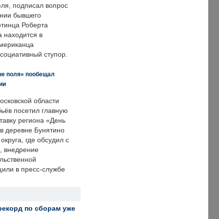
ля, подписал вопрос
нии бывшего
отинца Роберта
а находится в
американца
ссоциативный ступор.
не поля» пообещал
ии
осковской области
ьёв посетил главную
тавку региона «День
 в деревне Бунятино
округа, где обсудил с
, внедрение
ольственной
щили в пресс-службе
рекорд по сборам уже