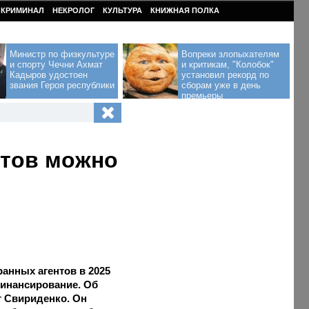
КРИМИНАЛ
НЕКРОЛОГ
КУЛЬТУРА
КНИЖНАЯ ПОЛКА
Министр по физкультуре
Вопреки злопыхателям
и спорту Чечни Ахмат
и критикам, "Колобок"
Кадыров удостоен
установил рекорд по
звания Героя республики
сборам уже в день
премьеры
нтов можно
анных агентов в 2025
финансирование. Об
г Свириденко. Он