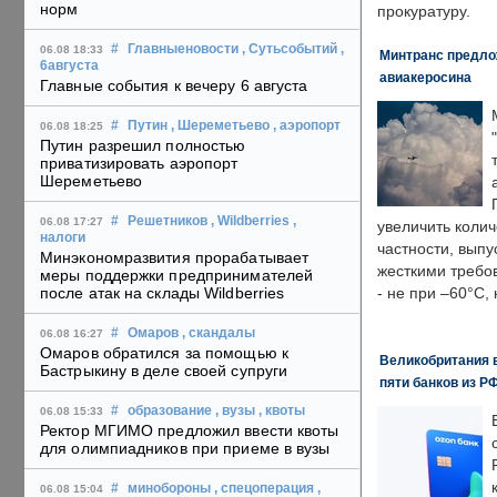
норм
прокуратуру.
#
Главныеновости
, Сутьсобытий
,
06.08 18:33
Минтранс предлож
6августа
авиакеросина
Главные события к вечеру 6 августа
#
Путин
, Шереметьево
, аэропорт
06.08 18:25
Путин разрешил полностью
приватизировать аэропорт
Шереметьево
#
Решетников
, Wildberries
,
06.08 17:27
увеличить колич
налоги
частности, выпу
Минэкономразвития прорабатывает
жесткими требо
меры поддержки предпринимателей
после атак на склады Wildberries
- не при –60°C,
#
Омаров
, скандалы
06.08 16:27
Омаров обратился за помощью к
Великобритания в
Бастрыкину в деле своей супруги
пяти банков из Р
#
образование
, вузы
, квоты
06.08 15:33
Ректор МГИМО предложил ввести квоты
для олимпиадников при приеме в вузы
#
минобороны
, спецоперация
,
06.08 15:04