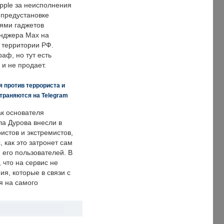
pple за неисполнения
 предустановке
ями гаджетов
енджера Max на
 территории РФ.
аф, но тут есть
 и не продает.
 против террориста и
траняются на Telegram
ак основателя
ла Дурова внесли в
истов и экстремистов,
, как это затронет сам
 его пользователей. В
что на сервис не
я, которые в связи с
я на самого