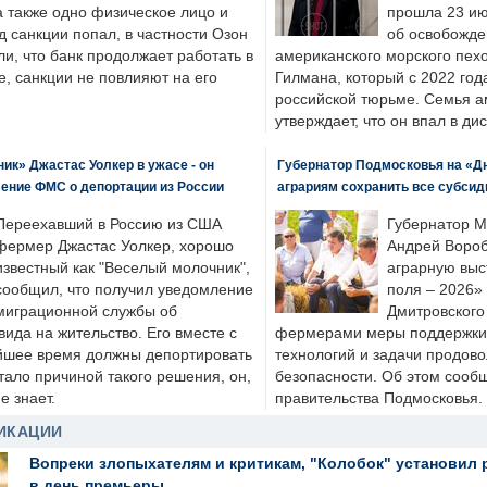
а также одно физическое лицо и
прошла 23 ию
д санкции попал, в частности Озон
об освобожде
ли, что банк продолжает работать в
американского морского пех
, санкции не повлияют на его
Гилмана, который с 2022 год
российской тюрьме. Семья 
утверждает, что он впал в ди
к» Джастас Уолкер в ужасе - он
Губернатор Подмосковья на «Д
ение ФМС о депортации из России
аграриям сохранить все субсид
Переехавший в Россию из США
Губернатор М
фермер Джастас Уолкер, хорошо
Андрей Вороб
известный как "Веселый молочник",
аграрную выс
сообщил, что получил уведомление
поля – 2026»
миграционной службы об
Дмитровского 
ида на жительство. Его вместе с
фермерами меры поддержки
йшее время должны депортировать
технологий и задачи продов
стало причиной такого решения, он,
безопасности. Об этом сооб
е знает.
правительства Подмосковья.
ИКАЦИИ
Вопреки злопыхателям и критикам, "Колобок" установил 
в день премьеры