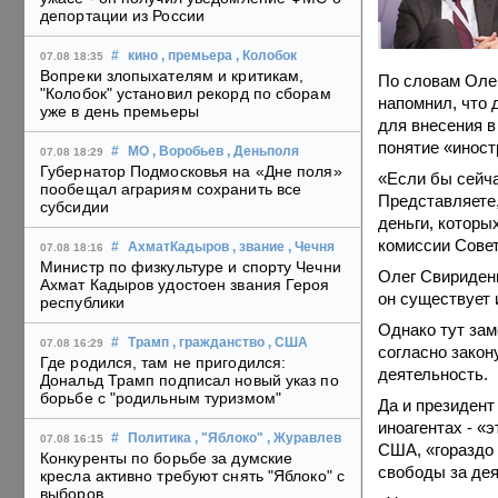
депортации из России
#
кино
, премьера
, Колобок
07.08 18:35
Вопреки злопыхателям и критикам,
По словам Олег
"Колобок" установил рекорд по сборам
напомнил, что 
уже в день премьеры
для внесения в
понятие «иност
#
МО
, Воробьев
, Деньполя
07.08 18:29
Губернатор Подмосковья на «Дне поля»
«Если бы сейча
пообещал аграриям сохранить все
Представляете,
субсидии
деньги, которы
комиссии Совет
#
АхматКадыров
, звание
, Чечня
07.08 18:16
Министр по физкультуре и спорту Чечни
Олег Свириденк
Ахмат Кадыров удостоен звания Героя
он существует 
республики
Однако тут зам
#
Трамп
, гражданство
, США
07.08 16:29
согласно закон
Где родился, там не пригодился:
деятельность.
Дональд Трамп подписал новый указ по
борьбе с "родильным туризмом"
Да и президент
иноагентах - «
#
Политика
, "Яблоко"
, Журавлев
07.08 16:15
США, «гораздо 
Конкуренты по борьбе за думские
свободы за де
кресла активно требуют снять "Яблоко" с
выборов