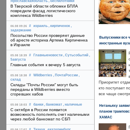
Ярославскаяобласть
, беспилотники
В Тверской области обломки БПЛА
повредили фасад логистического
комплекса Wildberries
#
израиль
, кирпиченок
,
06.08 09:26
задержание
Посольство России проверяет данные
Выпускники все 
об аресте историка Артема Кирпиченка
иностранные вуз
в Израиле
#
Главныеновости
, Сутьсобытий
,
05.08 18:39
5августа
Главные события к вечеру 5 августа
#
Wildberries
, ПочтаРоссии
,
05.08 18:38
склад
Приоритет отда
Склады "Почты России" могут быть
кто поступает п
переданы в Wildberries вместо
все чаще смотря
сгоревших хабов
#
банки
, банкомат
, наличные
05.08 18:03
Нетаньяху заявил
С октября в России появится
планом трамповс
возможность пополнять счет наличными
ХАМАС
через любой банкомат по СБП
#
Ткачук
, екатеринбург
,
05.08 17:07