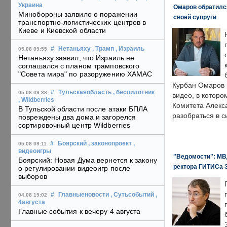
Украина
Омаров обратилс
Минобороны заявило о поражении
своей супруги
транспортно-логистических центров в
Киеве и Киевской области
#
Нетаньяху
, Трамп
, Израиль
05.08 09:55
Нетаньяху заявил, что Израиль не
соглашался с планом трамповского
"Совета мира" по разоружению ХАМАС
Курбан Омаров в
#
Тульскаяобласть
, беспилотник
05.08 09:38
видео, в которо
, Wildberries
Комитета Алекс
В Тульской области после атаки БПЛА
разобраться в с
повреждены два дома и загорелся
сортировочный центр Wildberries
#
Боярский
, законопроект
,
05.08 09:11
видеоигры
"Ведомости": МВД
Боярский: Новая Дума вернется к закону
ректора ГИТИСа 
о регулировании видеоигр после
выборов
#
Главныеновости
, Сутьсобытий
,
04.08 19:02
4августа
Главные события к вечеру 4 августа