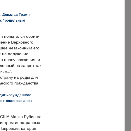
я: Дональд Трамп
 с "родильным
п попытался обойти
ение Верховного
вшее незаконным его
е на получение
по праву рождения, и
ленный на запрет так
изма",
страну на роды для
нского гражданства.
дить осужденного
о в колонии наших
 США Марко Рубио на
нистром иностранных
Лавровым, которая