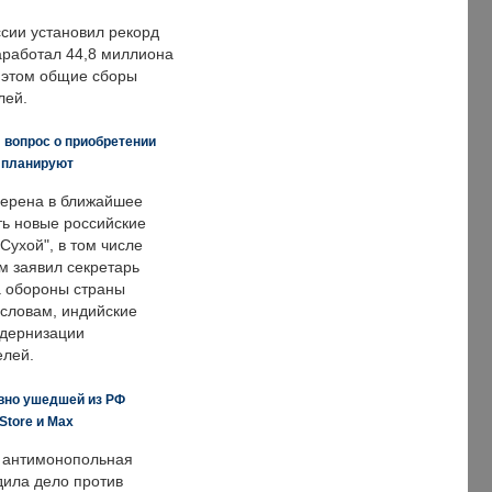
ссии установил рекорд
заработал 44,8 миллиона
и этом общие сборы
лей.
 вопрос о приобретении
е планируют
ерена в ближайшее
ть новые российские
Сухой", в том числе
м заявил секретарь
 обороны страны
 словам, индийские
одернизации
елей.
вно ушедшей из РФ
Store и Max
 антимонопольная
дила дело против