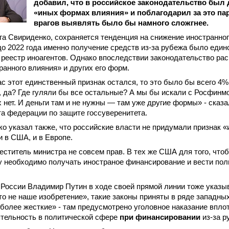
добавил, что в российское законодательство был 
«иных формах влияния» и поблагодарил за это па
врагов выявлять было бы намного сложгнее.
а Свириденко, сохраняется тенденция на снижение иностранно
до 2022 года именно получение средств из-за рубежа было еди
 реестр иноагентов. Однако впоследствии законодательство ра
ранного влияния» и других его форм.
с этот единственный признак остался, то это было бы всего 4%
 да? Где гуляли бы все остальные? А мы бы искали с Росфинм
х нет. И деньги там и не нужны — там уже другие формы» - сказа
а федерации по защите госсуверенитета.
о указал также, что российские власти не придумали признак 
и в США, и в Европе.
еститель министра не совсем прав. В тех же США для того, чтоб
у необходимо получать иностраное финансирование и вести по
 России Владимир Путин в ходе своей прямой линии тоже указыв
это не наше изобретение», такие законы приняты в ряде западных
более жесткие» - там предусмотрено уголовное наказание впло
ятельность в политической сфере
при финансировании
из-за р