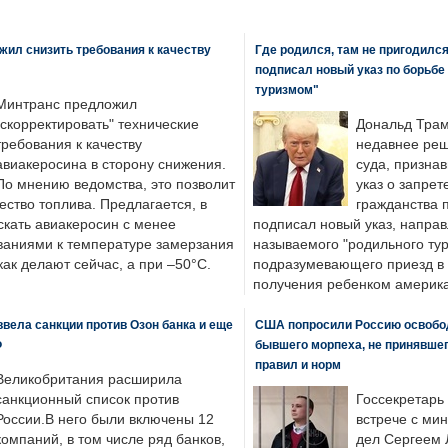
ил снизить требования к качеству
Где родился, там не пригодилс
подписал новый указ по борьбе
туризмом"
Минтранс предложил
"скорректировать" технические
Дональд Трам
требования к качеству
недавнее реш
авиакеросина в сторону снижения.
суда, призна
По мнению ведомства, это позволит
указ о запрет
ество топлива. Предлагается, в
гражданства 
скать авиакеросин с менее
подписал новый указ, направ
ваниями к температуре замерзания
называемого "родильного тур
 как делают сейчас, а при –50°C.
подразумевающего приезд в 
получения ребенком америка
вела санкции против Озон банка и еще
США попросили Россию освобо
Ф
бывшего морпеха, не принявшег
правил и норм
Великобритания расширила
санкционный список против
Госсекретарь
России.В него были включены 12
встрече с ми
компаний, в том числе ряд банков,
дел Сергеем 