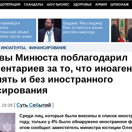
ЦОПЕРАЦИЯ
СКАНДАЛЫ
ШОУ-БИЗНЕС
ЗДОРОВЬЕ
АРМИЯ
ШПИОНАЖ
У
теринбурге
Шадаев: Мессенджер
елся
Max остается в жизни
тический объект
россиян навсегда
erries после атаки
,
ИНОАГЕНТЫ
,
ФИНАНСИРОВАНИЕ
вы Минюста поблагодарил
ентариев за то, что иноаге
ять и без иностранного
сирования
[
С
уть
С
о
б
ытий
]
, 15:25
Среди лиц, которые были внесены в список иностр
году, только у 4% было обнаружено иностранное 
этом сообщил заместитель министра юстиции Оле