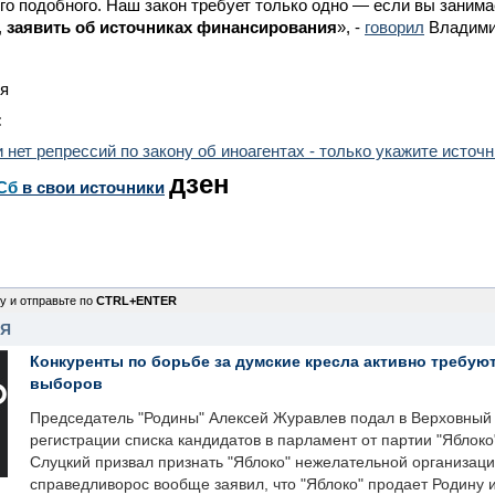
его подобного. Наш закон требует только одно — если вы заним
,
заявить об источниках финансирования
», -
говорил
Владими
ия
:
и нет репрессий по закону об иноагентах - только укажите исто
дзен
Сб
в свои источники
у и отправьте по
CTRL+ENTER
НЯ
Конкуренты по борьбе за думские кресла активно требуют
выборов
Председатель "Родины" Алексей Журавлев подал в Верховный 
регистрации списка кандидатов в парламент от партии "Яблок
Слуцкий призвал признать "Яблоко" нежелательной организаци
справедливорос вообще заявил, что "Яблоко" продает Родину 