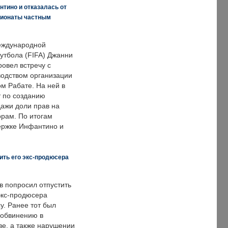
нтино и отказалась от
пионаты частным
еждународной
тбола (FIFA) Джанни
овел встречу с
одством организации
м Рабате. На ней в
т по созданию
дажи доли прав на
рам. По итогам
держке Инфантино и
ить его экс-продюсера
в попросил отпустить
экс-продюсера
у. Ранее тот был
 обвинению в
е, а также нарушении