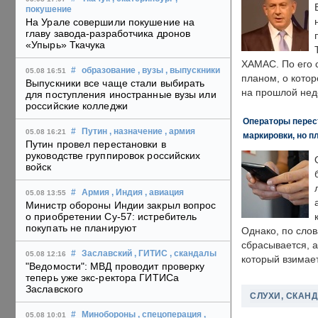
покушение
На Урале совершили покушение на
главу завода-разработчика дронов
«Упырь» Ткачука
ХАМАС. По его 
#
образование
, вузы
, выпускники
05.08 16:51
планом, о кото
Выпускники все чаще стали выбирать
на прошлой нед
для поступления иностранные вузы или
российские колледжи
Операторы перест
#
Путин
, назначение
, армия
05.08 16:21
маркировки, но п
Путин провел перестановки в
руководстве группировок российских
войск
#
Армия
, Индия
, авиация
05.08 13:55
Министр обороны Индии закрыл вопрос
о приобретении Су-57: истребитель
покупать не планируют
Однако, по слов
сбрасывается, а
#
Заславский
, ГИТИС
, скандалы
05.08 12:16
который взимает
"Ведомости": МВД проводит проверку
теперь уже экс-ректора ГИТИСа
Заславского
СЛУХИ, СКАН
#
Минобороны
, спецоперация
,
05.08 10:01