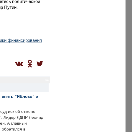
аетесь политической
р Путин.
чники финансирования
sm
 снять "Яблоко" с
суд иск об отмене
о". Лидер ЛДПР Леонид
ей. А главный
и обратился в