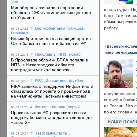
ТЭК
Минобороны заявило о поражении
шесть судов. По
объектов ТЭК и логистических центров
банк. Там заяви
на Украине
обычном режиме
работу.
#
Великобритания
, санкции
,
06.08 13:18
Озонбанк
Великобритания ввела санкции против
Озон банка и еще пяти банков из РФ
«Веселый молочни
получил уведомл
#
Ярославль
, НПЗ
, пожар
06.08 12:48
В Ярославле обломки БПЛА попали в
НПЗ, в Нижегородской области
пострадали четыре человека
#
FIFA
, Инфантино
, футбол
06.08 12:08
FIFA заявила о поддержке Инфантино и
отказалась от проекта о продаже прав
аннулировании в
на чемпионаты частным инвесторам
семьей в ближа
из России. Что 
#
бензин
, топливо
, евро-2
06.08 11:25
по его словам, н
Правительство РФ разрешило ввоз и
продажу бензина стандартов вплоть до
НАШИ ПУБЛ
«Евро-2»
#
Тверскаяобласть
,
06.08 10:04