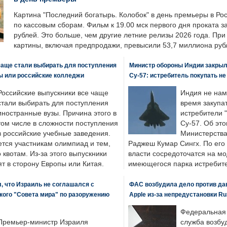
Картина "Последний богатырь. Колобок" в день премьеры в Ро
по кассовым сборам. Фильм к 19.00 мск первого дня проката 
рублей. Это больше, чем другие летние релизы 2026 года. Пр
картины, включая предпродажи, превысили 53,7 миллиона руб
чаще стали выбирать для поступления
Министр обороны Индии закрыл
ы или российские колледжи
Су-57: истребитель покупать н
Российские выпускники все чаще
Индия не нам
стали выбирать для поступления
время закупа
иностранные вузы. Причина этого в
истребители "
том числе в сложности поступления
Су-57. Об это
в российские учебные заведения.
Министерства
ется участникам олимпиад и тем,
Раджеш Кумар Сингх. По его
о квотам. Из-за этого выпускники
власти сосредоточатся на м
т в сторону Европы или Китая.
имеющегося парка истребит
, что Израиль не соглашался с
ФАС возбудила дело против да
кого "Совета мира" по разоружению
Apple из-за непредустановки Ru
Федеральная
Премьер-министр Израиля
служба возбу