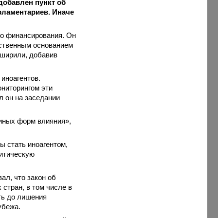
добавлен пункт об
рламентариев. Иначе
го финансирования. Он
нственным основанием
сширили, добавив
 иноагентов.
ониторингом эти
л он на заседании
«иных форм влияния»,
ы стать иноагентом,
литическую
ал, что закон об
 стран, в том числе в
ть до лишения
убежа.