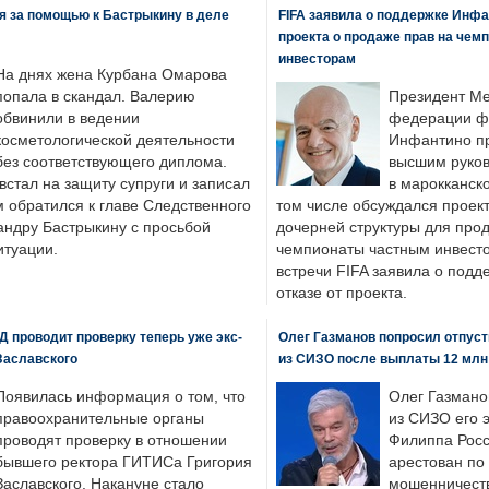
я за помощью к Бастрыкину в деле
FIFA заявила о поддержке Инфа
проекта о продаже прав на чем
инвесторам
На днях жена Курбана Омарова
попала в скандал. Валерию
Президент М
обвинили в ведении
федерации фу
косметологической деятельности
Инфантино пр
без соответствующего диплома.
высшим руков
стал на защиту супруги и записал
в марокканско
м обратился к главе Следственного
том числе обсуждался проек
андру Бастрыкину с просьбой
дочерней структуры для про
итуации.
чемпионаты частным инвесто
встречи FIFA заявила о под
отказе от проекта.
 проводит проверку теперь уже экс-
Олег Газманов попросил отпуст
Заславского
из СИЗО после выплаты 12 млн
Появилась информация о том, что
Олег Газмано
правоохранительные органы
из СИЗО его 
проводят проверку в отношении
Филиппа Росс
бывшего ректора ГИТИСа Григория
арестован по
Заславского. Накануне стало
мошенничеств