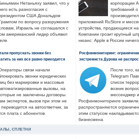
Биньямин Нетаньяху заявил, что у
корпорации A
него есть разногласия с
требований о
президентом США Дональдом
производител
Трампом по вопросу разоружения
приложений RuStore и месс
словам, Израиль не соглашался с
устройства, продающиеся на
ром американский лидер объявил
Компании грозит крупный штр
еле.
нюанс: Apple в России ничего
али пропускать звонки без
Росфинмониторинг: ограничения
латить за них все равно приходится
экстремиста Дурова не распрос
Операторы связи начали
После того, к
блокировать звонки юридических
Telegram Пав
лиц без маркировки и массовые
список террор
автоматизированные вызовы, на
возник вопрос
которые не заключены договоры.
мессенджер и
ам экспертов, вызов при этом не
Росфинмониторинге заявили, 
 переводится на автоответчик, за
распространяются ограничени
ся плата с абонентов.
этим статусом накладываютс
бизнесмена.
ДАЛЫ, СПЛЕТНИ