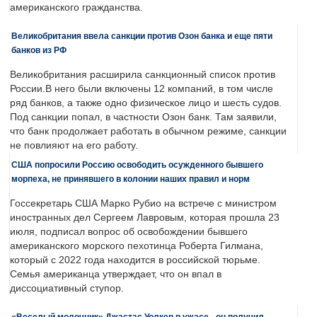
американского гражданства.
Великобритания ввела санкции против Озон банка и еще пяти
банков из РФ
Великобритания расширила санкционный список против
России.В него были включены 12 компаний, в том числе
ряд банков, а также одно физическое лицо и шесть судов.
Под санкции попал, в частности Озон банк. Там заявили,
что банк продолжает работать в обычном режиме, санкции
не повлияют на его работу.
США попросили Россию освободить осужденного бывшего
морпеха, не принявшего в колонии наших правил и норм
Госсекретарь США Марко Рубио на встрече с министром
иностранных дел Сергеем Лавровым, которая прошла 23
июля, подписал вопрос об освобождении бывшего
американского морского пехотинца Роберта Гилмана,
который с 2022 года находится в российской тюрьме.
Семья американца утверждает, что он впал в
диссоциативный ступор.
«Веселый молочник» Джастас Уолкер в ужасе - он получил