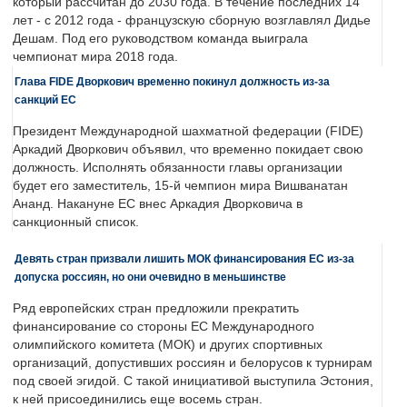
который рассчитан до 2030 года. В течение последних 14
лет - с 2012 года - французскую сборную возглавлял Дидье
Дешам. Под его руководством команда выиграла
чемпионат мира 2018 года.
Глава FIDE Дворкович временно покинул должность из-за
санкций ЕС
Президент Международной шахматной федерации (FIDE)
Аркадий Дворкович объявил, что временно покидает свою
должность. Исполнять обязанности главы организации
будет его заместитель, 15-й чемпион мира Вишванатан
Ананд. Накануне ЕС внес Аркадия Дворковича в
санкционный список.
Девять стран призвали лишить МОК финансирования ЕС из-за
допуска россиян, но они очевидно в меньшинстве
Ряд европейских стран предложили прекратить
финансирование со стороны ЕС Международного
олимпийского комитета (МОК) и других спортивных
организаций, допустивших россиян и белорусов к турнирам
под своей эгидой. С такой инициативой выступила Эстония,
к ней присоединились еще восемь стран.