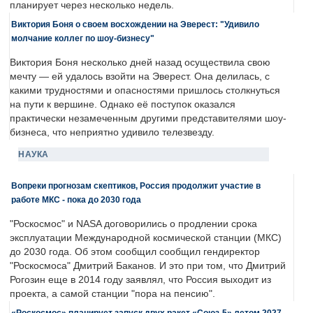
планирует через несколько недель.
Виктория Боня о своем восхождении на Эверест: "Удивило
молчание коллег по шоу-бизнесу"
Виктория Боня несколько дней назад осуществила свою
мечту — ей удалось взойти на Эверест. Она делилась, с
какими трудностями и опасностями пришлось столкнуться
на пути к вершине. Однако её поступок оказался
практически незамеченным другими представителями шоу-
бизнеса, что неприятно удивило телезвезду.
НАУКА
Вопреки прогнозам скептиков, Россия продолжит участие в
работе МКС - пока до 2030 года
"Роскосмос" и NASA договорились о продлении срока
эксплуатации Международной космической станции (МКС)
до 2030 года. Об этом сообщил сообщил гендиректор
"Роскосмоса" Дмитрий Баканов. И это при том, что Дмитрий
Рогозин еще в 2014 году заявлял, что Россия выходит из
проекта, а самой станции "пора на пенсию".
«Роскосмос» планирует запуск двух ракет «Союз-5» летом 2027