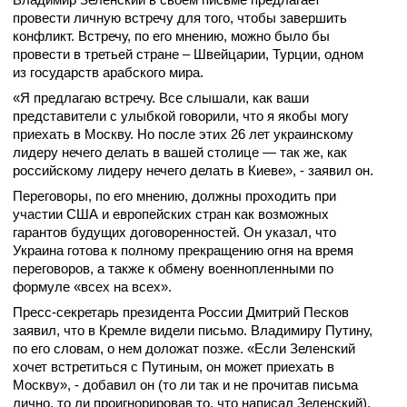
провести личную встречу для того, чтобы завершить
конфликт. Встречу, по его мнению, можно было бы
провести в третьей стране – Швейцарии, Турции, одном
из государств арабского мира.
«Я предлагаю встречу. Все слышали, как ваши
представители с улыбкой говорили, что я якобы могу
приехать в Москву. Но после этих 26 лет украинскому
лидеру нечего делать в вашей столице — так же, как
российскому лидеру нечего делать в Киеве», - заявил он.
Переговоры, по его мнению, должны проходить при
участии США и европейских стран как возможных
гарантов будущих договоренностей. Он указал, что
Украина готова к полному прекращению огня на время
переговоров, а также к обмену военнопленными по
формуле «всех на всех».
Пресс-секретарь президента России Дмитрий Песков
заявил, что в Кремле видели письмо. Владимиру Путину,
по его словам, о нем доложат позже. «Если Зеленский
хочет встретиться с Путиным, он может приехать в
Москву», - добавил он (то ли так и не прочитав письма
лично, то ли проигнорировав то, что написал Зеленский).