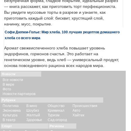
Безупречная форма, гладкое покрытие, идеальный разрез
— книга расскажет, как приготовить торт перфекциониста.
Вы увидите муссовые торты в разрезе и узнаете, как
приготовить каждый слой: бисквит, хрустящий слой,
начинку, мусс, покрытие.
Софи Дюпюи-Голье: Мир хлеба. 100 лучших рецептов домашнего
хлеба со всего мира
Аромат свежеиспеченного хлеба повышает уровень
эндорфинов, гормонов счастья. Это работает на
генетическом уровне, ведь хлеб — универсальный продукт,
основа повседневного рациона всех народов мира.
Новости
Все новости
В мире
Фото
Новости партнеров
Рубрики
Политика
В кино
Общество
Происшествия
Экономика
Шоубиз
Криминал
Авто
Культура
Желтый
Туризм
Хайтек
В театр
Здоровье
Сад-огород
Спорт
Регионы