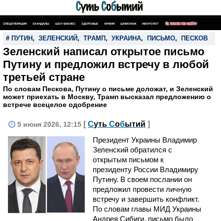
СПЕЦОПЕРАЦИЯ
СКАНДАЛЫ
ШОУ-БИЗНЕС
ЗДОРОВЬЕ
АРМИЯ
ШПИОНАЖ
НЕКРОЛОГ
ПОИСК ПО САЙТУ
#
ПУТИН
,
ЗЕЛЕНСКИЙ
,
ТРАМП
,
УКРАИНА
,
ПИСЬМО
,
ПЕСКОВ
Зеленский написал открытое письмо
Путину и предложил встречу в любой
третьей стране
По словам Пескова, Путину о письме доложат, и Зеленский
может приехать в Москву, Трамп высказал предложению о
встрече всецелое одобрение
[
С
уть
С
о
б
ытий
]
5 июня 2026, 12:15
Президент Украины Владимир
Зеленский обратился с
открытым письмом к
президенту России Владимиру
Путину. В своем послании он
предложил провести личную
встречу и завершить конфликт.
По словам главы МИД Украины
Андрея Сибиги, письмо было