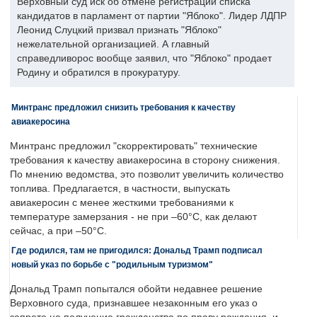
Верховный суд иск об отмене регистрации списка
кандидатов в парламент от партии "Яблоко". Лидер ЛДПР
Леонид Слуцкий призвал признать "Яблоко"
нежелательной организацией. А главный
справедливорос вообще заявил, что "Яблоко" продает
Родину и обратился в прокуратуру.
Минтранс предложил снизить требования к качеству
авиакеросина
Минтранс предложил "скорректировать" технические
требования к качеству авиакеросина в сторону снижения.
По мнению ведомства, это позволит увеличить количество
топлива. Предлагается, в частности, выпускать
авиакеросин с менее жесткими требованиями к
температуре замерзания - не при –60°C, как делают
сейчас, а при –50°C.
Где родился, там не пригодился: Дональд Трамп подписал
новый указ по борьбе с "родильным туризмом"
Дональд Трамп попытался обойти недавнее решение
Верховного суда, признавшее незаконным его указ о