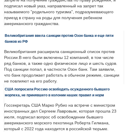
запрете на получение гражданства по праву рождения, и
подписал новый указ, направленный на запрет так
называемого "родильного туризма", подразумевающего
приезд в страну на роды для получения ребенком
американского гражданства.
Великобритания ввела санкции против Озон банка и еще пяти
банков из РФ
Великобритания расширила санкционный список против
России.В него были включены 12 компаний, в том числе
ряд банков, а также одно физическое лицо и шесть судов.
Под санкции попал, в частности Озон банк. Там заявили,
что банк продолжает работать в обычном режиме, санкции
не повлияют на его работу.
США попросили Россию освободить осужденного бывшего
морпеха, не принявшего в колонии наших правил и норм
Госсекретарь США Марко Рубио на встрече с министром
иностранных дел Сергеем Лавровым, которая прошла 23
июля, подписал вопрос об освобождении бывшего
американского морского пехотинца Роберта Гилмана,
который с 2022 года находится в российской тюрьме.