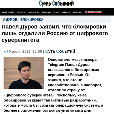
СПЕЦОПЕРАЦИЯ
СКАНДАЛЫ
ШОУ-БИЗНЕС
ЗДОРОВЬЕ
АРМИЯ
ШПИОНАЖ
НЕКРОЛОГ
ПОИСК ПО САЙТУ
#
ДУРОВ
,
БЛОКИРОВКА
Павел Дуров заявил, что блокировки
лишь отдалили Россию от цифрового
суверенитета
[
С
уть
С
о
б
ытий
]
5 июня 2026, 15:58
Основатель мессенджера
Telegram Павел Дуров
высказался о блокировках
сервисов в России. Он
заявил, что это не
способствовало, а наоборот,
отдалило страну от
«цифрового суверенитета», поскольку из-за
блокировок уезжают талантливые разработчики,
которые могли бы создать операционную систему, а
без нее приложения остаются уязвимыми для