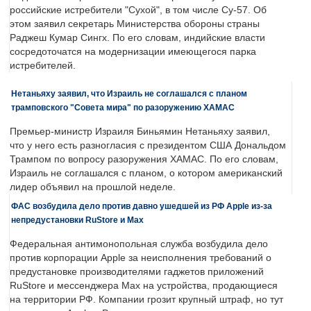
российские истребители "Сухой", в том числе Су-57. Об
этом заявил секретарь Министерства обороны страны
Раджеш Кумар Сингх. По его словам, индийские власти
сосредоточатся на модернизации имеющегося парка
истребителей.
Нетаньяху заявил, что Израиль не соглашался с планом
трамповского "Совета мира" по разоружению ХАМАС
Премьер-министр Израиля Биньямин Нетаньяху заявил,
что у него есть разногласия с президентом США Дональдом
Трампом по вопросу разоружения ХАМАС. По его словам,
Израиль не соглашался с планом, о котором американский
лидер объявил на прошлой неделе.
ФАС возбудила дело против давно ушедшей из РФ Apple из-за
непредустановки RuStore и Max
Федеральная антимонопольная служба возбудила дело
против корпорации Apple за неисполнения требований о
предустановке производителями гаджетов приложений
RuStore и мессенджера Max на устройства, продающиеся
на территории РФ. Компании грозит крупный штраф, но тут