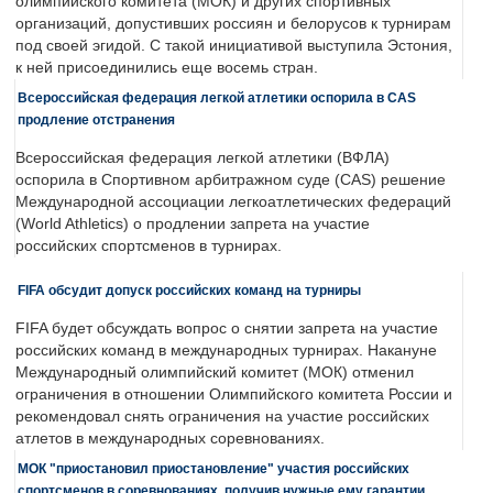
олимпийского комитета (МОК) и других спортивных
организаций, допустивших россиян и белорусов к турнирам
под своей эгидой. С такой инициативой выступила Эстония,
к ней присоединились еще восемь стран.
Всероссийская федерация легкой атлетики оспорила в CAS
продление отстранения
Всероссийская федерация легкой атлетики (ВФЛА)
оспорила в Спортивном арбитражном суде (CAS) решение
Международной ассоциации легкоатлетических федераций
(World Athletics) о продлении запрета на участие
российских спортсменов в турнирах.
FIFA обсудит допуск российских команд на турниры
FIFA будет обсуждать вопрос о снятии запрета на участие
российских команд в международных турнирах. Накануне
Международный олимпийский комитет (МОК) отменил
ограничения в отношении Олимпийского комитета России и
рекомендовал снять ограничения на участие российских
атлетов в международных соревнованиях.
МОК "приостановил приостановление" участия российских
спортсменов в соревнованиях, получив нужные ему гарантии