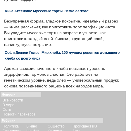
Анна Аксёнова: Муссовые торты. Легче легкого!
Безупречная форма, гладкое покрытие, идеальный разрез
— книга расскажет, как приготовить торт перфекциониста.
Вы увидите муссовые торты в разрезе и узнаете, как
приготовить каждый слой: бисквит, хрустящий слой,
начинку, мусс, покрытие.
Софи Дюпюи-Голье: Мир хлеба. 100 лучших рецептов домашнего
хлеба со всего мира
Аромат свежеиспеченного хлеба повышает уровень
эндорфинов, гормонов счастья. Это работает на
генетическом уровне, ведь хлеб — универсальный продукт,
основа повседневного рациона всех народов мира.
Новости
Все новости
В мире
Фото
Новости партнеров
Рубрики
Политика
В кино
Общество
Происшествия