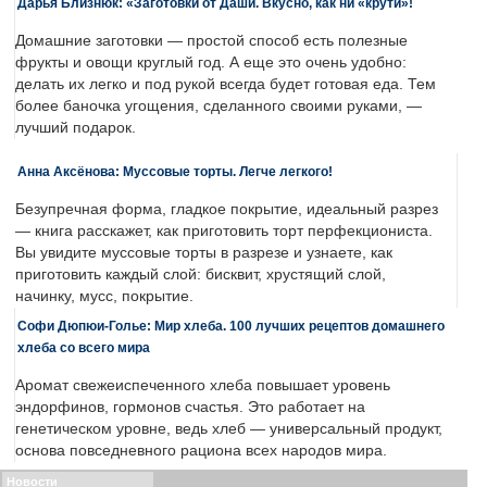
Дарья Близнюк: «Заготовки от Даши. Вкусно, как ни «крути»!
Домашние заготовки — простой способ есть полезные
фрукты и овощи круглый год. А еще это очень удобно:
делать их легко и под рукой всегда будет готовая еда. Тем
более баночка угощения, сделанного своими руками, —
лучший подарок.
Анна Аксёнова: Муссовые торты. Легче легкого!
Безупречная форма, гладкое покрытие, идеальный разрез
— книга расскажет, как приготовить торт перфекциониста.
Вы увидите муссовые торты в разрезе и узнаете, как
приготовить каждый слой: бисквит, хрустящий слой,
начинку, мусс, покрытие.
Софи Дюпюи-Голье: Мир хлеба. 100 лучших рецептов домашнего
хлеба со всего мира
Аромат свежеиспеченного хлеба повышает уровень
эндорфинов, гормонов счастья. Это работает на
генетическом уровне, ведь хлеб — универсальный продукт,
основа повседневного рациона всех народов мира.
Новости