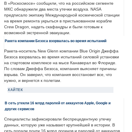
В «Роскосмосе» сообщили, что на российском сегменте
МКС обнаружили два места утечки воздуха. NASA
предписало экипажу Международной космической станции
на время ремонта укрыться в пристыкованном корабле
Crew Dragon, надеть скафандры и были готовым к
возможной экстренной эвакуации.
Ракета компании Безоса взорвалась во время испытаний
Ракета-носитель New Glenn компании Blue Origin Джеффа
Безоса взорвалась во время испытаний силовой установки
на стартовом комплексе на мысе Канаверал во Флориде.
По словам Джеффа Безоса, компания выясняет причины
взрыва. Он заверил, что компания восстановит все, что
нужно, и вернется к полетам.
ХАЙТЕК
В сеть утекли 16 млрд паролей от аккаунтов Apple, Google и
других сервисов
Специалисты зафиксировали беспрецедентную утечку
данных, которую уже называют крупнейшей в истории. В
сеть попали почти 16 млрд логинов и паролей от аккаунтов