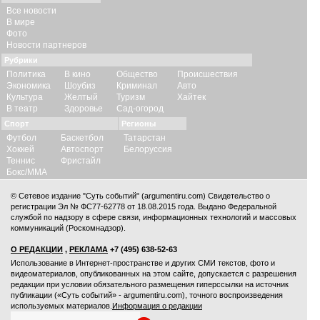
Все новости
В мире
Фото
Новости партнеров
Рубрики
Политика
В кино
Общество
Происшествия
Экономика
Шоубиз
Криминал
Авто
Культура
Желтый
Туризм
Хайтек
В театр
Здоровье
Сад-огород
Спорт
Регионы
Футбол
Баскетбол
Татарстан
Хоккей
Автоспорт
Белоруссия
Теннис
Фристайл
Бокс/ММА
© Сетевое издание "Суть событий" (argumentiru.com) Свидетельство о
регистрации Эл № ФС77-62778 от 18.08.2015 года. Выдано Федеральной
службой по надзору в сфере связи, информационных технологий и массовых
коммуникаций (Роскомнадзор).
О РЕДАКЦИИ
,
РЕКЛАМА
+7 (495) 638-52-63
Использование в Интернет-пространстве и других СМИ текстов, фото и
видеоматериалов, опубликованных на этом сайте, допускается с
разрешения
редакции
при условии обязательного размещения гиперссылки на источник
публикации («Суть событий» - argumentiru.com), точного воспроизведения
используемых материалов.
Информация о редакции