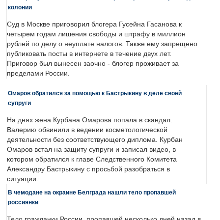
колонии
Суд в Москве приговорил блогера Гусейна Гасанова к
четырем годам лишения свободы и штрафу в миллион
рублей по делу о неуплате налогов. Также ему запрещено
публиковать посты в интернете в течение двух лет.
Приговор был вынесен заочно - блогер проживает за
пределами России.
Омаров обратился за помощью к Бастрыкину в деле своей
супруги
На днях жена Курбана Омарова попала в скандал.
Валерию обвинили в ведении косметологической
деятельности без соответствующего диплома. Курбан
Омаров встал на защиту супруги и записал видео, в
котором обратился к главе Следственного Комитета
Александру Бастрыкину с просьбой разобраться в
ситуации.
В чемодане на окраине Белграда нашли тело пропавшей
россиянки
Тело гражданки России, пропавшей несколько дней назад в