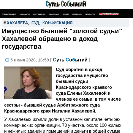
СПЕЦОПЕРАЦИЯ
СКАНДАЛЫ
ШОУ-БИЗНЕС
ЗДОРОВЬЕ
АРМИЯ
ШПИОНАЖ
НЕКРОЛОГ
ПОИСК ПО САЙТУ
#
ХАХАЛЕВА
,
СУД
,
КОНФИСКАЦИЯ
Имущество бывшей "золотой судьи"
Хахалевой обращено в доход
государства
[
С
уть
С
о
б
ытий
]
5 июня 2026, 16:59
Суд обратил в доход
государства имущество
бывшей судьи
Краснодарского краевого
суда Елены Хахалевой и
членов ее семьи, в том числе
сестры - бывшей судье Арбитражного суда
Краснодарского края Наталии Хахалевой.
У Хахалевых изъяли доли в уставном капитале четырех
коммерческих организаций, 73 участка, около 100 жилых
и нежилых зданий и помещений и деньги в общей сумме