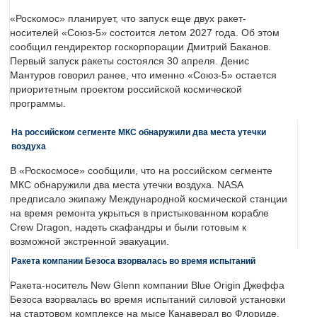
«Роскомос» планирует, что запуск еще двух ракет-
носителей «Союз-5» состоится летом 2027 года. Об этом
сообщил гендиректор госкорпорации Дмитрий Баканов.
Первый запуск ракеты состоялся 30 апреля. Денис
Мантуров говорил ранее, что именно «Союз-5» остается
приоритетным проектом российской космической
программы.
На российском сегменте МКС обнаружили два места утечки
воздуха
В «Роскосмосе» сообщили, что на российском сегменте
МКС обнаружили два места утечки воздуха. NASA
предписало экипажу Международной космической станции
на время ремонта укрыться в пристыкованном корабле
Crew Dragon, надеть скафандры и были готовым к
возможной экстренной эвакуации.
Ракета компании Безоса взорвалась во время испытаний
Ракета-носитель New Glenn компании Blue Origin Джеффа
Безоса взорвалась во время испытаний силовой установки
на стартовом комплексе на мысе Канаверал во Флориде.