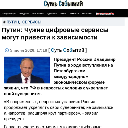
СПЕЦОПЕРАЦИЯ
СКАНДАЛЫ
ШОУ-БИЗНЕС
ЗДОРОВЬЕ
АРМИЯ
ШПИОНАЖ
НЕКРОЛОГ
ПОИСК ПО САЙТУ
#
ПУТИН
,
СЕРВИСЫ
Путин: Чужие цифровые сервисы
могут привести к зависимости
[
С
уть
С
о
б
ытий
]
5 июня 2026, 17:18
Президент России Владимир
Путин в ходе вступления на
Петербургском
международном
экономическом форуме
заявил, что РФ в непростых условиях укрепляет
свой суверенитет.
«В напряженных, непростых условиях Россия
продолжает укреплять свой суверенитет, не замыкаясь,
а напротив, расширяя круг партнеров», - заявил
президент.
Глава государства отметил, что чужие цифровые