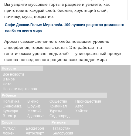
Вы увидите муссовые торты в разрезе и узнаете, как
приготовить каждый слой: бисквит, хрустящий слой,
начинку, мусс, покрытие.
Софи Дюпюи-Голье: Мир хлеба. 100 лучших рецептов домашнего
хлеба со всего мира
Аромат свежеиспеченного хлеба повышает уровень
эндорфинов, гормонов счастья. Это работает на
генетическом уровне, ведь хлеб — универсальный продукт,
основа повседневного рациона всех народов мира.
Новости
Все новости
В мире
Фото
Новости партнеров
Рубрики
Политика
В кино
Общество
Происшествия
Экономика
Шоубиз
Криминал
Авто
Культура
Желтый
Туризм
Хайтек
В театр
Здоровье
Сад-огород
Спорт
Регионы
Футбол
Баскетбол
Татарстан
Хоккей
Автоспорт
Белоруссия