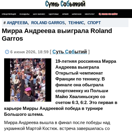
СПЕЦОПЕРАЦИЯ
СКАНДАЛЫ
ШОУ-БИЗНЕС
ЗДОРОВЬЕ
АРМИЯ
ШПИОНАЖ
НЕКРОЛОГ
ПОИСК ПО САЙТУ
#
АНДРЕЕВА
,
ROLAND GARROS
,
ТЕННИС
,
СПОРТ
Мирра Андреева выиграла Roland
Garros
[
С
уть
С
о
б
ытий
]
6 июня 2026, 18:59
19-летняя россиянка Мирра
Андреева выиграла
Открытый чемпионат
Франции по теннису. В
финале она обыграла
спортсменку из Польши
Майю Хвалиньскую со
счетом 6:3, 6:2. Это первая в
карьере Мирры Андреевой победа в турнире
Большого шлема.
Мирра Андреева вышла в финал после победы над
украинкой Мартой Костюк. встреча завершилась со