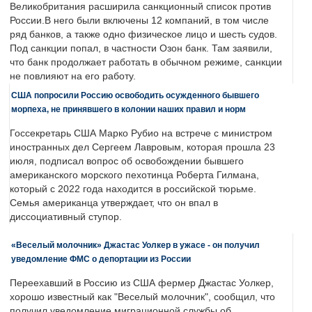
Великобритания расширила санкционный список против
России.В него были включены 12 компаний, в том числе
ряд банков, а также одно физическое лицо и шесть судов.
Под санкции попал, в частности Озон банк. Там заявили,
что банк продолжает работать в обычном режиме, санкции
не повлияют на его работу.
США попросили Россию освободить осужденного бывшего
морпеха, не принявшего в колонии наших правил и норм
Госсекретарь США Марко Рубио на встрече с министром
иностранных дел Сергеем Лавровым, которая прошла 23
июля, подписал вопрос об освобождении бывшего
американского морского пехотинца Роберта Гилмана,
который с 2022 года находится в российской тюрьме.
Семья американца утверждает, что он впал в
диссоциативный ступор.
«Веселый молочник» Джастас Уолкер в ужасе - он получил
уведомление ФМС о депортации из России
Переехавший в Россию из США фермер Джастас Уолкер,
хорошо известный как "Веселый молочник", сообщил, что
получил уведомление миграционной службы об