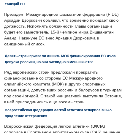
санкций ЕС
Президент Международной шахматной федерации (FIDE)
Аркадий Дворкович объявил, что временно покидает свою
должность. Исполнять обязанности главы организации
будет его заместитель, 15-й чемпион мира Вишванатан
Ананд. Накануне ЕС внес Аркадия Дворковича в
санкционный список.
Девять стран призвали лишить МОК финансирования ЕС из-за
допуска россиян, но они очевидно в меньшинстве
Ряд европейских стран предложили прекратить
финансирование со стороны ЕС Международного
олимпийского комитета (МОК) и других спортивных
организаций, допустивших россиян и белорусов к турнирам
под своей эгидой. С такой инициативой выступила Эстония,
к ней присоединились еще восемь стран.
Всероссийская федерация легкой атлетики оспорила в CAS
продление отстранения
Всероссийская федерация легкой атлетики (ВФЛА)
оспорила в Спортивном арбитражном суде (CAS) решение