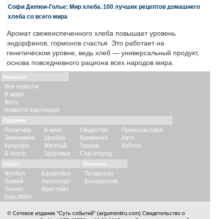
Софи Дюпюи-Голье: Мир хлеба. 100 лучших рецептов домашнего
хлеба со всего мира
Аромат свежеиспеченного хлеба повышает уровень
эндорфинов, гормонов счастья. Это работает на
генетическом уровне, ведь хлеб — универсальный продукт,
основа повседневного рациона всех народов мира.
Новости
Все новости
В мире
Фото
Новости партнеров
Рубрики
Политика
В кино
Общество
Происшествия
Экономика
Шоубиз
Криминал
Авто
Культура
Желтый
Туризм
Хайтек
В театр
Здоровье
Сад-огород
Спорт
Регионы
Футбол
Баскетбол
Татарстан
Хоккей
Автоспорт
Белоруссия
Теннис
Фристайл
Бокс/ММА
© Сетевое издание "Суть событий" (argumentiru.com) Свидетельство о