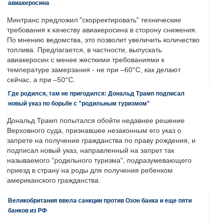
авиакеросина
Минтранс предложил "скорректировать" технические
требования к качеству авиакеросина в сторону снижения.
По мнению ведомства, это позволит увеличить количество
топлива. Предлагается, в частности, выпускать
авиакеросин с менее жесткими требованиями к
температуре замерзания - не при –60°C, как делают
сейчас, а при –50°C.
Где родился, там не пригодился: Дональд Трамп подписал
новый указ по борьбе с "родильным туризмом"
Дональд Трамп попытался обойти недавнее решение
Верховного суда, признавшее незаконным его указ о
запрете на получение гражданства по праву рождения, и
подписал новый указ, направленный на запрет так
называемого "родильного туризма", подразумевающего
приезд в страну на роды для получения ребенком
американского гражданства.
Великобритания ввела санкции против Озон банка и еще пяти
банков из РФ