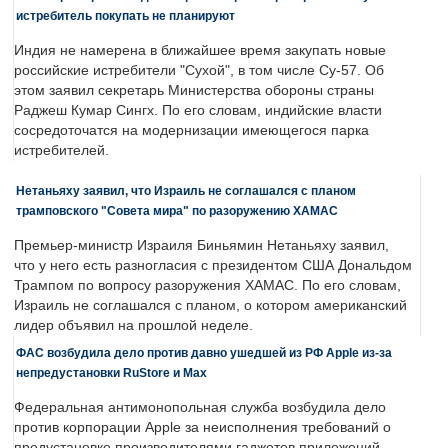
истребитель покупать не планируют
Индия не намерена в ближайшее время закупать новые
российские истребители "Сухой", в том числе Су-57. Об
этом заявил секретарь Министерства обороны страны
Раджеш Кумар Сингх. По его словам, индийские власти
сосредоточатся на модернизации имеющегося парка
истребителей.
Нетаньяху заявил, что Израиль не соглашался с планом
трамповского "Совета мира" по разоружению ХАМАС
Премьер-министр Израиля Биньямин Нетаньяху заявил,
что у него есть разногласия с президентом США Дональдом
Трампом по вопросу разоружения ХАМАС. По его словам,
Израиль не соглашался с планом, о котором американский
лидер объявил на прошлой неделе.
ФАС возбудила дело против давно ушедшей из РФ Apple из-за
непредустановки RuStore и Max
Федеральная антимонопольная служба возбудила дело
против корпорации Apple за неисполнения требований о
предустановке производителями гаджетов приложений