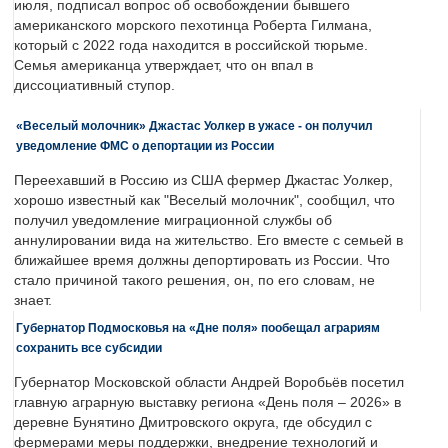
июля, подписал вопрос об освобождении бывшего
американского морского пехотинца Роберта Гилмана,
который с 2022 года находится в российской тюрьме.
Семья американца утверждает, что он впал в
диссоциативный ступор.
«Веселый молочник» Джастас Уолкер в ужасе - он получил
уведомление ФМС о депортации из России
Переехавший в Россию из США фермер Джастас Уолкер,
хорошо известный как "Веселый молочник", сообщил, что
получил уведомление миграционной службы об
аннулировании вида на жительство. Его вместе с семьей в
ближайшее время должны депортировать из России. Что
стало причиной такого решения, он, по его словам, не
знает.
Губернатор Подмосковья на «Дне поля» пообещал аграриям
сохранить все субсидии
Губернатор Московской области Андрей Воробьёв посетил
главную аграрную выставку региона «День поля – 2026» в
деревне Бунятино Дмитровского округа, где обсудил с
фермерами меры поддержки, внедрение технологий и