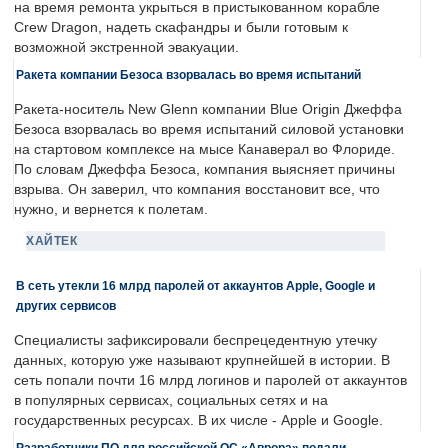
на время ремонта укрыться в пристыкованном корабле
Crew Dragon, надеть скафандры и были готовым к
возможной экстренной эвакуации.
Ракета компании Безоса взорвалась во время испытаний
Ракета-носитель New Glenn компании Blue Origin Джеффа
Безоса взорвалась во время испытаний силовой установки
на стартовом комплексе на мысе Канаверал во Флориде.
По словам Джеффа Безоса, компания выясняет причины
взрыва. Он заверил, что компания восстановит все, что
нужно, и вернется к полетам.
ХАЙТЕК
В сеть утекли 16 млрд паролей от аккаунтов Apple, Google и
других сервисов
Специалисты зафиксировали беспрецедентную утечку
данных, которую уже называют крупнейшей в истории. В
сеть попали почти 16 млрд логинов и паролей от аккаунтов
в популярных сервисах, социальных сетях и на
государственных ресурсах. В их числе - Apple и Google.
Разработчики ПО для российской ОС «Аврора» подали