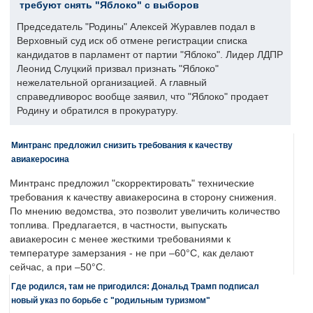
требуют снять "Яблоко" с выборов
Председатель "Родины" Алексей Журавлев подал в
Верховный суд иск об отмене регистрации списка
кандидатов в парламент от партии "Яблоко". Лидер ЛДПР
Леонид Слуцкий призвал признать "Яблоко"
нежелательной организацией. А главный
справедливорос вообще заявил, что "Яблоко" продает
Родину и обратился в прокуратуру.
Минтранс предложил снизить требования к качеству
авиакеросина
Минтранс предложил "скорректировать" технические
требования к качеству авиакеросина в сторону снижения.
По мнению ведомства, это позволит увеличить количество
топлива. Предлагается, в частности, выпускать
авиакеросин с менее жесткими требованиями к
температуре замерзания - не при –60°C, как делают
сейчас, а при –50°C.
Где родился, там не пригодился: Дональд Трамп подписал
новый указ по борьбе с "родильным туризмом"