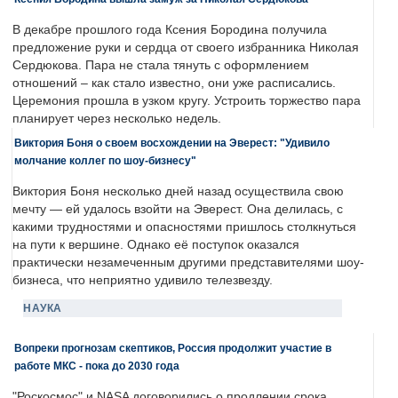
В декабре прошлого года Ксения Бородина получила
предложение руки и сердца от своего избранника Николая
Сердюкова. Пара не стала тянуть с оформлением
отношений – как стало известно, они уже расписались.
Церемония прошла в узком кругу. Устроить торжество пара
планирует через несколько недель.
Виктория Боня о своем восхождении на Эверест: "Удивило
молчание коллег по шоу-бизнесу"
Виктория Боня несколько дней назад осуществила свою
мечту — ей удалось взойти на Эверест. Она делилась, с
какими трудностями и опасностями пришлось столкнуться
на пути к вершине. Однако её поступок оказался
практически незамеченным другими представителями шоу-
бизнеса, что неприятно удивило телезвезду.
НАУКА
Вопреки прогнозам скептиков, Россия продолжит участие в
работе МКС - пока до 2030 года
"Роскосмос" и NASA договорились о продлении срока