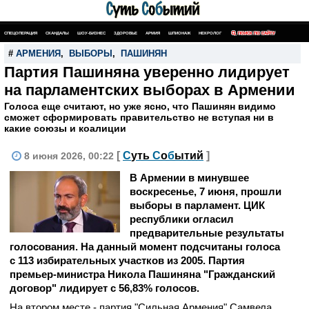
СПЕЦОПЕРАЦИЯ
СКАНДАЛЫ
ШОУ-БИЗНЕС
ЗДОРОВЬЕ
АРМИЯ
ШПИОНАЖ
НЕКРОЛОГ
ПОИСК ПО САЙТУ
#
АРМЕНИЯ
,
ВЫБОРЫ
,
ПАШИНЯН
Партия Пашиняна уверенно лидирует
на парламентских выборах в Армении
Голоса еще считают, но уже ясно, что Пашинян видимо
сможет сформировать правительство не вступая ни в
какие союзы и коалиции
[
С
уть
С
о
б
ытий
]
8 июня 2026, 00:22
В Армении в минувшее
воскресенье, 7 июня, прошли
выборы в парламент. ЦИК
республики огласил
предварительные результаты
голосования. На данный момент подсчитаны голоса
с 113 избирательных участков из 2005. Партия
премьер-министра Никола Пашиняна "Гражданский
договор" лидирует с 56,83% голосов.
На втором месте - партия "Сильная Армения" Самвела