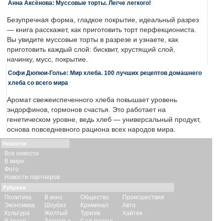
Анна Аксёнова: Муссовые торты. Легче легкого!
Безупречная форма, гладкое покрытие, идеальный разрез
— книга расскажет, как приготовить торт перфекциониста.
Вы увидите муссовые торты в разрезе и узнаете, как
приготовить каждый слой: бисквит, хрустящий слой,
начинку, мусс, покрытие.
Софи Дюпюи-Голье: Мир хлеба. 100 лучших рецептов домашнего
хлеба со всего мира
Аромат свежеиспеченного хлеба повышает уровень
эндорфинов, гормонов счастья. Это работает на
генетическом уровне, ведь хлеб — универсальный продукт,
основа повседневного рациона всех народов мира.
Новости
Все новости
В мире
Фото
Новости партнеров
Рубрики
Политика
В кино
Общество
Происшествия
Экономика
Шоубиз
Криминал
Авто
Культура
Желтый
Туризм
Хайтек