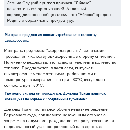
Леонид Слуцкий призвал признать "Яблоко"
нежелательной организацией. А главный
справедливорос вообще заявил, что "Яблоко" продает
Родину и обратился в прокуратуру.
Минтранс предложил снизить требования к качеству
авиакеросина
Минтранс предложил "скорректировать" технические
требования к качеству авиакеросина в сторону снижения.
По мнению ведомства, это позволит увеличить количество
топлива. Предлагается, в частности, выпускать
авиакеросин с менее жесткими требованиями к
температуре замерзания - не при –60°C, как делают
сейчас, а при –50°C.
Где родился, там не пригодился: Дональд Трамп подписал
новый указ по борьбе с "родильным туризмом"
Дональд Трамп попытался обойти недавнее решение
Верховного суда, признавшее незаконным его указ о
запрете на получение гражданства по праву рождения, и
подписал новый указ, направленный на запрет так