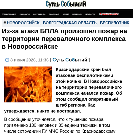
СПЕЦОПЕРАЦИЯ
СКАНДАЛЫ
ШОУ-БИЗНЕС
ЗДОРОВЬЕ
АРМИЯ
ШПИОНАЖ
НЕКРОЛОГ
ПОИСК ПО САЙТУ
#
НОВОРОССИЙСК
,
ВОЛГОГРАДСКАЯ ОБЛАСТЬ
,
БЕСПИЛОТНИК
,
Из-за атаки БПЛА произошел пожар на
территории перевалочного комплекса
в Новороссийске
[
С
уть
С
о
б
ытий
]
8 июня 2026, 11:36
Краснодарский край был
атакован беспилотниками
этой ночью. В Новороссийске
на территории перевалочного
комплекса начался пожар. Об
этом сообщил оперативный
штаб региона. Как
утверждается, никто не пострадал.
В сообщении уточняется, что к тушению пожара
привлечено 130 человек и 39 единиц техники, в том
числе сотрудники ГУ МЧС России по Краснодарскому