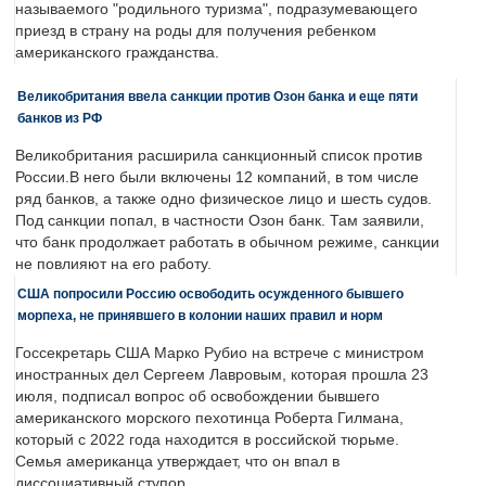
называемого "родильного туризма", подразумевающего
приезд в страну на роды для получения ребенком
американского гражданства.
Великобритания ввела санкции против Озон банка и еще пяти
банков из РФ
Великобритания расширила санкционный список против
России.В него были включены 12 компаний, в том числе
ряд банков, а также одно физическое лицо и шесть судов.
Под санкции попал, в частности Озон банк. Там заявили,
что банк продолжает работать в обычном режиме, санкции
не повлияют на его работу.
США попросили Россию освободить осужденного бывшего
морпеха, не принявшего в колонии наших правил и норм
Госсекретарь США Марко Рубио на встрече с министром
иностранных дел Сергеем Лавровым, которая прошла 23
июля, подписал вопрос об освобождении бывшего
американского морского пехотинца Роберта Гилмана,
который с 2022 года находится в российской тюрьме.
Семья американца утверждает, что он впал в
диссоциативный ступор.