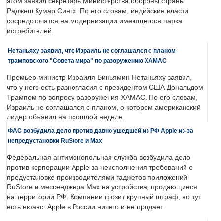
этом заявил секретарь Министерства обороны страны
Раджеш Кумар Сингх. По его словам, индийские власти
сосредоточатся на модернизации имеющегося парка
истребителей.
Нетаньяху заявил, что Израиль не соглашался с планом
трамповского "Совета мира" по разоружению ХАМАС
Премьер-министр Израиля Биньямин Нетаньяху заявил,
что у него есть разногласия с президентом США Дональдом
Трампом по вопросу разоружения ХАМАС. По его словам,
Израиль не соглашался с планом, о котором американский
лидер объявил на прошлой неделе.
ФАС возбудила дело против давно ушедшей из РФ Apple из-за
непредустановки RuStore и Max
Федеральная антимонопольная служба возбудила дело
против корпорации Apple за неисполнения требований о
предустановке производителями гаджетов приложений
RuStore и мессенджера Max на устройства, продающиеся
на территории РФ. Компании грозит крупный штраф, но тут
есть нюанс: Apple в России ничего и не продает.