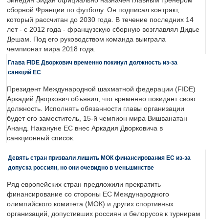
Зинедин Зидан официально назначен главным тренером
сборной Франции по футболу. Он подписал контракт,
который рассчитан до 2030 года. В течение последних 14
лет - с 2012 года - французскую сборную возглавлял Дидье
Дешам. Под его руководством команда выиграла
чемпионат мира 2018 года.
Глава FIDE Дворкович временно покинул должность из-за
санкций ЕС
Президент Международной шахматной федерации (FIDE)
Аркадий Дворкович объявил, что временно покидает свою
должность. Исполнять обязанности главы организации
будет его заместитель, 15-й чемпион мира Вишванатан
Ананд. Накануне ЕС внес Аркадия Дворковича в
санкционный список.
Девять стран призвали лишить МОК финансирования ЕС из-за
допуска россиян, но они очевидно в меньшинстве
Ряд европейских стран предложили прекратить
финансирование со стороны ЕС Международного
олимпийского комитета (МОК) и других спортивных
организаций, допустивших россиян и белорусов к турнирам