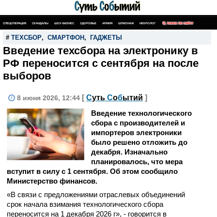
СПЕЦОПЕРАЦИЯ
СКАНДАЛЫ
ШОУ-БИЗНЕС
ЗДОРОВЬЕ
АРМИЯ
ШПИОНАЖ
НЕКРОЛОГ
ПОИСК ПО САЙТУ
#
ТЕХСБОР
,
СМАРТФОН
,
ГАДЖЕТЫ
Введение техсбора на электронику в
РФ переносится с сентября на после
выборов
[
С
уть
С
о
б
ытий
]
8 июня 2026, 12:44
Введение технологического
сбора с производителей и
импортеров электроники
было решено отложить до
декабря. Изначально
планировалось, что мера
вступит в силу с 1 сентября. Об этом сообщило
Министерство финансов.
«В связи с предложениями отраслевых объединений
срок начала взимания технологического сбора
переносится на 1 декабря 2026 г», - говорится в