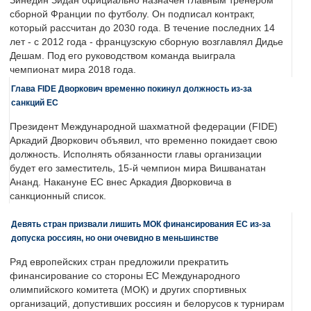
Зинедин Зидан официально назначен главным тренером
сборной Франции по футболу. Он подписал контракт,
который рассчитан до 2030 года. В течение последних 14
лет - с 2012 года - французскую сборную возглавлял Дидье
Дешам. Под его руководством команда выиграла
чемпионат мира 2018 года.
Глава FIDE Дворкович временно покинул должность из-за
санкций ЕС
Президент Международной шахматной федерации (FIDE)
Аркадий Дворкович объявил, что временно покидает свою
должность. Исполнять обязанности главы организации
будет его заместитель, 15-й чемпион мира Вишванатан
Ананд. Накануне ЕС внес Аркадия Дворковича в
санкционный список.
Девять стран призвали лишить МОК финансирования ЕС из-за
допуска россиян, но они очевидно в меньшинстве
Ряд европейских стран предложили прекратить
финансирование со стороны ЕС Международного
олимпийского комитета (МОК) и других спортивных
организаций, допустивших россиян и белорусов к турнирам