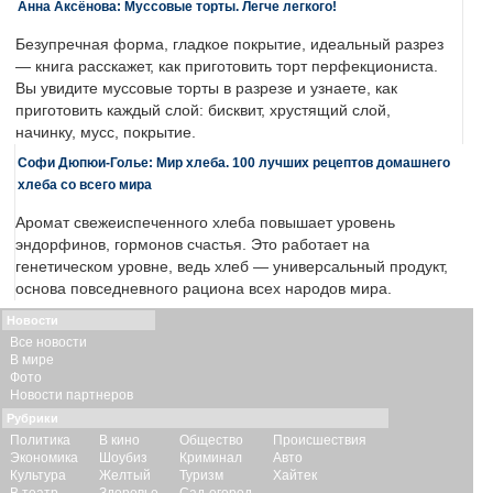
Анна Аксёнова: Муссовые торты. Легче легкого!
Безупречная форма, гладкое покрытие, идеальный разрез
— книга расскажет, как приготовить торт перфекциониста.
Вы увидите муссовые торты в разрезе и узнаете, как
приготовить каждый слой: бисквит, хрустящий слой,
начинку, мусс, покрытие.
Софи Дюпюи-Голье: Мир хлеба. 100 лучших рецептов домашнего
хлеба со всего мира
Аромат свежеиспеченного хлеба повышает уровень
эндорфинов, гормонов счастья. Это работает на
генетическом уровне, ведь хлеб — универсальный продукт,
основа повседневного рациона всех народов мира.
Новости
Все новости
В мире
Фото
Новости партнеров
Рубрики
Политика
В кино
Общество
Происшествия
Экономика
Шоубиз
Криминал
Авто
Культура
Желтый
Туризм
Хайтек