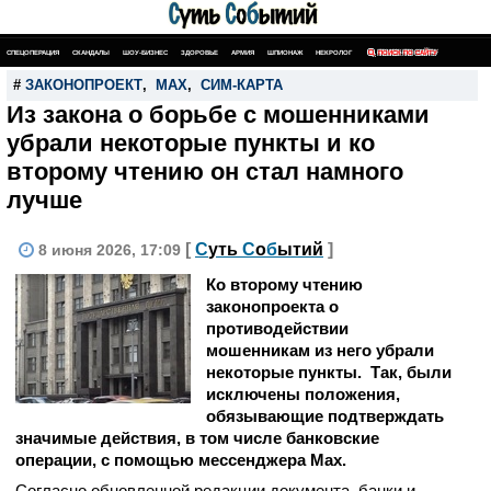
СПЕЦОПЕРАЦИЯ
СКАНДАЛЫ
ШОУ-БИЗНЕС
ЗДОРОВЬЕ
АРМИЯ
ШПИОНАЖ
НЕКРОЛОГ
ПОИСК ПО САЙТУ
#
ЗАКОНОПРОЕКТ
,
MAX
,
СИМ-КАРТА
Из закона о борьбе с мошенниками
убрали некоторые пункты и ко
второму чтению он стал намного
лучше
[
С
уть
С
о
б
ытий
]
8 июня 2026, 17:09
Ко второму чтению
законопроекта о
противодействии
мошенникам из него убрали
некоторые пункты. Так, были
исключены положения,
обязывающие подтверждать
значимые действия, в том числе банковские
операции, с помощью мессенджера Max.
Согласно обновленной редакции документа, банки и