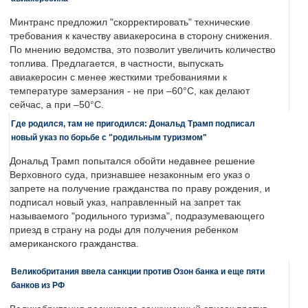
Минтранс предложил "скорректировать" технические
требования к качеству авиакеросина в сторону снижения.
По мнению ведомства, это позволит увеличить количество
топлива. Предлагается, в частности, выпускать
авиакеросин с менее жесткими требованиями к
температуре замерзания - не при –60°C, как делают
сейчас, а при –50°C.
Где родился, там не пригодился: Дональд Трамп подписал
новый указ по борьбе с "родильным туризмом"
Дональд Трамп попытался обойти недавнее решение
Верховного суда, признавшее незаконным его указ о
запрете на получение гражданства по праву рождения, и
подписал новый указ, направленный на запрет так
называемого "родильного туризма", подразумевающего
приезд в страну на роды для получения ребенком
американского гражданства.
Великобритания ввела санкции против Озон банка и еще пяти
банков из РФ