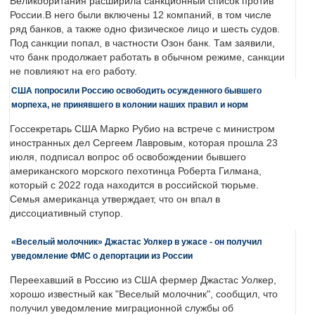
Великобритания расширила санкционный список против
России.В него были включены 12 компаний, в том числе
ряд банков, а также одно физическое лицо и шесть судов.
Под санкции попал, в частности Озон банк. Там заявили,
что банк продолжает работать в обычном режиме, санкции
не повлияют на его работу.
США попросили Россию освободить осужденного бывшего
морпеха, не принявшего в колонии наших правил и норм
Госсекретарь США Марко Рубио на встрече с министром
иностранных дел Сергеем Лавровым, которая прошла 23
июля, подписал вопрос об освобождении бывшего
американского морского пехотинца Роберта Гилмана,
который с 2022 года находится в российской тюрьме.
Семья американца утверждает, что он впал в
диссоциативный ступор.
«Веселый молочник» Джастас Уолкер в ужасе - он получил
уведомление ФМС о депортации из России
Переехавший в Россию из США фермер Джастас Уолкер,
хорошо известный как "Веселый молочник", сообщил, что
получил уведомление миграционной службы об