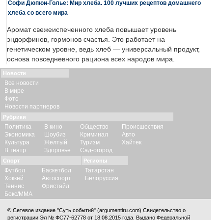
Софи Дюпюи-Голье: Мир хлеба. 100 лучших рецептов домашнего
хлеба со всего мира
Аромат свежеиспеченного хлеба повышает уровень
эндорфинов, гормонов счастья. Это работает на
генетическом уровне, ведь хлеб — универсальный продукт,
основа повседневного рациона всех народов мира.
Новости
Все новости
В мире
Фото
Новости партнеров
Рубрики
Политика
В кино
Общество
Происшествия
Экономика
Шоубиз
Криминал
Авто
Культура
Желтый
Туризм
Хайтек
В театр
Здоровье
Сад-огород
Спорт
Регионы
Футбол
Баскетбол
Татарстан
Хоккей
Автоспорт
Белоруссия
Теннис
Фристайл
Бокс/ММА
© Сетевое издание "Суть событий" (argumentiru.com) Свидетельство о
регистрации Эл № ФС77-62778 от 18.08.2015 года. Выдано Федеральной