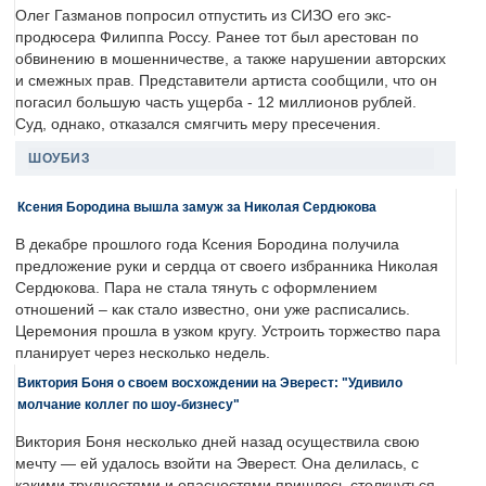
Олег Газманов попросил отпустить из СИЗО его экс-
продюсера Филиппа Россу. Ранее тот был арестован по
обвинению в мошенничестве, а также нарушении авторских
и смежных прав. Представители артиста сообщили, что он
погасил большую часть ущерба - 12 миллионов рублей.
Суд, однако, отказался смягчить меру пресечения.
ШОУБИЗ
Ксения Бородина вышла замуж за Николая Сердюкова
В декабре прошлого года Ксения Бородина получила
предложение руки и сердца от своего избранника Николая
Сердюкова. Пара не стала тянуть с оформлением
отношений – как стало известно, они уже расписались.
Церемония прошла в узком кругу. Устроить торжество пара
планирует через несколько недель.
Виктория Боня о своем восхождении на Эверест: "Удивило
молчание коллег по шоу-бизнесу"
Виктория Боня несколько дней назад осуществила свою
мечту — ей удалось взойти на Эверест. Она делилась, с
какими трудностями и опасностями пришлось столкнуться