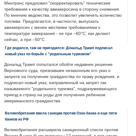
Минтранс предложил "скорректировать" технические
требования к качеству авиакеросина в сторону снижения.
По мнению ведомства, это позволит увеличить количество
топлива. Предлагается, в частности, выпускать
авиакеросин с менее жесткими требованиями к
температуре замерзания - не при –60°C, как делают
сейчас, а при –50°C.
Где родился, там не пригодился: Дональд Трамп подписал
новый указ по борьбе с "родильным туризмом"
Дональд Трамп попытался обойти недавнее решение
Верховного суда, признавшее незаконным его указ о
запрете на получение гражданства по праву рождения, и
подписал новый указ, направленный на запрет так
называемого "родильного туризма", подразумевающего
приезд в страну на роды для получения ребенком
американского гражданства.
Великобритания ввела санкции против Озон банка и еще пяти
банков из РФ
Великобритания расширила санкционный список против
России.В него были включены 12 компаний, в том числе