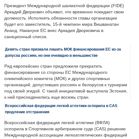
Президент Международной шахматной федерации (FIDE)
Аркадий Дворкович объявил, что временно покидает свою
должность. Исполнять обязанности главы организации
будет его заместитель, 15-й чемпион мира Вишванатан
Ананд. Накануне ЕС внес Аркадия Дворковича в
санкционный список.
Девять стран призвали лишить МОК финансирования ЕС из-за
допуска россиян, но они очевидно в меньшинстве
Ряд европейских стран предложили прекратить
финансирование со стороны ЕС Международного
олимпийского комитета (МОК) и других спортивных
организаций, допустивших россиян и белорусов к турнирам
под своей эгидой. С такой инициативой выступила Эстония,
к ней присоединились еще восемь стран.
Всероссийская федерация легкой атлетики оспорила в CAS
продление отстранения
Всероссийская федерация легкой атлетики (ВФЛА)
оспорила в Спортивном арбитражном суде (CAS) решение
Международной ассоциации легкоатлетических федераций