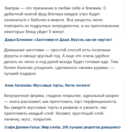
Завтрак — это признание в любви себе и близким. С
дебютной книгой фуд-блогера каждое утро будет
начинаться с бабочек в животе. Все рецепты легко
повторить из подручных ингредиентов, а на приготовление
некоторых блюд уйдет 5 минут.
Дарья Близнюк: «Заготовки от Даши. Вкусно, как ни «крути»!
Домашние заготовки — простой способ есть полезные
фрукты и овощи круглый год. А еще это очень удобно:
делать их легко и под рукой всегда будет готовая еда. Тем
более баночка угощения, сделанного своими руками, —
лучший подарок.
Анна Аксёнова: Муссовые торты. Легче легкого!
Безупречная форма, гладкое покрытие, идеальный разрез
— книга расскажет, как приготовить торт перфекциониста.
Вы увидите муссовые торты в разрезе и узнаете, как
приготовить каждый слой: бисквит, хрустящий слой,
начинку, мусс, покрытие.
Софи Дюпюи-Голье: Мир хлеба. 100 лучших рецептов домашнего