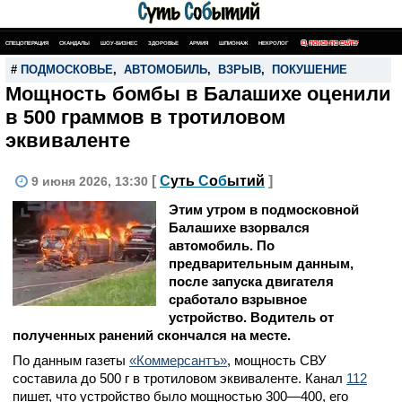
СПЕЦОПЕРАЦИЯ
СКАНДАЛЫ
ШОУ-БИЗНЕС
ЗДОРОВЬЕ
АРМИЯ
ШПИОНАЖ
НЕКРОЛОГ
ПОИСК ПО САЙТУ
#
ПОДМОСКОВЬЕ
,
АВТОМОБИЛЬ
,
ВЗРЫВ
,
ПОКУШЕНИЕ
Мощность бомбы в Балашихе оценили
в 500 граммов в тротиловом
эквиваленте
[
С
уть
С
о
б
ытий
]
9 июня 2026, 13:30
Этим утром в подмосковной
Балашихе взорвался
автомобиль. По
предварительным данным,
после запуска двигателя
сработало взрывное
устройство. Водитель от
полученных ранений скончался на месте.
По данным газеты
«Коммерсантъ»
, мощность СВУ
составила до 500 г в тротиловом эквиваленте. Канал
112
пишет, что устройство было мощностью 300—400, его