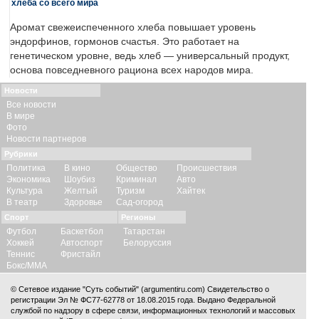
хлеба со всего мира
Аромат свежеиспеченного хлеба повышает уровень
эндорфинов, гормонов счастья. Это работает на
генетическом уровне, ведь хлеб — универсальный продукт,
основа повседневного рациона всех народов мира.
Новости
Все новости
В мире
Фото
Новости партнеров
Рубрики
Политика
В кино
Общество
Происшествия
Экономика
Шоубиз
Криминал
Авто
Культура
Желтый
Туризм
Хайтек
В театр
Здоровье
Сад-огород
Спорт
Регионы
Футбол
Баскетбол
Татарстан
Хоккей
Автоспорт
Белоруссия
Теннис
Фристайл
Бокс/ММА
© Сетевое издание "Суть событий" (argumentiru.com) Свидетельство о
регистрации Эл № ФС77-62778 от 18.08.2015 года. Выдано Федеральной
службой по надзору в сфере связи, информационных технологий и массовых