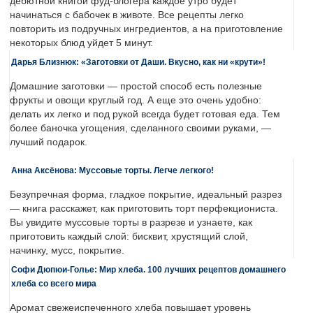
дебютной книгой фуд-блогера каждое утро будет
начинаться с бабочек в животе. Все рецепты легко
повторить из подручных ингредиентов, а на приготовление
некоторых блюд уйдет 5 минут.
Дарья Близнюк: «Заготовки от Даши. Вкусно, как ни «крути»!
Домашние заготовки — простой способ есть полезные
фрукты и овощи круглый год. А еще это очень удобно:
делать их легко и под рукой всегда будет готовая еда. Тем
более баночка угощения, сделанного своими руками, —
лучший подарок.
Анна Аксёнова: Муссовые торты. Легче легкого!
Безупречная форма, гладкое покрытие, идеальный разрез
— книга расскажет, как приготовить торт перфекциониста.
Вы увидите муссовые торты в разрезе и узнаете, как
приготовить каждый слой: бисквит, хрустящий слой,
начинку, мусс, покрытие.
Софи Дюпюи-Голье: Мир хлеба. 100 лучших рецептов домашнего
хлеба со всего мира
Аромат свежеиспеченного хлеба повышает уровень