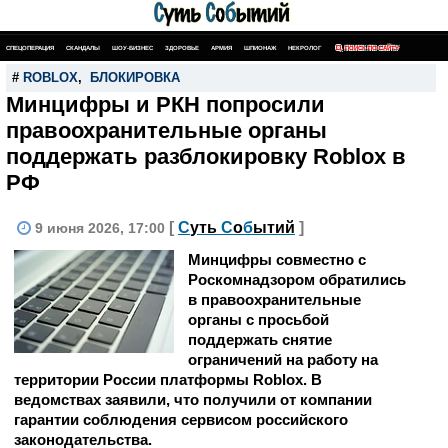
СПЕЦОПЕРАЦИЯ
СКАНДАЛЫ
ШОУ-БИЗНЕС
ЗДОРОВЬЕ
АРМИЯ
ШПИОНАЖ
НЕКРОЛОГ
ПОИСК ПО САЙТУ
#
ROBLOX
,
БЛОКИРОВКА
Минцифры и РКН попросили
правоохранительные органы
поддержать разблокировку Roblox в
РФ
[
С
уть
С
о
б
ытий
]
9 июня 2026, 17:00
Минцифры совместно с
Роскомнадзором обратились
в правоохранительные
органы с просьбой
поддержать снятие
ограничений на работу на
территории России платформы Roblox. В
ведомствах заявили, что получили от компании
гарантии соблюдения сервисом российского
законодательства.