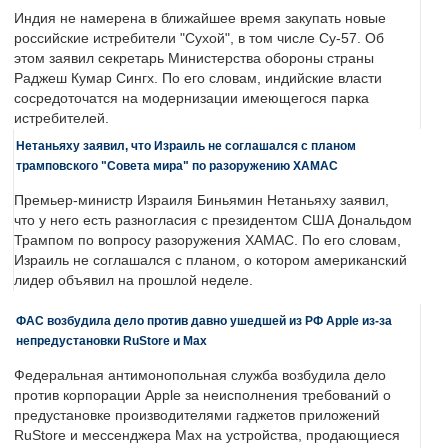
Индия не намерена в ближайшее время закупать новые
российские истребители "Сухой", в том числе Су-57. Об
этом заявил секретарь Министерства обороны страны
Раджеш Кумар Сингх. По его словам, индийские власти
сосредоточатся на модернизации имеющегося парка
истребителей.
Нетаньяху заявил, что Израиль не соглашался с планом
трамповского "Совета мира" по разоружению ХАМАС
Премьер-министр Израиля Биньямин Нетаньяху заявил,
что у него есть разногласия с президентом США Дональдом
Трампом по вопросу разоружения ХАМАС. По его словам,
Израиль не соглашался с планом, о котором американский
лидер объявил на прошлой неделе.
ФАС возбудила дело против давно ушедшей из РФ Apple из-за
непредустановки RuStore и Max
Федеральная антимонопольная служба возбудила дело
против корпорации Apple за неисполнения требований о
предустановке производителями гаджетов приложений
RuStore и мессенджера Max на устройства, продающиеся