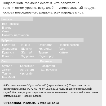
эндорфинов, гормонов счастья. Это работает на
генетическом уровне, ведь хлеб — универсальный продукт,
основа повседневного рациона всех народов мира.
Новости
Все новости
В мире
Фото
Новости партнеров
Рубрики
Политика
В кино
Общество
Происшествия
Экономика
Шоубиз
Криминал
Авто
Культура
Желтый
Туризм
Хайтек
В театр
Здоровье
Сад-огород
Спорт
Регионы
Футбол
Баскетбол
Татарстан
Хоккей
Автоспорт
Белоруссия
Теннис
Фристайл
Бокс/ММА
© Сетевое издание "Суть событий" (argumentiru.com) Свидетельство о
регистрации Эл № ФС77-62778 от 18.08.2015 года. Выдано Федеральной
службой по надзору в сфере связи, информационных технологий и массовых
коммуникаций (Роскомнадзор).
О РЕДАКЦИИ
,
РЕКЛАМА
+7 (495) 638-52-63