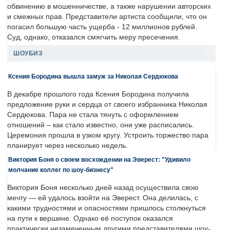
обвинению в мошенничестве, а также нарушении авторских
и смежных прав. Представители артиста сообщили, что он
погасил большую часть ущерба - 12 миллионов рублей.
Суд, однако, отказался смягчить меру пресечения.
ШОУБИЗ
Ксения Бородина вышла замуж за Николая Сердюкова
В декабре прошлого года Ксения Бородина получила
предложение руки и сердца от своего избранника Николая
Сердюкова. Пара не стала тянуть с оформлением
отношений – как стало известно, они уже расписались.
Церемония прошла в узком кругу. Устроить торжество пара
планирует через несколько недель.
Виктория Боня о своем восхождении на Эверест: "Удивило
молчание коллег по шоу-бизнесу"
Виктория Боня несколько дней назад осуществила свою
мечту — ей удалось взойти на Эверест. Она делилась, с
какими трудностями и опасностями пришлось столкнуться
на пути к вершине. Однако её поступок оказался
практически незамеченным другими представителями шоу-