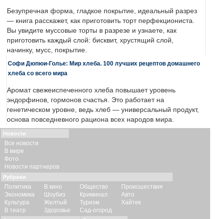
Безупречная форма, гладкое покрытие, идеальный разрез
— книга расскажет, как приготовить торт перфекциониста.
Вы увидите муссовые торты в разрезе и узнаете, как
приготовить каждый слой: бисквит, хрустящий слой,
начинку, мусс, покрытие.
Софи Дюпюи-Голье: Мир хлеба. 100 лучших рецептов домашнего
хлеба со всего мира
Аромат свежеиспеченного хлеба повышает уровень
эндорфинов, гормонов счастья. Это работает на
генетическом уровне, ведь хлеб — универсальный продукт,
основа повседневного рациона всех народов мира.
Новости
Все новости
В мире
Фото
Новости партнеров
Рубрики
Политика
В кино
Общество
Происшествия
Экономика
Шоубиз
Криминал
Авто
Культура
Желтый
Туризм
Хайтек
В театр
Здоровье
Сад-огород