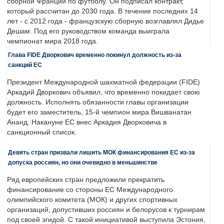
сборной Франции по футболу. Он подписал контракт,
который рассчитан до 2030 года. В течение последних 14
лет - с 2012 года - французскую сборную возглавлял Дидье
Дешам. Под его руководством команда выиграла
чемпионат мира 2018 года.
Глава FIDE Дворкович временно покинул должность из-за
санкций ЕС
Президент Международной шахматной федерации (FIDE)
Аркадий Дворкович объявил, что временно покидает свою
должность. Исполнять обязанности главы организации
будет его заместитель, 15-й чемпион мира Вишванатан
Ананд. Накануне ЕС внес Аркадия Дворковича в
санкционный список.
Девять стран призвали лишить МОК финансирования ЕС из-за
допуска россиян, но они очевидно в меньшинстве
Ряд европейских стран предложили прекратить
финансирование со стороны ЕС Международного
олимпийского комитета (МОК) и других спортивных
организаций, допустивших россиян и белорусов к турнирам
под своей эгидой. С такой инициативой выступила Эстония,