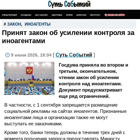
СПЕЦОПЕРАЦИЯ
СКАНДАЛЫ
ШОУ-БИЗНЕС
ЗДОРОВЬЕ
АРМИЯ
ШПИОНАЖ
НЕКРОЛОГ
ПОИСК ПО САЙТУ
#
ЗАКОН
,
ИНОАГЕНТЫ
Принят закон об усилении контроля за
иноагентами
[
С
уть
С
о
б
ытий
]
9 июня 2026, 18:04
Госдума приняла во втором и
третьем, окончательном,
чтении закон об усилении
контроля над иноагентами.
Документ предусматривает
еще ряд ограничений.
В частности, с 1 сентября запрещается размещение
социальной рекламы на сайтах иноагентов. Признанные
иноагентами лица и организации также не могут
выступать ее заказчиками.
Кроме того, банки теперь должны в течение трех дней с
момента получения запроса предоставлять Минюсту