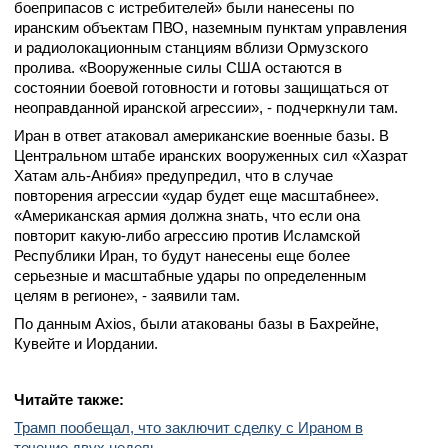
боеприпасов с истребителей» были нанесены по
иранским объектам ПВО, наземным пунктам управления
и радиолокационным станциям вблизи Ормузского
пролива. «Вооруженные силы США остаются в
состоянии боевой готовности и готовы защищаться от
неоправданной иранской агрессии», - подчеркнули там.
Иран в ответ атаковал американские военные базы. В
Центральном штабе иранских вооруженных сил «Хазрат
Хатам аль-Анбия» предупредил, что в случае
повторения агрессии «удар будет еще масштабнее».
«Американская армия должна знать, что если она
повторит какую-либо агрессию против Исламской
Республики Иран, то будут нанесены еще более
серьезные и масштабные удары по определенным
целям в регионе», - заявили там.
По данным Axios, были атакованы базы в Бахрейне,
Кувейте и Иордании.
Читайте также:
Трамп пообещал, что заключит сделку с Ираном в
течение двух недель