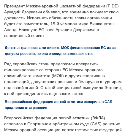
Президент Международной шахматной федерации (FIDE)
Аркадий Дворкович объявил, что временно покидает свою
должность. Исполнять обязанности главы организации
будет его заместитель, 15-й чемпион мира Вишванатан
Ананд. Накануне ЕС внес Аркадия Дворковича в
санкционный список.
Девять стран призвали лишить МОК финансирования ЕС из-за
допуска россиян, но они очевидно в меньшинстве
Ряд европейских стран предложили прекратить
финансирование со стороны ЕС Международного
олимпийского комитета (МОК) и других спортивных
организаций, допустивших россиян и белорусов к турнирам
под своей эгидой. С такой инициативой выступила Эстония,
к ней присоединились еще восемь стран.
Всероссийская федерация легкой атлетики оспорила в CAS
продление отстранения
Всероссийская федерация легкой атлетики (ВФЛА)
оспорила в Спортивном арбитражном суде (CAS) решение
Международной ассоциации легкоатлетических федераций