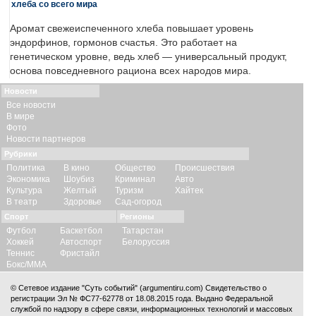
хлеба со всего мира
Аромат свежеиспеченного хлеба повышает уровень
эндорфинов, гормонов счастья. Это работает на
генетическом уровне, ведь хлеб — универсальный продукт,
основа повседневного рациона всех народов мира.
Новости
Все новости
В мире
Фото
Новости партнеров
Рубрики
Политика
В кино
Общество
Происшествия
Экономика
Шоубиз
Криминал
Авто
Культура
Желтый
Туризм
Хайтек
В театр
Здоровье
Сад-огород
Спорт
Регионы
Футбол
Баскетбол
Татарстан
Хоккей
Автоспорт
Белоруссия
Теннис
Фристайл
Бокс/ММА
© Сетевое издание "Суть событий" (argumentiru.com) Свидетельство о
регистрации Эл № ФС77-62778 от 18.08.2015 года. Выдано Федеральной
службой по надзору в сфере связи, информационных технологий и массовых