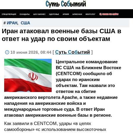
СПЕЦОПЕРАЦИЯ
СКАНДАЛЫ
ШОУ-БИЗНЕС
ЗДОРОВЬЕ
АРМИЯ
ШПИОНАЖ
НЕКРОЛОГ
ПОИСК ПО САЙТУ
#
ИРАН
,
США
Иран атаковал военные базы США в
ответ на удар по своим объектам
[
С
уть
С
о
б
ытий
]
10 июня 2026, 08:44
Центральное командование
ВС США на Ближнем Востоке
(CENTCOM) сообщило об
ударах по иранским
объектам. Там назвали это
ответом на сбитие
американского вертолета Apache, а также недавние
нападения на американские войска и
международные торговые суда. В ответ Иран
атаковал американские военные базы в регионе.
Как заявили в CENTCOM, удары «в целях
самообороны» «с использованием высокоточных