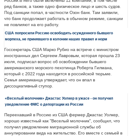
России.В него были включены 12 компаний, в том числе
ряд банков, а также одно физическое лицо и шесть судов.
Под санкции попал, в частности Озон банк. Там заявили,
что банк продолжает работать в обычном режиме, санкции
не повлияют на его работу.
США попросили Россию освободить осужденного бывшего
морпеха, не принявшего в колонии наших правил и норм
Госсекретарь США Марко Рубио на встрече с министром
иностранных дел Сергеем Лавровым, которая прошла 23
июля, подписал вопрос об освобождении бывшего
американского морского пехотинца Роберта Гилмана,
который с 2022 года находится в российской тюрьме.
Семья американца утверждает, что он впал в
диссоциативный ступор.
«Веселый молочник» Джастас Уолкер в ужасе - он получил
уведомление ФМС о депортации из России
Переехавший в Россию из США фермер Джастас Уолкер,
хорошо известный как "Веселый молочник", сообщил, что
получил уведомление миграционной службы об
аннулировании вида на жительство. Его вместе с семьей в