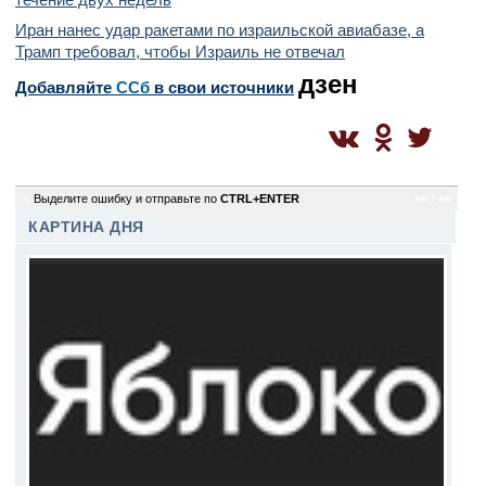
Иран нанес удар ракетами по израильской авиабазе, а
Трамп требовал, чтобы Израиль не отвечал
дзен
Добавляйте
CСб
в свои источники
6
Выделите ошибку и отправьте по
CTRL+ENTER
sm / sm
КАРТИНА ДНЯ