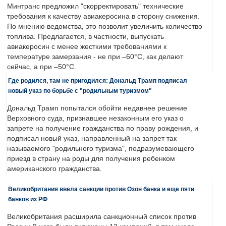
Минтранс предложил "скорректировать" технические
требования к качеству авиакеросина в сторону снижения.
По мнению ведомства, это позволит увеличить количество
топлива. Предлагается, в частности, выпускать
авиакеросин с менее жесткими требованиями к
температуре замерзания - не при –60°C, как делают
сейчас, а при –50°C.
Где родился, там не пригодился: Дональд Трамп подписал
новый указ по борьбе с "родильным туризмом"
Дональд Трамп попытался обойти недавнее решение
Верховного суда, признавшее незаконным его указ о
запрете на получение гражданства по праву рождения, и
подписал новый указ, направленный на запрет так
называемого "родильного туризма", подразумевающего
приезд в страну на роды для получения ребенком
американского гражданства.
Великобритания ввела санкции против Озон банка и еще пяти
банков из РФ
Великобритания расширила санкционный список против