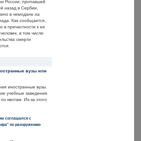
ки России, пропавшей
й назад в Сербии,
ено в чемодане на
рада. Как сообщается,
ю в причастности к ее
человек, в том числе
ельства смерти
ются.
ностранные вузы или
ния иностранные вузы.
кие учебные заведения.
по квотам. Из-за этого
 не соглашался с
мира" по разоружению