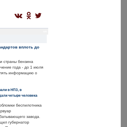
sm
андартов вплоть до
ии страны бензина
ечение года - до 1 июля
влять информацию о
али в НПЗ, в
дали четыре человека
обломки беспилотника
ервуар
батывающего завода.
щил губернатор