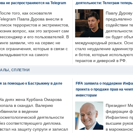
ва не распространяются на Telegram
деятельности: Телеграм теперь
После того, как основателя
Павлу Дурову
Telegram Павла Дурова внесли в
предъявлено 
список террористов и экстремистов,
содействии т
возник вопрос, как это затронет сам
деятельности
мессенджер и его пользователей. В
он будет объ
нге заявили, что на сервис не
международный розыск. Осно
я ограничения, которые в связи с
стало неудаление администр
накладываются на самого
и ботов, которые используют
терактов и диверсий в РФ.
ДАЛЫ, СПЛЕТНИ
я за помощью к Бастрыкину в деле
FIFA заявила о поддержке Инфа
проекта о продаже прав на чем
инвесторам
На днях жена Курбана Омарова
попала в скандал. Валерию
Президент М
обвинили в ведении
федерации фу
косметологической деятельности
Инфантино пр
без соответствующего диплома.
высшим руков
стал на защиту супруги и записал
в марокканско