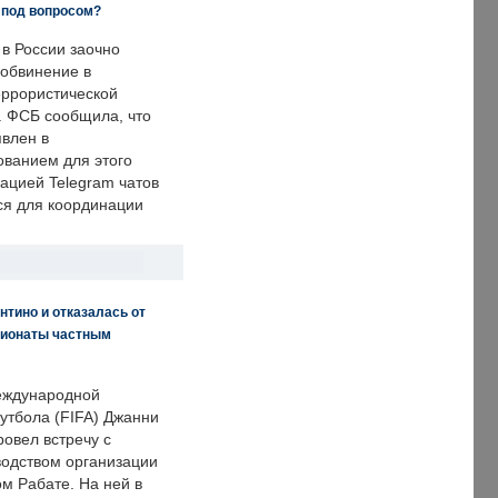
 под вопросом?
 в России заочно
обвинение в
еррористической
. ФСБ сообщила, что
явлен в
ванием для этого
ацией Telegram чатов
ся для координации
нтино и отказалась от
пионаты частным
еждународной
тбола (FIFA) Джанни
овел встречу с
одством организации
м Рабате. На ней в