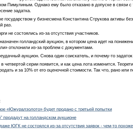
ом Пимулиным. Однако ему было отказано в допуске в связи с т
сение задатка.
е государством у бизнесмена Константина Струкова активы бе
й раз.
орги не состоялись из-за отсутствия участников.
назначен голландский аукцион, в котором цена идет на понижени
ли» отклонили из-за проблем с документами.
неудачный аукцион. Снова один соискатель, и почему-то задаток 
 в четвертой серии появится, и как цена лота изменится. Теорети
родать и за 10% от его оценочной стоимости. Так что, рано или 
:
ое «Южуралзолото» будет продано с третьей попытки
" продадут на голландском аукционе
даже ЮГК не состоялся из-за отсутствия заявок - чем-то похож