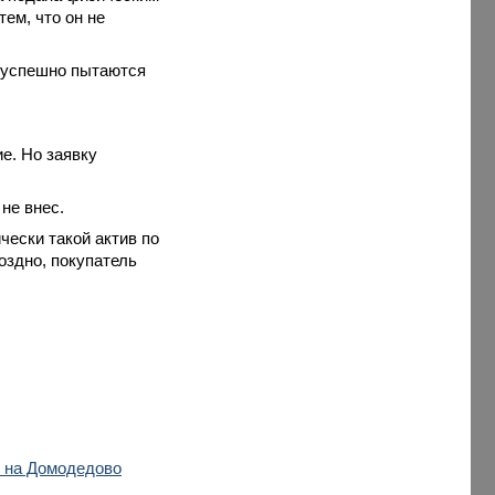
ем, что он не
зуспешно пытаются
е. Но заявку
не внес.
чески такой актив по
поздно, покупатель
е на Домодедово