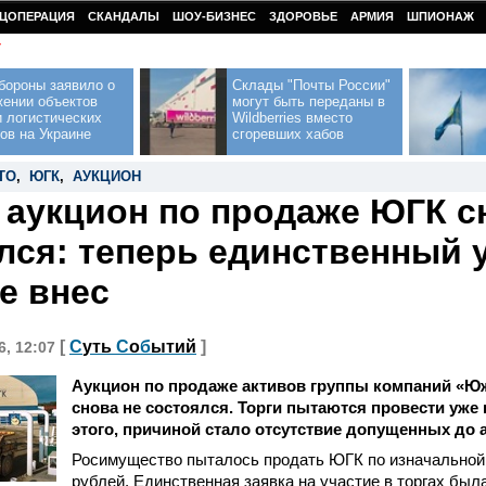
ЦОПЕРАЦИЯ
СКАНДАЛЫ
ШОУ-БИЗНЕС
ЗДОРОВЬЕ
АРМИЯ
ШПИОНАЖ
У
бороны заявило о
Склады "Почты России"
жении объектов
могут быть переданы в
 логистических
Wildberries вместо
ов на Украине
сгоревших хабов
ТО
,
ЮГК
,
АУКЦИОН
 аукцион по продаже ЮГК с
лся: теперь единственный 
не внес
[
С
уть
С
о
б
ытий
]
6, 12:07
Аукцион по продаже активов группы компаний «Ю
снова не состоялся. Торги пытаются провести уже в
этого, причиной стало отсутствие допущенных до 
Росимущество пыталось продать ЮГК по изначальной
рублей. Единственная заявка на участие в торгах бы