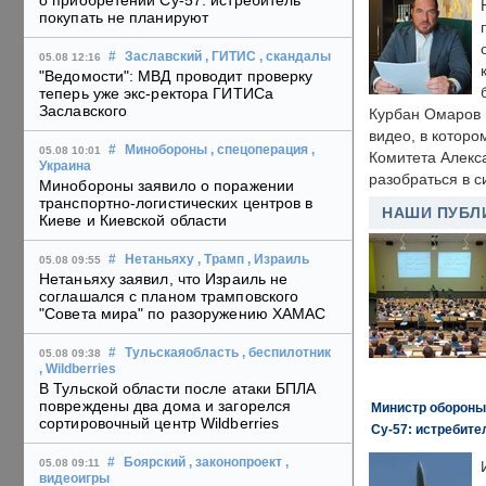
о приобретении Су-57: истребитель
покупать не планируют
#
Заславский
, ГИТИС
, скандалы
05.08 12:16
"Ведомости": МВД проводит проверку
теперь уже экс-ректора ГИТИСа
Заславского
Курбан Омаров в
видео, в которо
#
Минобороны
, спецоперация
,
05.08 10:01
Комитета Алекс
Украина
разобраться в с
Минобороны заявило о поражении
транспортно-логистических центров в
НАШИ ПУБЛ
Киеве и Киевской области
#
Нетаньяху
, Трамп
, Израиль
05.08 09:55
Нетаньяху заявил, что Израиль не
соглашался с планом трамповского
"Совета мира" по разоружению ХАМАС
#
Тульскаяобласть
, беспилотник
05.08 09:38
, Wildberries
В Тульской области после атаки БПЛА
повреждены два дома и загорелся
Министр обороны
сортировочный центр Wildberries
Су-57: истребите
#
Боярский
, законопроект
,
05.08 09:11
видеоигры