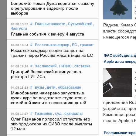
Боярский: Новая Дума вернется к закону
о регулировании видеоигр после
выборов
#
Главныеновости
, Сутьсобытий
,
04.08 19:02
Раджеш Кумар С
4августа
власти сосредо
Главные события к вечеру 4 августа
имеющегося пар
#
Россельхознадзор
, ЕС
, транзит
04.08 18:54
Россельхознадзор вводит запрет на
транзит через Россию мяса птицы из ЕС
ФАС возбудила д
Apple из-за непр
#
Заславский
, ГИТИС
, отставка
04.08 18:28
Григорий Заславский покинул пост
ректора ГИТИСа
#
вузы
, дети
, образование
04.08 18:13
Минобрнауки намерено запустить в
вузах курс по подготовке студентов к
приложений RuS
семейной жизни и воспитанию детей
устройства, пр
#
Газманов
, суд
, скандалы
04.08 17:27
Компании грозит
Олег Газманов попросил отпустить его
нюанс: Apple в 
экс-продюсера из СИЗО после выплаты
12 млн
Росфинмониторинг