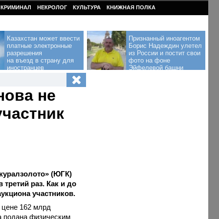
КРИМИНАЛ
НЕКРОЛОГ
КУЛЬТУРА
КНИЖНАЯ ПОЛКА
Казахстан может ввести
Признанный иноагентом
платные электронные
Борис Надеждин улетел
разрешения
из России и постит свои
на въезд в страну для
фото на фоне
иностранцев
Эйфелевой башни
нова не
участник
журалзолото» (ЮГК)
 третий раз. Как и до
аукциона участников.
 цене 162 млрд
ла подана физическим