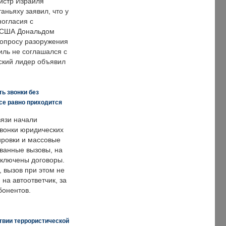
истр Израиля
аньяху заявил, что у
ногласия с
 США Дональдом
опросу разоружения
иль не соглашался с
ский лидер объявил
ь звонки без
все равно приходится
язи начали
звонки юридических
ировки и массовые
ванные вызовы, на
аключены договоры.
, вызов при этом не
на автоответчик, за
бонентов.
твии террористической