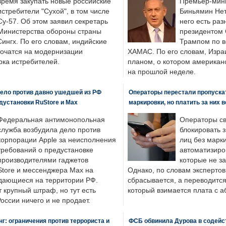
время закупать новые российские
Премьер-мин
истребители "Сухой", в том числе
Биньямин Нет
Су-57. Об этом заявил секретарь
него есть раз
Министерства обороны страны
президентом
ингх. По его словам, индийские
Трампом по в
точатся на модернизации
ХАМАС. По его словам, Изра
ка истребителей.
планом, о котором американ
на прошлой неделе.
ело против давно ушедшей из РФ
Операторы перестали пропускат
едустановки RuStore и Max
маркировки, но платить за них 
Федеральная антимонопольная
Операторы св
служба возбудила дело против
блокировать 
корпорации Apple за неисполнения
лиц без марк
требований о предустановке
автоматизиро
производителями гаджетов
которые не з
tore и мессенджера Max на
Однако, по словам экспертов
одающиеся на территории РФ.
сбрасывается, а переводится 
 крупный штраф, но тут есть
который взимается плата с а
России ничего и не продает.
: ограничения против террориста и
ФСБ обвинила Дурова в содейс