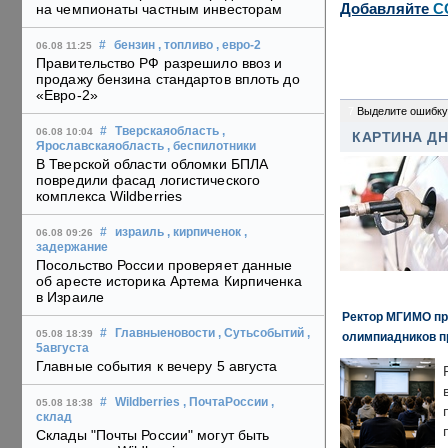
Добавляйте
C
на чемпионаты частным инвесторам
#
бензин
, топливо
, евро-2
06.08 11:25
Правительство РФ разрешило ввоз и
продажу бензина стандартов вплоть до
«Евро-2»
7
Выделите ошибку
#
Тверскаяобласть
,
06.08 10:04
КАРТИНА Д
Ярославскаяобласть
, беспилотники
В Тверской области обломки БПЛА
повредили фасад логистического
комплекса Wildberries
#
израиль
, кирпиченок
,
06.08 09:26
задержание
Посольство России проверяет данные
об аресте историка Артема Кирпиченка
в Израиле
Ректор МГИМО пр
#
Главныеновости
, Сутьсобытий
,
05.08 18:39
олимпиадников п
5августа
Главные события к вечеру 5 августа
#
Wildberries
, ПочтаРоссии
,
05.08 18:38
склад
Склады "Почты России" могут быть