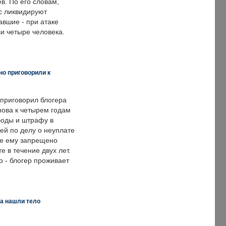
в. По его словам,
с ликвидируют
авшие - при атаке
и четыре человека.
но приговорили к
 приговорил блогера
нова к четырем годам
оды и штрафу в
ей по делу о неуплате
же ему запрещено
е в течение двух лет.
 - блогер проживает
а нашли тело