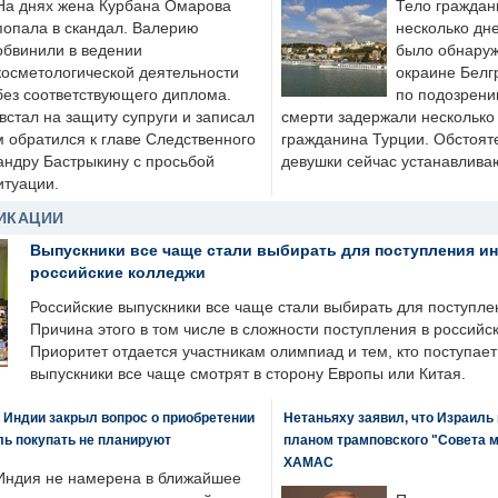
На днях жена Курбана Омарова
Тело граждан
попала в скандал. Валерию
несколько дне
обвинили в ведении
было обнаруж
косметологической деятельности
окраине Белг
без соответствующего диплома.
по подозрени
стал на защиту супруги и записал
смерти задержали несколько 
м обратился к главе Следственного
гражданина Турции. Обстоят
андру Бастрыкину с просьбой
девушки сейчас устанавлива
итуации.
ИКАЦИИ
Выпускники все чаще стали выбирать для поступления и
российские колледжи
Российские выпускники все чаще стали выбирать для поступле
Причина этого в том числе в сложности поступления в российс
Приоритет отдается участникам олимпиад и тем, кто поступает 
выпускники все чаще смотрят в сторону Европы или Китая.
 Индии закрыл вопрос о приобретении
Нетаньяху заявил, что Израиль
ль покупать не планируют
планом трамповского "Совета 
ХАМАС
Индия не намерена в ближайшее