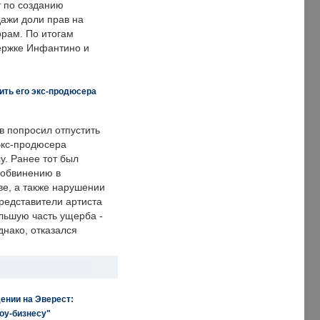
т по созданию
дажи доли прав на
рам. По итогам
держке Инфантино и
ить его экс-продюсера
в попросил отпустить
экс-продюсера
у. Ранее тот был
 обвинению в
е, а также нарушении
редставители артиста
льшую часть ущерба -
днако, отказался
ении на Эверест:
оу-бизнесу"