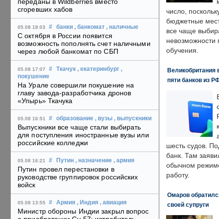
переданы в Wildberries вместо
сгоревших хабов
число, поскольк
бюджетные мест
#
банки
, банкомат
, наличные
05.08 18:03
все чаще выбир
С октября в России появится
невозможности 
возможность пополнять счет наличными
обучения.
через любой банкомат по СБП
#
Ткачук
, екатеринбург
,
05.08 17:07
Великобритания в
покушение
пяти банков из Р
На Урале совершили покушение на
главу завода-разработчика дронов
«Упырь» Ткачука
#
образование
, вузы
, выпускники
05.08 16:51
Выпускники все чаще стали выбирать
для поступления иностранные вузы или
российские колледжи
шесть судов. По
банк. Там заяви
#
Путин
, назначение
, армия
05.08 16:21
обычном режиме
Путин провел перестановки в
работу.
руководстве группировок российских
войск
Омаров обратилс
#
Армия
, Индия
, авиация
05.08 13:55
своей супруги
Министр обороны Индии закрыл вопрос