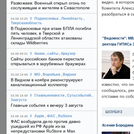
видео, в которо
Развожаев: Военный открыл огонь по
сослуживцам и жителям в Севастополе
Комитета Алекс
разобраться в с
#
Подмосковье
, Ленобласть
,
04.08 10:20
Тверскаяобласть
В Подмосковье при атаке БПЛА погибли
пять человек, в Тверской и
Ленинградской областях атакованы
"Ведомости": МВД
склады Wildberries
ректора ГИТИСа 
#
банки
, сайты
, браузер
04.08 09:31
Сайты российских банков перестали
открываться в зарубежных браузерах
#
МО
, Воробьев
, Видное
03.08 19:08
В Видном в ноябре реконструируют
известно, что о
канализационный коллектор
сообщалось, ре
#
Главныеновости
, Сутьсобытий
,
03.08 18:49
отставке по со
3августа
Главные события к вечеру 3 августа
ШОУБИЗ
#
Apple
, ФАС
, RuStore
03.08 18:46
ФАС возбудила дело против давно
Ксения Бородина
ушедшей из РФ Apple из-за
непредустановки RuStore и Max