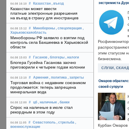
экстремиста Дуро
#
Казахстан
, въезд
04.08 16:10
Казахстан может ввести
платные электронные разрешения
на въезд в страну для иностранцев
#
Минобороны
, спецоперация
,
04.08 15:12
Харьковскаяобласть
Минобороны РФ заявило о взятии под
Росфинмонитори
контроль села Бакшеевка в Харьковской
области
распространяютс
этим статусом 
#
Гасанов
, блогеры
, налоги
04.08 15:03
бизнесмена.
Блогера Гусейна Гасанова заочно
приговорили к четырем годам колонии
СЛУХИ, СКАН
#
Армения
, политика
, запреты
04.08 13:10
Омаров обратилс
Торговая война с недавним союзником
своей супруги
продолжается: теперь запрещена
минеральная вода
#
цб
, наличные
, банки
04.08 12:00
Спрос на наличные в июле стал
рекордным в этом году
#
Севастополь
, стрельба
,
04.08 11:05
Курбан Омаров в
военнослужащие