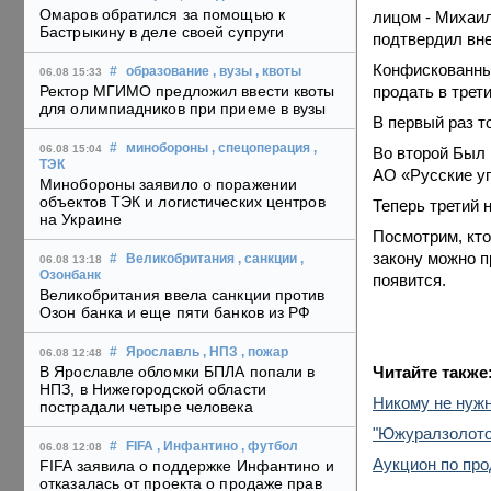
Омаров обратился за помощью к
лицом - Михаил
Бастрыкину в деле своей супруги
подтвердил вне
Конфискованны
#
образование
, вузы
, квоты
06.08 15:33
продать в трети
Ректор МГИМО предложил ввести квоты
для олимпиадников при приеме в вузы
В первый раз т
#
минобороны
, спецоперация
,
06.08 15:04
Во второй Был 
ТЭК
АО «Русские уг
Минобороны заявило о поражении
объектов ТЭК и логистических центров
Теперь третий 
на Украине
Посмотрим, кто
закону можно п
#
Великобритания
, санкции
,
06.08 13:18
Озонбанк
появится.
Великобритания ввела санкции против
Озон банка и еще пяти банков из РФ
#
Ярославль
, НПЗ
, пожар
06.08 12:48
Читайте также
В Ярославле обломки БПЛА попали в
НПЗ, в Нижегородской области
Никому не нужн
пострадали четыре человека
"Южуралзолото
#
FIFA
, Инфантино
, футбол
06.08 12:08
Аукцион по про
FIFA заявила о поддержке Инфантино и
отказалась от проекта о продаже прав