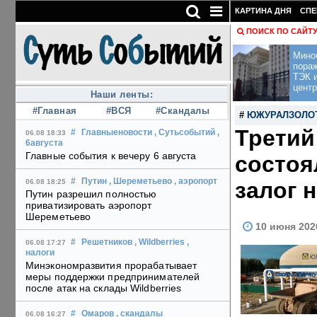
КАРТИНА ДНЯ
СПЕ
ПОИСК ПО САЙТ
Мино
пора
ТЭК и
центр
Наши ленты:
#Главная
#ВСЯ
#Скандалы
#
ЮЖУРАЛЗОЛО
Третий
#
Главныеновости
, Сутьсобытий
,
06.08 18:33
6августа
Главные события к вечеру 6 августа
состоя
#
Путин
, Шереметьево
, аэропорт
залог 
06.08 18:25
Путин разрешил полностью
приватизировать аэропорт
Шереметьево
10 июня 202
#
Решетников
, Wildberries
,
06.08 17:27
налоги
Минэкономразвития прорабатывает
меры поддержки предпринимателей
после атак на склады Wildberries
#
Омаров
, скандалы
06.08 16:27