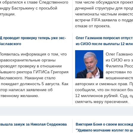
м обратился к главе Следственного
том числе обсуждался проек
андру Бастрыкину с просьбой
дочерней структуры для про
итуации.
чемпионаты частным инвесто
встречи FIFA заявила о под
отказе от проекта.
 проводит проверку теперь уже экс-
Олег Газманов попросил отпуст
Заславского
из СИЗО после выплаты 12 млн
Появилась информация о том, что
Олег Газмано
правоохранительные органы
из СИЗО его 
проводят проверку в отношении
Филиппа Росс
бывшего ректора ГИТИСа Григория
арестован по
Заславского. Накануне стало
мошенничеств
н покидает должность 5 августа. Как
авторских и смежных прав. П
ктор написал заявление об
сообщили, что он погасил бо
бственному желанию.
12 миллионов рублей. Суд, о
смягчить меру пресечения.
 вышла замуж за Николая Сердюкова
Виктория Боня о своем восхожд
"Удивило молчание коллег по ш