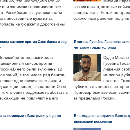
мнению, это необходимо что их
Михаил Еврае
у они занимают практически все
возник пожар, которые сейча
а. Российские выпускники стали
специалисты. Есть и пострад
ать иностранные вузы из-за
осколочные ранения получил
попасть на бюджет и дороговизны
вела санкции против Озон банка и еще
Блогера Гусейна Гасанова заоч
Ф
четырем годам колонии
Великобритания расширила
Суд в Москве
санкционный список против
Гусейна Гаса
России.В него были включены 12
лишения своб
компаний, в том числе ряд банков,
миллион рубл
а также одно физическое лицо и
налогов. Так
д санкции попал, в частности Озон
публиковать посты в интернет
ли, что банк продолжает работать в
Приговор был вынесен заочно
, санкции не повлияют на его
за пределами России.
я за помощью к Бастрыкину в деле
В чемодане на окраине Белград
пропавшей россиянки