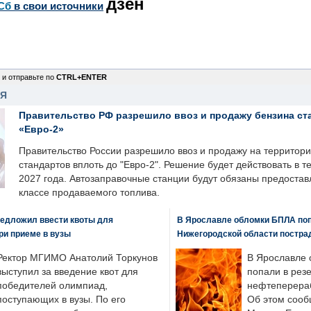
дзен
Сб
в свои источники
 и отправьте по
CTRL+ENTER
НЯ
Правительство РФ разрешило ввоз и продажу бензина ст
«Евро-2»
Правительство России разрешило ввоз и продажу на территор
стандартов вплоть до "Евро-2". Решение будет действовать в т
2027 года. Автозаправочные станции будут обязаны предоста
классе продаваемого топлива.
едложил ввести квоты для
В Ярославле обломки БПЛА поп
ри приеме в вузы
Нижегородской области постра
Ректор МГИМО Анатолий Торкунов
В Ярославле 
выступил за введение квот для
попали в рез
победителей олимпиад,
нефтеперера
поступающих в вузы. По его
Об этом сооб