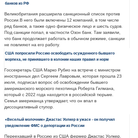
банков из РФ
Великобритания расширила санкционный список против
России.В него были включены 12 компаний, в том числе
ряд банков, а также одно физическое лицо и шесть судов.
Под санкции попал, в частности Озон банк. Там заявили,
что банк продолжает работать в обычном режиме, санкции
не повлияют на его работу.
США попросили Россию освободить осужденного бывшего
морпеха, не принявшего в колонии наших правил и норм
Госсекретарь США Марко Рубио на встрече с министром
иностранных дел Сергеем Лавровым, которая прошла 23
июля, подписал вопрос об освобождении бывшего
американского морского пехотинца Роберта Гилмана,
который с 2022 года находится в российской тюрьме.
Семья американца утверждает, что он впал в
диссоциативный ступор.
«Веселый молочник» Джастас Уолкер в ужасе - он получил
уведомление ФМС о депортации из России
Переехавший в Россию из США фермер Джастас Уолкер,