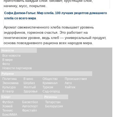
приготовить каждый слой: бисквит, хрустящий слой,
начинку, мусс, покрытие.
Софи Дюпюи-Голье: Мир хлеба. 100 лучших рецептов домашнего
хлеба со всего мира
Аромат свежеиспеченного хлеба повышает уровень
эндорфинов, гормонов счастья. Это работает на
генетическом уровне, ведь хлеб — универсальный продукт,
основа повседневного рациона всех народов мира.
Новости
Все новости
В мире
Фото
Новости партнеров
Рубрики
Политика
В кино
Общество
Происшествия
Экономика
Шоубиз
Криминал
Авто
Культура
Желтый
Туризм
Хайтек
В театр
Здоровье
Сад-огород
Спорт
Регионы
Футбол
Баскетбол
Татарстан
Хоккей
Автоспорт
Белоруссия
Теннис
Фристайл
Бокс/ММА