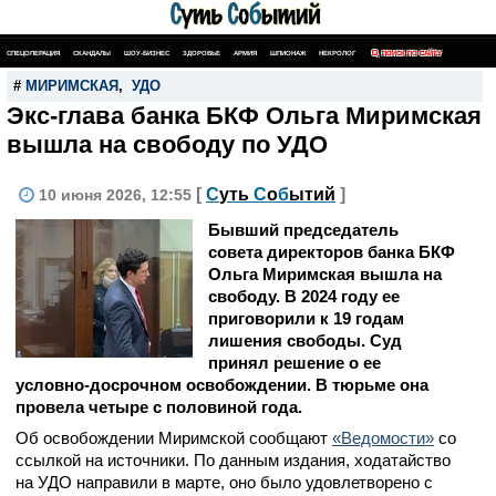
СПЕЦОПЕРАЦИЯ
СКАНДАЛЫ
ШОУ-БИЗНЕС
ЗДОРОВЬЕ
АРМИЯ
ШПИОНАЖ
НЕКРОЛОГ
ПОИСК ПО САЙТУ
#
МИРИМСКАЯ
,
УДО
Экс-глава банка БКФ Ольга Миримская
вышла на свободу по УДО
[
С
уть
С
о
б
ытий
]
10 июня 2026, 12:55
Бывший председатель
совета директоров банка БКФ
Ольга Миримская вышла на
свободу. В 2024 году ее
приговорили к 19 годам
лишения свободы. Суд
принял решение о ее
условно-досрочном освобождении. В тюрьме она
провела четыре с половиной года.
Об освобождении Миримской сообщают
«Ведомости»
со
ссылкой на источники. По данным издания, ходатайство
на УДО направили в марте, оно было удовлетворено с