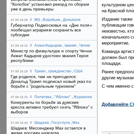
"Колобок" установил рекорд по сборам
культурном цен
уже в день премьеры
на Красной пл
Издание также 
#
МО
, Воробьев
, Деньполя
07.08 18:29
публикации гов
Губернатор Подмосковья на «Дне поля»
пообещал аграриям сохранить все
неизвестно, кт
субсидии
изначального с
мероприятие.
#
АхматКадыров
, звание
, Чечня
07.08 18:16
Министр по физкультуре и спорту Чечни
Команда артист
Ахмат Кадыров удостоен звания Героя
должен был пр
республики
площади.
Ранее предпола
#
Трамп
, гражданство
, США
07.08 16:29
Где родился, там не пригодился:
другие музыкан
Дональд Трамп подписал новый указ по
С чем именно с
борьбе с "родильным туризмом"
#
Политика
, "Яблоко"
, Журавлев
07.08 16:15
Конкуренты по борьбе за думские
Добавляйте
C
кресла активно требуют снять "Яблоко" с
выборов
#
Шадаев
, Госуслуги
, Max
07.08 15:43
Шадаев: Мессенджер Max остается в
жизни россиян навсегда