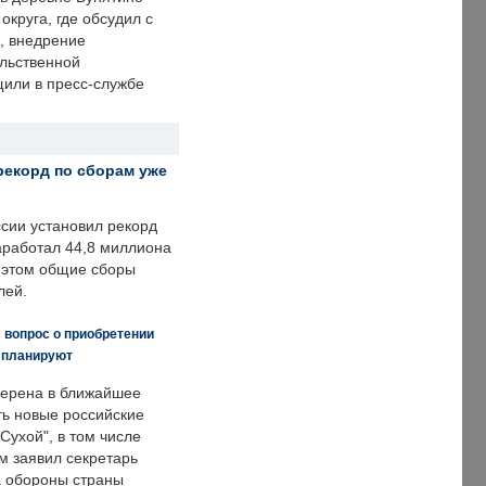
округа, где обсудил с
, внедрение
ольственной
щили в пресс-службе
рекорд по сборам уже
ссии установил рекорд
заработал 44,8 миллиона
и этом общие сборы
лей.
 вопрос о приобретении
е планируют
ерена в ближайшее
ть новые российские
Сухой", в том числе
м заявил секретарь
 обороны страны