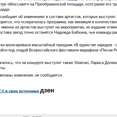
тре «Моссовет» на Преображенской площади, хотя ранее его т
ощади.
сообщает об изменениях в составе артистов, которые выступят 
орится, что «сократилась программа, как минимум в количеств
о именно из артистов выступит на мероприятии, но издание отмеча
остава звезд точно останется Надежда Бабкина, чья команда р
ки анонсировала масштабный праздник «В единстве народов - 
ойти под эгидой Всероссийского фестиваля-марафона «Песни Р
галось, что на концерте выступят также Shaman, Лариса Долин
ты.
вязаны изменения, не сообщается.
дзен
Сб
в свои источники