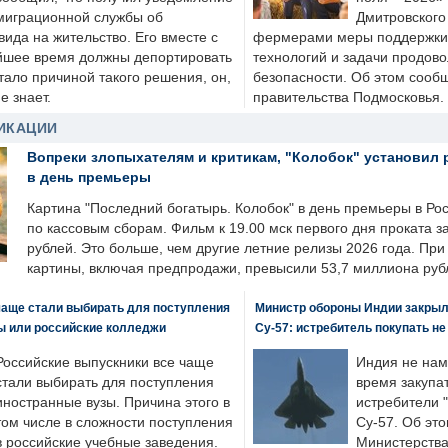
миграционной службы об
Дмитровского 
ида на жительство. Его вместе с
фермерами меры поддержки
йшее время должны депортировать
технологий и задачи продов
стало причиной такого решения, он,
безопасности. Об этом сооб
е знает.
правительства Подмосковья.
ИКАЦИИ
Вопреки злопыхателям и критикам, "Колобок" установил 
в день премьеры
Картина "Последний богатырь. Колобок" в день премьеры в Ро
по кассовым сборам. Фильм к 19.00 мск первого дня проката 
рублей. Это больше, чем другие летние релизы 2026 года. Пр
картины, включая предпродажи, превысили 53,7 миллиона руб
чаще стали выбирать для поступления
Министр обороны Индии закрыл
ы или российские колледжи
Су-57: истребитель покупать н
Российские выпускники все чаще
Индия не нам
стали выбирать для поступления
время закупа
иностранные вузы. Причина этого в
истребители "
том числе в сложности поступления
Су-57. Об это
в российские учебные заведения.
Министерства