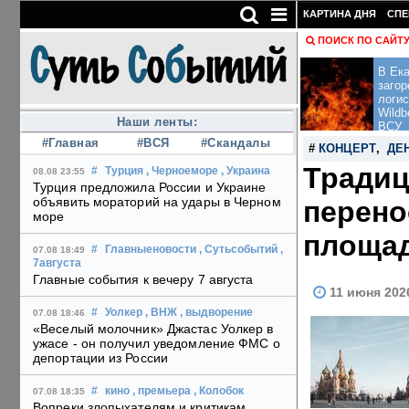
КАРТИНА ДНЯ
СПЕ
ПОИСК ПО САЙТ
В Ека
загор
логис
Wildb
Наши ленты:
ВСУ
#Главная
#ВСЯ
#Скандалы
#
КОНЦЕРТ
,
ДЕ
Традиц
#
Турция
, Черноеморе
, Украина
08.08 23:55
Турция предложила России и Украине
объявить мораторий на удары в Черном
перено
море
площа
#
Главныеновости
, Сутьсобытий
,
07.08 18:49
7августа
Главные события к вечеру 7 августа
11 июня 202
#
Уолкер
, ВНЖ
, выдворение
07.08 18:46
«Веселый молочник» Джастас Уолкер в
ужасе - он получил уведомление ФМС о
депортации из России
#
кино
, премьера
, Колобок
07.08 18:35
Вопреки злопыхателям и критикам,