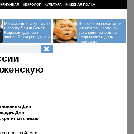
КРИМИНАЛ
НЕКРОЛОГ
КУЛЬТУРА
КНИЖНАЯ ПОЛКА
Министр по физкультуре
Вопреки злопыхателям
и спорту Чечни Ахмат
и критикам, "Колобок"
Кадыров удостоен
установил рекорд по
звания Героя республики
сборам уже в день
премьеры
ссии
аженскую
зднованию Дня
ощади. Для
ократился список
 концерт пройдет в