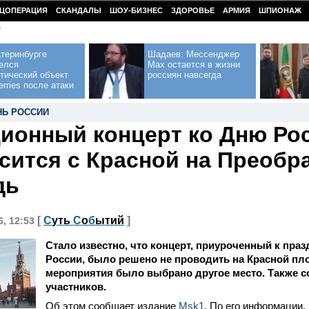
ЦОПЕРАЦИЯ
СКАНДАЛЫ
ШОУ-БИЗНЕС
ЗДОРОВЬЕ
АРМИЯ
ШПИОНАЖ
У
теринбурге
Шадаев: Мессенджер
елся
Max остается в жизни
тический объект
россиян навсегда
erries после атаки
НЬ РОССИИ
ионный концерт ко Дню Ро
сится с Красной на Преобр
дь
[
С
уть
С
о
б
ытий
]
6, 12:53
Стало известно, что концерт, приуроченный к пра
России, было решено не проводить на Красной пл
мероприятия было выбрано другое место. Также с
участников.
Об этом сообщает издание
Msk1
. По его информации,