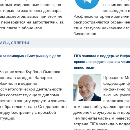
автоматизированные вызовы, на
возник вопрос
которые не заключены договоры.
мессенджер и
ам экспертов, вызов при этом не
Росфинмониторинге заявили, 
 переводится на автоответчик, за
распространяются ограничени
ся плата с абонентов.
этим статусом накладываютс
бизнесмена.
ДАЛЫ, СПЛЕТНИ
я за помощью к Бастрыкину в деле
FIFA заявила о поддержке Инфа
проекта о продаже прав на чем
инвесторам
На днях жена Курбана Омарова
попала в скандал. Валерию
Президент М
обвинили в ведении
федерации фу
косметологической деятельности
Инфантино пр
без соответствующего диплома.
высшим руков
стал на защиту супруги и записал
в марокканско
м обратился к главе Следственного
том числе обсуждался проек
андру Бастрыкину с просьбой
дочерней структуры для про
итуации.
чемпионаты частным инвесто
встречи FIFA заявила о под
отказе от проекта.