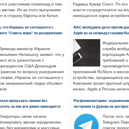
ется участникам олимпиад и тем,
Раджеш Кумар Сингх. По его
о квотам. Из-за этого выпускники
власти сосредоточатся на м
т в сторону Европы или Китая.
имеющегося парка истребит
, что Израиль не соглашался с
ФАС возбудила дело против да
кого "Совета мира" по разоружению
Apple из-за непредустановки Ru
Федеральная
Премьер-министр Израиля
служба возбу
Биньямин Нетаньяху заявил, что у
корпорации A
него есть разногласия с
требований о
президентом США Дональдом
производител
Трампом по вопросу разоружения
приложений RuStore и месс
словам, Израиль не соглашался с
устройства, продающиеся на
ром американский лидер объявил
Компании грозит крупный штр
еле.
нюанс: Apple в России ничего
али пропускать звонки без
Росфинмониторинг: ограничения
латить за них все равно приходится
экстремиста Дурова не распрос
Операторы связи начали
После того, к
блокировать звонки юридических
Telegram Пав
лиц без маркировки и массовые
список террор