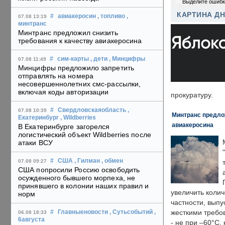
36
Выделите ошибк
КАРТИНА Д
#
авиакеросин
, топливо
,
07.08 13:19
минтранс
Минтранс предложил снизить
требования к качеству авиакеросина
#
сим-карты
, дети
, Минцифры
07.08 11:49
Минцифры предложило запретить
отправлять на номера
несовершеннолетних смс-рассылки,
включая коды авторизации
прокуратуру.
#
Свердловскаяобласть
,
07.08 10:39
Минтранс предлож
Екатеринбург
, Wildberries
авиакеросина
В Екатеринбурге загорелся
логистический объект Wildberries после
атаки ВСУ
#
США
, Гилман
, обмен
07.08 09:27
США попросили Россию освободить
осужденного бывшего морпеха, не
принявшего в колонии наших правил и
увеличить колич
норм
частности, выпу
жесткими требо
#
Главныеновости
, Сутьсобытий
,
06.08 18:33
6августа
- не при –60°C,