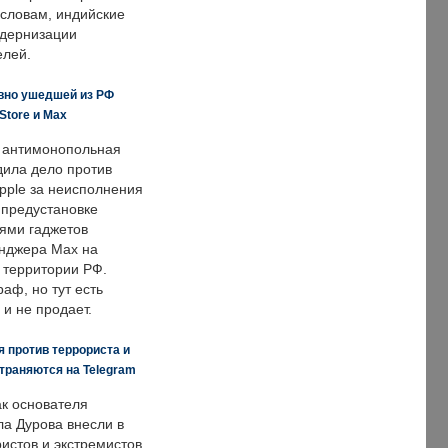
 словам, индийские
одернизации
елей.
вно ушедшей из РФ
Store и Max
 антимонопольная
дила дело против
pple за неисполнения
 предустановке
ями гаджетов
енджера Max на
 территории РФ.
аф, но тут есть
 и не продает.
 против террориста и
траняются на Telegram
ак основателя
ла Дурова внесли в
истов и экстремистов,