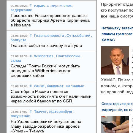
Приоритет отда
#
израиль
, кирпиченок
,
06.08 09:26
кто поступает п
задержание
Посольство России проверяет данные
все чаще смотря
об аресте историка Артема Кирпиченка
в Израиле
Нетаньяху заявил
планом трамповс
#
Главныеновости
, Сутьсобытий
,
05.08 18:39
ХАМАС
5августа
Главные события к вечеру 5 августа
#
Wildberries
, ПочтаРоссии
,
05.08 18:38
склад
Склады "Почты России" могут быть
переданы в Wildberries вместо
сгоревших хабов
ХАМАС. По его 
планом, о кото
#
банки
, банкомат
, наличные
05.08 18:03
С октября в России появится
на прошлой нед
возможность пополнять счет наличными
через любой банкомат по СБП
Операторы перест
маркировки, но п
#
Ткачук
, екатеринбург
,
05.08 17:07
покушение
На Урале совершили покушение на
главу завода-разработчика дронов
«Упырь» Ткачука