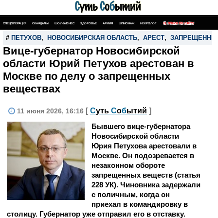
СПЕЦОПЕРАЦИЯ
СКАНДАЛЫ
ШОУ-БИЗНЕС
ЗДОРОВЬЕ
АРМИЯ
ШПИОНАЖ
НЕКРОЛОГ
ПОИСК ПО САЙТУ
#
ПЕТУХОВ
,
НОВОСИБИРСКАЯ ОБЛАСТЬ
,
АРЕСТ
,
ЗАПРЕЩЕННЫ
Вице-губернатор Новосибирской
области Юрий Петухов арестован в
Москве по делу о запрещенных
веществах
[
С
уть
С
о
б
ытий
]
11 июня 2026, 16:16
Бывшего вице-губернатора
Новосибирской области
Юрия Петухова арестовали в
Москве. Он подозревается в
незаконном обороте
запрещенных веществ (статья
228 УК). Чиновника задержали
с поличным, когда он
приехал в командировку в
столицу. Губернатор уже отправил его в отставку.