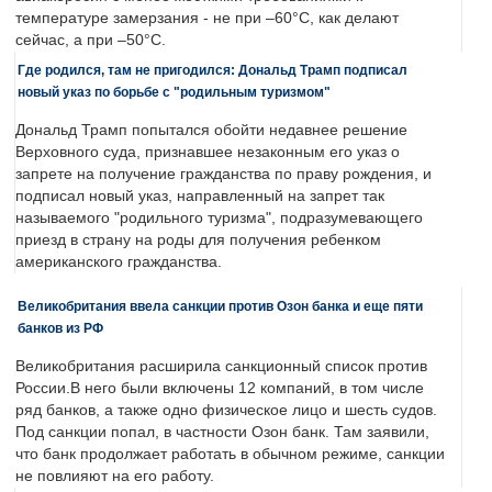
температуре замерзания - не при –60°C, как делают
сейчас, а при –50°C.
Где родился, там не пригодился: Дональд Трамп подписал
новый указ по борьбе с "родильным туризмом"
Дональд Трамп попытался обойти недавнее решение
Верховного суда, признавшее незаконным его указ о
запрете на получение гражданства по праву рождения, и
подписал новый указ, направленный на запрет так
называемого "родильного туризма", подразумевающего
приезд в страну на роды для получения ребенком
американского гражданства.
Великобритания ввела санкции против Озон банка и еще пяти
банков из РФ
Великобритания расширила санкционный список против
России.В него были включены 12 компаний, в том числе
ряд банков, а также одно физическое лицо и шесть судов.
Под санкции попал, в частности Озон банк. Там заявили,
что банк продолжает работать в обычном режиме, санкции
не повлияют на его работу.