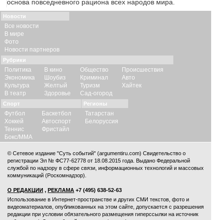
основа повседневного рациона всех народов мира.
Новости
Все новости
В мире
Фото
Новости партнеров
Рубрики
Политика
В кино
Общество
Происшествия
Экономика
Шоубиз
Криминал
Авто
Культура
Желтый
Туризм
Хайтек
В театр
Здоровье
Сад-огород
Спорт
Регионы
Футбол
Баскетбол
Татарстан
Хоккей
Автоспорт
Белоруссия
Теннис
Фристайл
Бокс/ММА
© Сетевое издание "Суть событий" (argumentiru.com) Свидетельство о
регистрации Эл № ФС77-62778 от 18.08.2015 года. Выдано Федеральной
службой по надзору в сфере связи, информационных технологий и массовых
коммуникаций (Роскомнадзор).
О РЕДАКЦИИ
,
РЕКЛАМА
+7 (495) 638-52-63
Использование в Интернет-пространстве и других СМИ текстов, фото и
видеоматериалов, опубликованных на этом сайте, допускается с
разрешения
редакции
при условии обязательного размещения гиперссылки на источник