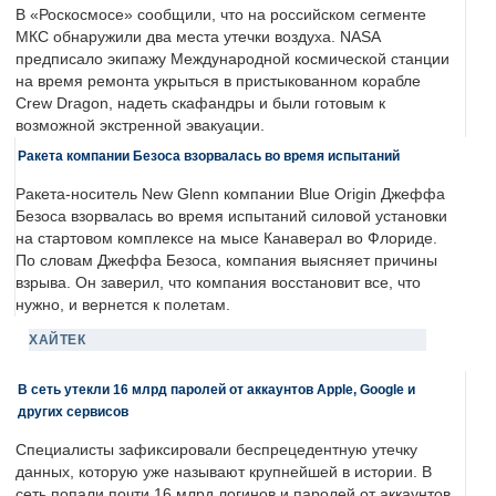
В «Роскосмосе» сообщили, что на российском сегменте
МКС обнаружили два места утечки воздуха. NASA
предписало экипажу Международной космической станции
на время ремонта укрыться в пристыкованном корабле
Crew Dragon, надеть скафандры и были готовым к
возможной экстренной эвакуации.
Ракета компании Безоса взорвалась во время испытаний
Ракета-носитель New Glenn компании Blue Origin Джеффа
Безоса взорвалась во время испытаний силовой установки
на стартовом комплексе на мысе Канаверал во Флориде.
По словам Джеффа Безоса, компания выясняет причины
взрыва. Он заверил, что компания восстановит все, что
нужно, и вернется к полетам.
ХАЙТЕК
В сеть утекли 16 млрд паролей от аккаунтов Apple, Google и
других сервисов
Специалисты зафиксировали беспрецедентную утечку
данных, которую уже называют крупнейшей в истории. В
сеть попали почти 16 млрд логинов и паролей от аккаунтов