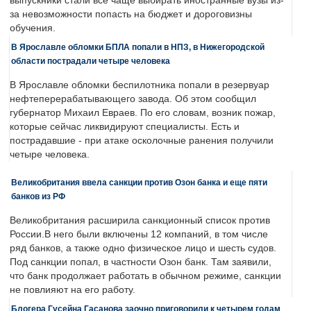
выпускники стали все чаще выбирать иностранные вузы из-
за невозможности попасть на бюджет и дороговизны
обучения.
В Ярославле обломки БПЛА попали в НПЗ, в Нижегородской
области пострадали четыре человека
В Ярославле обломки беспилотника попали в резервуар
нефтеперерабатывающего завода. Об этом сообщил
губернатор Михаил Евраев. По его словам, возник пожар,
которые сейчас ликвидируют специалисты. Есть и
пострадавшие - при атаке осколочные ранения получили
четыре человека.
Великобритания ввела санкции против Озон банка и еще пяти
банков из РФ
Великобритания расширила санкционный список против
России.В него были включены 12 компаний, в том числе
ряд банков, а также одно физическое лицо и шесть судов.
Под санкции попал, в частности Озон банк. Там заявили,
что банк продолжает работать в обычном режиме, санкции
не повлияют на его работу.
Блогера Гусейна Гасанова заочно приговорили к четырем годам