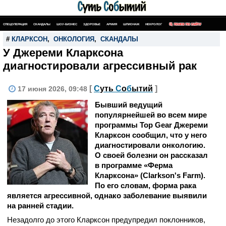
СПЕЦОПЕРАЦИЯ
СКАНДАЛЫ
ШОУ-БИЗНЕС
ЗДОРОВЬЕ
АРМИЯ
ШПИОНАЖ
НЕКРОЛОГ
ПОИСК ПО САЙТУ
#
КЛАРКСОН
,
ОНКОЛОГИЯ
,
СКАНДАЛЫ
У Джереми Кларксона
диагностировали агрессивный рак
[
С
уть
С
о
б
ытий
]
17 июня 2026, 09:48
Бывший ведущий
популярнейшей во всем мире
программы Top Gear Джереми
Кларксон сообщил, что у него
диагностировали онкологию.
О своей болезни он рассказал
в программе «Ферма
Кларксона» (Clarkson's Farm).
По его словам, форма рака
является агрессивной, однако заболевание выявили
на ранней стадии.
Незадолго до этого Кларксон предупредил поклонников,