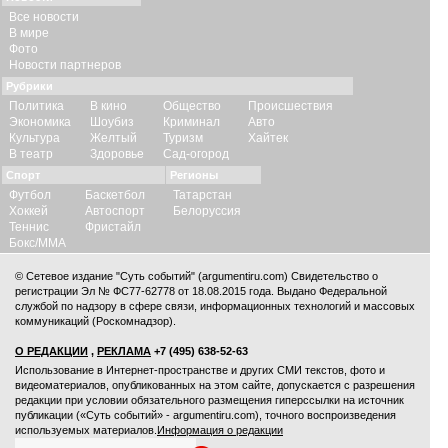
Все новости
В мире
Фото
Новости партнеров
Рубрики
Политика
В кино
Общество
Происшествия
Экономика
Шоубиз
Криминал
Авто
Культура
Желтый
Туризм
Хайтек
В театр
Здоровье
Сад-огород
Спорт
Регионы
Футбол
Баскетбол
Татарстан
Хоккей
Автоспорт
Белоруссия
Теннис
Фристайл
Бокс/ММА
© Сетевое издание "Суть событий" (argumentiru.com) Свидетельство о
регистрации Эл № ФС77-62778 от 18.08.2015 года. Выдано Федеральной
службой по надзору в сфере связи, информационных технологий и массовых
коммуникаций (Роскомнадзор).
О РЕДАКЦИИ
,
РЕКЛАМА
+7 (495) 638-52-63
Использование в Интернет-пространстве и других СМИ текстов, фото и
видеоматериалов, опубликованных на этом сайте, допускается с
разрешения
редакции
при условии обязательного размещения гиперссылки на источник
публикации («Суть событий» - argumentiru.com), точного воспроизведения
используемых материалов.
Информация о редакции