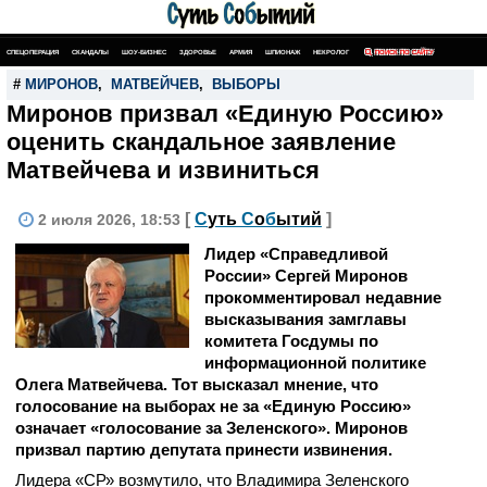
СПЕЦОПЕРАЦИЯ
СКАНДАЛЫ
ШОУ-БИЗНЕС
ЗДОРОВЬЕ
АРМИЯ
ШПИОНАЖ
НЕКРОЛОГ
ПОИСК ПО САЙТУ
#
МИРОНОВ
,
МАТВЕЙЧЕВ
,
ВЫБОРЫ
Миронов призвал «Единую Россию»
оценить скандальное заявление
Матвейчева и извиниться
[
С
уть
С
о
б
ытий
]
2 июля 2026, 18:53
Лидер «Справедливой
России» Сергей Миронов
прокомментировал недавние
высказывания замглавы
комитета Госдумы по
информационной политике
Олега Матвейчева. Тот высказал мнение, что
голосование на выборах не за «Единую Россию»
означает «голосование за Зеленского». Миронов
призвал партию депутата принести извинения.
Лидера «СР» возмутило, что Владимира Зеленского