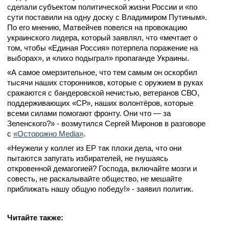
сделали субъектом политической жизни России и «по
сути поставили на одну доску с Владимиром Путиным».
По его мнению, Матвейчев повелся на провокацию
украинского лидера, который заявлял, что «мечтает о
том, чтобы «Единая Россия» потерпела поражение на
выборах», и «лихо подыграл» пропаганде Украины.
«А самое омерзительное, что тем самым он оскорбил
тысячи наших сторонников, которые с оружием в руках
сражаются с бандеровской нечистью, ветеранов СВО,
поддерживающих «СР», наших волонтёров, которые
всеми силами помогают фронту. Они что — за
Зеленского?» - возмутился Сергей Миронов в разговоре
с
«Осторожно Media»
.
«Неужели у коллег из ЕР так плохи дела, что они
пытаются запугать избирателей, не гнушаясь
откровенной демагогией? Господа, включайте мозги и
совесть, не раскалывайте общество, не мешайте
приближать нашу общую победу!» - заявил политик.
Читайте также: