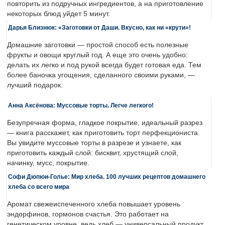
повторить из подручных ингредиентов, а на приготовление
некоторых блюд уйдет 5 минут.
Дарья Близнюк: «Заготовки от Даши. Вкусно, как ни «крути»!
Домашние заготовки — простой способ есть полезные
фрукты и овощи круглый год. А еще это очень удобно:
делать их легко и под рукой всегда будет готовая еда. Тем
более баночка угощения, сделанного своими руками, —
лучший подарок.
Анна Аксёнова: Муссовые торты. Легче легкого!
Безупречная форма, гладкое покрытие, идеальный разрез
— книга расскажет, как приготовить торт перфекциониста.
Вы увидите муссовые торты в разрезе и узнаете, как
приготовить каждый слой: бисквит, хрустящий слой,
начинку, мусс, покрытие.
Софи Дюпюи-Голье: Мир хлеба. 100 лучших рецептов домашнего
хлеба со всего мира
Аромат свежеиспеченного хлеба повышает уровень
эндорфинов, гормонов счастья. Это работает на
генетическом уровне, ведь хлеб — универсальный продукт,