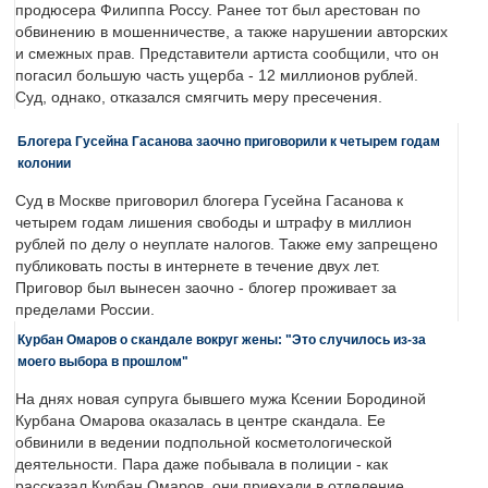
продюсера Филиппа Россу. Ранее тот был арестован по
обвинению в мошенничестве, а также нарушении авторских
и смежных прав. Представители артиста сообщили, что он
погасил большую часть ущерба - 12 миллионов рублей.
Суд, однако, отказался смягчить меру пресечения.
Блогера Гусейна Гасанова заочно приговорили к четырем годам
колонии
Суд в Москве приговорил блогера Гусейна Гасанова к
четырем годам лишения свободы и штрафу в миллион
рублей по делу о неуплате налогов. Также ему запрещено
публиковать посты в интернете в течение двух лет.
Приговор был вынесен заочно - блогер проживает за
пределами России.
Курбан Омаров о скандале вокруг жены: "Это случилось из-за
моего выбора в прошлом"
На днях новая супруга бывшего мужа Ксении Бородиной
Курбана Омарова оказалась в центре скандала. Ее
обвинили в ведении подпольной косметологической
деятельности. Пара даже побывала в полиции - как
рассказал Курбан Омаров, они приехали в отделение