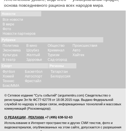
основа повседневного рациона всех народов мира.
Новости
Все новости
В мире
Фото
Новости партнеров
Рубрики
Политика
В кино
Общество
Происшествия
Экономика
Шоубиз
Криминал
Авто
Культура
Желтый
Туризм
Хайтек
В театр
Здоровье
Сад-огород
Спорт
Регионы
Футбол
Баскетбол
Татарстан
Хоккей
Автоспорт
Белоруссия
Теннис
Фристайл
Бокс/ММА
© Сетевое издание "Суть событий" (argumentiru.com) Свидетельство о
регистрации Эл № ФС77-62778 от 18.08.2015 года. Выдано Федеральной
службой по надзору в сфере связи, информационных технологий и массовых
коммуникаций (Роскомнадзор).
О РЕДАКЦИИ
,
РЕКЛАМА
+7 (495) 638-52-63
Использование в Интернет-пространстве и других СМИ текстов, фото и
видеоматериалов, опубликованных на этом сайте, допускается с
разрешения