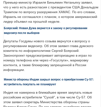
Премьер-министр Израиля Биньямин Нетаньяху заявил,
что у него есть разногласия с президентом США Дональдом
Трампом по вопросу разоружения ХАМАС. По его словам,
Израиль не соглашался с планом, о котором американский
лидер объявил на прошлой неделе.
Боярский: Новая Дума вернется к закону о регулировании
видеоигр после выборов
Депутаты Госдумы нового созыва вернутся к вопросу о
регулировании видеоигр. Об этом заявил глава думского
комитета по информполитике Сергей Боярский.
Законопроект предусматривает авторизацию в играх по
номеру телефона или через «Госуслуги», маркировку
контента, а также блокировку запрещенной в России
информации.
Министр обороны Индии закрыл вопрос о приобретении Су-57:
истребитель покупать не планируют
Индия не намерена в ближайшее время закупать новые
российские истребители "Сухой", в том числе Су-57. Об
этом заявил секретарь Министерства обороны страны
Раджеш Кумар Сингх. По его словам, индийские власти