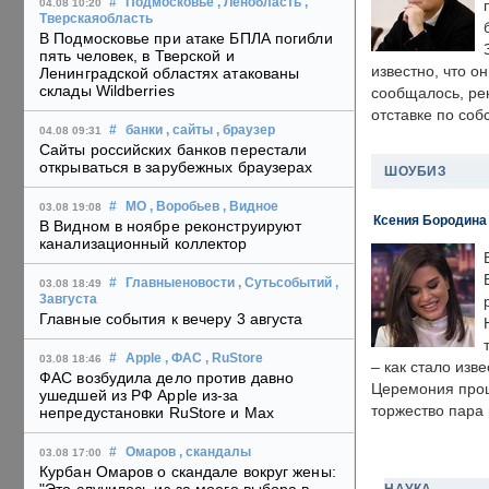
#
Подмосковье
, Ленобласть
,
04.08 10:20
Тверскаяобласть
В Подмосковье при атаке БПЛА погибли
пять человек, в Тверской и
известно, что о
Ленинградской областях атакованы
склады Wildberries
сообщалось, ре
отставке по со
#
банки
, сайты
, браузер
04.08 09:31
Сайты российских банков перестали
открываться в зарубежных браузерах
ШОУБИЗ
#
МО
, Воробьев
, Видное
03.08 19:08
Ксения Бородина
В Видном в ноябре реконструируют
канализационный коллектор
#
Главныеновости
, Сутьсобытий
,
03.08 18:49
3августа
Главные события к вечеру 3 августа
#
Apple
, ФАС
, RuStore
03.08 18:46
– как стало изв
ФАС возбудила дело против давно
Церемония прошл
ушедшей из РФ Apple из-за
торжество пара 
непредустановки RuStore и Max
#
Омаров
, скандалы
03.08 17:00
Курбан Омаров о скандале вокруг жены: