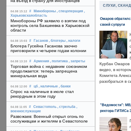
на въезд в страну для иностранцев
СЛУХИ, СКАН
#
Минобороны
, спецоперация
,
04.08 15:12
Харьковскаяобласть
Омаров обратилс
Минобороны РФ заявило о взятии под
своей супруги
контроль села Бакшеевка в Харьковской
области
#
Гасанов
, блогеры
, налоги
04.08 15:03
Блогера Гусейна Гасанова заочно
приговорили к четырем годам колонии
#
Армения
, политика
, запреты
04.08 13:10
Курбан Омаров в
Торговая война с недавним союзником
видео, в которо
продолжается: теперь запрещена
Комитета Алекс
минеральная вода
разобраться в с
#
цб
, наличные
, банки
04.08 12:00
Спрос на наличные в июле стал
рекордным в этом году
"Ведомости": МВД
#
Севастополь
, стрельба
,
04.08 11:05
ректора ГИТИСа 
военнослужащие
Развожаев: Военный открыл огонь по
сослуживцам и жителям в Севастополе