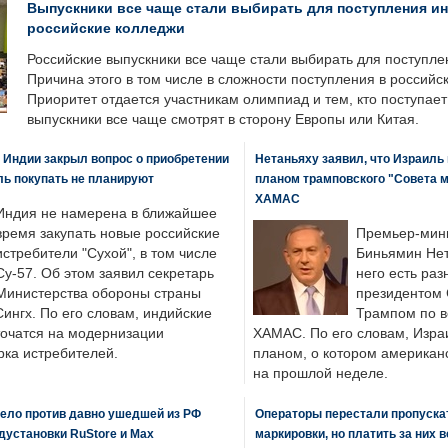
Выпускники все чаще стали выбирать для поступления и
российские колледжи
Российские выпускники все чаще стали выбирать для поступле
Причина этого в том числе в сложности поступления в российс
Приоритет отдается участникам олимпиад и тем, кто поступает 
выпускники все чаще смотрят в сторону Европы или Китая.
 Индии закрыл вопрос о приобретении
Нетаньяху заявил, что Израиль
ль покупать не планируют
планом трамповского "Совета 
ХАМАС
Индия не намерена в ближайшее
время закупать новые российские
Премьер-мин
истребители "Сухой", в том числе
Биньямин Нет
Су-57. Об этом заявил секретарь
него есть раз
Министерства обороны страны
президентом
ингх. По его словам, индийские
Трампом по в
точатся на модернизации
ХАМАС. По его словам, Изра
ка истребителей.
планом, о котором американ
на прошлой неделе.
ело против давно ушедшей из РФ
Операторы перестали пропускат
едустановки RuStore и Max
маркировки, но платить за них 