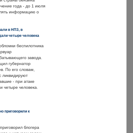
ии страны бензина
ечение года - до 1 июля
влять информацию о
али в НПЗ, в
дали четыре человека
обломки беспилотника
ервуар
батывающего завода.
щил губернатор
в. По его словам,
с ликвидируют
авшие - при атаке
и четыре человека.
но приговорили к
 приговорил блогера