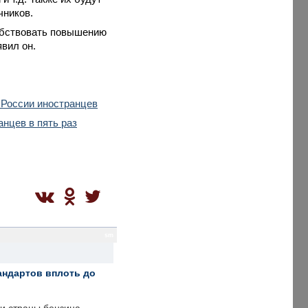
чников.
обствовать повышению
вил он.
 России иностранцев
нцев в пять раз
sm
андартов вплоть до