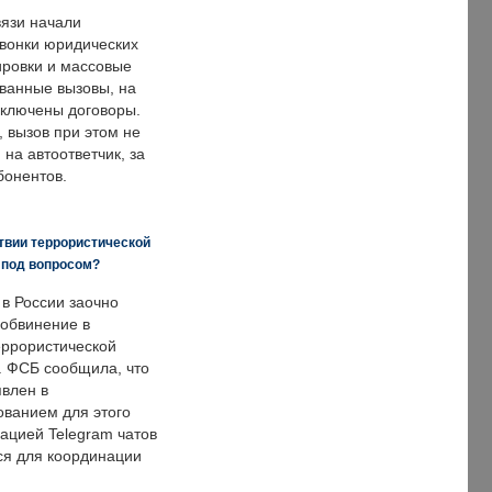
язи начали
звонки юридических
ировки и массовые
ванные вызовы, на
аключены договоры.
, вызов при этом не
на автоответчик, за
бонентов.
твии террористической
 под вопросом?
 в России заочно
обвинение в
еррористической
. ФСБ сообщила, что
явлен в
ванием для этого
ацией Telegram чатов
ся для координации