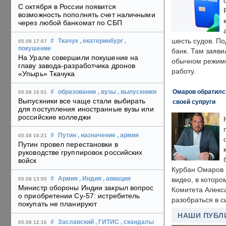
С октября в России появится
возможность пополнять счет наличными
через любой банкомат по СБП
шесть судов. По
#
Ткачук
, екатеринбург
,
05.08 17:07
покушение
банк. Там заяви
На Урале совершили покушение на
обычном режиме
главу завода-разработчика дронов
работу.
«Упырь» Ткачука
Омаров обратилс
#
образование
, вузы
, выпускники
05.08 16:51
Выпускники все чаще стали выбирать
своей супруги
для поступления иностранные вузы или
российские колледжи
#
Путин
, назначение
, армия
05.08 16:21
Путин провел перестановки в
руководстве группировок российских
войск
Курбан Омаров в
#
Армия
, Индия
, авиация
видео, в которо
05.08 13:55
Министр обороны Индии закрыл вопрос
Комитета Алекс
о приобретении Су-57: истребитель
разобраться в с
покупать не планируют
НАШИ ПУБЛ
#
Заславский
, ГИТИС
, скандалы
05.08 12:16