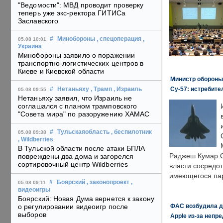
"Ведомости": МВД проводит проверку
теперь уже экс-ректора ГИТИСа
Заславского
#
Минобороны
, спецоперация
,
05.08 10:01
Украина
Минобороны заявило о поражении
транспортно-логистических центров в
Киеве и Киевской области
Министр обороны
Су-57: истребите
#
Нетаньяху
, Трамп
, Израиль
05.08 09:55
Нетаньяху заявил, что Израиль не
соглашался с планом трамповского
"Совета мира" по разоружению ХАМАС
#
Тульскаяобласть
, беспилотник
05.08 09:38
, Wildberries
В Тульской области после атаки БПЛА
Раджеш Кумар С
повреждены два дома и загорелся
сортировочный центр Wildberries
власти сосредо
имеющегося пар
#
Боярский
, законопроект
,
05.08 09:11
видеоигры
Боярский: Новая Дума вернется к закону
ФАС возбудила д
о регулировании видеоигр после
выборов
Apple из-за непр