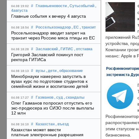
#
Главныеновости
, Сутьсобытий
,
04.08 19:02
4августа
Главные события к вечеру 4 августа
#
Россельхознадзор
, ЕС
, транзит
04.08 18:54
Россельхознадзор вводит запрет на
приложений RuS
транзит через Россию мяса птицы из ЕС
устройства, пр
#
Заславский
, ГИТИС
, отставка
Компании грозит
04.08 18:28
Григорий Заславский покинул пост
нюанс: Apple в 
ректора ГИТИСа
Росфинмониторинг
#
вузы
, дети
, образование
04.08 18:13
экстремиста Дуро
Минобрнауки намерено запустить в
вузах курс по подготовке студентов к
семейной жизни и воспитанию детей
#
Газманов
, суд
, скандалы
04.08 17:27
Олег Газманов попросил отпустить его
экс-продюсера из СИЗО после выплаты
12 млн
Росфинмонитори
распространяютс
#
Казахстан
, въезд
04.08 16:10
этим статусом 
Казахстан может ввести
платные электронные разрешения
бизнесмена.