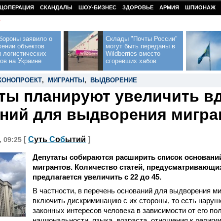
ЦОПЕРАЦИЯ
СКАНДАЛЫ
ШОУ-БИЗНЕС
ЗДОРОВЬЕ
АРМИЯ
ШПИОНАЖ
У
бороны заявило о
Склады "Почты России"
жении объектов
могут быть переданы в
 логистических
Wildberries вместо
ов на Украине
сгоревших хабов
КОНОПРОЕКТ
,
МИГРАНТЫ
,
ВЫДВОРЕНИЕ
ты планируют увеличить в
ний для выдворения мигра
[
С
уть
С
о
б
ытий
]
, 09:25
Депутаты собираются расширить список основан
мигрантов. Количество статей, предусматривающих
предлагается увеличить с 22 до 45.
В частности, в перечень оснований для выдворения ми
включить дискриминацию с их стороны, то есть наруш
законных интересов человека в зависимости от его пол
национальности, языка, возраста, отношения к религии 