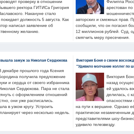
проводят проверку в отношении
Филиппа Росс
бывшего ректора ГИТИСа Григория
арестован по
Заславского. Накануне стало
мошенничеств
н покидает должность 5 августа. Как
авторских и смежных прав. П
ктор написал заявление об
сообщили, что он погасил бо
бственному желанию.
12 миллионов рублей. Суд, о
смягчить меру пресечения.
 вышла замуж за Николая Сердюкова
Виктория Боня о своем восхожд
"Удивило молчание коллег по ш
В декабре прошлого года Ксения
Бородина получила предложение
Виктория Бон
руки и сердца от своего избранника
назад осущес
Николая Сердюкова. Пара не стала
ей удалось вз
тянуть с оформлением отношений
делилась, с к
естно, они уже расписались.
опасностями 
а в узком кругу. Устроить
на пути к вершине. Однако е
планирует через несколько недель.
практически незамеченным 
представителями шоу-бизнес
удивило телезвезду.