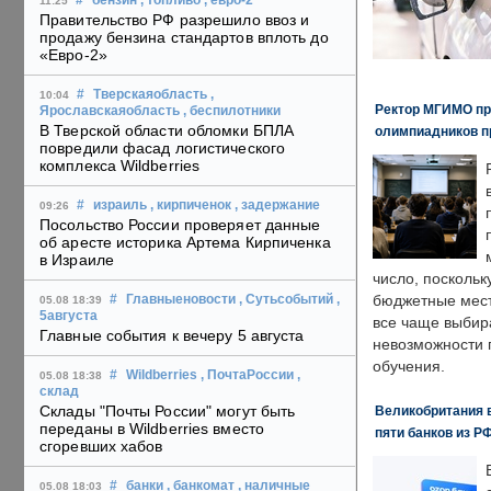
#
бензин
, топливо
, евро-2
11:25
Правительство РФ разрешило ввоз и
продажу бензина стандартов вплоть до
«Евро-2»
#
Тверскаяобласть
,
10:04
Ректор МГИМО пр
Ярославскаяобласть
, беспилотники
В Тверской области обломки БПЛА
олимпиадников п
повредили фасад логистического
комплекса Wildberries
#
израиль
, кирпиченок
, задержание
09:26
Посольство России проверяет данные
об аресте историка Артема Кирпиченка
в Израиле
число, поскольк
бюджетные мест
#
Главныеновости
, Сутьсобытий
,
05.08 18:39
5августа
все чаще выбир
Главные события к вечеру 5 августа
невозможности 
обучения.
#
Wildberries
, ПочтаРоссии
,
05.08 18:38
склад
Склады "Почты России" могут быть
Великобритания в
переданы в Wildberries вместо
пяти банков из Р
сгоревших хабов
#
банки
, банкомат
, наличные
05.08 18:03