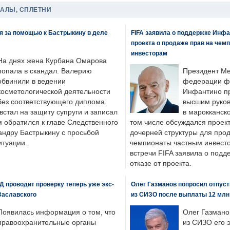
ДАЛЫ, СПЛЕТНИ
я за помощью к Бастрыкину в деле
FIFA заявила о поддержке Инфа
проекта о продаже прав на чем
инвесторам
На днях жена Курбана Омарова
попала в скандал. Валерию
Президент М
обвинили в ведении
федерации фу
косметологической деятельности
Инфантино пр
без соответствующего диплома.
высшим руков
стал на защиту супруги и записал
в марокканско
м обратился к главе Следственного
том числе обсуждался проек
андру Бастрыкину с просьбой
дочерней структуры для про
итуации.
чемпионаты частным инвесто
встречи FIFA заявила о под
отказе от проекта.
 проводит проверку теперь уже экс-
Олег Газманов попросил отпуст
Заславского
из СИЗО после выплаты 12 млн
Появилась информация о том, что
Олег Газмано
правоохранительные органы
из СИЗО его 