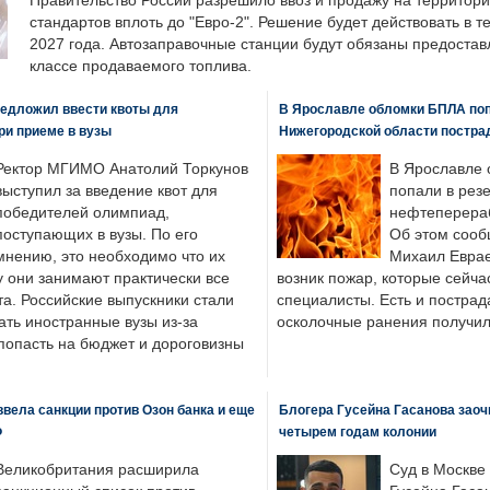
Правительство России разрешило ввоз и продажу на территор
стандартов вплоть до "Евро-2". Решение будет действовать в т
2027 года. Автозаправочные станции будут обязаны предоста
классе продаваемого топлива.
едложил ввести квоты для
В Ярославле обломки БПЛА поп
ри приеме в вузы
Нижегородской области постра
Ректор МГИМО Анатолий Торкунов
В Ярославле 
выступил за введение квот для
попали в рез
победителей олимпиад,
нефтеперера
поступающих в вузы. По его
Об этом сооб
мнению, это необходимо что их
Михаил Еврае
у они занимают практически все
возник пожар, которые сейча
а. Российские выпускники стали
специалисты. Есть и пострад
ать иностранные вузы из-за
осколочные ранения получил
попасть на бюджет и дороговизны
вела санкции против Озон банка и еще
Блогера Гусейна Гасанова заоч
Ф
четырем годам колонии
Великобритания расширила
Суд в Москве