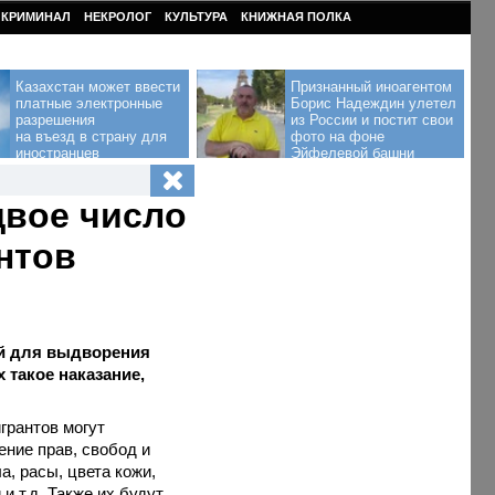
КРИМИНАЛ
НЕКРОЛОГ
КУЛЬТУРА
КНИЖНАЯ ПОЛКА
Казахстан может ввести
Признанный иноагентом
платные электронные
Борис Надеждин улетел
разрешения
из России и постит свои
на въезд в страну для
фото на фоне
иностранцев
Эйфелевой башни
двое число
нтов
ий для выдворения
 такое наказание,
грантов могут
ение прав, свобод и
а, расы, цвета кожи,
и т.д. Также их будут