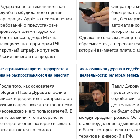
Федеральная антимонопольная
Операторы св
служба возбудила дело против
блокировать 
корпорации Apple за неисполнения
лиц без марк
требований о предустановке
автоматизиро
производителями гаджетов
которые не з
tore и мессенджера Max на
Однако, по словам экспертов
одающиеся на территории РФ.
сбрасывается, а переводится 
 крупный штраф, но тут есть
который взимается плата с а
России ничего и не продает.
: ограничения против террориста и
ФСБ обвинила Дурова в содейс
ва не распространяются на Telegram
деятельности: Телеграм теперь
После того, как основателя
Павлу Дурову
Telegram Павла Дурова внесли в
предъявлено 
список террористов и экстремистов,
содействии т
возник вопрос, как это затронет сам
деятельности
мессенджер и его пользователей. В
он будет объ
нге заявили, что на сервис не
международный розыск. Осно
я ограничения, которые в связи с
стало неудаление администр
накладываются на самого
и ботов, которые используют
терактов и диверсий в РФ.