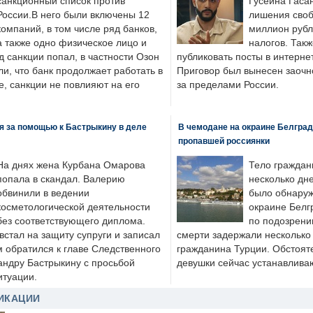
санкционный список против
Гусейна Гаса
России.В него были включены 12
лишения своб
компаний, в том числе ряд банков,
миллион рубл
а также одно физическое лицо и
налогов. Так
д санкции попал, в частности Озон
публиковать посты в интернет
ли, что банк продолжает работать в
Приговор был вынесен заочно
, санкции не повлияют на его
за пределами России.
я за помощью к Бастрыкину в деле
В чемодане на окраине Белград
пропавшей россиянки
На днях жена Курбана Омарова
Тело граждан
попала в скандал. Валерию
несколько дне
обвинили в ведении
было обнаруж
косметологической деятельности
окраине Белг
без соответствующего диплома.
по подозрени
стал на защиту супруги и записал
смерти задержали несколько 
м обратился к главе Следственного
гражданина Турции. Обстоят
андру Бастрыкину с просьбой
девушки сейчас устанавлива
итуации.
ИКАЦИИ