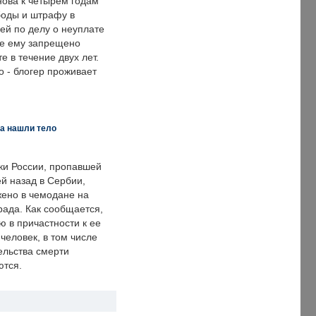
нова к четырем годам
оды и штрафу в
ей по делу о неуплате
же ему запрещено
е в течение двух лет.
 - блогер проживает
а нашли тело
ки России, пропавшей
й назад в Сербии,
ено в чемодане на
рада. Как сообщается,
ю в причастности к ее
человек, в том числе
ельства смерти
ются.