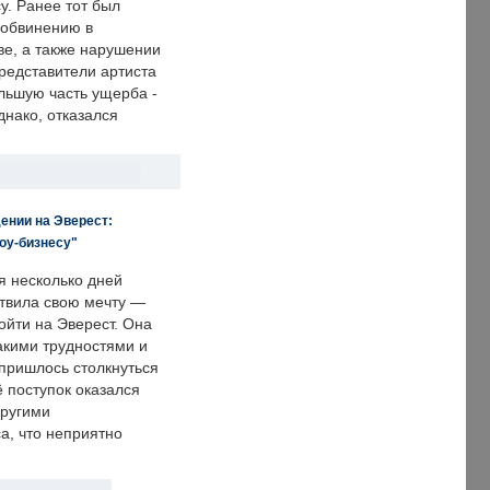
у. Ранее тот был
 обвинению в
е, а также нарушении
редставители артиста
льшую часть ущерба -
днако, отказался
ении на Эверест:
оу-бизнесу"
я несколько дней
твила свою мечту —
ойти на Эверест. Она
акими трудностями и
пришлось столкнуться
ё поступок оказался
другими
а, что неприятно