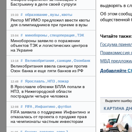
Бастрыкину в деле своей супруги
выдворять в сл
Об этом сообщ
#
образование
, вузы
, квоты
15:33
общественной б
Ректор МГИМО предложил ввести квоты
для олимпиадников при приеме в вузы
Читайте также
#
минобороны
, спецоперация
, ТЭК
15:04
Минобороны заявило о поражении
Госдума принял
объектов ТЭК и логистических центров
на Украине
Правкомиссия 
МВД предложил
#
Великобритания
, санкции
, Озонбанк
13:18
Великобритания ввела санкции против
Добавляйте
C
Озон банка и еще пяти банков из РФ
#
Ярославль
, НПЗ
, пожар
12:48
В Ярославле обломки БПЛА попали в
НПЗ, в Нижегородской области
пострадали четыре человека
0
Выделите ошибку
#
FIFA
, Инфантино
, футбол
12:08
КАРТИНА Д
FIFA заявила о поддержке Инфантино и
отказалась от проекта о продаже прав
на чемпионаты частным инвесторам