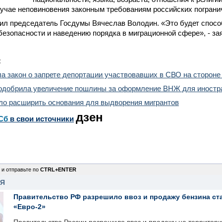
учае неповиновения законным требованиям российских пограни
ил председатель Госдумы Вячеслав Володин. «Это будет спос
езопасности и наведению порядка в миграционной сфере», - зая
:
а закон о запрете депортации участвовавших в СВО на стороне
одобрила увеличение пошлины за оформление ВНЖ для иностра
о расширить основания для выдворения мигрантов
дзен
Сб
в свои источники
 и отправьте по
CTRL+ENTER
НЯ
Правительство РФ разрешило ввоз и продажу бензина ст
«Евро-2»