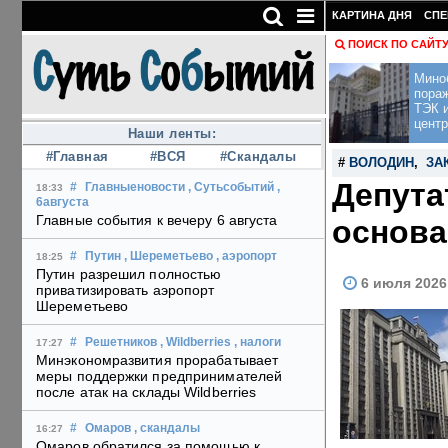
КАРТИНА ДНЯ
СПЕ
ПОИСК ПО САЙТ
Мино
пора
ТЭК и
центр
Наши ленты:
#Главная
#ВСЯ
#Скандалы
#
ВОЛОДИН
,
ЗА
Депута
#
Главныеновости
, Сутьсобытий
,
18:33
6августа
Главные события к вечеру 6 августа
основа
#
Путин
, Шереметьево
, аэропорт
18:25
Путин разрешил полностью
6 июля 2026
приватизировать аэропорт
Шереметьево
#
Решетников
, Wildberries
, налоги
17:27
Минэкономразвития прорабатывает
меры поддержки предпринимателей
после атак на склады Wildberries
#
Омаров
, скандалы
16:27
Омаров обратился за помощью к