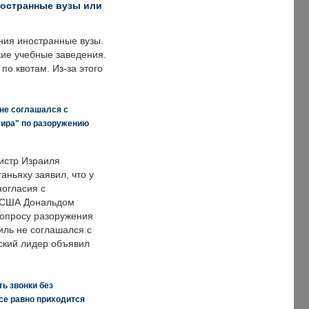
ностранные вузы или
ния иностранные вузы.
кие учебные заведения.
по квотам. Из-за этого
 не соглашался с
мира" по разоружению
истр Израиля
аньяху заявил, что у
ногласия с
 США Дональдом
опросу разоружения
иль не соглашался с
ский лидер объявил
ь звонки без
все равно приходится