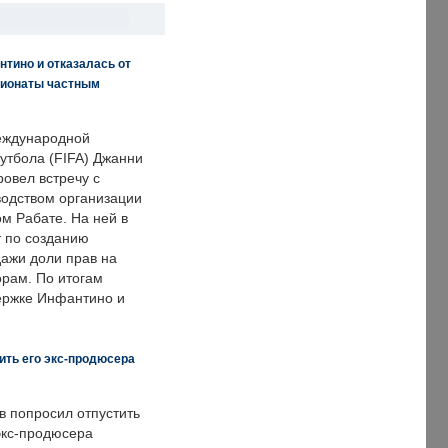
нтино и отказалась от
пионаты частным
еждународной
тбола (FIFA) Джанни
овел встречу с
одством организации
м Рабате. На ней в
т по созданию
дажи доли прав на
рам. По итогам
держке Инфантино и
ить его экс-продюсера
в попросил отпустить
экс-продюсера