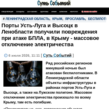
СПЕЦОПЕРАЦИЯ
СКАНДАЛЫ
ШОУ-БИЗНЕС
ЗДОРОВЬЕ
АРМИЯ
ШПИОНАЖ
НЕКРОЛОГ
ПОИСК ПО САЙТУ
#
ЛЕНИНГРАДСКАЯ ОБЛАСТЬ
,
КРЫМ
,
ЯРОСЛАВЛЬ
,
БЕСПИЛОТН
Порты Усть-Луга и Высоцк в
Ленобласти получили повреждения
при атаке БПЛА, в Крыму - массовое
отключение электричества
[
С
уть
С
о
б
ытий
]
6 июля 2026, 11:11
Ряд российских регионов
минувшей ночью был
атакован беспилотниками. В
Ленинградской области
объекты инфраструктуры в
районах портов Усть-Луга и
Высоцк, а также на Лужском полигоне. Массовое
отключение электричества произошло по всему
Крыму, там есть погибшие.
«Предварительно, есть повреждения объектов