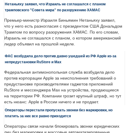
Нетаньяху заявил, что Израиль не соглашался с планом
трамповского "Совета мира" по разоружению ХАМАС
Премьер-министр Израиля Биньямин Нетаньяху заявил,
что у него есть разногласия с президентом США Дональдом
Трампом по вопросу разоружения ХАМАС. По его словам,
Израиль не соглашался с планом, о котором американский
лидер объявил на прошлой неделе.
ФАС возбудила дело против давно ушедшей из РФ Apple из-за
непредустановки RuStore и Max
Федеральная антимонопольная служба возбудила дело
против корпорации Apple за неисполнения требований о
предустановке производителями гаджетов приложений
RuStore и мессенджера Max на устройства, продающиеся
на территории РФ. Компании грозит крупный штраф, но тут
есть нюанс: Apple в России ничего и не продает.
Операторы перестали пропускать звонки без маркировки, но
платить за них все равно приходится
Операторы связи начали блокировать звонки юридических
лиц без маркировки и массовые автоматизированные