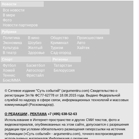
Новости
Все новости
В мире
Фото
Новости партнеров
Рубрики
Политика
В кино
Общество
Происшествия
Экономика
Шоубиз
Криминал
Авто
Культура
Желтый
Туризм
Хайтек
В театр
Здоровье
Сад-огород
Спорт
Регионы
Футбол
Баскетбол
Татарстан
Хоккей
Автоспорт
Белоруссия
Теннис
Фристайл
Бокс/ММА
© Сетевое издание "Суть событий" (argumentiru.com) Свидетельство о
регистрации Эл № ФС77-62778 от 18.08.2015 года. Выдано Федеральной
службой по надзору в сфере связи, информационных технологий и массовых
коммуникаций (Роскомнадзор).
О РЕДАКЦИИ
,
РЕКЛАМА
+7 (495) 638-52-63
Использование в Интернет-пространстве и других СМИ текстов, фото и
видеоматериалов, опубликованных на этом сайте, допускается с
разрешения
редакции
при условии обязательного размещения гиперссылки на источник
публикации («Суть событий» - argumentiru.com), точного воспроизведения
используемых материалов.
Информация о редакции