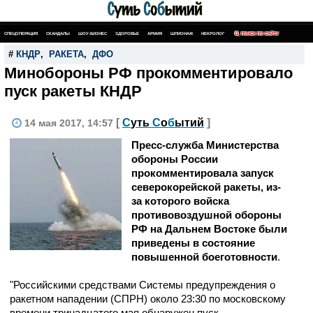
СПЕЦОПЕРАЦИЯ
СКАНДАЛЫ
ШОУ-БИЗНЕС
ЗДОРОВЬЕ
АРМИЯ
ШПИОНАЖ
НЕКРОЛОГ
ПОИСК ПО САЙТУ
#
КНДР
,
РАКЕТА
,
ДФО
Минобороны РФ прокомментировало
пуск ракеты КНДР
[
С
уть
С
о
б
ытий
]
14 мая 2017, 14:57
Пресс-служба Министерства
обороны России
прокомментировала запуск
северокорейской ракеты, из-
за которого войска
противовоздушной обороны
РФ на Дальнем Востоке были
приведены в состояние
повышенной боеготовности
.
"Российскими средствами Системы предупреждения о
ракетном нападении (СПРН) около 23:30 по московскому
времени тринадцатого мая обнаружен пуск