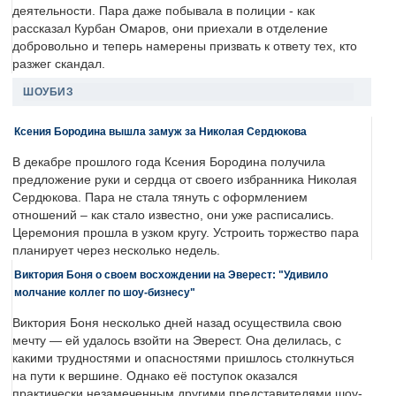
деятельности. Пара даже побывала в полиции - как
рассказал Курбан Омаров, они приехали в отделение
добровольно и теперь намерены призвать к ответу тех, кто
разжег скандал.
ШОУБИЗ
Ксения Бородина вышла замуж за Николая Сердюкова
В декабре прошлого года Ксения Бородина получила
предложение руки и сердца от своего избранника Николая
Сердюкова. Пара не стала тянуть с оформлением
отношений – как стало известно, они уже расписались.
Церемония прошла в узком кругу. Устроить торжество пара
планирует через несколько недель.
Виктория Боня о своем восхождении на Эверест: "Удивило
молчание коллег по шоу-бизнесу"
Виктория Боня несколько дней назад осуществила свою
мечту — ей удалось взойти на Эверест. Она делилась, с
какими трудностями и опасностями пришлось столкнуться
на пути к вершине. Однако её поступок оказался
практически незамеченным другими представителями шоу-