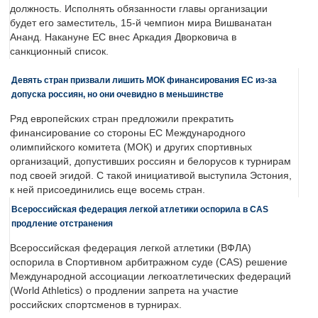
должность. Исполнять обязанности главы организации
будет его заместитель, 15-й чемпион мира Вишванатан
Ананд. Накануне ЕС внес Аркадия Дворковича в
санкционный список.
Девять стран призвали лишить МОК финансирования ЕС из-за
допуска россиян, но они очевидно в меньшинстве
Ряд европейских стран предложили прекратить
финансирование со стороны ЕС Международного
олимпийского комитета (МОК) и других спортивных
организаций, допустивших россиян и белорусов к турнирам
под своей эгидой. С такой инициативой выступила Эстония,
к ней присоединились еще восемь стран.
Всероссийская федерация легкой атлетики оспорила в CAS
продление отстранения
Всероссийская федерация легкой атлетики (ВФЛА)
оспорила в Спортивном арбитражном суде (CAS) решение
Международной ассоциации легкоатлетических федераций
(World Athletics) о продлении запрета на участие
российских спортсменов в турнирах.