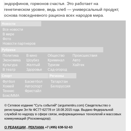
эндорфинов, гормонов счастья. Это работает на
генетическом уровне, ведь хлеб — универсальный продукт,
основа повседневного рациона всех народов мира.
Новости
Все новости
В мире
Фото
Новости партнеров
Рубрики
Политика
В кино
Общество
Происшествия
Экономика
Шоубиз
Криминал
Авто
Культура
Желтый
Туризм
Хайтек
В театр
Здоровье
Сад-огород
Спорт
Регионы
Футбол
Баскетбол
Татарстан
Хоккей
Автоспорт
Белоруссия
Теннис
Фристайл
Бокс/ММА
© Сетевое издание "Суть событий" (argumentiru.com) Свидетельство о
регистрации Эл № ФС77-62778 от 18.08.2015 года. Выдано Федеральной
службой по надзору в сфере связи, информационных технологий и массовых
коммуникаций (Роскомнадзор).
О РЕДАКЦИИ
,
РЕКЛАМА
+7 (495) 638-52-63