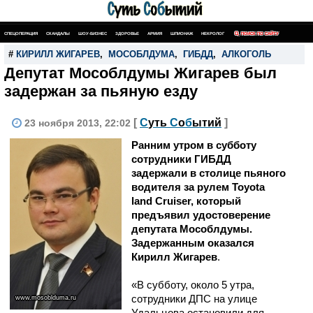
СПЕЦОПЕРАЦИЯ
СКАНДАЛЫ
ШОУ-БИЗНЕС
ЗДОРОВЬЕ
АРМИЯ
ШПИОНАЖ
НЕКРОЛОГ
ПОИСК ПО САЙТУ
#
КИРИЛЛ ЖИГАРЕВ
,
МОСОБЛДУМА
,
ГИБДД
,
АЛКОГОЛЬ
Депутат Мособлдумы Жигарев был
задержан за пьяную езду
[
С
уть
С
о
б
ытий
]
23 ноября 2013, 22:02
Ранним утром в субботу
сотрудники ГИБДД
задержали в столице пьяного
водителя за рулем Toyota
land Cruiser, который
предъявил удостоверение
депутата Мособлдумы.
Задержанным оказался
Кирилл Жигарев
.
«В субботу, около 5 утра,
сотрудники ДПС на улице
www.mosoblduma.ru
Удальцова остановили для