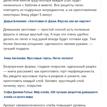
дебютной книгой фуд-блогера каждое утро будет
начинаться с бабочек в животе. Все рецепты легко
повторить из подручных ингредиентов, а на приготовление
некоторых блюд уйдет 5 минут.
Дарья Близнюк: «Заготовки от Даши. Вкусно, как ни «крути»!
Домашние заготовки — простой способ есть полезные
фрукты и овощи круглый год. А еще это очень удобно:
делать их легко и под рукой всегда будет готовая еда. Тем
более баночка угощения, сделанного своими руками, —
лучший подарок.
Анна Аксёнова: Муссовые торты. Легче легкого!
Безупречная форма, гладкое покрытие, идеальный разрез
— книга расскажет, как приготовить торт перфекциониста.
Вы увидите муссовые торты в разрезе и узнаете, как
приготовить каждый слой: бисквит, хрустящий слой,
начинку, мусс, покрытие.
Софи Дюпюи-Голье: Мир хлеба. 100 лучших рецептов домашнего
хлеба со всего мира
Аромат свежеиспеченного хлеба повышает уровень