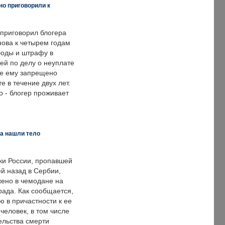
но приговорили к
 приговорил блогера
нова к четырем годам
оды и штрафу в
ей по делу о неуплате
же ему запрещено
е в течение двух лет.
 - блогер проживает
а нашли тело
ки России, пропавшей
й назад в Сербии,
ено в чемодане на
рада. Как сообщается,
ю в причастности к ее
человек, в том числе
ельства смерти