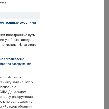
ются.
ностранные вузы или
ния иностранные вузы.
кие учебные заведения.
по квотам. Из-за этого
 не соглашался с
мира" по разоружению
истр Израиля
аньяху заявил, что у
ногласия с
 США Дональдом
опросу разоружения
иль не соглашался с
ский лидер объявил