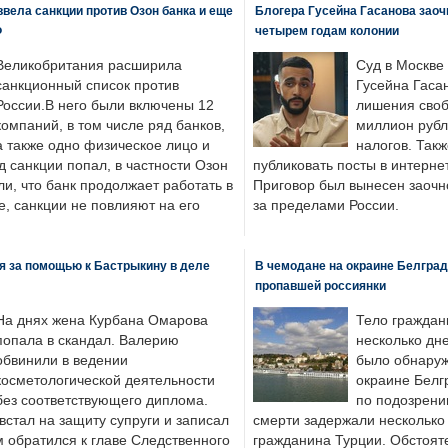
вела санкции против Озон банка и еще
Блогера Гусейна Гасанова заоч
Ф
четырем годам колонии
Великобритания расширила
Суд в Москве
санкционный список против
Гусейна Гаса
России.В него были включены 12
лишения своб
компаний, в том числе ряд банков,
миллион рубл
а также одно физическое лицо и
налогов. Так
д санкции попал, в частности Озон
публиковать посты в интернет
ли, что банк продолжает работать в
Приговор был вынесен заочно
, санкции не повлияют на его
за пределами России.
я за помощью к Бастрыкину в деле
В чемодане на окраине Белград
пропавшей россиянки
На днях жена Курбана Омарова
Тело граждан
попала в скандал. Валерию
несколько дне
обвинили в ведении
было обнаруж
косметологической деятельности
окраине Белг
без соответствующего диплома.
по подозрени
стал на защиту супруги и записал
смерти задержали несколько 
м обратился к главе Следственного
гражданина Турции. Обстоят