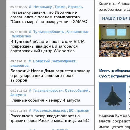
Комитета Алекс
#
Нетаньяху
, Трамп
, Израиль
05.08 09:55
разобраться в с
Нетаньяху заявил, что Израиль не
соглашался с планом трамповского
НАШИ ПУБЛ
"Совета мира" по разоружению ХАМАС
#
Тульскаяобласть
, беспилотник
05.08 09:38
, Wildberries
В Тульской области после атаки БПЛА
повреждены два дома и загорелся
сортировочный центр Wildberries
#
Боярский
, законопроект
,
05.08 09:11
видеоигры
Министр обороны
Боярский: Новая Дума вернется к закону
о регулировании видеоигр после
Су-57: истребите
выборов
#
Главныеновости
, Сутьсобытий
,
04.08 19:02
4августа
Главные события к вечеру 4 августа
#
Россельхознадзор
, ЕС
, транзит
04.08 18:54
Раджеш Кумар С
Россельхознадзор вводит запрет на
транзит через Россию мяса птицы из ЕС
власти сосредо
имеющегося пар