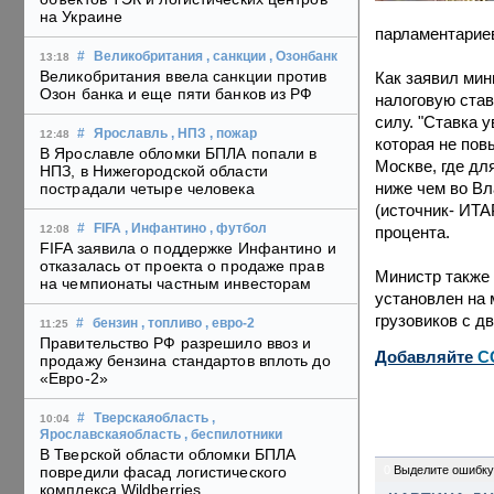
на Украине
парламентариев
#
Великобритания
, санкции
, Озонбанк
13:18
Великобритания ввела санкции против
Как заявил мин
Озон банка и еще пяти банков из РФ
налоговую став
силу. "Ставка 
#
Ярославль
, НПЗ
, пожар
12:48
которая не пов
В Ярославле обломки БПЛА попали в
Москве, где дл
НПЗ, в Нижегородской области
ниже чем во Вл
пострадали четыре человека
(источник- ИТА
#
FIFA
, Инфантино
, футбол
процента.
12:08
FIFA заявила о поддержке Инфантино и
отказалась от проекта о продаже прав
Министр также 
на чемпионаты частным инвесторам
установлен на 
грузовиков с дв
#
бензин
, топливо
, евро-2
11:25
Правительство РФ разрешило ввоз и
Добавляйте
C
продажу бензина стандартов вплоть до
«Евро-2»
#
Тверскаяобласть
,
10:04
Ярославскаяобласть
, беспилотники
В Тверской области обломки БПЛА
0
Выделите ошибку
повредили фасад логистического
комплекса Wildberries