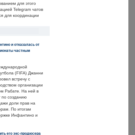
ванием для этого
ацией Telegram чатов
ся для координации
нтино и отказалась от
пионаты частным
еждународной
тбола (FIFA) Джанни
овел встречу с
одством организации
м Рабате. На ней в
т по созданию
дажи доли прав на
рам. По итогам
держке Инфантино и
ить его экс-продюсера