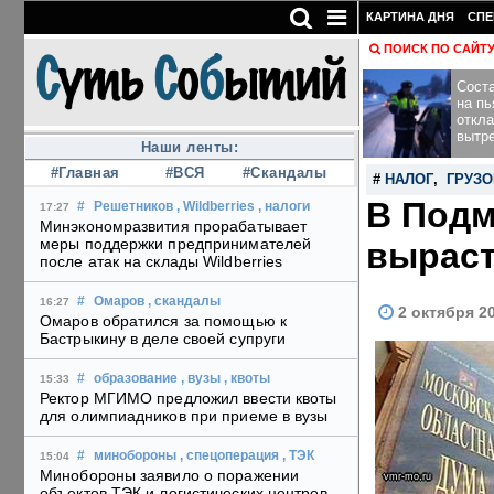
КАРТИНА ДНЯ
СПЕ
ПОИСК ПО САЙТ
Сост
на п
откл
вытр
Наши ленты:
#Главная
#ВСЯ
#Скандалы
#
НАЛОГ
,
ГРУЗО
В Подм
#
Решетников
, Wildberries
, налоги
17:27
Минэкономразвития прорабатывает
меры поддержки предпринимателей
выраст
после атак на склады Wildberries
#
Омаров
, скандалы
16:27
2 октября 2
Омаров обратился за помощью к
Бастрыкину в деле своей супруги
#
образование
, вузы
, квоты
15:33
Ректор МГИМО предложил ввести квоты
для олимпиадников при приеме в вузы
#
минобороны
, спецоперация
, ТЭК
15:04
Минобороны заявило о поражении
vmr-mo.ru
объектов ТЭК и логистических центров