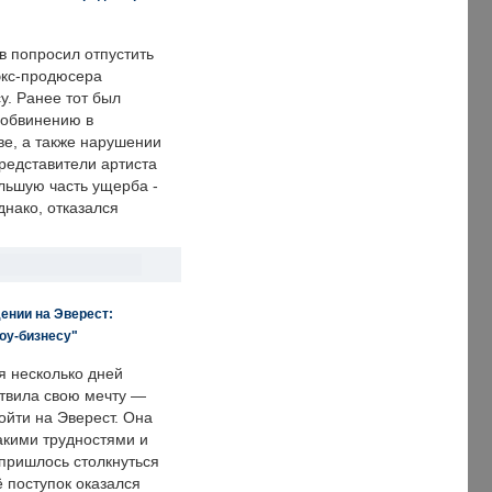
в попросил отпустить
экс-продюсера
у. Ранее тот был
 обвинению в
е, а также нарушении
редставители артиста
льшую часть ущерба -
днако, отказался
ении на Эверест:
оу-бизнесу"
я несколько дней
твила свою мечту —
ойти на Эверест. Она
акими трудностями и
пришлось столкнуться
ё поступок оказался