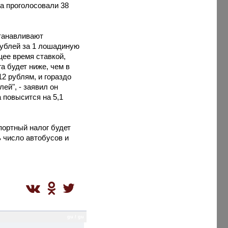
а проголосовали 38
станавливают
рублей за 1 лошадиную
щее время ставкой,
а будет ниже, чем в
2 рублям, и гораздо
ей", - заявил он
 повысится на 5,1
портный налог будет
 число автобусов и
gu / gu