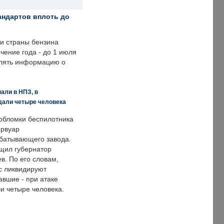
андартов вплоть до
ии страны бензина
ечение года - до 1 июля
влять информацию о
али в НПЗ, в
дали четыре человека
обломки беспилотника
ервуар
батывающего завода.
щил губернатор
в. По его словам,
с ликвидируют
авшие - при атаке
и четыре человека.