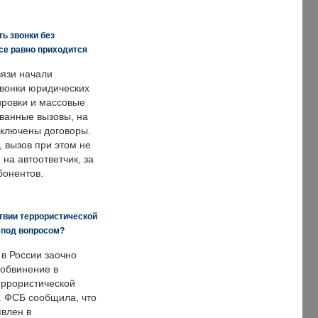
ь звонки без
все равно приходится
язи начали
звонки юридических
ировки и массовые
ванные вызовы, на
аключены договоры.
, вызов при этом не
на автоответчик, за
бонентов.
твии террористической
 под вопросом?
 в России заочно
обвинение в
еррористической
. ФСБ сообщила, что
явлен в