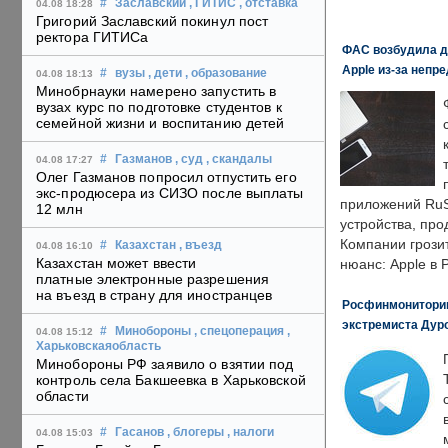
#
Заславский
, ГИТИС
, отставка
04.08 18:28
Григорий Заславский покинул пост
ректора ГИТИСа
ФАС возбудила д
Apple из-за непр
#
вузы
, дети
, образование
04.08 18:13
Минобрнауки намерено запустить в
вузах курс по подготовке студентов к
семейной жизни и воспитанию детей
#
Газманов
, суд
, скандалы
04.08 17:27
Олег Газманов попросил отпустить его
экс-продюсера из СИЗО после выплаты
приложений RuS
12 млн
устройства, пр
Компании грозит
#
Казахстан
, въезд
04.08 16:10
Казахстан может ввести
нюанс: Apple в 
платные электронные разрешения
на въезд в страну для иностранцев
Росфинмониторинг
экстремиста Дуро
#
Минобороны
, спецоперация
,
04.08 15:12
Харьковскаяобласть
Минобороны РФ заявило о взятии под
контроль села Бакшеевка в Харьковской
области
#
Гасанов
, блогеры
, налоги
04.08 15:03