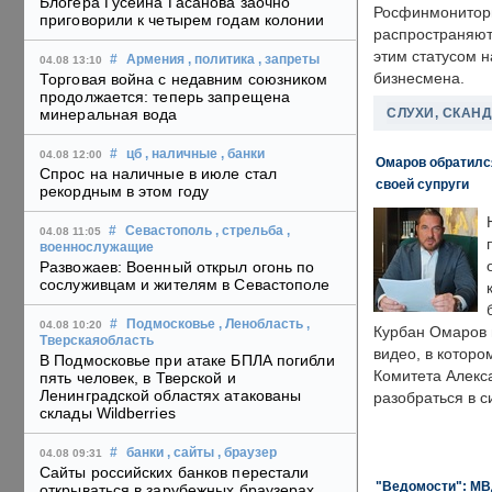
Блогера Гусейна Гасанова заочно
Росфинмонитори
приговорили к четырем годам колонии
распространяютс
этим статусом 
#
Армения
, политика
, запреты
04.08 13:10
бизнесмена.
Торговая война с недавним союзником
продолжается: теперь запрещена
СЛУХИ, СКАН
минеральная вода
#
цб
, наличные
, банки
04.08 12:00
Омаров обратилс
Спрос на наличные в июле стал
своей супруги
рекордным в этом году
#
Севастополь
, стрельба
,
04.08 11:05
военнослужащие
Развожаев: Военный открыл огонь по
сослуживцам и жителям в Севастополе
#
Подмосковье
, Ленобласть
,
04.08 10:20
Курбан Омаров в
Тверскаяобласть
видео, в которо
В Подмосковье при атаке БПЛА погибли
Комитета Алекс
пять человек, в Тверской и
Ленинградской областях атакованы
разобраться в с
склады Wildberries
#
банки
, сайты
, браузер
04.08 09:31
Сайты российских банков перестали
"Ведомости": МВД
открываться в зарубежных браузерах