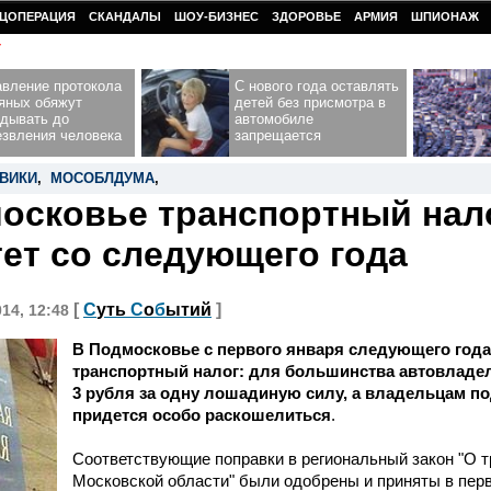
ЦОПЕРАЦИЯ
СКАНДАЛЫ
ШОУ-БИЗНЕС
ЗДОРОВЬЕ
АРМИЯ
ШПИОНАЖ
У
авление протокола
С нового года оставлять
ьяных обяжут
детей без присмотра в
адывать до
автомобиле
езвления человека
запрещается
ВИКИ
,
МОСОБЛДУМА
,
осковье транспортный нал
ет со следующего года
[
С
уть
С
о
б
ытий
]
014, 12:48
В Подмосковье с первого января следующего год
транспортный налог: для большинства автовладел
3 рубля за одну лошадиную силу, а владельцам п
придется особо раскошелиться
.
Соответствующие поправки в региональный закон "О т
Московской области" были одобрены и приняты в перв