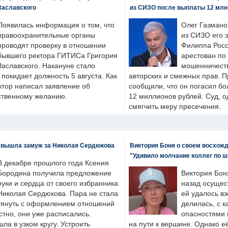
Заславского
из СИЗО после выплаты 12 млн
Появилась информация о том, что
Олег Газмано
правоохранительные органы
из СИЗО его 
проводят проверку в отношении
Филиппа Росс
бывшего ректора ГИТИСа Григория
арестован по
Заславского. Накануне стало
мошенничеств
н покидает должность 5 августа. Как
авторских и смежных прав. П
ктор написал заявление об
сообщили, что он погасил бо
бственному желанию.
12 миллионов рублей. Суд, о
смягчить меру пресечения.
 вышла замуж за Николая Сердюкова
Виктория Боня о своем восхожд
"Удивило молчание коллег по ш
В декабре прошлого года Ксения
Бородина получила предложение
Виктория Бон
руки и сердца от своего избранника
назад осущес
Николая Сердюкова. Пара не стала
ей удалось вз
тянуть с оформлением отношений
делилась, с к
естно, они уже расписались.
опасностями 
а в узком кругу. Устроить
на пути к вершине. Однако е