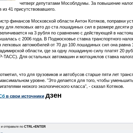
четверг депутатами Мособлдумы. За повышение налог
 из 41 присутствовавшего.
истр финансов Московской области Антон Котяков, поправки у
ку для легковых авто до ста лошадиных сил в размере десяти 
увеличивается на 3 рубля по сравнению с действующей в настоя
ышалась с 2006 года. В Подмосковье ставка транспортного налог
я легковых автомобилей от 70 до 100 лошадиных сил она равна 1
адимирской области, где за одну лошадиную силу платят 20 рубл
Р-ТАСС). Для остальных автомашин и мотоциклов ставка налога
отметил, что для грузовиков и автобусов старше пяти лет транс
максимальном уровне. "Это делается для того, чтобы уменьшить
игателями низкого экологического класса", - сказал Котяков.
дзен
Сб
в свои источники
 и отправьте по
CTRL+ENTER