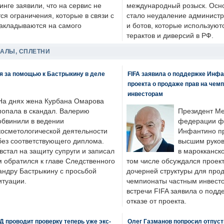
нге заявили, что на сервис не
международный розыск. Осно
я ограничения, которые в связи с
стало неудаление администр
накладываются на самого
и ботов, которые используют
терактов и диверсий в РФ.
ДАЛЫ, СПЛЕТНИ
я за помощью к Бастрыкину в деле
FIFA заявила о поддержке Инфа
проекта о продаже прав на чем
инвесторам
На днях жена Курбана Омарова
попала в скандал. Валерию
Президент М
обвинили в ведении
федерации фу
косметологической деятельности
Инфантино пр
без соответствующего диплома.
высшим руков
стал на защиту супруги и записал
в марокканско
м обратился к главе Следственного
том числе обсуждался проек
андру Бастрыкину с просьбой
дочерней структуры для про
итуации.
чемпионаты частным инвесто
встречи FIFA заявила о под
отказе от проекта.
 проводит проверку теперь уже экс-
Олег Газманов попросил отпуст