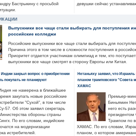
андру Бастрыкину с просьбой
девушки сейчас устанавлива
итуации.
ИКАЦИИ
Выпускники все чаще стали выбирать для поступления и
российские колледжи
Российские выпускники все чаще стали выбирать для поступле
Причина этого в том числе в сложности поступления в российс
Приоритет отдается участникам олимпиад и тем, кто поступает 
выпускники все чаще смотрят в сторону Европы или Китая.
 Индии закрыл вопрос о приобретении
Нетаньяху заявил, что Израиль
ль покупать не планируют
планом трамповского "Совета 
ХАМАС
Индия не намерена в ближайшее
время закупать новые российские
Премьер-мин
истребители "Сухой", в том числе
Биньямин Нет
Су-57. Об этом заявил секретарь
него есть раз
Министерства обороны страны
президентом
ингх. По его словам, индийские
Трампом по в
точатся на модернизации
ХАМАС. По его словам, Изра
ка истребителей.
планом, о котором американ