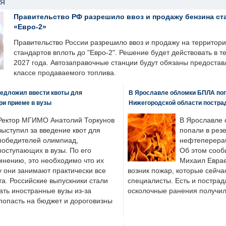
НЯ
Правительство РФ разрешило ввоз и продажу бензина ст
«Евро-2»
Правительство России разрешило ввоз и продажу на территор
стандартов вплоть до "Евро-2". Решение будет действовать в т
2027 года. Автозаправочные станции будут обязаны предоста
классе продаваемого топлива.
едложил ввести квоты для
В Ярославле обломки БПЛА поп
ри приеме в вузы
Нижегородской области постра
Ректор МГИМО Анатолий Торкунов
В Ярославле 
выступил за введение квот для
попали в рез
победителей олимпиад,
нефтеперера
поступающих в вузы. По его
Об этом сооб
мнению, это необходимо что их
Михаил Еврае
у они занимают практически все
возник пожар, которые сейча
а. Российские выпускники стали
специалисты. Есть и пострад
ать иностранные вузы из-за
осколочные ранения получил
попасть на бюджет и дороговизны