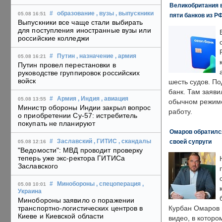
Великобритания в
#
образование
, вузы
, выпускники
05.08 16:51
пяти банков из Р
Выпускники все чаще стали выбирать
для поступления иностранные вузы или
российские колледжи
#
Путин
, назначение
, армия
05.08 16:21
Путин провел перестановки в
руководстве группировок российских
войск
шесть судов. По
банк. Там заяви
#
Армия
, Индия
, авиация
05.08 13:55
обычном режиме
Министр обороны Индии закрыл вопрос
работу.
о приобретении Су-57: истребитель
покупать не планируют
Омаров обратилс
своей супруги
#
Заславский
, ГИТИС
, скандалы
05.08 12:16
"Ведомости": МВД проводит проверку
теперь уже экс-ректора ГИТИСа
Заславского
#
Минобороны
, спецоперация
,
05.08 10:01
Украина
Минобороны заявило о поражении
транспортно-логистических центров в
Курбан Омаров в
Киеве и Киевской области
видео, в которо