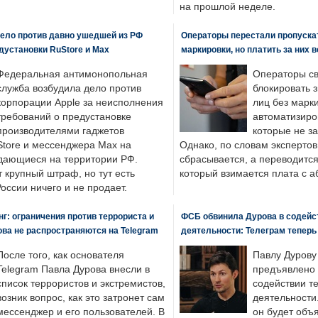
на прошлой неделе.
ело против давно ушедшей из РФ
Операторы перестали пропускат
едустановки RuStore и Max
маркировки, но платить за них 
Федеральная антимонопольная
Операторы св
служба возбудила дело против
блокировать 
корпорации Apple за неисполнения
лиц без марк
требований о предустановке
автоматизиро
производителями гаджетов
которые не з
tore и мессенджера Max на
Однако, по словам экспертов
одающиеся на территории РФ.
сбрасывается, а переводится 
 крупный штраф, но тут есть
который взимается плата с а
России ничего и не продает.
: ограничения против террориста и
ФСБ обвинила Дурова в содейс
ва не распространяются на Telegram
деятельности: Телеграм теперь
После того, как основателя
Павлу Дурову
Telegram Павла Дурова внесли в
предъявлено 
список террористов и экстремистов,
содействии т
возник вопрос, как это затронет сам
деятельности
мессенджер и его пользователей. В
он будет объ