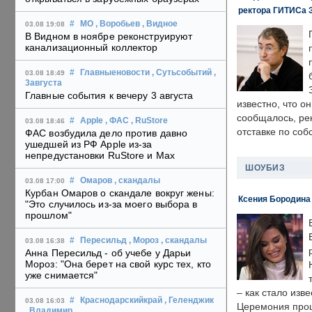
ректора ГИТИСа 
#
МО
, Воробьев
, Видное
03.08 19:08
В Видном в ноябре реконструируют
канализационный коллектор
#
Главныеновости
, Сутьсобытий
,
03.08 18:49
3августа
Главные события к вечеру 3 августа
известно, что о
сообщалось, ре
#
Apple
, ФАС
, RuStore
03.08 18:46
отставке по со
ФАС возбудила дело против давно
ушедшей из РФ Apple из-за
непредустановки RuStore и Max
ШОУБИЗ
#
Омаров
, скандалы
03.08 17:00
Курбан Омаров о скандале вокруг жены:
Ксения Бородина
"Это случилось из-за моего выбора в
прошлом"
#
Пересильд
, Мороз
, скандалы
03.08 16:38
Анна Пересильд - об учебе у Дарьи
Мороз: "Она берет на свой курс тех, кто
уже снимается"
– как стало изв
#
Краснодарскийкрай
, Геленджик
03.08 16:03
Церемония прошл
, Владимир