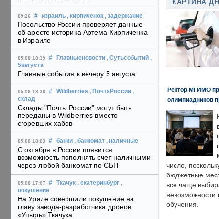
КАРТИНА Д
#
израиль
, кирпиченок
, задержание
09:26
Посольство России проверяет данные
об аресте историка Артема Кирпиченка
в Израиле
#
Главныеновости
, Сутьсобытий
,
05.08 18:39
5августа
Главные события к вечеру 5 августа
Ректор МГИМО пр
#
Wildberries
, ПочтаРоссии
,
05.08 18:38
склад
олимпиадников п
Склады "Почты России" могут быть
переданы в Wildberries вместо
сгоревших хабов
#
банки
, банкомат
, наличные
05.08 18:03
С октября в России появится
возможность пополнять счет наличными
через любой банкомат по СБП
число, поскольк
бюджетные мест
#
Ткачук
, екатеринбург
,
05.08 17:07
все чаще выбир
покушение
невозможности 
На Урале совершили покушение на
обучения.
главу завода-разработчика дронов
«Упырь» Ткачука