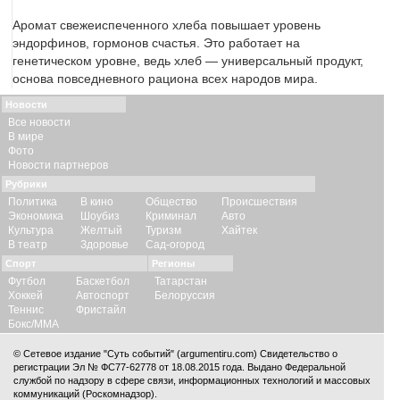
Аромат свежеиспеченного хлеба повышает уровень
эндорфинов, гормонов счастья. Это работает на
генетическом уровне, ведь хлеб — универсальный продукт,
основа повседневного рациона всех народов мира.
Новости
Все новости
В мире
Фото
Новости партнеров
Рубрики
Политика
В кино
Общество
Происшествия
Экономика
Шоубиз
Криминал
Авто
Культура
Желтый
Туризм
Хайтек
В театр
Здоровье
Сад-огород
Спорт
Регионы
Футбол
Баскетбол
Татарстан
Хоккей
Автоспорт
Белоруссия
Теннис
Фристайл
Бокс/ММА
© Сетевое издание "Суть событий" (argumentiru.com) Свидетельство о
регистрации Эл № ФС77-62778 от 18.08.2015 года. Выдано Федеральной
службой по надзору в сфере связи, информационных технологий и массовых
коммуникаций (Роскомнадзор).