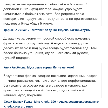
Завтрак — это признание в любви себе и близким. С
дебютной книгой фуд-блогера каждое утро будет
начинаться с бабочек в животе. Все рецепты легко
повторить из подручных ингредиентов, а на приготовление
некоторых блюд уйдет 5 минут.
Дарья Близнюк: «Заготовки от Даши. Вкусно, как ни «крути»!
Домашние заготовки — простой способ есть полезные
фрукты и овощи круглый год. А еще это очень удобно:
делать их легко и под рукой всегда будет готовая еда. Тем
более баночка угощения, сделанного своими руками, —
лучший подарок.
Анна Аксёнова: Муссовые торты. Легче легкого!
Безупречная форма, гладкое покрытие, идеальный разрез
— книга расскажет, как приготовить торт перфекциониста.
Вы увидите муссовые торты в разрезе и узнаете, как
приготовить каждый слой: бисквит, хрустящий слой,
начинку, мусс, покрытие.
Софи Дюпюи-Голье: Мир хлеба. 100 лучших рецептов домашнего
хлеба со всего мира