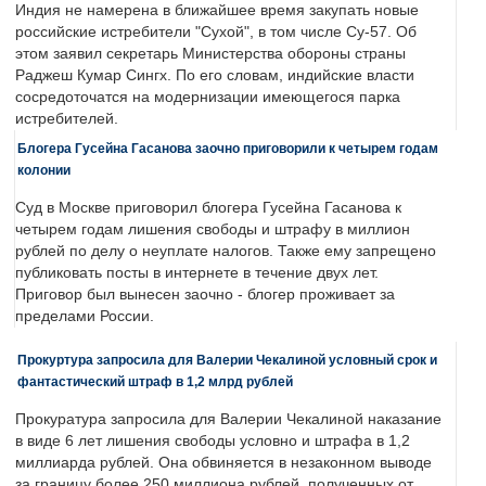
Индия не намерена в ближайшее время закупать новые
российские истребители "Сухой", в том числе Су-57. Об
этом заявил секретарь Министерства обороны страны
Раджеш Кумар Сингх. По его словам, индийские власти
сосредоточатся на модернизации имеющегося парка
истребителей.
Блогера Гусейна Гасанова заочно приговорили к четырем годам
колонии
Суд в Москве приговорил блогера Гусейна Гасанова к
четырем годам лишения свободы и штрафу в миллион
рублей по делу о неуплате налогов. Также ему запрещено
публиковать посты в интернете в течение двух лет.
Приговор был вынесен заочно - блогер проживает за
пределами России.
Прокуртура запросила для Валерии Чекалиной условный срок и
фантастический штраф в 1,2 млрд рублей
Прокуратура запросила для Валерии Чекалиной наказание
в виде 6 лет лишения свободы условно и штрафа в 1,2
миллиарда рублей. Она обвиняется в незаконном выводе
за границу более 250 миллиона рублей, полученных от