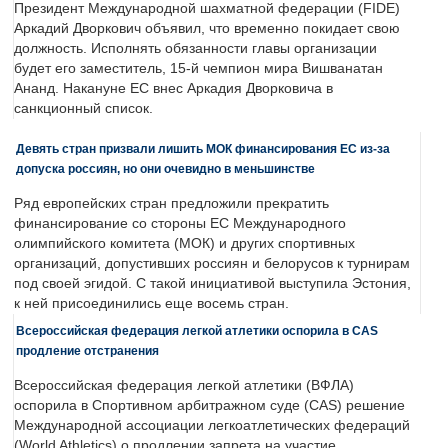
Президент Международной шахматной федерации (FIDE)
Аркадий Дворкович объявил, что временно покидает свою
должность. Исполнять обязанности главы организации
будет его заместитель, 15-й чемпион мира Вишванатан
Ананд. Накануне ЕС внес Аркадия Дворковича в
санкционный список.
Девять стран призвали лишить МОК финансирования ЕС из-за
допуска россиян, но они очевидно в меньшинстве
Ряд европейских стран предложили прекратить
финансирование со стороны ЕС Международного
олимпийского комитета (МОК) и других спортивных
организаций, допустивших россиян и белорусов к турнирам
под своей эгидой. С такой инициативой выступила Эстония,
к ней присоединились еще восемь стран.
Всероссийская федерация легкой атлетики оспорила в CAS
продление отстранения
Всероссийская федерация легкой атлетики (ВФЛА)
оспорила в Спортивном арбитражном суде (CAS) решение
Международной ассоциации легкоатлетических федераций
(World Athletics) о продлении запрета на участие