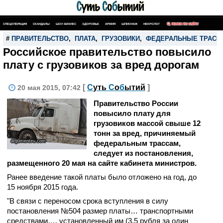
СПЕЦОПЕРАЦИЯ
СКАНДАЛЫ
ШОУ-БИЗНЕС
ЗДОРОВЬЕ
АРМИЯ
ШПИОНАЖ
НЕКРОЛОГ
ПОИСК ПО САЙТУ
#
ПРАВИТЕЛЬСТВО
,
ПЛАТА
,
ГРУЗОВИКИ
,
ФЕДЕРАЛЬНЫЕ ТРАСС
Российское правительство повысило
плату с грузовиков за вред дорогам
[
С
уть
С
о
б
ытий
]
20 мая 2015, 07:42
Правительство России
повысило плату для
грузовиков массой свыше 12
тонн за вред, причиняемый
argumentiru.com
федеральным трассам,
следует из постановления,
размещенного 20 мая на сайте кабинета министров.
Ранее введение такой платы было отложено на год, до
15 ноября 2015 года.
"В связи с переносом срока вступления в силу
постановления №504 размер платы… транспортными
средствами…, установленный им (3,5 рубля за один