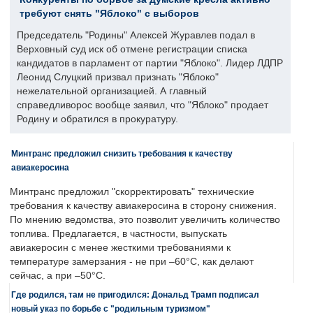
требуют снять "Яблоко" с выборов
Председатель "Родины" Алексей Журавлев подал в
Верховный суд иск об отмене регистрации списка
кандидатов в парламент от партии "Яблоко". Лидер ЛДПР
Леонид Слуцкий призвал признать "Яблоко"
нежелательной организацией. А главный
справедливорос вообще заявил, что "Яблоко" продает
Родину и обратился в прокуратуру.
Минтранс предложил снизить требования к качеству
авиакеросина
Минтранс предложил "скорректировать" технические
требования к качеству авиакеросина в сторону снижения.
По мнению ведомства, это позволит увеличить количество
топлива. Предлагается, в частности, выпускать
авиакеросин с менее жесткими требованиями к
температуре замерзания - не при –60°C, как делают
сейчас, а при –50°C.
Где родился, там не пригодился: Дональд Трамп подписал
новый указ по борьбе с "родильным туризмом"