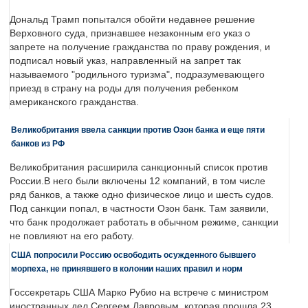
Дональд Трамп попытался обойти недавнее решение
Верховного суда, признавшее незаконным его указ о
запрете на получение гражданства по праву рождения, и
подписал новый указ, направленный на запрет так
называемого "родильного туризма", подразумевающего
приезд в страну на роды для получения ребенком
американского гражданства.
Великобритания ввела санкции против Озон банка и еще пяти
банков из РФ
Великобритания расширила санкционный список против
России.В него были включены 12 компаний, в том числе
ряд банков, а также одно физическое лицо и шесть судов.
Под санкции попал, в частности Озон банк. Там заявили,
что банк продолжает работать в обычном режиме, санкции
не повлияют на его работу.
США попросили Россию освободить осужденного бывшего
морпеха, не принявшего в колонии наших правил и норм
Госсекретарь США Марко Рубио на встрече с министром
иностранных дел Сергеем Лавровым, которая прошла 23