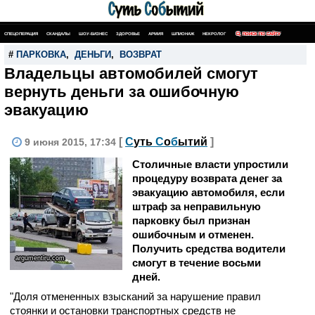
СПЕЦОПЕРАЦИЯ
СКАНДАЛЫ
ШОУ-БИЗНЕС
ЗДОРОВЬЕ
АРМИЯ
ШПИОНАЖ
НЕКРОЛОГ
ПОИСК ПО САЙТУ
#
ПАРКОВКА
,
ДЕНЬГИ
,
ВОЗВРАТ
Владельцы автомобилей смогут
вернуть деньги за ошибочную
эвакуацию
[
С
уть
С
о
б
ытий
]
9 июня 2015, 17:34
Столичные власти упростили
процедуру возврата денег за
эвакуацию автомобиля, если
штраф за неправильную
парковку был признан
ошибочным и отменен.
Получить средства водители
argumentiru.com
смогут в течение восьми
дней.
"Доля отмененных взысканий за нарушение правил
стоянки и остановки транспортных средств не