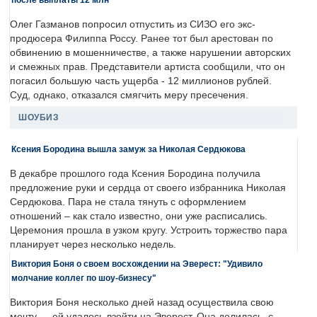
Олег Газманов попросил отпустить из СИЗО его экс-
продюсера Филиппа Россу. Ранее тот был арестован по
обвинению в мошенничестве, а также нарушении авторских
и смежных прав. Представители артиста сообщили, что он
погасил большую часть ущерба - 12 миллионов рублей.
Суд, однако, отказался смягчить меру пресечения.
ШОУБИЗ
Ксения Бородина вышла замуж за Николая Сердюкова
В декабре прошлого года Ксения Бородина получила
предложение руки и сердца от своего избранника Николая
Сердюкова. Пара не стала тянуть с оформлением
отношений – как стало известно, они уже расписались.
Церемония прошла в узком кругу. Устроить торжество пара
планирует через несколько недель.
Виктория Боня о своем восхождении на Эверест: "Удивило
молчание коллег по шоу-бизнесу"
Виктория Боня несколько дней назад осуществила свою
мечту — ей удалось взойти на Эверест. Она делилась, с