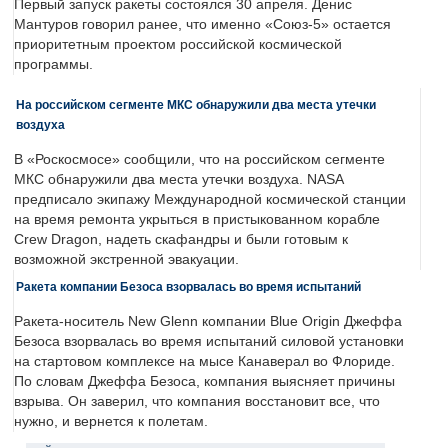
Первый запуск ракеты состоялся 30 апреля. Денис
Мантуров говорил ранее, что именно «Союз-5» остается
приоритетным проектом российской космической
программы.
На российском сегменте МКС обнаружили два места утечки
воздуха
В «Роскосмосе» сообщили, что на российском сегменте
МКС обнаружили два места утечки воздуха. NASA
предписало экипажу Международной космической станции
на время ремонта укрыться в пристыкованном корабле
Crew Dragon, надеть скафандры и были готовым к
возможной экстренной эвакуации.
Ракета компании Безоса взорвалась во время испытаний
Ракета-носитель New Glenn компании Blue Origin Джеффа
Безоса взорвалась во время испытаний силовой установки
на стартовом комплексе на мысе Канаверал во Флориде.
По словам Джеффа Безоса, компания выясняет причины
взрыва. Он заверил, что компания восстановит все, что
нужно, и вернется к полетам.