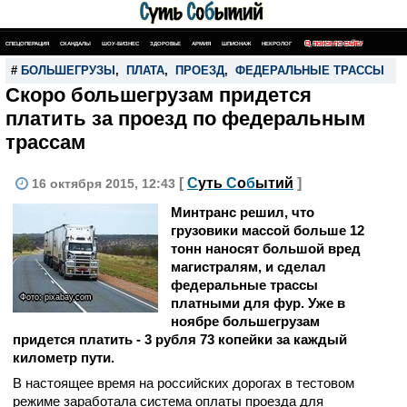
СПЕЦОПЕРАЦИЯ
СКАНДАЛЫ
ШОУ-БИЗНЕС
ЗДОРОВЬЕ
АРМИЯ
ШПИОНАЖ
НЕКРОЛОГ
ПОИСК ПО САЙТУ
#
БОЛЬШЕГРУЗЫ
,
ПЛАТА
,
ПРОЕЗД
,
ФЕДЕРАЛЬНЫЕ ТРАССЫ
Скоро большегрузам придется
платить за проезд по федеральным
трассам
[
С
уть
С
о
б
ытий
]
16 октября 2015, 12:43
Минтранс решил, что
грузовики массой больше 12
тонн наносят большой вред
магистралям, и сделал
федеральные трассы
Фото: pixabay.com
платными для фур. Уже в
ноябре большегрузам
придется платить - 3 рубля 73 копейки за каждый
километр пути.
В настоящее время на российских дорогах в тестовом
режиме заработала система оплаты проезда для