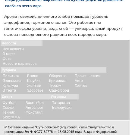
хлеба со всего мира
Аромат свежеиспеченного хлеба повышает уровень
эндорфинов, гормонов счастья. Это работает на
генетическом уровне, ведь хлеб — универсальный продукт,
основа повседневного рациона всех народов мира.
Новости
Все новости
В мире
Фото
Новости партнеров
Рубрики
Политика
В кино
Общество
Происшествия
Экономика
Шоубиз
Криминал
Авто
Культура
Желтый
Туризм
Хайтек
В театр
Здоровье
Сад-огород
Спорт
Регионы
Футбол
Баскетбол
Татарстан
Хоккей
Автоспорт
Белоруссия
Теннис
Фристайл
Бокс/ММА
© Сетевое издание "Суть событий" (argumentiru.com) Свидетельство о
регистрации Эл № ФС77-62778 от 18.08.2015 года. Выдано Федеральной