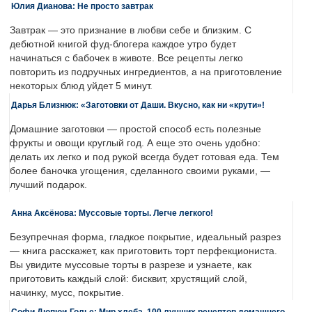
Юлия Дианова: Не просто завтрак
Завтрак — это признание в любви себе и близким. С
дебютной книгой фуд-блогера каждое утро будет
начинаться с бабочек в животе. Все рецепты легко
повторить из подручных ингредиентов, а на приготовление
некоторых блюд уйдет 5 минут.
Дарья Близнюк: «Заготовки от Даши. Вкусно, как ни «крути»!
Домашние заготовки — простой способ есть полезные
фрукты и овощи круглый год. А еще это очень удобно:
делать их легко и под рукой всегда будет готовая еда. Тем
более баночка угощения, сделанного своими руками, —
лучший подарок.
Анна Аксёнова: Муссовые торты. Легче легкого!
Безупречная форма, гладкое покрытие, идеальный разрез
— книга расскажет, как приготовить торт перфекциониста.
Вы увидите муссовые торты в разрезе и узнаете, как
приготовить каждый слой: бисквит, хрустящий слой,
начинку, мусс, покрытие.
Софи Дюпюи-Голье: Мир хлеба. 100 лучших рецептов домашнего