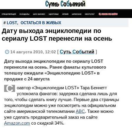
СПЕЦОПЕРАЦИЯ
СКАНДАЛЫ
ШОУ-БИЗНЕС
ЗДОРОВЬЕ
АРМИЯ
ШПИОНАЖ
НЕКРОЛОГ
ПОИСК ПО САЙТУ
#
LOST
,
ОСТАТЬСЯ В ЖИВЫХ
Дату выхода энциклопедии по
сериалу LOST перенесли на осень
[
С
уть
С
о
б
ытий
]
14 августа 2010, 12:02
Дату выхода энциклопедии по сериалу LOST
перенесли на осень. Ранее фанаты культового
телешоу ожидали «Энциклопедию LOST» в
продаже c 24 августа
С
оавтор «Энциклопедии LOST» Тара Беннетт
успокоила фанатов: задержка сделана лишь для
того, чтобы сделать книгу лучше. Первые два страницы
энциклопедии можно уже посмотреть на официальном
сайте американской телекомпании
ABC
. Также можно
уже сделать предварительный заказ на сайте
Amazon.com
со скидкой 34%.