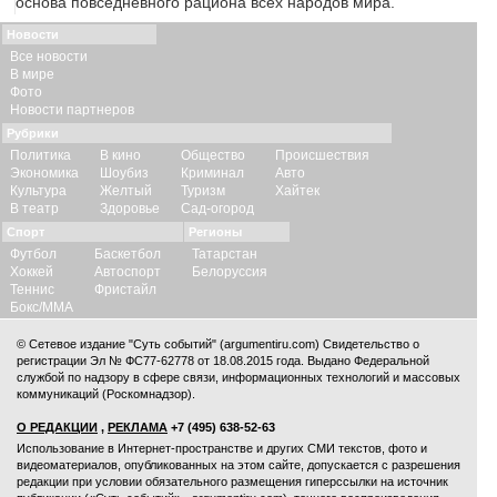
основа повседневного рациона всех народов мира.
Новости
Все новости
В мире
Фото
Новости партнеров
Рубрики
Политика
В кино
Общество
Происшествия
Экономика
Шоубиз
Криминал
Авто
Культура
Желтый
Туризм
Хайтек
В театр
Здоровье
Сад-огород
Спорт
Регионы
Футбол
Баскетбол
Татарстан
Хоккей
Автоспорт
Белоруссия
Теннис
Фристайл
Бокс/ММА
© Сетевое издание "Суть событий" (argumentiru.com) Свидетельство о
регистрации Эл № ФС77-62778 от 18.08.2015 года. Выдано Федеральной
службой по надзору в сфере связи, информационных технологий и массовых
коммуникаций (Роскомнадзор).
О РЕДАКЦИИ
,
РЕКЛАМА
+7 (495) 638-52-63
Использование в Интернет-пространстве и других СМИ текстов, фото и
видеоматериалов, опубликованных на этом сайте, допускается с
разрешения
редакции
при условии обязательного размещения гиперссылки на источник