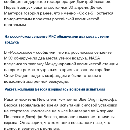
сообщил гендиректор госкорпорации Дмитрий Баканов.
Первый запуск ракеты состоялся 30 апреля. Денис
Мантуров говорил ранее, что именно «Союз-5» остается
приоритетным проектом российской космической
программы.
На российском сегменте МКС обнаружили два места утечки
воздуха
В «Роскосмосе» сообщили, что на российском сегменте
МКС обнаружили два места утечки воздуха. NASA
предписало экипажу Международной космической станции
на время ремонта укрыться в пристыкованном корабле
Crew Dragon, надеть скафандры и были готовым к
возможной экстренной эвакуации.
Ракета компании Безоса взорвалась во время испытаний
Ракета-носитель New Glenn компании Blue Origin Джеффа
Безоса взорвалась во время испытаний силовой установки
на стартовом комплексе на мысе Канаверал во Флориде.
По словам Джеффа Безоса, компания выясняет причины
взрыва. Он заверил, что компания восстановит все, что
нужно, и вернется к полетам.