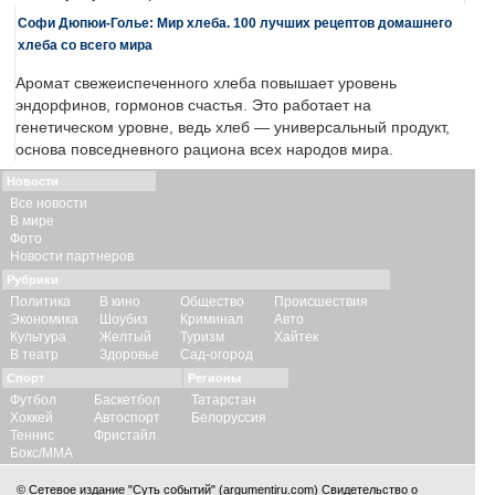
Софи Дюпюи-Голье: Мир хлеба. 100 лучших рецептов домашнего
хлеба со всего мира
Аромат свежеиспеченного хлеба повышает уровень
эндорфинов, гормонов счастья. Это работает на
генетическом уровне, ведь хлеб — универсальный продукт,
основа повседневного рациона всех народов мира.
Новости
Все новости
В мире
Фото
Новости партнеров
Рубрики
Политика
В кино
Общество
Происшествия
Экономика
Шоубиз
Криминал
Авто
Культура
Желтый
Туризм
Хайтек
В театр
Здоровье
Сад-огород
Спорт
Регионы
Футбол
Баскетбол
Татарстан
Хоккей
Автоспорт
Белоруссия
Теннис
Фристайл
Бокс/ММА
© Сетевое издание "Суть событий" (argumentiru.com) Свидетельство о