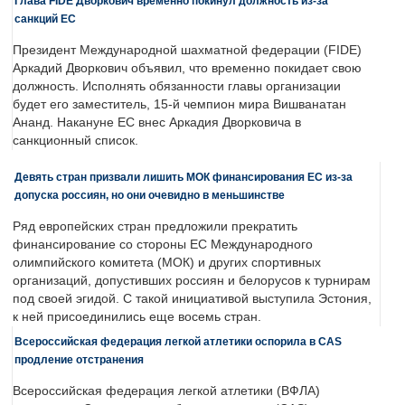
Глава FIDE Дворкович временно покинул должность из-за
санкций ЕС
Президент Международной шахматной федерации (FIDE)
Аркадий Дворкович объявил, что временно покидает свою
должность. Исполнять обязанности главы организации
будет его заместитель, 15-й чемпион мира Вишванатан
Ананд. Накануне ЕС внес Аркадия Дворковича в
санкционный список.
Девять стран призвали лишить МОК финансирования ЕС из-за
допуска россиян, но они очевидно в меньшинстве
Ряд европейских стран предложили прекратить
финансирование со стороны ЕС Международного
олимпийского комитета (МОК) и других спортивных
организаций, допустивших россиян и белорусов к турнирам
под своей эгидой. С такой инициативой выступила Эстония,
к ней присоединились еще восемь стран.
Всероссийская федерация легкой атлетики оспорила в CAS
продление отстранения
Всероссийская федерация легкой атлетики (ВФЛА)