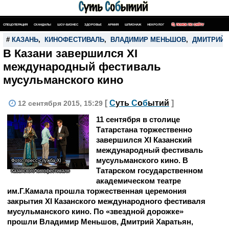
СПЕЦОПЕРАЦИЯ
СКАНДАЛЫ
ШОУ-БИЗНЕС
ЗДОРОВЬЕ
АРМИЯ
ШПИОНАЖ
НЕКРОЛОГ
ПОИСК ПО САЙТУ
#
КАЗАНЬ
,
КИНОФЕСТИВАЛЬ
,
ВЛАДИМИР МЕНЬШОВ
,
ДМИТРИЙ 
В Казани завершился XI
международный фестиваль
мусульманского кино
[
С
уть
С
о
б
ытий
]
12 сентября 2015, 15:29
11 сентября в столице
Татарстана торжественно
завершился XI Казанский
международный фестиваль
мусульманского кино. В
Фото: пресс-служба XI
Татарском государственном
Казанского кинофестиваля
академическом театре
им.Г.Камала прошла торжественная церемония
закрытия XI Казанского международного фестиваля
мусульманского кино. По «звездной дорожке»
прошли Владимир Меньшов, Дмитрий Харатьян,