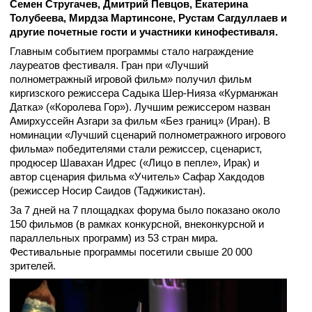
Семен Стругачев, Дмитрий Певцов, Екатерина
Толубеева, Мирдза Мартинсоне, Рустам Сагдуллаев и
другие почетные гости и участники кинофестиваля.
Главным событием программы стало награждение
лауреатов фестиваля. Гран при «Лучший
полнометражный игровой фильм» получил фильм
киргизского режиссера Садыка Шер-Нияза «Курманжан
Датка» («Королева Гор»). Лучшим режиссером назван
Амирхуссейн Азгари за фильм «Без границ» (Иран). В
номинации «Лучший сценарий полнометражного игрового
фильма» победителями стали режиссер, сценарист,
продюсер Шавахан Идрес («Лицо в пепле», Ирак) и
автор сценария фильма «Учитель» Сафар Хакдодов
(режиссер Носир Саидов (Таджикистан).
За 7 дней на 7 площадках форума было показано около
150 фильмов (в рамках конкурсной, внеконкурсной и
параллельных программ) из 53 стран мира.
Фестивальные программы посетили свыше 20 000
зрителей.