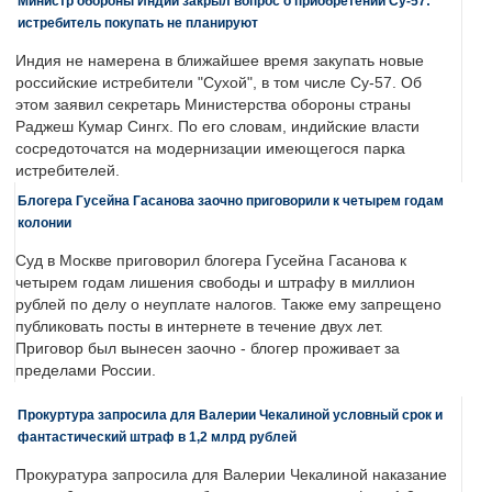
Министр обороны Индии закрыл вопрос о приобретении Су-57:
истребитель покупать не планируют
Индия не намерена в ближайшее время закупать новые
российские истребители "Сухой", в том числе Су-57. Об
этом заявил секретарь Министерства обороны страны
Раджеш Кумар Сингх. По его словам, индийские власти
сосредоточатся на модернизации имеющегося парка
истребителей.
Блогера Гусейна Гасанова заочно приговорили к четырем годам
колонии
Суд в Москве приговорил блогера Гусейна Гасанова к
четырем годам лишения свободы и штрафу в миллион
рублей по делу о неуплате налогов. Также ему запрещено
публиковать посты в интернете в течение двух лет.
Приговор был вынесен заочно - блогер проживает за
пределами России.
Прокуртура запросила для Валерии Чекалиной условный срок и
фантастический штраф в 1,2 млрд рублей
Прокуратура запросила для Валерии Чекалиной наказание