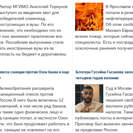
Ректор МГИМО Анатолий Торкунов
В Ярославле 
выступил за введение квот для
попали в рез
победителей олимпиад,
нефтеперера
поступающих в вузы. По его
Об этом сооб
мнению, это необходимо что их
Михаил Еврае
у они занимают практически все
возник пожар, которые сейча
а. Российские выпускники стали
специалисты. Есть и пострад
ать иностранные вузы из-за
осколочные ранения получил
попасть на бюджет и дороговизны
вела санкции против Озон банка и еще
Блогера Гусейна Гасанова заоч
Ф
четырем годам колонии
Великобритания расширила
Суд в Москве
санкционный список против
Гусейна Гаса
России.В него были включены 12
лишения своб
компаний, в том числе ряд банков,
миллион рубл
а также одно физическое лицо и
налогов. Так
д санкции попал, в частности Озон
публиковать посты в интернет
ли, что банк продолжает работать в
Приговор был вынесен заочно
, санкции не повлияют на его
за пределами России.