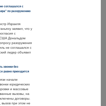
 не соглашался с
мира" по разоружению
истр Израиля
аньяху заявил, что у
ногласия с
 США Дональдом
опросу разоружения
иль не соглашался с
ский лидер объявил
ь звонки без
все равно приходится
язи начали
звонки юридических
ировки и массовые
ванные вызовы, на
аключены договоры.
, вызов при этом не