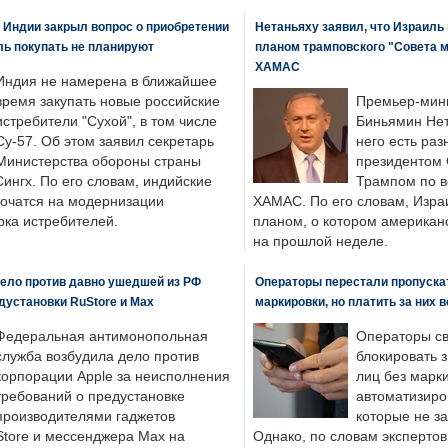
 Индии закрыл вопрос о приобретении
Нетаньяху заявил, что Израиль
ль покупать не планируют
планом трамповского "Совета 
ХАМАС
Индия не намерена в ближайшее
время закупать новые российские
Премьер-мин
истребители "Сухой", в том числе
Биньямин Нет
Су-57. Об этом заявил секретарь
него есть раз
Министерства обороны страны
президентом
ингх. По его словам, индийские
Трампом по в
точатся на модернизации
ХАМАС. По его словам, Изра
ка истребителей.
планом, о котором американ
на прошлой неделе.
ело против давно ушедшей из РФ
Операторы перестали пропускат
едустановки RuStore и Max
маркировки, но платить за них 
Федеральная антимонопольная
Операторы св
служба возбудила дело против
блокировать 
корпорации Apple за неисполнения
лиц без марк
требований о предустановке
автоматизиро
производителями гаджетов
которые не з
tore и мессенджера Max на
Однако, по словам экспертов