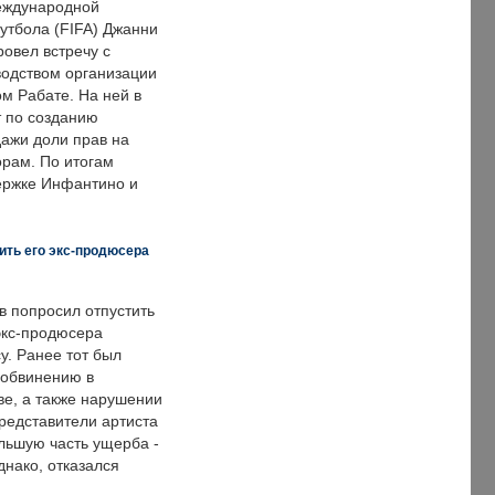
еждународной
тбола (FIFA) Джанни
овел встречу с
одством организации
м Рабате. На ней в
т по созданию
дажи доли прав на
рам. По итогам
держке Инфантино и
ить его экс-продюсера
в попросил отпустить
экс-продюсера
у. Ранее тот был
 обвинению в
е, а также нарушении
редставители артиста
льшую часть ущерба -
днако, отказался