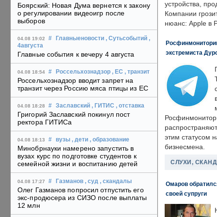
устройства, пр
Боярский: Новая Дума вернется к закону
о регулировании видеоигр после
Компании грозит
выборов
нюанс: Apple в 
#
Главныеновости
, Сутьсобытий
,
04.08 19:02
Росфинмониторинг
4августа
экстремиста Дуро
Главные события к вечеру 4 августа
#
Россельхознадзор
, ЕС
, транзит
04.08 18:54
Россельхознадзор вводит запрет на
транзит через Россию мяса птицы из ЕС
#
Заславский
, ГИТИС
, отставка
04.08 18:28
Григорий Заславский покинул пост
Росфинмонитори
ректора ГИТИСа
распространяютс
этим статусом 
#
вузы
, дети
, образование
04.08 18:13
бизнесмена.
Минобрнауки намерено запустить в
вузах курс по подготовке студентов к
СЛУХИ, СКАН
семейной жизни и воспитанию детей
#
Газманов
, суд
, скандалы
04.08 17:27
Омаров обратилс
Олег Газманов попросил отпустить его
своей супруги
экс-продюсера из СИЗО после выплаты
12 млн