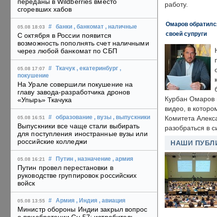
переданы в Wildberries вместо
работу.
сгоревших хабов
Омаров обратилс
#
банки
, банкомат
, наличные
05.08 18:03
своей супруги
С октября в России появится
возможность пополнять счет наличными
через любой банкомат по СБП
#
Ткачук
, екатеринбург
,
05.08 17:07
покушение
На Урале совершили покушение на
главу завода-разработчика дронов
Курбан Омаров в
«Упырь» Ткачука
видео, в которо
#
образование
, вузы
, выпускники
Комитета Алекс
05.08 16:51
Выпускники все чаще стали выбирать
разобраться в с
для поступления иностранные вузы или
российские колледжи
НАШИ ПУБЛ
#
Путин
, назначение
, армия
05.08 16:21
Путин провел перестановки в
руководстве группировок российских
войск
#
Армия
, Индия
, авиация
05.08 13:55
Министр обороны Индии закрыл вопрос