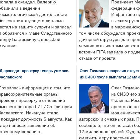
попала в скандал. Валерию
Президент М
обвинили в ведении
федерации фу
косметологической деятельности
Инфантино пр
без соответствующего диплома.
высшим руков
стал на защиту супруги и записал
в марокканско
м обратился к главе Следственного
том числе обсуждался проек
андру Бастрыкину с просьбой
дочерней структуры для про
итуации.
чемпионаты частным инвесто
встречи FIFA заявила о под
отказе от проекта.
 проводит проверку теперь уже экс-
Олег Газманов попросил отпуст
Заславского
из СИЗО после выплаты 12 млн
Появилась информация о том, что
Олег Газмано
правоохранительные органы
из СИЗО его 
проводят проверку в отношении
Филиппа Росс
бывшего ректора ГИТИСа Григория
арестован по
Заславского. Накануне стало
мошенничеств
н покидает должность 5 августа. Как
авторских и смежных прав. П
ктор написал заявление об
сообщили, что он погасил бо
бственному желанию.
12 миллионов рублей. Суд, о
смягчить меру пресечения.