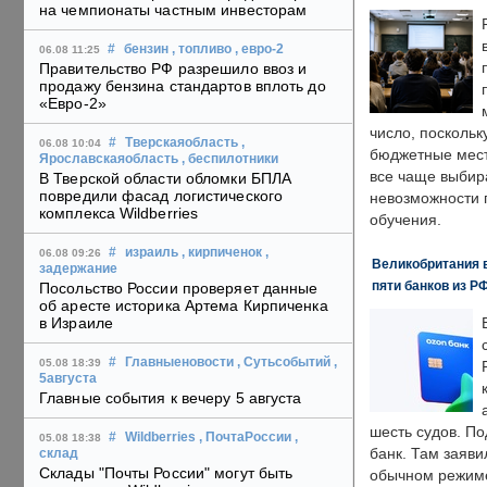
на чемпионаты частным инвесторам
#
бензин
, топливо
, евро-2
06.08 11:25
Правительство РФ разрешило ввоз и
продажу бензина стандартов вплоть до
«Евро-2»
число, поскольк
#
Тверскаяобласть
,
06.08 10:04
бюджетные мест
Ярославскаяобласть
, беспилотники
все чаще выбир
В Тверской области обломки БПЛА
повредили фасад логистического
невозможности 
комплекса Wildberries
обучения.
#
израиль
, кирпиченок
,
06.08 09:26
Великобритания в
задержание
пяти банков из Р
Посольство России проверяет данные
об аресте историка Артема Кирпиченка
в Израиле
#
Главныеновости
, Сутьсобытий
,
05.08 18:39
5августа
Главные события к вечеру 5 августа
шесть судов. По
#
Wildberries
, ПочтаРоссии
,
05.08 18:38
банк. Там заяви
склад
Склады "Почты России" могут быть
обычном режиме