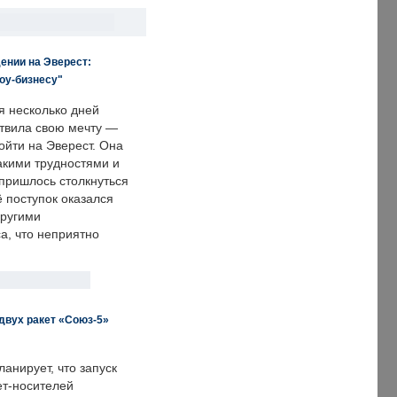
ении на Эверест:
оу-бизнесу"
я несколько дней
твила свою мечту —
ойти на Эверест. Она
акими трудностями и
пришлось столкнуться
ё поступок оказался
другими
а, что неприятно
двух ракет «Союз-5»
анирует, что запуск
ет-носителей