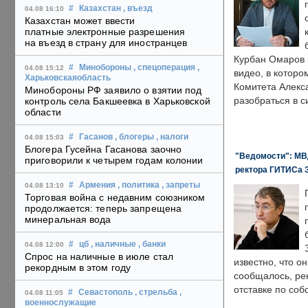
#
Казахстан
, въезд
04.08 16:10
Казахстан может ввести
платные электронные разрешения
на въезд в страну для иностранцев
Курбан Омаров в
#
Минобороны
, спецоперация
,
04.08 15:12
видео, в которо
Харьковскаяобласть
Комитета Алекс
Минобороны РФ заявило о взятии под
разобраться в с
контроль села Бакшеевка в Харьковской
области
#
Гасанов
, блогеры
, налоги
04.08 15:03
Блогера Гусейна Гасанова заочно
"Ведомости": МВД
приговорили к четырем годам колонии
ректора ГИТИСа 
#
Армения
, политика
, запреты
04.08 13:10
Торговая война с недавним союзником
продолжается: теперь запрещена
минеральная вода
#
цб
, наличные
, банки
04.08 12:00
Спрос на наличные в июле стал
известно, что о
рекордным в этом году
сообщалось, ре
отставке по со
#
Севастополь
, стрельба
,
04.08 11:05
военнослужащие