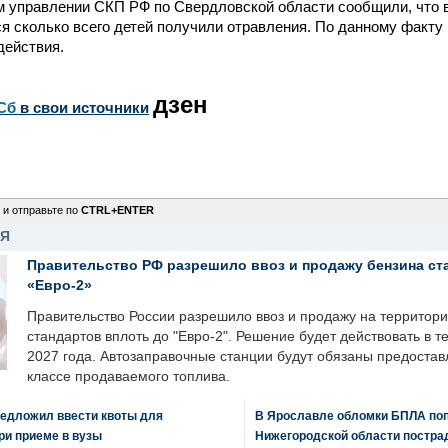
м управлении СКП РФ по Свердловской области сообщили, что 
я сколько всего детей получили отравления. По данному факту
действия.
дзен
Сб
в свои источники
 и отправьте по
CTRL+ENTER
НЯ
Правительство РФ разрешило ввоз и продажу бензина ст
«Евро-2»
Правительство России разрешило ввоз и продажу на территор
стандартов вплоть до "Евро-2". Решение будет действовать в т
2027 года. Автозаправочные станции будут обязаны предоста
классе продаваемого топлива.
едложил ввести квоты для
В Ярославле обломки БПЛА поп
ри приеме в вузы
Нижегородской области постра