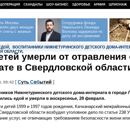
ЦОПЕРАЦИЯ
СКАНДАЛЫ
ШОУ-БИЗНЕС
ЗДОРОВЬЕ
АРМИЯ
ШПИОНАЖ
У
ль Москвы
Сотрудника фонда
релял двух женщин
Навального Леонида
л счеты с жизнью
Волкова задержали по
делу об экстремизме
ЕДОЙ
,
ВОСПИТАННИКИ НИЖНЕТУРИНСКОГО ДЕТСКОГО ДОМА-ИНТЕ
Й ОБЛАСТИ
,
етей умерли от отравления 
ате в Свердловской област
[
С
уть
С
о
б
ытий
]
0, 09:42
ников Нижнетуринского детского дома-интерната в городе
ились едой и умерли в воскресенье, 28 февраля.
и детей 1999 и 1997 годов рождения, Качканарский межрайонны
вердловской области возбудил уголовное дело по статье 238 
ание услуг, не отвечающих требованиям безопасности жизни или
.