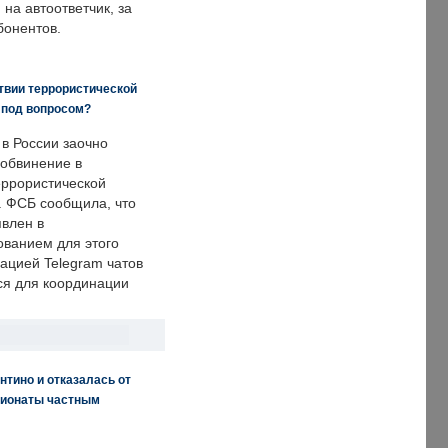
на автоответчик, за
бонентов.
твии террористической
 под вопросом?
 в России заочно
обвинение в
еррористической
. ФСБ сообщила, что
явлен в
ванием для этого
ацией Telegram чатов
ся для координации
нтино и отказалась от
пионаты частным