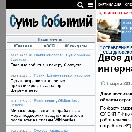
КАРТИНА ДНЯ
СПЕ
ПОИСК ПО САЙТ
Жите
обст
и све
Наши ленты:
#Главная
#ВСЯ
#Скандалы
#
ОТРАВЛЕНИЕ 
,
СВЕРДЛОВСКО
Двое д
#
Главныеновости
, Сутьсобытий
,
06.08 18:33
6августа
Главные события к вечеру 6 августа
интерн
#
Путин
, Шереметьево
, аэропорт
06.08 18:25
Путин разрешил полностью
1 марта 201
приватизировать аэропорт
Шереметьево
Двое воспитан
области отрав
#
Решетников
, Wildberries
,
06.08 17:27
налоги
По факту смерт
Минэкономразвития прорабатывает
СУ СКП РФ по С
меры поддержки предпринимателей
работ или оказ
после атак на склады Wildberries
потребителей")
#
Омаров
, скандалы
06.08 16:27