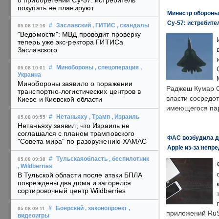
о приобретении Су-57: истребитель
покупать не планируют
Министр обороны
Су-57: истребите
#
Заславский
, ГИТИС
, скандалы
05.08 12:16
"Ведомости": МВД проводит проверку
теперь уже экс-ректора ГИТИСа
Заславского
#
Минобороны
, спецоперация
,
05.08 10:01
Украина
Минобороны заявило о поражении
Раджеш Кумар С
транспортно-логистических центров в
власти сосредо
Киеве и Киевской области
имеющегося пар
#
Нетаньяху
, Трамп
, Израиль
05.08 09:55
Нетаньяху заявил, что Израиль не
соглашался с планом трамповского
ФАС возбудила д
"Совета мира" по разоружению ХАМАС
Apple из-за непр
#
Тульскаяобласть
, беспилотник
05.08 09:38
, Wildberries
В Тульской области после атаки БПЛА
повреждены два дома и загорелся
сортировочный центр Wildberries
#
Боярский
, законопроект
,
05.08 09:11
приложений RuS
видеоигры