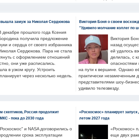
 вышла замуж за Николая Сердюкова
Виктория Боня о своем восхожд
"Удивило молчание коллег по ш
В декабре прошлого года Ксения
Бородина получила предложение
Виктория Бон
руки и сердца от своего избранника
назад осущес
Николая Сердюкова. Пара не стала
ей удалось вз
тянуть с оформлением отношений
делилась, с к
естно, они уже расписались.
опасностями 
а в узком кругу. Устроить
на пути к вершине. Однако е
планирует через несколько недель.
практически незамеченным 
представителями шоу-бизнес
удивило телезвезду.
м скептиков, Россия продолжит
«Роскосмос» планирует запуск 
МКС - пока до 2030 года
летом 2027 года
"Роскосмос" и NASA договорились о
«Роскомос» пл
продлении срока эксплуатации
еще двух рак