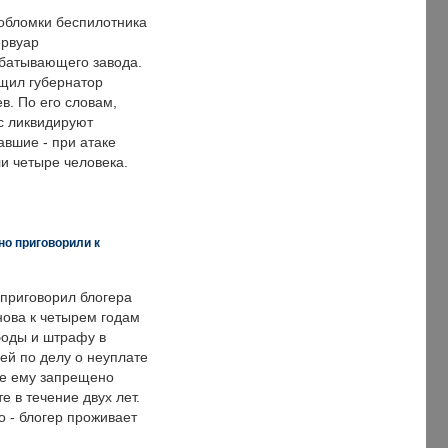
обломки беспилотника
ервуар
батывающего завода.
щил губернатор
в. По его словам,
с ликвидируют
авшие - при атаке
и четыре человека.
но приговорили к
 приговорил блогера
нова к четырем годам
оды и штрафу в
ей по делу о неуплате
же ему запрещено
е в течение двух лет.
 - блогер проживает