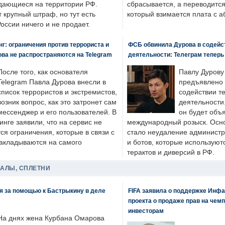
одающиеся на территории РФ.
сбрасывается, а переводится 
 крупный штраф, но тут есть
который взимается плата с а
России ничего и не продает.
: ограничения против террориста и
ФСБ обвинила Дурова в содейс
ва не распространяются на Telegram
деятельности: Телеграм теперь
После того, как основателя
Павлу Дурову
Telegram Павла Дурова внесли в
предъявлено 
список террористов и экстремистов,
содействии т
возник вопрос, как это затронет сам
деятельности
мессенджер и его пользователей. В
он будет объ
нге заявили, что на сервис не
международный розыск. Осно
я ограничения, которые в связи с
стало неудаление администр
накладываются на самого
и ботов, которые используют
терактов и диверсий в РФ.
ДАЛЫ, СПЛЕТНИ
я за помощью к Бастрыкину в деле
FIFA заявила о поддержке Инфа
проекта о продаже прав на чем
инвесторам
На днях жена Курбана Омарова