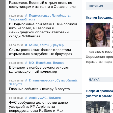
Развожаев: Военный открыл огонь по
ШОУБИЗ
сослуживцам и жителям в Севастополе
#
Подмосковье
, Ленобласть
,
04.08 10:20
Ксения Бородина
Тверскаяобласть
В Подмосковье при атаке БПЛА погибли
пять человек, в Тверской и
Ленинградской областях атакованы
склады Wildberries
#
банки
, сайты
, браузер
04.08 09:31
Сайты российских банков перестали
– как стало изв
открываться в зарубежных браузерах
Церемония прошл
торжество пара 
#
МО
, Воробьев
, Видное
03.08 19:08
В Видном в ноябре реконструируют
канализационный коллектор
НАУКА
#
Главныеновости
, Сутьсобытий
,
03.08 18:49
3августа
Главные события к вечеру 3 августа
Вопреки прогноза
участие в работе 
#
Apple
, ФАС
, RuStore
03.08 18:46
ФАС возбудила дело против давно
ушедшей из РФ Apple из-за
непредустановки RuStore и Max