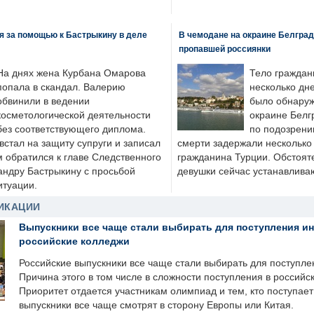
я за помощью к Бастрыкину в деле
В чемодане на окраине Белград
пропавшей россиянки
На днях жена Курбана Омарова
Тело граждан
попала в скандал. Валерию
несколько дне
обвинили в ведении
было обнаруж
косметологической деятельности
окраине Белг
без соответствующего диплома.
по подозрени
стал на защиту супруги и записал
смерти задержали несколько 
м обратился к главе Следственного
гражданина Турции. Обстоят
андру Бастрыкину с просьбой
девушки сейчас устанавлива
итуации.
ИКАЦИИ
Выпускники все чаще стали выбирать для поступления и
российские колледжи
Российские выпускники все чаще стали выбирать для поступле
Причина этого в том числе в сложности поступления в российс
Приоритет отдается участникам олимпиад и тем, кто поступает 
выпускники все чаще смотрят в сторону Европы или Китая.