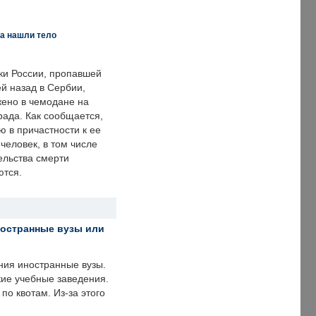
а нашли тело
ки России, пропавшей
й назад в Сербии,
ено в чемодане на
рада. Как сообщается,
ю в причастности к ее
человек, в том числе
ельства смерти
ются.
ностранные вузы или
ния иностранные вузы.
кие учебные заведения.
по квотам. Из-за этого