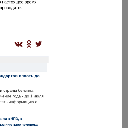
в настоящее время
 проводятся
андартов вплоть до
ии страны бензина
ечение года - до 1 июля
влять информацию о
али в НПЗ, в
дали четыре человека