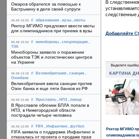
В следственно
Омаров обратился за помощью к
устанавливаетс
Бастрыкину в деле своей супруги
следственные 
#
образование
, вузы
, квоты
06.08 15:33
Ректор МГИМО предложил ввести квоты
для олимпиадников при приеме в вузы
Добавляйте
C
#
минобороны
, спецоперация
,
06.08 15:04
ТЭК
Минобороны заявило о поражении
объектов ТЭК и логистических центров
на Украине
0
Выделите ошибку
КАРТИНА Д
#
Великобритания
, санкции
,
06.08 13:18
Озонбанк
Великобритания ввела санкции против
Озон банка и еще пяти банков из РФ
#
Ярославль
, НПЗ
, пожар
06.08 12:48
В Ярославле обломки БПЛА попали в
НПЗ, в Нижегородской области
пострадали четыре человека
#
FIFA
, Инфантино
, футбол
06.08 12:08
Ректор МГИМО пр
FIFA заявила о поддержке Инфантино и
олимпиадников п
отказалась от проекта о продаже прав