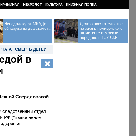
КРИМИНАЛ
НЕКРОЛОГ
КУЛЬТУРА
КНИЖНАЯ ПОЛКА
Неподалеку от МКАДа
Дело о посягательстве
обнаружены два скелета
на жизнь полицейского
на митинге в Москве
передано в ГСУ СКР
РНАТА
,
СМЕРТЬ ДЕТЕЙ
едой в
и
 Лесной Свердловской
й следственный отдел
УК РФ ("Выполнение
 здоровья