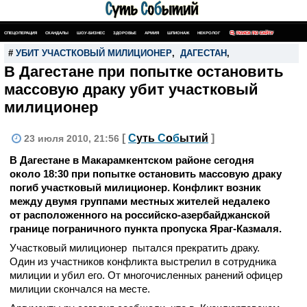
СПЕЦОПЕРАЦИЯ
СКАНДАЛЫ
ШОУ-БИЗНЕС
ЗДОРОВЬЕ
АРМИЯ
ШПИОНАЖ
НЕКРОЛОГ
ПОИСК ПО САЙТУ
#
УБИТ УЧАСТКОВЫЙ МИЛИЦИОНЕР
,
ДАГЕСТАН
,
В Дагестане при попытке остановить
массовую драку убит участковый
милиционер
[
С
уть
С
о
б
ытий
]
23 июля 2010, 21:56
В Дагестане в Макарамкентском районе сегодня
около 18:30 при попытке остановить массовую драку
погиб участковый милиционер. Конфликт возник
между двумя группами местных жителей недалеко
от расположенного на российско-азербайджанской
границе пограничного пункта пропуска Яраг-Казмаля.
Участковый милиционер пытался прекратить драку.
Один из участников конфликта выстрелил в сотрудника
милиции и убил его. От многочисленных ранений офицер
милиции скончался на месте.