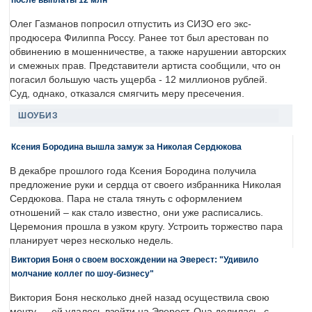
Олег Газманов попросил отпустить из СИЗО его экс-
продюсера Филиппа Россу. Ранее тот был арестован по
обвинению в мошенничестве, а также нарушении авторских
и смежных прав. Представители артиста сообщили, что он
погасил большую часть ущерба - 12 миллионов рублей.
Суд, однако, отказался смягчить меру пресечения.
ШОУБИЗ
Ксения Бородина вышла замуж за Николая Сердюкова
В декабре прошлого года Ксения Бородина получила
предложение руки и сердца от своего избранника Николая
Сердюкова. Пара не стала тянуть с оформлением
отношений – как стало известно, они уже расписались.
Церемония прошла в узком кругу. Устроить торжество пара
планирует через несколько недель.
Виктория Боня о своем восхождении на Эверест: "Удивило
молчание коллег по шоу-бизнесу"
Виктория Боня несколько дней назад осуществила свою
мечту — ей удалось взойти на Эверест. Она делилась, с