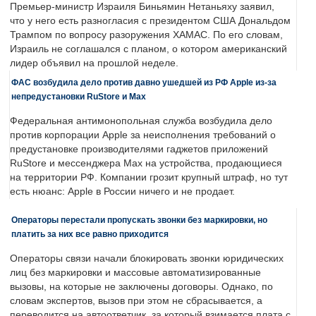
Премьер-министр Израиля Биньямин Нетаньяху заявил,
что у него есть разногласия с президентом США Дональдом
Трампом по вопросу разоружения ХАМАС. По его словам,
Израиль не соглашался с планом, о котором американский
лидер объявил на прошлой неделе.
ФАС возбудила дело против давно ушедшей из РФ Apple из-за
непредустановки RuStore и Max
Федеральная антимонопольная служба возбудила дело
против корпорации Apple за неисполнения требований о
предустановке производителями гаджетов приложений
RuStore и мессенджера Max на устройства, продающиеся
на территории РФ. Компании грозит крупный штраф, но тут
есть нюанс: Apple в России ничего и не продает.
Операторы перестали пропускать звонки без маркировки, но
платить за них все равно приходится
Операторы связи начали блокировать звонки юридических
лиц без маркировки и массовые автоматизированные
вызовы, на которые не заключены договоры. Однако, по
словам экспертов, вызов при этом не сбрасывается, а
переводится на автоответчик, за который взимается плата с