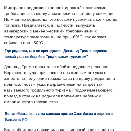
Минтранс предложил "скорректировать" технические
требования к качеству авиакеросина в сторону снижения.
По мнению ведомства, это позволит увеличить количество
топлива. Предлагается, в частности, выпускать
авиакеросин с менее жесткими требованиями к
температуре замерзания - не при –60°C, как делают
сейчас, а при –50°C.
Где родился, там не пригодился: Дональд Трамп подписал
новый указ по борьбе с "родильным туризмом"
Дональд Трамп попытался обойти недавнее решение
Верховного суда, признавшее незаконным его указ о
запрете на получение гражданства по праву рождения, и
подписал новый указ, направленный на запрет так
называемого "родильного туризма", подразумевающего
приезд в страну на роды для получения ребенком
американского гражданства.
Великобритания ввела санкции против Озон банка и еще пяти
банков из РФ
Великобритания расширила санкционный список против