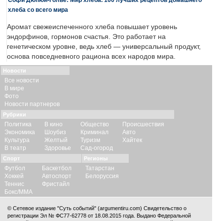
хлеба со всего мира
Аромат свежеиспеченного хлеба повышает уровень
эндорфинов, гормонов счастья. Это работает на
генетическом уровне, ведь хлеб — универсальный продукт,
основа повседневного рациона всех народов мира.
Новости
Все новости
В мире
Фото
Новости партнеров
Рубрики
Политика
В кино
Общество
Происшествия
Экономика
Шоубиз
Криминал
Авто
Культура
Желтый
Туризм
Хайтек
В театр
Здоровье
Сад-огород
Спорт
Регионы
Футбол
Баскетбол
Татарстан
Хоккей
Автоспорт
Белоруссия
Теннис
Фристайл
Бокс/ММА
© Сетевое издание "Суть событий" (argumentiru.com) Свидетельство о
регистрации Эл № ФС77-62778 от 18.08.2015 года. Выдано Федеральной