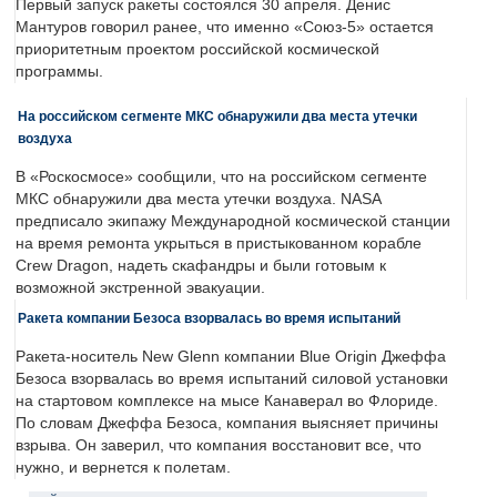
Первый запуск ракеты состоялся 30 апреля. Денис
Мантуров говорил ранее, что именно «Союз-5» остается
приоритетным проектом российской космической
программы.
На российском сегменте МКС обнаружили два места утечки
воздуха
В «Роскосмосе» сообщили, что на российском сегменте
МКС обнаружили два места утечки воздуха. NASA
предписало экипажу Международной космической станции
на время ремонта укрыться в пристыкованном корабле
Crew Dragon, надеть скафандры и были готовым к
возможной экстренной эвакуации.
Ракета компании Безоса взорвалась во время испытаний
Ракета-носитель New Glenn компании Blue Origin Джеффа
Безоса взорвалась во время испытаний силовой установки
на стартовом комплексе на мысе Канаверал во Флориде.
По словам Джеффа Безоса, компания выясняет причины
взрыва. Он заверил, что компания восстановит все, что
нужно, и вернется к полетам.