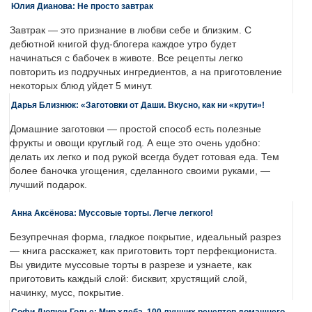
Юлия Дианова: Не просто завтрак
Завтрак — это признание в любви себе и близким. С
дебютной книгой фуд-блогера каждое утро будет
начинаться с бабочек в животе. Все рецепты легко
повторить из подручных ингредиентов, а на приготовление
некоторых блюд уйдет 5 минут.
Дарья Близнюк: «Заготовки от Даши. Вкусно, как ни «крути»!
Домашние заготовки — простой способ есть полезные
фрукты и овощи круглый год. А еще это очень удобно:
делать их легко и под рукой всегда будет готовая еда. Тем
более баночка угощения, сделанного своими руками, —
лучший подарок.
Анна Аксёнова: Муссовые торты. Легче легкого!
Безупречная форма, гладкое покрытие, идеальный разрез
— книга расскажет, как приготовить торт перфекциониста.
Вы увидите муссовые торты в разрезе и узнаете, как
приготовить каждый слой: бисквит, хрустящий слой,
начинку, мусс, покрытие.
Софи Дюпюи-Голье: Мир хлеба. 100 лучших рецептов домашнего