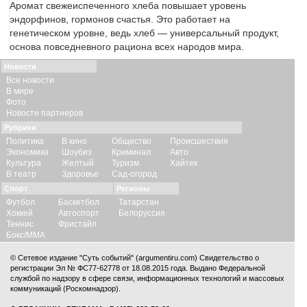
Аромат свежеиспеченного хлеба повышает уровень
эндорфинов, гормонов счастья. Это работает на
генетическом уровне, ведь хлеб — универсальный продукт,
основа повседневного рациона всех народов мира.
Новости
Все новости
В мире
Фото
Новости партнеров
Рубрики
Политика
В кино
Общество
Происшествия
Экономика
Шоубиз
Криминал
Авто
Культура
Желтый
Туризм
Хайтек
В театр
Здоровье
Сад-огород
Спорт
Регионы
Футбол
Баскетбол
Татарстан
Хоккей
Автоспорт
Белоруссия
Теннис
Фристайл
Бокс/ММА
© Сетевое издание "Суть событий" (argumentiru.com) Свидетельство о
регистрации Эл № ФС77-62778 от 18.08.2015 года. Выдано Федеральной
службой по надзору в сфере связи, информационных технологий и массовых
коммуникаций (Роскомнадзор).