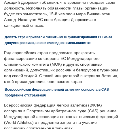
Аркадий Дворкович объявил, что временно покидает свою
должность. Исполнять обязанности главы организации
будет его заместитель, 15-й чемпион мира Вишванатан
Ананд. Накануне ЕС внес Аркадия Дворковича в
санкционный список.
Девять стран призвали лишить МОК финансирования ЕС из-за
допуска россиян, но они очевидно в меньшинстве
Ряд европейских стран предложили прекратить
финансирование со стороны ЕС Международного
олимпийского комитета (МОК) и других спортивных
организаций, допустивших россиян и белорусов к турнирам
под своей эгидой. С такой инициативой выступила Эстония,
к ней присоединились еще восемь стран.
Всероссийская федерация легкой атлетики оспорила в CAS
продление отстранения
Всероссийская федерация легкой атлетики (ВФЛА)
оспорила в Спортивном арбитражном суде (CAS) решение
Международной ассоциации легкоатлетических федераций
(World Athletics) о продлении запрета на участие
российских спортсменов в турнирах.