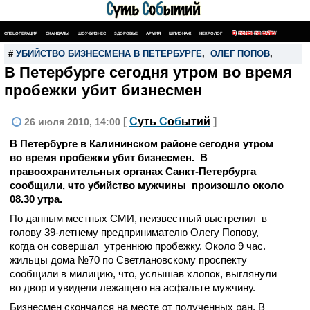
СПЕЦОПЕРАЦИЯ
СКАНДАЛЫ
ШОУ-БИЗНЕС
ЗДОРОВЬЕ
АРМИЯ
ШПИОНАЖ
НЕКРОЛОГ
ПОИСК ПО САЙТУ
#
УБИЙСТВО БИЗНЕСМЕНА В ПЕТЕРБУРГЕ
,
ОЛЕГ ПОПОВ
,
В Петербурге сегодня утром во время
пробежки убит бизнесмен
[
С
уть
С
о
б
ытий
]
26 июля 2010, 14:00
В Петербурге в Калининском районе сегодня утром
во время пробежки убит бизнесмен. В
правоохранительных органах Санкт-Петербурга
сообщили, что убийство мужчины произошло около
08.30 утра.
По данным местных СМИ, неизвестный выстрелил в
голову 39-летнему предпринимателю Олегу Попову,
когда он совершал утреннюю пробежку. Около 9 час.
жильцы дома №70 по Светлановскому проспекту
сообщили в милицию, что, услышав хлопок, выглянули
во двор и увидели лежащего на асфальте мужчину.
Бизнесмен скончался на месте от полученных ран. В