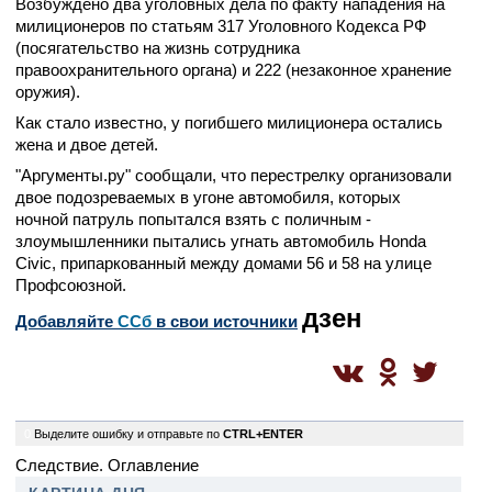
Возбуждено два уголовных дела по факту нападения на
милиционеров по статьям 317 Уголовного Кодекса РФ
(посягательство на жизнь сотрудника
правоохранительного органа) и 222 (незаконное хранение
оружия).
Как стало известно, у погибшего милиционера остались
жена и двое детей.
"Аргументы.ру" сообщали, что перестрелку организовали
двое подозреваемых в угоне автомобиля, которых
ночной патруль попытался взять с поличным -
злоумышленники пытались угнать автомобиль Honda
Civic, припаркованный между домами 56 и 58 на улице
Профсоюзной.
дзен
Добавляйте
CСб
в свои источники
0
Выделите ошибку и отправьте по
CTRL+ENTER
Следствие. Оглавление