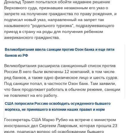
Дональд Трамп попытался обойти недавнее решение
Верховного суда, признавшее незаконным его указ о
запрете на получение гражданства по праву рождения, и
подписал новый указ, направленный на запрет так
называемого "родильного туризма", подразумевающего
приезд в страну на роды для получения ребенком
американского гражданства.
Великобритания ввела санкции против Озон банка и еще пяти
банков из РФ
Великобритания расширила санкционный список против
России.В него были включены 12 компаний, в том числе
ряд банков, а также одно физическое лицо и шесть судов.
Под санкции попал, в частности Озон банк. Там заявили,
что банк продолжает работать в обычном режиме, санкции
не повлияют на его работу.
США попросили Россию освободить осужденного бывшего
морпеха, не принявшего в колонии наших правил и норм
Госсекретарь США Марко Рубио на встрече с министром
иностранных дел Сергеем Лавровым, которая прошла 23
июля, подписал вопрос об освобождении бывшего