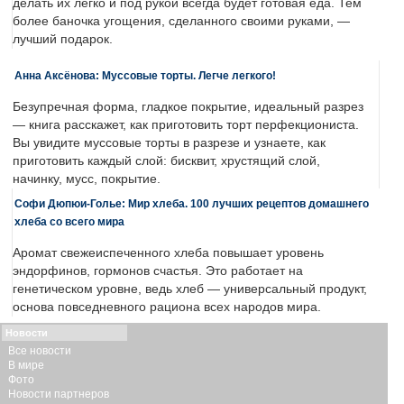
делать их легко и под рукой всегда будет готовая еда. Тем
более баночка угощения, сделанного своими руками, —
лучший подарок.
Анна Аксёнова: Муссовые торты. Легче легкого!
Безупречная форма, гладкое покрытие, идеальный разрез
— книга расскажет, как приготовить торт перфекциониста.
Вы увидите муссовые торты в разрезе и узнаете, как
приготовить каждый слой: бисквит, хрустящий слой,
начинку, мусс, покрытие.
Софи Дюпюи-Голье: Мир хлеба. 100 лучших рецептов домашнего
хлеба со всего мира
Аромат свежеиспеченного хлеба повышает уровень
эндорфинов, гормонов счастья. Это работает на
генетическом уровне, ведь хлеб — универсальный продукт,
основа повседневного рациона всех народов мира.
Новости
Все новости
В мире
Фото
Новости партнеров