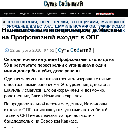
СПЕЦОПЕРАЦИЯ
СКАНДАЛЫ
ШОУ-БИЗНЕС
ЗДОРОВЬЕ
АРМИЯ
ШПИОНАЖ
НЕКРОЛОГ
ПОИСК ПО САЙТУ
#
ПРОФСОЮЗНАЯ
,
ПЕРЕСТРЕЛКИ
,
УГОНЩИКАМИ
,
МИЛИЦИОНЕР
,
УРОЖЕНЕЦ ДАГЕСТАНА
,
ШАМИЛЬ ИСМАИЛОВ
,
ЗАКИР ИСМАИ
Напавшие на милиционеров в Москве
,
БАНДПОДПОЛЬЮ
,
НА СЕВЕРНОМ КАВКАЗЕ
,
ДВА УГОЛОВНЫХ 
на Профсоюзной входят в ОПГ
[
С
уть
С
о
б
ытий
]
12 августа 2010, 07:51
Сегодня ночью на улице Профсоюзная около дома
58 в результате перестрелки с угонщиками один
милиционер был убит, двое ранены.
Один из злоумышленников госпитализирован с пятью
огнестрельными ранениями. Это уроженец Дагестана
Шамиль Исмаилов. Его однофамилец и, возможно,
родственник, Закир Исмаилов скрылся.
По предварительной версии следствия, Исмаиловы
входят в ОПГ, занимающуюся угонами автомобилей,
также в СКП не исключают их причастности к
бандподполью на Северном Кавказе.