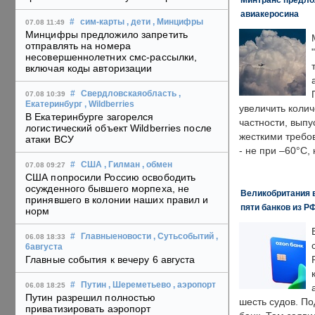
авиакеросина
#
сим-карты
, дети
, Минцифры
07.08 11:49
Минцифры предложило запретить
отправлять на номера
несовершеннолетних смс-рассылки,
включая коды авторизации
#
Свердловскаяобласть
,
07.08 10:39
Екатеринбург
, Wildberries
увеличить колич
В Екатеринбурге загорелся
частности, выпу
логистический объект Wildberries после
жесткими требо
атаки ВСУ
- не при –60°C,
#
США
, Гилман
, обмен
07.08 09:27
США попросили Россию освободить
осужденного бывшего морпеха, не
Великобритания в
принявшего в колонии наших правил и
пяти банков из Р
норм
#
Главныеновости
, Сутьсобытий
,
06.08 18:33
6августа
Главные события к вечеру 6 августа
#
Путин
, Шереметьево
, аэропорт
06.08 18:25
Путин разрешил полностью
шесть судов. По
приватизировать аэропорт