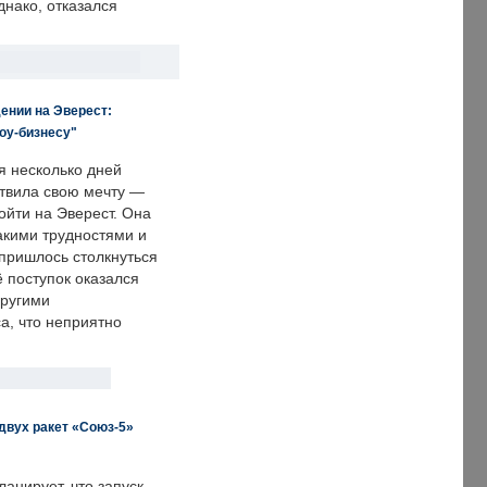
днако, отказался
ении на Эверест:
оу-бизнесу"
я несколько дней
твила свою мечту —
ойти на Эверест. Она
акими трудностями и
пришлось столкнуться
ё поступок оказался
другими
а, что неприятно
двух ракет «Союз-5»
анирует, что запуск