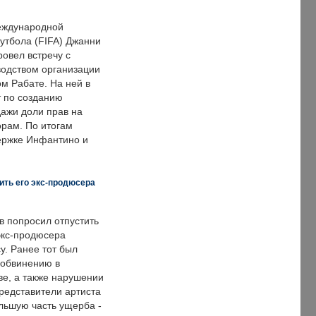
еждународной
тбола (FIFA) Джанни
овел встречу с
одством организации
м Рабате. На ней в
т по созданию
дажи доли прав на
рам. По итогам
держке Инфантино и
ить его экс-продюсера
в попросил отпустить
экс-продюсера
у. Ранее тот был
 обвинению в
е, а также нарушении
редставители артиста
льшую часть ущерба -