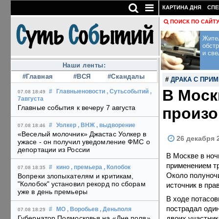
КАРТИНА ДНЯ
СПЕ
ПОИСК ПО САЙТ
Жите
обст
и све
Наши ленты:
#Главная
#ВСЯ
#Скандалы
#
ДРАКА С ПРИ
В Моск
#
Главныеновости
, Сутьсобытий
,
07.08 18:49
7августа
Главные события к вечеру 7 августа
произо
#
Уолкер
, ВНЖ
, выдворение
07.08 18:46
«Веселый молочник» Джастас Уолкер в
26 декабря 
ужасе - он получил уведомление ФМС о
депортации из России
В Москве в но
применением тр
#
кино
, премьера
, Колобок
07.08 18:35
Около полуночи
Вопреки злопыхателям и критикам,
"Колобок" установил рекорд по сборам
источник в пра
уже в день премьеры
В ходе потасов
пострадал оди
#
МО
, Воробьев
, Деньполя
07.08 18:29
двоих участник
Губернатор Подмосковья на «Дне поля»