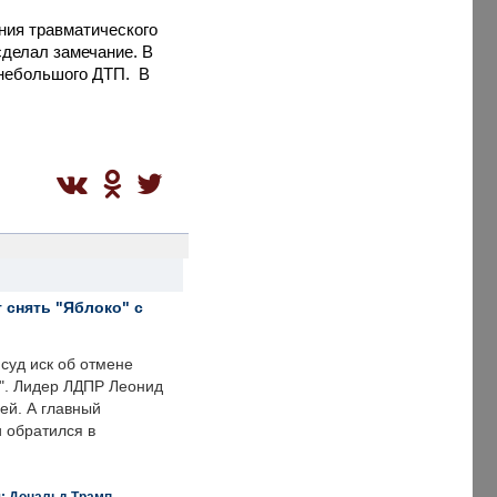
ния травматического
сделал замечание. В
небольшого ДТП. В
 снять "Яблоко" с
суд иск об отмене
о". Лидер ЛДПР Леонид
ей. А главный
и обратился в
я: Дональд Трамп