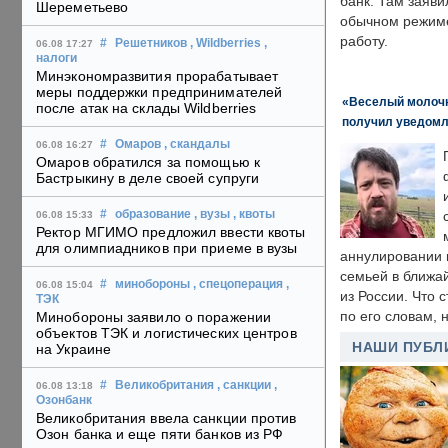
банк. Там заяви
Шереметьево
обычном режиме
работу.
#
Решетников
, Wildberries
,
06.08 17:27
налоги
Минэкономразвития прорабатывает
меры поддержки предпринимателей
«Веселый молочни
после атак на склады Wildberries
получил уведомл
#
Омаров
, скандалы
06.08 16:27
Омаров обратился за помощью к
Бастрыкину в деле своей супруги
#
образование
, вузы
, квоты
06.08 15:33
Ректор МГИМО предложил ввести квоты
для олимпиадников при приеме в вузы
аннулировании в
семьей в ближа
#
минобороны
, спецоперация
,
06.08 15:04
из России. Что 
ТЭК
по его словам, н
Минобороны заявило о поражении
объектов ТЭК и логистических центров
НАШИ ПУБЛ
на Украине
#
Великобритания
, санкции
,
06.08 13:18
Озонбанк
Великобритания ввела санкции против
Озон банка и еще пяти банков из РФ