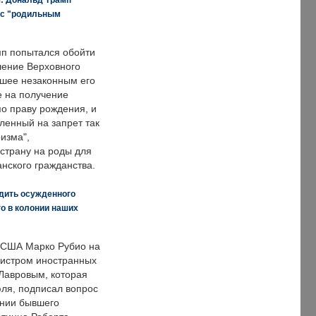
 с "родильным
п попытался обойти
ение Верховного
вшее незаконным его
е на получение
по праву рождения, и
ленный на запрет так
изма",
страну на роды для
нского гражданства.
дить осужденного
о в колонии наших
 США Марко Рубио на
нистром иностранных
Лавровым, которая
ля, подписал вопрос
нии бывшего