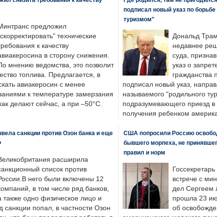
подписал новый указ по борьбе
туризмом"
Минтранс предложил
"скорректировать" технические
Дональд Трам
требования к качеству
недавнее реш
авиакеросина в сторону снижения.
суда, призна
По мнению ведомства, это позволит
указ о запрет
ество топлива. Предлагается, в
гражданства 
скать авиакеросин с менее
подписал новый указ, направ
ваниями к температуре замерзания
называемого "родильного тур
 как делают сейчас, а при –50°C.
подразумевающего приезд в 
получения ребенком америка
вела санкции против Озон банка и еще
США попросили Россию освобо
Ф
бывшего морпеха, не принявшег
правил и норм
Великобритания расширила
санкционный список против
Госсекретарь
России.В него были включены 12
встрече с ми
компаний, в том числе ряд банков,
дел Сергеем 
а также одно физическое лицо и
прошла 23 ию
д санкции попал, в частности Озон
об освобожде