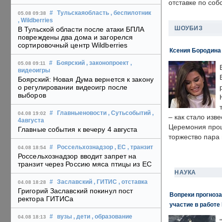
отставке по со
#
Тульскаяобласть
, беспилотник
05.08 09:38
, Wildberries
ШОУБИЗ
В Тульской области после атаки БПЛА
повреждены два дома и загорелся
сортировочный центр Wildberries
Ксения Бородина
#
Боярский
, законопроект
,
05.08 09:11
видеоигры
Боярский: Новая Дума вернется к закону
о регулировании видеоигр после
выборов
#
Главныеновости
, Сутьсобытий
,
04.08 19:02
– как стало изв
4августа
Церемония прошл
Главные события к вечеру 4 августа
торжество пара 
#
Россельхознадзор
, ЕС
, транзит
04.08 18:54
Россельхознадзор вводит запрет на
транзит через Россию мяса птицы из ЕС
НАУКА
#
Заславский
, ГИТИС
, отставка
04.08 18:28
Григорий Заславский покинул пост
Вопреки прогноза
ректора ГИТИСа
участие в работе 
#
вузы
, дети
, образование
04.08 18:13