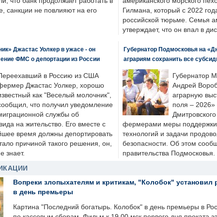
ли, что банк продолжает работать в
американского морского пех
, санкции не повлияют на его
Гилмана, который с 2022 год
российской тюрьме. Семья 
утверждает, что он впал в ди
к» Джастас Уолкер в ужасе - он
Губернатор Подмосковья на «Д
ение ФМС о депортации из России
аграриям сохранить все субсид
Переехавший в Россию из США
Губернатор М
фермер Джастас Уолкер, хорошо
Андрей Вороб
известный как "Веселый молочник",
аграрную выс
сообщил, что получил уведомление
поля – 2026»
миграционной службы об
Дмитровского 
ида на жительство. Его вместе с
фермерами меры поддержки
йшее время должны депортировать
технологий и задачи продов
стало причиной такого решения, он,
безопасности. Об этом сооб
е знает.
правительства Подмосковья.
ИКАЦИИ
Вопреки злопыхателям и критикам, "Колобок" установил 
в день премьеры
Картина "Последний богатырь. Колобок" в день премьеры в Ро
по кассовым сборам. Фильм к 19.00 мск первого дня проката 