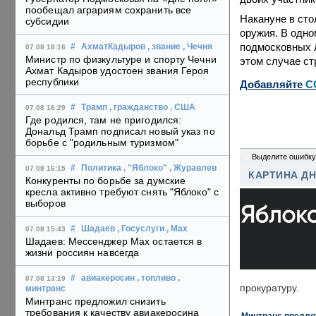
пообещал аграриям сохранить все
Накануне в сто
субсидии
оружия. В одно
подмосковных 
#
АхматКадыров
, звание
, Чечня
07.08 18:16
Министр по физкультуре и спорту Чечни
этом случае ст
Ахмат Кадыров удостоен звания Героя
республики
Добавляйте
C
#
Трамп
, гражданство
, США
07.08 16:29
Где родился, там не пригодился:
Дональд Трамп подписал новый указ по
борьбе с "родильным туризмом"
0
Выделите ошибку
#
Политика
, "Яблоко"
, Журавлев
07.08 16:15
КАРТИНА Д
Конкуренты по борьбе за думские
кресла активно требуют снять "Яблоко" с
выборов
#
Шадаев
, Госуслуги
, Max
07.08 15:43
Шадаев: Мессенджер Max остается в
жизни россиян навсегда
#
авиакеросин
, топливо
,
07.08 13:19
прокуратуру.
минтранс
Минтранс предложил снизить
требования к качеству авиакеросина
Минтранс предлож