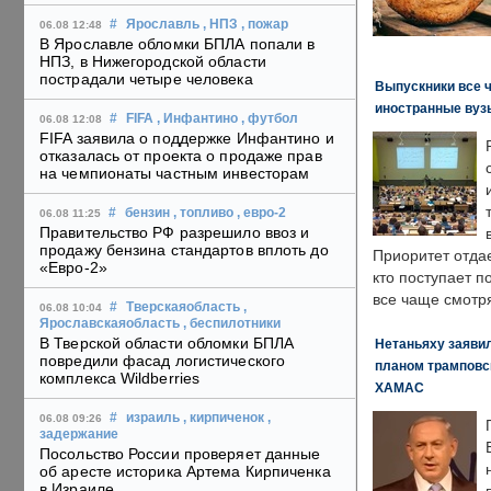
#
Ярославль
, НПЗ
, пожар
06.08 12:48
В Ярославле обломки БПЛА попали в
НПЗ, в Нижегородской области
пострадали четыре человека
Выпускники все 
иностранные вуз
#
FIFA
, Инфантино
, футбол
06.08 12:08
FIFA заявила о поддержке Инфантино и
отказалась от проекта о продаже прав
на чемпионаты частным инвесторам
#
бензин
, топливо
, евро-2
06.08 11:25
Правительство РФ разрешило ввоз и
продажу бензина стандартов вплоть до
Приоритет отда
«Евро-2»
кто поступает п
все чаще смотря
#
Тверскаяобласть
,
06.08 10:04
Ярославскаяобласть
, беспилотники
В Тверской области обломки БПЛА
Нетаньяху заявил
повредили фасад логистического
планом трамповс
комплекса Wildberries
ХАМАС
#
израиль
, кирпиченок
,
06.08 09:26
задержание
Посольство России проверяет данные
об аресте историка Артема Кирпиченка
в Израиле