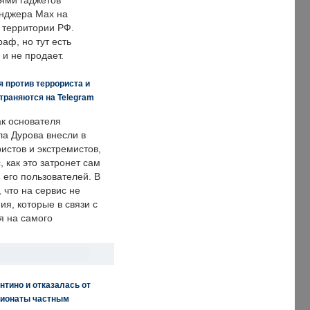
ями гаджетов
енджера Max на
 территории РФ.
аф, но тут есть
 и не продает.
 против террориста и
траняются на Telegram
ак основателя
ла Дурова внесли в
истов и экстремистов,
, как это затронет сам
 его пользователей. В
что на сервис не
я, которые в связи с
я на самого
нтино и отказалась от
пионаты частным