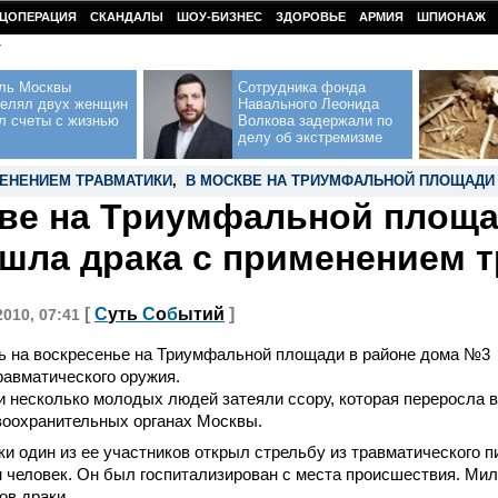
ЦОПЕРАЦИЯ
СКАНДАЛЫ
ШОУ-БИЗНЕС
ЗДОРОВЬЕ
АРМИЯ
ШПИОНАЖ
У
ль Москвы
Сотрудника фонда
релял двух женщин
Навального Леонида
л счеты с жизнью
Волкова задержали по
делу об экстремизме
МЕНЕНИЕМ ТРАВМАТИКИ
,
В МОСКВЕ НА ТРИУМФАЛЬНОЙ ПЛОЩАДИ
ве на Триумфальной площ
шла драка с применением 
[
С
уть
С
о
б
ытий
]
2010, 07:41
чь на воскресенье на Триумфальной площади в районе дома №3
авматического оружия.
 несколько молодых людей затеяли ссору, которая переросла в
воохранительных органах Москвы.
ки один из ее участников открыл стрельбу из травматического п
н человек. Он был госпитализирован с места происшествия. М
ов драки.