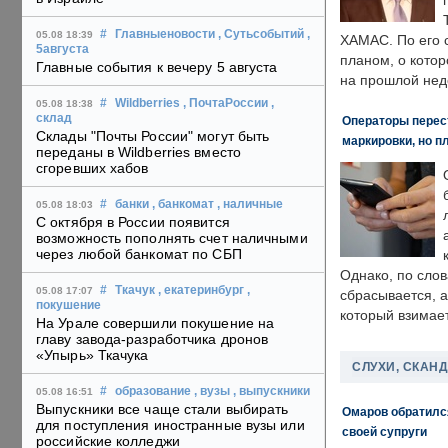
#
Главныеновости
, Сутьсобытий
,
05.08 18:39
ХАМАС. По его 
5августа
планом, о кото
Главные события к вечеру 5 августа
на прошлой нед
#
Wildberries
, ПочтаРоссии
,
05.08 18:38
склад
Операторы перест
Склады "Почты России" могут быть
маркировки, но п
переданы в Wildberries вместо
сгоревших хабов
#
банки
, банкомат
, наличные
05.08 18:03
С октября в России появится
возможность пополнять счет наличными
через любой банкомат по СБП
Однако, по слов
#
Ткачук
, екатеринбург
,
05.08 17:07
сбрасывается, а
покушение
который взимает
На Урале совершили покушение на
главу завода-разработчика дронов
«Упырь» Ткачука
СЛУХИ, СКАН
#
образование
, вузы
, выпускники
05.08 16:51
Выпускники все чаще стали выбирать
Омаров обратилс
для поступления иностранные вузы или
своей супруги
российские колледжи