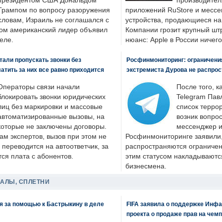
президентом США Дональдом
производител
Трампом по вопросу разоружения
приложений RuStore и месс
словам, Израиль не соглашался с
устройства, продающиеся на
ром американский лидер объявил
Компании грозит крупный штр
еле.
нюанс: Apple в России ничего
али пропускать звонки без
Росфинмониторинг: ограничения
латить за них все равно приходится
экстремиста Дурова не распрос
Операторы связи начали
После того, к
блокировать звонки юридических
Telegram Пав
лиц без маркировки и массовые
список террор
автоматизированные вызовы, на
возник вопрос
которые не заключены договоры.
мессенджер и
ам экспертов, вызов при этом не
Росфинмониторинге заявили, 
 переводится на автоответчик, за
распространяются ограничени
ся плата с абонентов.
этим статусом накладываютс
бизнесмена.
ДАЛЫ, СПЛЕТНИ
я за помощью к Бастрыкину в деле
FIFA заявила о поддержке Инфа
проекта о продаже прав на чем