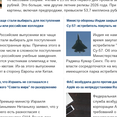
рублей. Это больше, чем другие летние релизы 2026 года. Пр
картины, включая предпродажи, превысили 53,7 миллиона руб
чаще стали выбирать для поступления
Министр обороны Индии закрыл
ы или российские колледжи
Су-57: истребитель покупать н
Российские выпускники все чаще
Индия не нам
стали выбирать для поступления
время закупа
иностранные вузы. Причина этого в
истребители "
том числе в сложности поступления
Су-57. Об это
в российские учебные заведения.
Министерства
ется участникам олимпиад и тем,
Раджеш Кумар Сингх. По его
о квотам. Из-за этого выпускники
власти сосредоточатся на м
т в сторону Европы или Китая.
имеющегося парка истребит
, что Израиль не соглашался с
ФАС возбудила дело против да
кого "Совета мира" по разоружению
Apple из-за непредустановки Ru
Федеральная
Премьер-министр Израиля
служба возбу
Биньямин Нетаньяху заявил, что у
корпорации A
него есть разногласия с
требований о