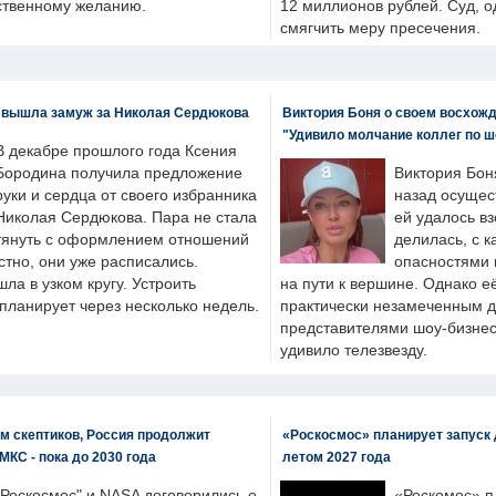
бственному желанию.
12 миллионов рублей. Суд, о
смягчить меру пресечения.
 вышла замуж за Николая Сердюкова
Виктория Боня о своем восхожд
"Удивило молчание коллег по ш
В декабре прошлого года Ксения
Бородина получила предложение
Виктория Бон
руки и сердца от своего избранника
назад осущес
Николая Сердюкова. Пара не стала
ей удалось вз
тянуть с оформлением отношений
делилась, с к
естно, они уже расписались.
опасностями 
а в узком кругу. Устроить
на пути к вершине. Однако е
планирует через несколько недель.
практически незамеченным 
представителями шоу-бизнес
удивило телезвезду.
м скептиков, Россия продолжит
«Роскосмос» планирует запуск 
МКС - пока до 2030 года
летом 2027 года
"Роскосмос" и NASA договорились о
«Роскомос» пл