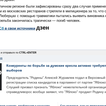
личном регионе были зафиксированы сразу два случая примене
м из московских ресторанов стреляли в милиционера за то, что 
Люберцах с помощью травматики пытались выявить виновника 
рельба закончилась трагически — погиб человек.
дзен
Сб
в свои источники
 и отправьте по
CTRL+ENTER
НЯ
Конкуренты по борьбе за думские кресла активно требуют
выборов
Председатель "Родины" Алексей Журавлев подал в Верховный 
регистрации списка кандидатов в парламент от партии "Яблок
Слуцкий призвал признать "Яблоко" нежелательной организаци
справедливорос вообще заявил, что "Яблоко" продает Родину 
ил снизить требования к качеству
Где родился, там не пригодилс