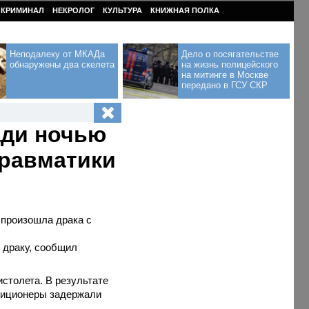
КРИМИНАЛ
НЕКРОЛОГ
КУЛЬТУРА
КНИЖНАЯ ПОЛКА
Неподалеку от МКАДа
Дело о посягательстве
обнаружены два скелета
на жизнь полицейского
на митинге в Москве
передано в ГСУ СКР
ади ночью
травматики
 произошла драка с
 драку, сообщил
истолета. В результате
илиционеры задержали