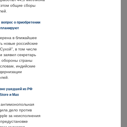
и этом общие сборы
лей.
 вопрос о приобретении
е планируют
ерена в ближайшее
ть новые российские
Сухой", в том числе
м заявил секретарь
 обороны страны
 словам, индийские
одернизации
елей.
вно ушедшей из РФ
Store и Max
 антимонопольная
дила дело против
pple за неисполнения
 предустановке