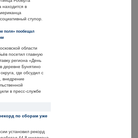
отинца Роберта
а находится в
американца
ссоциативный ступор.
не поля» пообещал
ии
осковской области
ьёв посетил главную
тавку региона «День
 в деревне Бунятино
округа, где обсудил с
, внедрение
ольственной
щили в пресс-службе
рекорд по сборам уже
ссии установил рекорд
заработал 44,8 миллиона