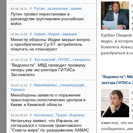
#
Путин
, назначение
, армия
05.08 16:21
Путин провел перестановки в
руководстве группировок российских
войск
#
Армия
, Индия
, авиация
05.08 13:55
Курбан Омаров в
Министр обороны Индии закрыл вопрос
видео, в которо
о приобретении Су-57: истребитель
Комитета Алекс
покупать не планируют
разобраться в с
#
Заславский
, ГИТИС
, скандалы
05.08 12:16
"Ведомости": МВД проводит проверку
теперь уже экс-ректора ГИТИСа
Заславского
"Ведомости": МВД
ректора ГИТИСа 
#
Минобороны
, спецоперация
,
05.08 10:01
Украина
Минобороны заявило о поражении
транспортно-логистических центров в
Киеве и Киевской области
#
Нетаньяху
, Трамп
, Израиль
05.08 09:55
Нетаньяху заявил, что Израиль не
известно, что о
соглашался с планом трамповского
сообщалось, ре
"Совета мира" по разоружению ХАМАС