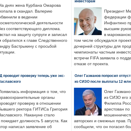
инвесторам
На днях жена Курбана Омарова
попала в скандал. Валерию
Президент М
обвинили в ведении
федерации фу
косметологической деятельности
Инфантино пр
без соответствующего диплома.
высшим руков
стал на защиту супруги и записал
в марокканско
м обратился к главе Следственного
том числе обсуждался проек
андру Бастрыкину с просьбой
дочерней структуры для про
итуации.
чемпионаты частным инвесто
встречи FIFA заявила о под
отказе от проекта.
 проводит проверку теперь уже экс-
Олег Газманов попросил отпуст
Заславского
из СИЗО после выплаты 12 млн
Появилась информация о том, что
Олег Газмано
правоохранительные органы
из СИЗО его 
проводят проверку в отношении
Филиппа Росс
бывшего ректора ГИТИСа Григория
арестован по
Заславского. Накануне стало
мошенничеств
н покидает должность 5 августа. Как
авторских и смежных прав. П
ктор написал заявление об
сообщили, что он погасил бо