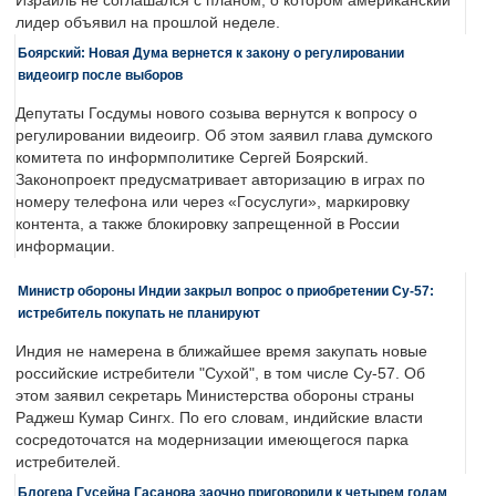
Израиль не соглашался с планом, о котором американский
лидер объявил на прошлой неделе.
Боярский: Новая Дума вернется к закону о регулировании
видеоигр после выборов
Депутаты Госдумы нового созыва вернутся к вопросу о
регулировании видеоигр. Об этом заявил глава думского
комитета по информполитике Сергей Боярский.
Законопроект предусматривает авторизацию в играх по
номеру телефона или через «Госуслуги», маркировку
контента, а также блокировку запрещенной в России
информации.
Министр обороны Индии закрыл вопрос о приобретении Су-57:
истребитель покупать не планируют
Индия не намерена в ближайшее время закупать новые
российские истребители "Сухой", в том числе Су-57. Об
этом заявил секретарь Министерства обороны страны
Раджеш Кумар Сингх. По его словам, индийские власти
сосредоточатся на модернизации имеющегося парка
истребителей.
Блогера Гусейна Гасанова заочно приговорили к четырем годам