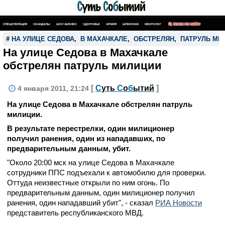
СПЕЦОПЕРАЦИЯ
СКАНДАЛЫ
ШОУ-БИЗНЕС
ЗДОРОВЬЕ
АРМИЯ
ШПИОНАЖ
НЕКРОЛОГ
ПОИСК ПО САЙТУ
#
НА УЛИЦЕ СЕДОВА
,
В МАХАЧКАЛЕ
,
ОБСТРЕЛЯН
,
ПАТРУЛЬ МИ
На улице Седова в Махачкале
обстрелян патруль милиции
[
С
уть
С
о
б
ытий
]
4 января 2011, 21:24
На улице Седова в Махачкале обстрелян патруль
милиции.
В результате перестрелки, один милиционер
получил ранения, один из нападавших, по
предварительным данным, убит.
"Около 20:00 мск на улице Седова в Махачкале
сотрудники ППС подъехали к автомобилю для проверки.
Оттуда неизвестные открыли по ним огонь. По
предварительным данным, один милиционер получил
ранения, один нападавший убит", - сказал
РИА Новости
представитель республиканского МВД.