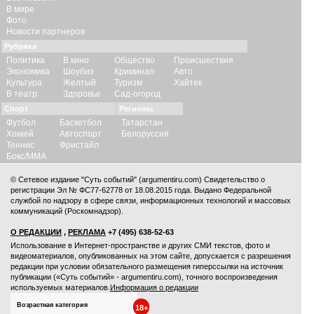
В мире
Фото
Новости партнеров
Рубрики
Политика
В кино
Общество
Происшествия
Экономика
Шоубиз
Криминал
Авто
Культура
Желтый
Туризм
Хайтек
В театр
Здоровье
Сад-огород
Спорт
Регионы
Футбол
Баскетбол
Татарстан
Хоккей
Автоспорт
Белоруссия
Теннис
Фристайл
Бокс/ММА
© Сетевое издание "Суть событий" (argumentiru.com) Свидетельство о
регистрации Эл № ФС77-62778 от 18.08.2015 года. Выдано Федеральной
службой по надзору в сфере связи, информационных технологий и массовых
коммуникаций (Роскомнадзор).
О РЕДАКЦИИ
,
РЕКЛАМА
+7 (495) 638-52-63
Использование в Интернет-пространстве и других СМИ текстов, фото и
видеоматериалов, опубликованных на этом сайте, допускается с
разрешения
редакции
при условии обязательного размещения гиперссылки на источник
публикации («Суть событий» - argumentiru.com), точного воспроизведения
используемых материалов.
Информация о редакции
Возрастная категория
18+