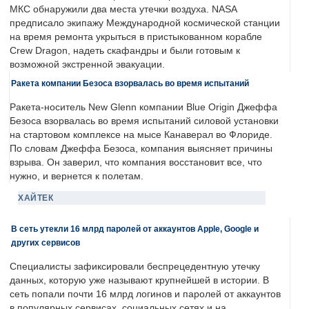
МКС обнаружили два места утечки воздуха. NASA
предписало экипажу Международной космической станции
на время ремонта укрыться в пристыкованном корабле
Crew Dragon, надеть скафандры и были готовым к
возможной экстренной эвакуации.
Ракета компании Безоса взорвалась во время испытаний
Ракета-носитель New Glenn компании Blue Origin Джеффа
Безоса взорвалась во время испытаний силовой установки
на стартовом комплексе на мысе Канаверал во Флориде.
По словам Джеффа Безоса, компания выясняет причины
взрыва. Он заверил, что компания восстановит все, что
нужно, и вернется к полетам.
ХАЙТЕК
В сеть утекли 16 млрд паролей от аккаунтов Apple, Google и
других сервисов
Специалисты зафиксировали беспрецедентную утечку
данных, которую уже называют крупнейшей в истории. В
сеть попали почти 16 млрд логинов и паролей от аккаунтов
в популярных сервисах, социальных сетях и на