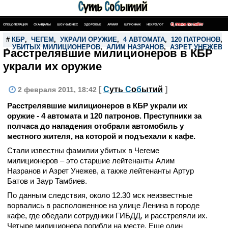
СПЕЦОПЕРАЦИЯ
СКАНДАЛЫ
ШОУ-БИЗНЕС
ЗДОРОВЬЕ
АРМИЯ
ШПИОНАЖ
НЕКРОЛОГ
ПОИСК ПО САЙТУ
#
КБР
,
ЧЕГЕМ
,
УКРАЛИ ОРУЖИЕ
,
4 АВТОМАТА
,
120 ПАТРОНОВ
,
,
УБИТЫХ МИЛИЦИОНЕРОВ
,
АЛИМ НАЗРАНОВ
,
АЗРЕТ УНЕЖЕВ
Расстрелявшие милиционеров в КБР
украли их оружие
[
С
уть
С
о
б
ытий
]
2 февраля 2011, 18:42
Расстрелявшие милиционеров в КБР украли их
оружие - 4 автомата и 120 патронов. Преступники за
полчаса до нападения отобрали автомобиль у
местного жителя, на которой и подъехали к кафе.
Стали известны фамилии убитых в Чегеме
милиционеров – это старшие лейтенанты Алим
Назранов и Азрет Унежев, а также лейтенанты Артур
Батов и Заур Тамбиев.
По данным следствия, около 12.30 мск неизвестные
ворвались в расположенное на улице Ленина в городе
кафе, где обедали сотрудники ГИБДД, и расстреляли их.
Четыре милиционера погибли на месте. Еще один