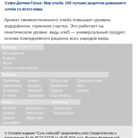
Софи Дюпюи-Голье: Мир хлеба. 100 лучших рецептов домашнего
хлеба со всего мира
Аромат свежеиспеченного хлеба повышает уровень
эндорфинов, гормонов счастья. Это работает на
генетическом уровне, ведь хлеб — универсальный продукт,
основа повседневного рациона всех народов мира.
Новости
Все новости
В мире
Фото
Новости партнеров
Рубрики
Политика
В кино
Общество
Происшествия
Экономика
Шоубиз
Криминал
Авто
Культура
Желтый
Туризм
Хайтек
В театр
Здоровье
Сад-огород
Спорт
Регионы
Футбол
Баскетбол
Татарстан
Хоккей
Автоспорт
Белоруссия
Теннис
Фристайл
Бокс/ММА
© Сетевое издание "Суть событий" (argumentiru.com) Свидетельство о
регистрации Эл № ФС77-62778 от 18.08.2015 года. Выдано Федеральной