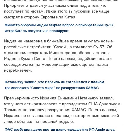
Приоритет отдается участникам олимпиад и тем, кто
поступает по квотам. Из-за этого выпускники все чаще
смотрят в сторону Европы или Китая.
Министр обороны Индии закрыл вопрос о приобретении Су-57:
истребитель покупать не планируют
Индия не намерена в ближайшее время закупать новые
российские истребители "Сухой", в том числе Су-57. Об
этом заявил секретарь Министерства обороны страны
Раджеш Кумар Сингх. По его словам, индийские власти
сосредоточатся на модернизации имеющегося парка
истребителей.
Нетаньяху заявил, что Израиль не соглашался с планом
трамповского "Совета мира" по разоружению ХАМАС
Премьер-министр Израиля Биньямин Нетаньяху заявил,
что у него есть разногласия с президентом США Дональдом
Трампом по вопросу разоружения ХАМАС. По его словам,
Израиль не соглашался с планом, о котором американский
лидер объявил на прошлой неделе.
ФАС возбудила дело против давно ушедшей из РФ Apple из-за