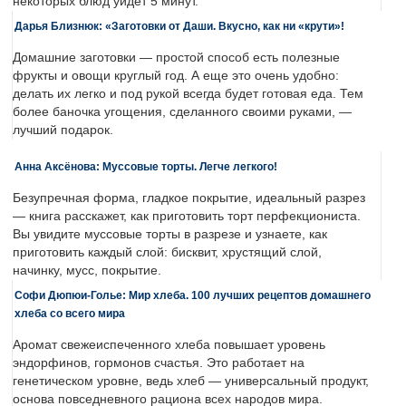
некоторых блюд уйдет 5 минут.
Дарья Близнюк: «Заготовки от Даши. Вкусно, как ни «крути»!
Домашние заготовки — простой способ есть полезные
фрукты и овощи круглый год. А еще это очень удобно:
делать их легко и под рукой всегда будет готовая еда. Тем
более баночка угощения, сделанного своими руками, —
лучший подарок.
Анна Аксёнова: Муссовые торты. Легче легкого!
Безупречная форма, гладкое покрытие, идеальный разрез
— книга расскажет, как приготовить торт перфекциониста.
Вы увидите муссовые торты в разрезе и узнаете, как
приготовить каждый слой: бисквит, хрустящий слой,
начинку, мусс, покрытие.
Софи Дюпюи-Голье: Мир хлеба. 100 лучших рецептов домашнего
хлеба со всего мира
Аромат свежеиспеченного хлеба повышает уровень
эндорфинов, гормонов счастья. Это работает на
генетическом уровне, ведь хлеб — универсальный продукт,
основа повседневного рациона всех народов мира.