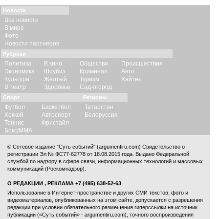
Новости
Все новости
В мире
Фото
Новости партнеров
Рубрики
Политика
В кино
Общество
Происшествия
Экономика
Шоубиз
Криминал
Авто
Культура
Желтый
Туризм
Хайтек
В театр
Здоровье
Сад-огород
Спорт
Регионы
Футбол
Баскетбол
Татарстан
Хоккей
Автоспорт
Белоруссия
Теннис
Фристайл
Бокс/ММА
© Сетевое издание "Суть событий" (argumentiru.com) Свидетельство о
регистрации Эл № ФС77-62778 от 18.08.2015 года. Выдано Федеральной
службой по надзору в сфере связи, информационных технологий и массовых
коммуникаций (Роскомнадзор).
О РЕДАКЦИИ
,
РЕКЛАМА
+7 (495) 638-52-63
Использование в Интернет-пространстве и других СМИ текстов, фото и
видеоматериалов, опубликованных на этом сайте, допускается с
разрешения
редакции
при условии обязательного размещения гиперссылки на источник
публикации («Суть событий» - argumentiru.com), точного воспроизведения