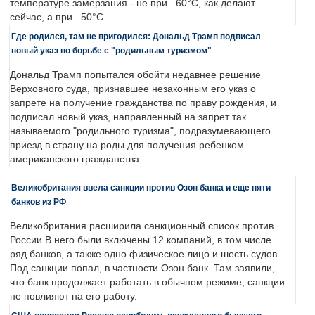
температуре замерзания - не при –60°C, как делают
сейчас, а при –50°C.
Где родился, там не пригодился: Дональд Трамп подписал
новый указ по борьбе с "родильным туризмом"
Дональд Трамп попытался обойти недавнее решение
Верховного суда, признавшее незаконным его указ о
запрете на получение гражданства по праву рождения, и
подписал новый указ, направленный на запрет так
называемого "родильного туризма", подразумевающего
приезд в страну на роды для получения ребенком
американского гражданства.
Великобритания ввела санкции против Озон банка и еще пяти
банков из РФ
Великобритания расширила санкционный список против
России.В него были включены 12 компаний, в том числе
ряд банков, а также одно физическое лицо и шесть судов.
Под санкции попал, в частности Озон банк. Там заявили,
что банк продолжает работать в обычном режиме, санкции
не повлияют на его работу.