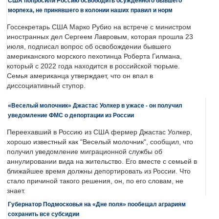
США попросили Россию освободить осужденного бывшего
морпеха, не принявшего в колонии наших правил и норм
Госсекретарь США Марко Рубио на встрече с министром
иностранных дел Сергеем Лавровым, которая прошла 23
июля, подписал вопрос об освобождении бывшего
американского морского пехотинца Роберта Гилмана,
который с 2022 года находится в российской тюрьме.
Семья американца утверждает, что он впал в
диссоциативный ступор.
«Веселый молочник» Джастас Уолкер в ужасе - он получил
уведомление ФМС о депортации из России
Переехавший в Россию из США фермер Джастас Уолкер,
хорошо известный как "Веселый молочник", сообщил, что
получил уведомление миграционной службы об
аннулировании вида на жительство. Его вместе с семьей в
ближайшее время должны депортировать из России. Что
стало причиной такого решения, он, по его словам, не
знает.
Губернатор Подмосковья на «Дне поля» пообещал аграриям
сохранить все субсидии