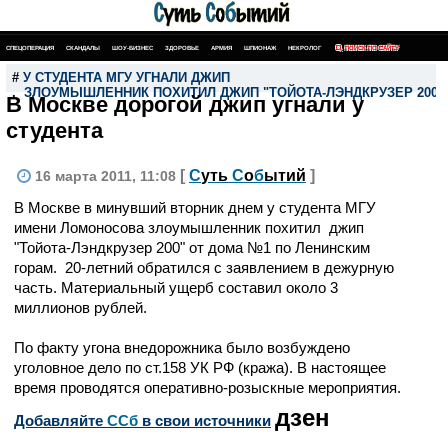
СПЕЦОПЕРАЦИЯ
СКАНДАЛЫ
ШОУ-БИЗНЕС
ЗДОРОВЬЕ
АРМИЯ
ШПИОНАЖ
НЕКРОЛОГ
ПОИСК ПО САЙТУ
#
У СТУДЕНТА МГУ УГНАЛИ ДЖИП
,
ЗЛОУМЫШЛЕННИК ПОХИТИЛ ДЖИП "ТОЙОТА-ЛЭНДКРУЗЕР 200" 
В Москве дорогой джип угнали у
студента
[
С
уть
С
о
б
ытий
]
16 марта 2011, 11:08
В Москве в минувший вторник днем у студента МГУ
имени Ломоносова злоумышленник похитил джип
"Тойота-Лэндкрузер 200" от дома №1 по Ленинским
горам. 20-летний обратился с заявлением в дежурную
часть. Материальный ущерб составил около 3
миллионов рублей.
По факту угона внедорожника было возбуждено
уголовное дело по ст.158 УК РФ (кража). В настоящее
время проводятся оперативно-розыскные мероприятия.
дзен
Добавляйте
CСб
в свои источники