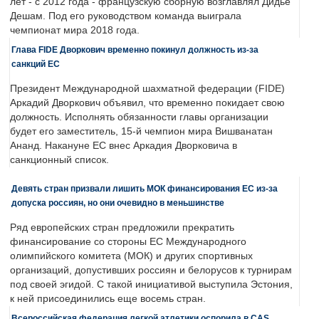
лет - с 2012 года - французскую сборную возглавлял Дидье
Дешам. Под его руководством команда выиграла
чемпионат мира 2018 года.
Глава FIDE Дворкович временно покинул должность из-за
санкций ЕС
Президент Международной шахматной федерации (FIDE)
Аркадий Дворкович объявил, что временно покидает свою
должность. Исполнять обязанности главы организации
будет его заместитель, 15-й чемпион мира Вишванатан
Ананд. Накануне ЕС внес Аркадия Дворковича в
санкционный список.
Девять стран призвали лишить МОК финансирования ЕС из-за
допуска россиян, но они очевидно в меньшинстве
Ряд европейских стран предложили прекратить
финансирование со стороны ЕС Международного
олимпийского комитета (МОК) и других спортивных
организаций, допустивших россиян и белорусов к турнирам
под своей эгидой. С такой инициативой выступила Эстония,
к ней присоединились еще восемь стран.
Всероссийская федерация легкой атлетики оспорила в CAS