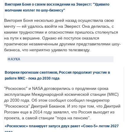
Виктория Боня о своем восхождении на Эверест: "Удивило
молчание коллег по шоу-бизнесу"
Виктория Боня несколько дней назад осуществила свою
мечту — ей удалось взойти на Эверест. Она делилась, с
какими трудностями и опасностями пришлось столкнуться
на пути к вершине. Однако её поступок оказался
практически незамеченным другими представителями шоу-
бизнеса, что неприятно удивило телезвезду.
НАУКА
Вопреки прогнозам скептиков, Россия продолжит участие в
работе МКС - пока до 2030 года
"Роскосмос" и NASA договорились о продлении срока
эксплуатации Международной космической станции (МКС)
до 2030 года. Об этом сообщил сообщил гендиректор
"Роскосмоса" Дмитрий Баканов. И это при том, что Дмитрий
Рогозин еще в 2014 году заявлял, что Россия выходит из
проекта, а самой станции "пора на пенсию".
«Роскосмос» планирует запуск двух ракет «Союз-5» летом 2027
года