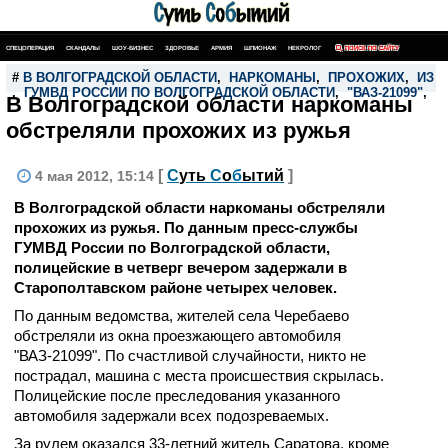
СПЕЦОПЕРАЦИЯ
СКАНДАЛЫ
ШОУ-БИЗНЕС
ЗДОРОВЬЕ
АРМИЯ
ШПИОНАЖ
НЕКРОЛОГ
ПОИСК ПО САЙТУ
#
В ВОЛГОГРАДСКОЙ ОБЛАСТИ
,
НАРКОМАНЫ
,
ПРОХОЖИХ
,
ИЗ 
,
ГУМВД РОССИИ ПО ВОЛГОГРАДСКОЙ ОБЛАСТИ
,
"ВАЗ-21099"
,
В Волгоградской области наркоманы
обстреляли прохожих из ружья
[
С
уть
С
о
б
ытий
]
4 мая 2012, 15:14
В Волгоградской области наркоманы обстреляли
прохожих из ружья. По данным пресс-службы
ГУМВД России по Волгоградской области,
полицейские в четверг вечером задержали в
Старополтавском районе четырех человек.
По данным ведомства, жителей села Черебаево
обстреляли из окна проезжающего автомобиля
"ВАЗ-21099". По счастливой случайности, никто не
пострадал, машина с места происшествия скрылась.
Полицейские после преследования указанного
автомобиля задержали всех подозреваемых.
За рулем оказался 33-летний житель Саратова, кроме