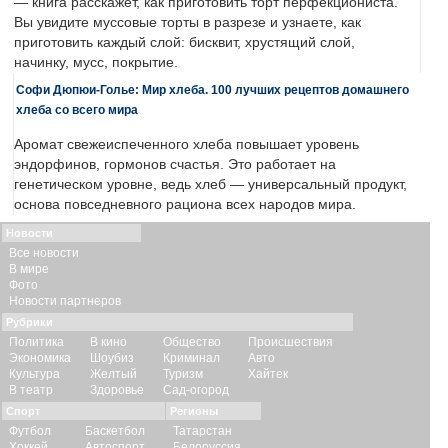
— книга расскажет, как приготовить торт перфекциониста.
Вы увидите муссовые торты в разрезе и узнаете, как
приготовить каждый слой: бисквит, хрустящий слой,
начинку, мусс, покрытие.
Софи Дюпюи-Голье: Мир хлеба. 100 лучших рецептов домашнего
хлеба со всего мира
Аромат свежеиспеченного хлеба повышает уровень
эндорфинов, гормонов счастья. Это работает на
генетическом уровне, ведь хлеб — универсальный продукт,
основа повседневного рациона всех народов мира.
Новости
Все новости
В мире
Фото
Новости партнеров
Рубрики
Политика
В кино
Общество
Происшествия
Экономика
Шоубиз
Криминал
Авто
Культура
Желтый
Туризм
Хайтек
В театр
Здоровье
Сад-огород
Спорт
Регионы
Футбол
Баскетбол
Татарстан
Хоккей
Автоспорт
Белоруссия