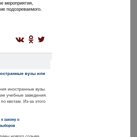
е мероприятия,
ие подозреваемого.
ностранные вузы или
ния иностранные вузы.
кие учебные заведения.
по квотам. Из-за этого
к закону о
 выборов
думы нового созыва