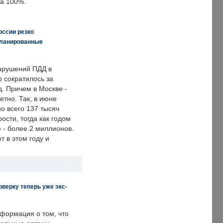
а 100%.
оссии резко
планированные
арушений ПДД в
о сократилось за
. Причем в Москве -
етно. Так, в июне
о всего 137 тысяч
сти, тогда как годом
 - более 2 миллионов.
 в этом году и
верку теперь уже экс-
формация о том, что