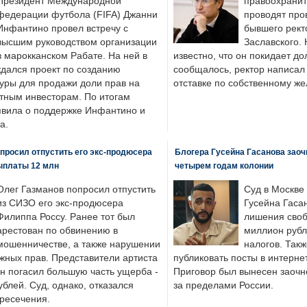
Президент Международной
правоохранит
федерации футбола (FIFA) Джанни
проводят про
Инфантино провел встречу с
бывшего рект
высшим руководством организации
Заславского.
в марокканском Рабате. На ней в
известно, что он покидает до
ждался проект по созданию
сообщалось, ректор написал
туры для продажи доли прав на
отставке по собственному ж
тным инвесторам. По итогам
аявила о поддержке Инфантино и
а.
просил отпустить его экс-продюсера
Блогера Гусейна Гасанова заоч
ыплаты 12 млн
четырем годам колонии
Олег Газманов попросил отпустить
Суд в Москве
из СИЗО его экс-продюсера
Гусейна Гаса
Филиппа Россу. Ранее тот был
лишения своб
арестован по обвинению в
миллион рубл
мошенничестве, а также нарушении
налогов. Так
жных прав. Представители артиста
публиковать посты в интернет
он погасил большую часть ущерба -
Приговор был вынесен заочно
блей. Суд, однако, отказался
за пределами России.
пресечения.