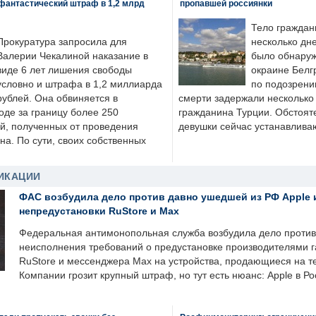
фантастический штраф в 1,2 млрд
пропавшей россиянки
Тело граждан
Прокуратура запросила для
несколько дне
Валерии Чекалиной наказание в
было обнаруж
виде 6 лет лишения свободы
окраине Белг
условно и штрафа в 1,2 миллиарда
по подозрени
рублей. Она обвиняется в
смерти задержали несколько 
оде за границу более 250
гражданина Турции. Обстоят
й, полученных от проведения
девушки сейчас устанавлива
а. По сути, своих собственных
ИКАЦИИ
ФАС возбудила дело против давно ушедшей из РФ Apple 
непредустановки RuStore и Max
Федеральная антимонопольная служба возбудила дело против 
неисполнения требований о предустановке производителями 
RuStore и мессенджера Max на устройства, продающиеся на т
Компании грозит крупный штраф, но тут есть нюанс: Apple в Ро