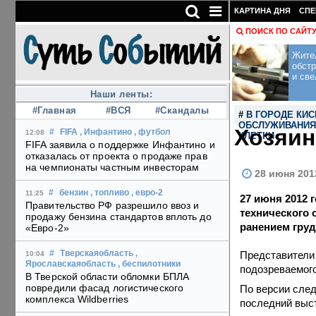
КАРТИНА ДНЯ
СПЕ
ПОИСК ПО САЙТ
Жите
обст
и све
Наши ленты:
#Главная
#ВСЯ
#Скандалы
#
В ГОРОДЕ КИ
ОБСЛУЖИВАНИЯ 
Хозяин
#
FIFA
, Инфантино
, футбол
12:08
КЛЕТКИ
FIFA заявила о поддержке Инфантино и
отказалась от проекта о продаже прав
на чемпионаты частным инвесторам
28 июня 2012
#
бензин
, топливо
, евро-2
11:25
27 июня 2012 
Правительство РФ разрешило ввоз и
технического 
продажу бензина стандартов вплоть до
ранением груд
«Евро-2»
Представители 
#
Тверскаяобласть
,
10:04
Ярославскаяобласть
, беспилотники
подозреваемого
В Тверской области обломки БПЛА
повредили фасад логистического
По версии след
комплекса Wildberries
последний выст