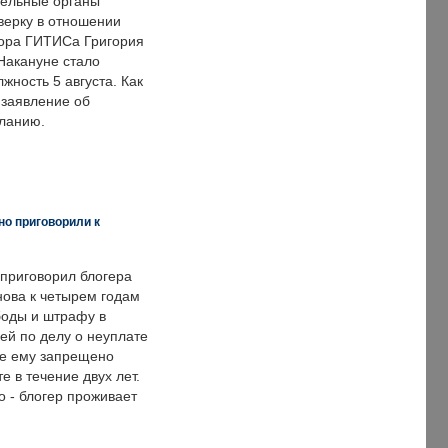
ельные органы
верку в отношении
ора ГИТИСа Григория
 Накануне стало
лжность 5 августа. Как
 заявление об
еланию.
но приговорили к
 приговорил блогера
нова к четырем годам
оды и штрафу в
ей по делу о неуплате
же ему запрещено
е в течение двух лет.
 - блогер проживает