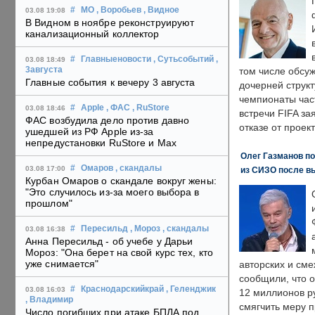
#
МО
, Воробьев
, Видное
03.08 19:08
В Видном в ноябре реконструируют
канализационный коллектор
#
Главныеновости
, Сутьсобытий
,
03.08 18:49
3августа
том числе обсу
Главные события к вечеру 3 августа
дочерней струк
чемпионаты час
#
Apple
, ФАС
, RuStore
03.08 18:46
встречи FIFA з
ФАС возбудила дело против давно
отказе от проект
ушедшей из РФ Apple из-за
непредустановки RuStore и Max
Олег Газманов по
#
Омаров
, скандалы
03.08 17:00
из СИЗО после в
Курбан Омаров о скандале вокруг жены:
"Это случилось из-за моего выбора в
прошлом"
#
Пересильд
, Мороз
, скандалы
03.08 16:38
Анна Пересильд - об учебе у Дарьи
Мороз: "Она берет на свой курс тех, кто
уже снимается"
авторских и сме
сообщили, что 
#
Краснодарскийкрай
, Геленджик
03.08 16:03
12 миллионов ру
, Владимир
смягчить меру 
Число погибших при атаке БПЛА под