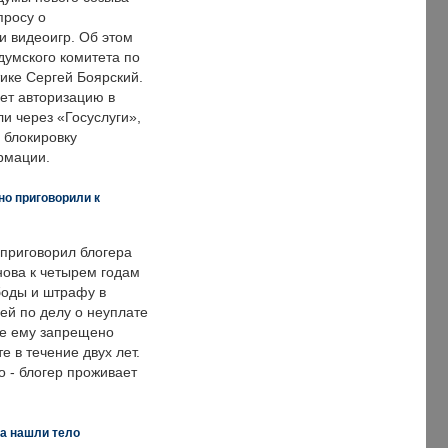
просу о
и видеоигр. Об этом
думского комитета по
ке Сергей Боярский.
ет авторизацию в
и через «Госуслуги»,
 блокировку
рмации.
но приговорили к
 приговорил блогера
нова к четырем годам
оды и штрафу в
ей по делу о неуплате
же ему запрещено
е в течение двух лет.
 - блогер проживает
а нашли тело