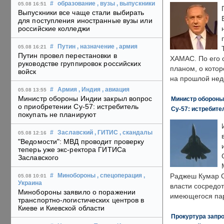
#
образование
, вузы
, выпускники
05.08 16:51
Выпускники все чаще стали выбирать
для поступления иностранные вузы или
российские колледжи
#
Путин
, назначение
, армия
05.08 16:21
Путин провел перестановки в
ХАМАС. По его 
руководстве группировок российских
планом, о кото
войск
на прошлой нед
#
Армия
, Индия
, авиация
05.08 13:55
Министр обороны Индии закрыл вопрос
Министр обороны
о приобретении Су-57: истребитель
Су-57: истребите
покупать не планируют
#
Заславский
, ГИТИС
, скандалы
05.08 12:16
"Ведомости": МВД проводит проверку
теперь уже экс-ректора ГИТИСа
Заславского
Раджеш Кумар С
#
Минобороны
, спецоперация
,
05.08 10:01
Украина
власти сосредо
Минобороны заявило о поражении
имеющегося пар
транспортно-логистических центров в
Киеве и Киевской области
Прокуртура запр