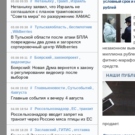
условный срок и 
#
Нетаньяху
, Трамп
, Израиль
05.08 09:55
Нетаньяху заявил, что Израиль не
рублей
соглашался с планом трамповского
"Совета мира" по разоружению ХАМАС
#
Тульскаяобласть
, беспилотник
05.08 09:38
, Wildberries
В Тульской области после атаки БПЛА
повреждены два дома и загорелся
сортировочный центр Wildberries
незаконном выв
миллиона рубле
#
Боярский
, законопроект
,
05.08 09:11
фитнес-марафон
видеоигры
средств.
Боярский: Новая Дума вернется к закону
о регулировании видеоигр после
НАШИ ПУБЛ
выборов
#
Главныеновости
, Сутьсобытий
,
04.08 19:02
4августа
Главные события к вечеру 4 августа
#
Россельхознадзор
, ЕС
, транзит
04.08 18:54
Россельхознадзор вводит запрет на
транзит через Россию мяса птицы из ЕС
продает.
#
Заславский
, ГИТИС
, отставка
04.08 18:28