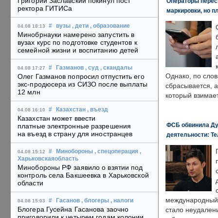
Григорий Заславский покинул пост
Операторы перест
ректора ГИТИСа
маркировки, но п
#
вузы
, дети
, образование
04.08 18:13
Минобрнауки намерено запустить в
вузах курс по подготовке студентов к
семейной жизни и воспитанию детей
#
Газманов
, суд
, скандалы
04.08 17:27
Однако, по слов
Олег Газманов попросил отпустить его
экс-продюсера из СИЗО после выплаты
сбрасывается, а
12 млн
который взимает
#
Казахстан
, въезд
04.08 16:10
Казахстан может ввести
ФСБ обвинила Ду
платные электронные разрешения
на въезд в страну для иностранцев
деятельности: Те
#
Минобороны
, спецоперация
,
04.08 15:12
Харьковскаяобласть
Минобороны РФ заявило о взятии под
контроль села Бакшеевка в Харьковской
области
международный 
#
Гасанов
, блогеры
, налоги
04.08 15:03
Блогера Гусейна Гасанова заочно
стало неудален
приговорили к четырем годам колонии