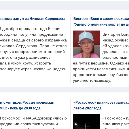
 вышла замуж за Николая Сердюкова
Виктория Боня о своем восхожд
"Удивило молчание коллег по ш
В декабре прошлого года Ксения
Бородина получила предложение
Виктория Бон
руки и сердца от своего избранника
назад осущес
Николая Сердюкова. Пара не стала
ей удалось вз
тянуть с оформлением отношений
делилась, с к
естно, они уже расписались.
опасностями 
а в узком кругу. Устроить
на пути к вершине. Однако е
планирует через несколько недель.
практически незамеченным 
представителями шоу-бизнес
удивило телезвезду.
м скептиков, Россия продолжит
«Роскосмос» планирует запуск 
МКС - пока до 2030 года
летом 2027 года
"Роскосмос" и NASA договорились о
«Роскомос» пл
продлении срока эксплуатации
еще двух рак