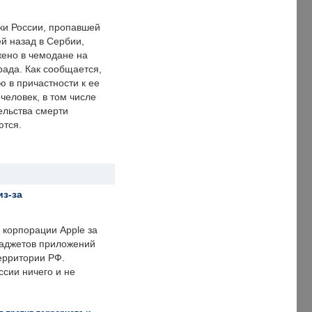
ки России, пропавшей
й назад в Сербии,
ено в чемодане на
рада. Как сообщается,
ю в причастности к ее
человек, в том числе
ельства смерти
ются.
из-за
корпорации Apple за
гаджетов приложений
ерритории РФ.
ссии ничего и не