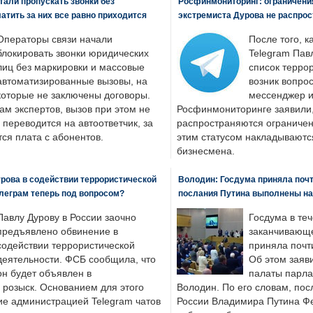
али пропускать звонки без
Росфинмониторинг: ограничения
латить за них все равно приходится
экстремиста Дурова не распрос
Операторы связи начали
После того, к
блокировать звонки юридических
Telegram Пав
лиц без маркировки и массовые
список террор
автоматизированные вызовы, на
возник вопрос
которые не заключены договоры.
мессенджер и
ам экспертов, вызов при этом не
Росфинмониторинге заявили, 
 переводится на автоответчик, за
распространяются ограничени
ся плата с абонентов.
этим статусом накладываютс
бизнесмена.
рова в содействии террористической
Володин: Госдума приняла почти
леграм теперь под вопросом?
послания Путина выполнены н
Павлу Дурову в России заочно
Госдума в теч
предъявлено обвинение в
заканчивающе
содействии террористической
приняла почти
деятельности. ФСБ сообщила, что
Об этом заяв
он будет объявлен в
палаты парла
розыск. Основанием для этого
Володин. По его словам, пос
ие администрацией Telegram чатов
России Владимира Путина Ф