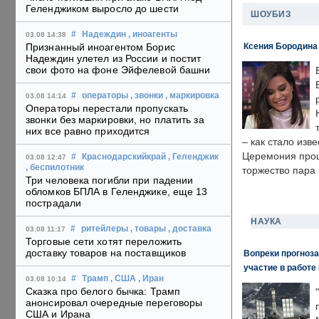
Геленджиком выросло до шести
ШОУБИЗ
#
Надеждин
, иноагенты
03.08 14:38
Ксения Бородина
Признанный иноагентом Борис
Надеждин улетел из России и постит
свои фото на фоне Эйфелевой башни
#
операторы
, звонки
, маркировка
03.08 14:14
Операторы перестали пропускать
звонки без маркировки, но платить за
них все равно приходится
– как стало изв
Церемония прошл
#
Краснодарскийкрай
, Геленджик
03.08 12:47
, беспилотник
торжество пара 
Три человека погибли при падении
обломков БПЛА в Геленджике, еще 13
пострадали
НАУКА
#
ритейлеры
, товары
, доставка
03.08 11:17
Торговые сети хотят переложить
доставку товаров на поставщиков
Вопреки прогноза
участие в работе 
#
Трамп
, США
, Иран
03.08 10:14
Сказка про белого бычка: Трамп
анонсировал очередные переговоры
США и Ирана