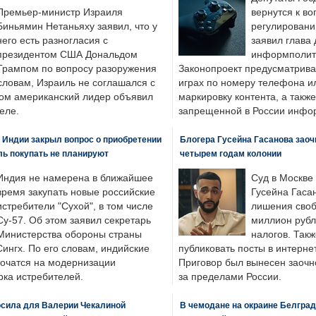
Премьер-министр Израиля
вернутся к во
Биньямин Нетаньяху заявил, что у
регулировани
него есть разногласия с
заявил глава 
президентом США Дональдом
информполити
Трампом по вопросу разоружения
Законопроект предусматрива
словам, Израиль не соглашался с
играх по номеру телефона ил
ром американский лидер объявил
маркировку контента, а также
еле.
запрещенной в России инфо
 Индии закрыл вопрос о приобретении
Блогера Гусейна Гасанова заоч
ль покупать не планируют
четырем годам колонии
Индия не намерена в ближайшее
Суд в Москве
время закупать новые российские
Гусейна Гаса
истребители "Сухой", в том числе
лишения своб
Су-57. Об этом заявил секретарь
миллион рубл
Министерства обороны страны
налогов. Так
ингх. По его словам, индийские
публиковать посты в интернет
точатся на модернизации
Приговор был вынесен заочно
ка истребителей.
за пределами России.
осила для Валерии Чекалиной
В чемодане на окраине Белград