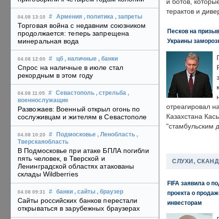
и ботов, которы
терактов и диве
#
Армения
, политика
, запреты
04.08 13:10
Торговая война с недавним союзником
Песков на призыв
продолжается: теперь запрещена
минеральная вода
Украины замороз
#
цб
, наличные
, банки
04.08 12:00
Спрос на наличные в июле стал
рекордным в этом году
#
Севастополь
, стрельба
,
04.08 11:05
военнослужащие
отреагировал н
Развожаев: Военный открыл огонь по
Казахстана Кас
сослуживцам и жителям в Севастополе
"стамбульским 
#
Подмосковье
, Ленобласть
,
04.08 10:20
Тверскаяобласть
В Подмосковье при атаке БПЛА погибли
пять человек, в Тверской и
СЛУХИ, СКАН
Ленинградской областях атакованы
склады Wildberries
FIFA заявила о п
#
банки
, сайты
, браузер
04.08 09:31
проекта о прода
Сайты российских банков перестали
инвесторам
открываться в зарубежных браузерах