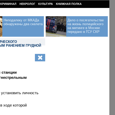
КРИМИНАЛ
НЕКРОЛОГ
КУЛЬТУРА
КНИЖНАЯ ПОЛКА
Неподалеку от МКАДа
Дело о посягательстве
обнаружены два скелета
на жизнь полицейского
на митинге в Москве
передано в ГСУ СКР
ИЧЕСКОГО
ЫМ РАНЕНИЕМ ГРУДНОЙ
я станции
огнестрельным
 установить личность
в ходе которой