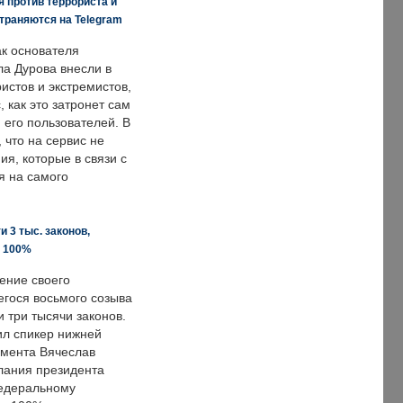
 против террориста и
траняются на Telegram
ак основателя
ла Дурова внесли в
истов и экстремистов,
, как это затронет сам
 его пользователей. В
что на сервис не
я, которые в связи с
я на самого
 3 тыс. законов,
а 100%
ение своего
гося восьмого созыва
 три тысячи законов.
ил спикер нижней
мента Вячеслав
лания президента
едеральному