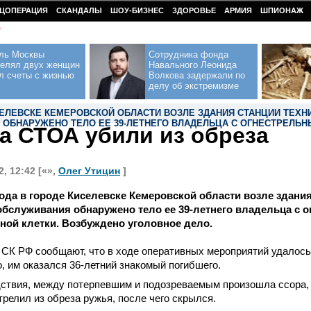
ЦОПЕРАЦИЯ
СКАНДАЛЫ
ШОУ-БИЗНЕС
ЗДОРОВЬЕ
АРМИЯ
ШПИОНАЖ
У
ль Москвы
Сотрудника фонда
релял двух женщин
Навального Леонида
л счеты с жизнью
Волкова задержали по
делу об экстремизме
СЕЛЕВСКЕ КЕМЕРОВСКОЙ ОБЛАСТИ ВОЗЛЕ ЗДАНИЯ СТАНЦИИ ТЕХН
ОБНАРУЖЕНО ТЕЛО ЕЕ 39-ЛЕТНЕГО ВЛАДЕЛЬЦА С ОГНЕСТРЕЛЬН
а СТОА убили из обреза
, 12:42 [«»,
Олег Утицин
]
года в городе Киселевске Кемеровской области возле здани
обслуживания обнаружено тело ее 39-летнего владельца с 
ной клетки. Возбуждено уголовное дело.
СК РФ сообщают, что в ходе оперативных мероприятий удалось
, им оказался 36-летний знакомый погибшего.
ствия, между потерпевшим и подозреваемым произошла ссора, 
релил из обреза ружья, после чего скрылся.