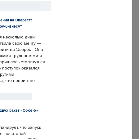
ении на Эверест:
оу-бизнесу"
я несколько дней
твила свою мечту —
ойти на Эверест. Она
акими трудностями и
пришлось столкнуться
ё поступок оказался
другими
а, что неприятно
двух ракет «Союз-5»
анирует, что запуск
ет-носителей