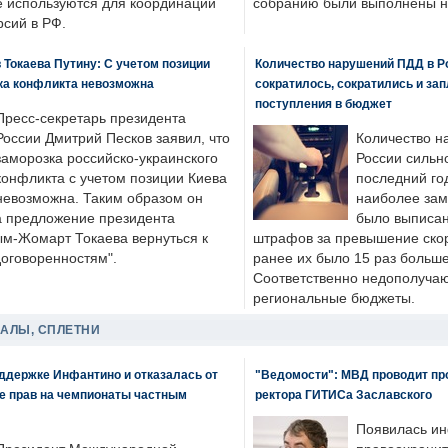
е используются для координации
собранию были выполнены н
рсий в РФ.
 Токаева Путину: С учетом позиции
Количество нарушений ПДД в Р
ка конфликта невозможна
сократилось, сократились и за
поступления в бюджет
Пресс-секретарь президента
России Дмитрий Песков заявил, что
Количество н
заморозка российско-украинского
России сильн
конфликта с учетом позиции Киева
последний год
невозможна. Таким образом он
наиболее зам
а предложение президента
было выписан
ым-Жомарт Токаева вернуться к
штрафов за превышение скоро
договоренностям".
ранее их было 15 раз больше
Соответственно недополучают
региональные бюджеты.
ДАЛЫ, СПЛЕТНИ
оддержке Инфантино и отказалась от
"Ведомости": МВД проводит про
же прав на чемпионаты частным
ректора ГИТИСа Заславского
Появилась ин