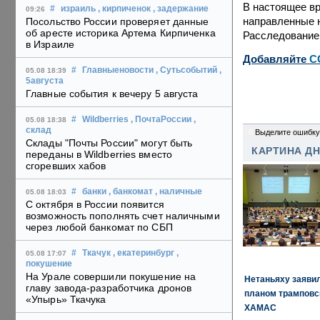
В настоящее в
#
израиль
, кирпиченок
, задержание
09:26
направленные н
Посольство России проверяет данные
об аресте историка Артема Кирпиченка
Расследование 
в Израиле
Добавляйте
C
#
Главныеновости
, Сутьсобытий
,
05.08 18:39
5августа
Главные события к вечеру 5 августа
#
Wildberries
, ПочтаРоссии
,
05.08 18:38
склад
0
Выделите ошибку
Склады "Почты России" могут быть
КАРТИНА Д
переданы в Wildberries вместо
сгоревших хабов
#
банки
, банкомат
, наличные
05.08 18:03
С октября в России появится
возможность пополнять счет наличными
через любой банкомат по СБП
#
Ткачук
, екатеринбург
,
05.08 17:07
покушение
На Урале совершили покушение на
Нетаньяху заявил
главу завода-разработчика дронов
планом трамповс
«Упырь» Ткачука
ХАМАС