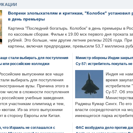
ИКАЦИИ
Вопреки злопыхателям и критикам, "Колобок" установил 
в день премьеры
Картина "Последний богатырь. Колобок" в день премьеры в Ро
по кассовым сборам. Фильм к 19.00 мск первого дня проката 
рублей. Это больше, чем другие летние релизы 2026 года. Пр
картины, включая предпродажи, превысили 53,7 миллиона руб
чаще стали выбирать для поступления
Министр обороны Индии закрыл
ы или российские колледжи
Су-57: истребитель покупать н
Российские выпускники все чаще
Индия не нам
стали выбирать для поступления
время закупа
иностранные вузы. Причина этого в
истребители "
том числе в сложности поступления
Су-57. Об это
в российские учебные заведения.
Министерства
ется участникам олимпиад и тем,
Раджеш Кумар Сингх. По его
о квотам. Из-за этого выпускники
власти сосредоточатся на м
т в сторону Европы или Китая.
имеющегося парка истребит
, что Израиль не соглашался с
ФАС возбудила дело против да