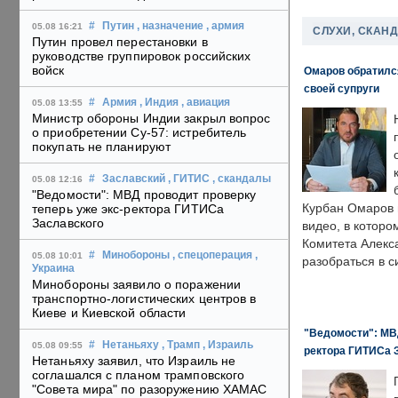
#
Путин
, назначение
, армия
05.08 16:21
СЛУХИ, СКАН
Путин провел перестановки в
руководстве группировок российских
войск
Омаров обратилс
своей супруги
#
Армия
, Индия
, авиация
05.08 13:55
Министр обороны Индии закрыл вопрос
о приобретении Су-57: истребитель
покупать не планируют
#
Заславский
, ГИТИС
, скандалы
05.08 12:16
"Ведомости": МВД проводит проверку
Курбан Омаров в
теперь уже экс-ректора ГИТИСа
Заславского
видео, в которо
Комитета Алекс
#
Минобороны
, спецоперация
,
05.08 10:01
разобраться в с
Украина
Минобороны заявило о поражении
транспортно-логистических центров в
Киеве и Киевской области
"Ведомости": МВД
#
Нетаньяху
, Трамп
, Израиль
05.08 09:55
ректора ГИТИСа 
Нетаньяху заявил, что Израиль не
соглашался с планом трамповского
"Совета мира" по разоружению ХАМАС