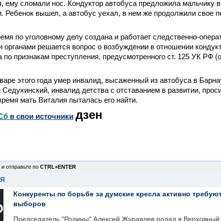
, ему сломали нос. Кондуктор автобуса предложила мальчику в
. Ребенок вышел, а автобус уехал, в нем же продолжили свое 
емя по уголовному делу создана и работает следственно-операт
 органами решается вопрос о возбуждении в отношении кондук
а по признакам преступления, предусмотренного ст. 125 УК РФ (
нваре этого года умер инвалид, высаженный из автобуса в Барнау
 Седухинский, инвалид детства с отставанием в развитии, прос
 время мать Виталия пыталась его найти.
дзен
Сб
в свои источники
 и отправьте по
CTRL+ENTER
НЯ
Конкуренты по борьбе за думские кресла активно требуют
выборов
Председатель "Родины" Алексей Журавлев подал в Верховный 