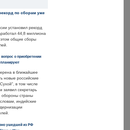
рекорд по сборам уже
ссии установил рекорд
заработал 44,8 миллиона
и этом общие сборы
лей.
 вопрос о приобретении
е планируют
ерена в ближайшее
ть новые российские
Сухой", в том числе
м заявил секретарь
 обороны страны
 словам, индийские
одернизации
елей.
вно ушедшей из РФ