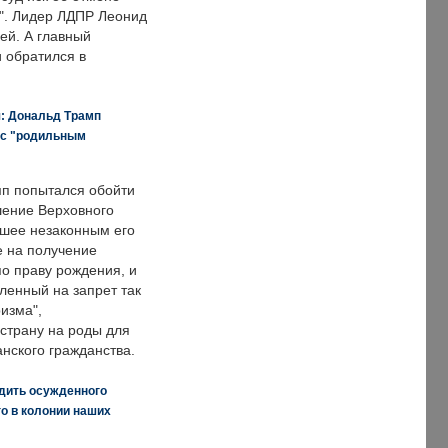
о". Лидер ЛДПР Леонид
ей. А главный
и обратился в
я: Дональд Трамп
 с "родильным
п попытался обойти
ение Верховного
вшее незаконным его
е на получение
по праву рождения, и
ленный на запрет так
изма",
страну на роды для
нского гражданства.
дить осужденного
о в колонии наших