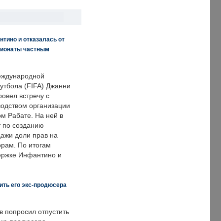
нтино и отказалась от
пионаты частным
еждународной
тбола (FIFA) Джанни
овел встречу с
одством организации
м Рабате. На ней в
т по созданию
дажи доли прав на
рам. По итогам
держке Инфантино и
ить его экс-продюсера
в попросил отпустить