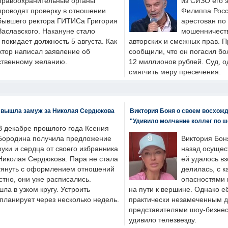
правоохранительные органы
из СИЗО его 
проводят проверку в отношении
Филиппа Росс
бывшего ректора ГИТИСа Григория
арестован по
Заславского. Накануне стало
мошенничеств
н покидает должность 5 августа. Как
авторских и смежных прав. П
ктор написал заявление об
сообщили, что он погасил бо
бственному желанию.
12 миллионов рублей. Суд, о
смягчить меру пресечения.
 вышла замуж за Николая Сердюкова
Виктория Боня о своем восхожд
"Удивило молчание коллег по ш
В декабре прошлого года Ксения
Бородина получила предложение
Виктория Бон
руки и сердца от своего избранника
назад осущес
Николая Сердюкова. Пара не стала
ей удалось вз
тянуть с оформлением отношений
делилась, с к
естно, они уже расписались.
опасностями 
а в узком кругу. Устроить
на пути к вершине. Однако е
планирует через несколько недель.
практически незамеченным 
представителями шоу-бизнес
удивило телезвезду.