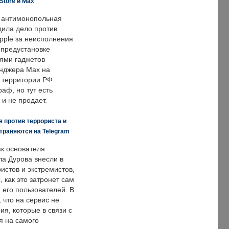
Store и Max
 антимонопольная
дила дело против
pple за неисполнения
 предустановке
ями гаджетов
енджера Max на
 территории РФ.
аф, но тут есть
 и не продает.
 против террориста и
траняются на Telegram
ак основателя
ла Дурова внесли в
истов и экстремистов,
, как это затронет сам
 его пользователей. В
что на сервис не
я, которые в связи с
я на самого