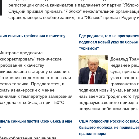
регистрации списка кандидатов в парламент от партии "Яблок
Слуцкий призвал признать "Яблоко" нежелательной организаци
справедливорос вообще заявил, что "Яблоко" продает Родину 
ил снизить требования к качеству
Где родился, там не пригодилс
подписал новый указ по борьбе
туризмом"
Минтранс предложил
"скорректировать" технические
Дональд Трам
требования к качеству
недавнее реш
авиакеросина в сторону снижения.
суда, призна
По мнению ведомства, это позволит
указ о запрет
ество топлива. Предлагается, в
гражданства 
скать авиакеросин с менее
подписал новый указ, направ
ваниями к температуре замерзания
называемого "родильного тур
 как делают сейчас, а при –50°C.
подразумевающего приезд в 
получения ребенком америка
вела санкции против Озон банка и еще
США попросили Россию освобо
Ф
бывшего морпеха, не принявшег
правил и норм
Великобритания расширила