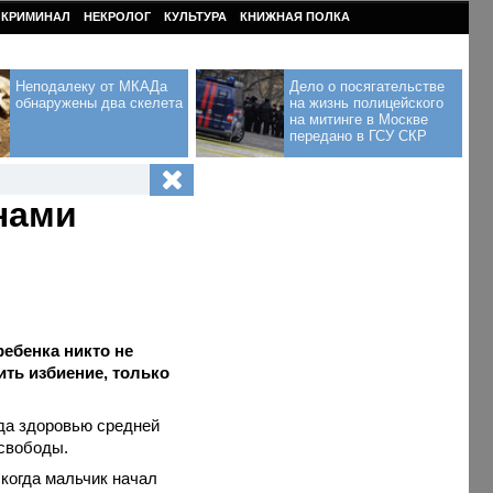
КРИМИНАЛ
НЕКРОЛОГ
КУЛЬТУРА
КНИЖНАЯ ПОЛКА
Неподалеку от МКАДа
Дело о посягательстве
обнаружены два скелета
на жизнь полицейского
на митинге в Москве
передано в ГСУ СКР
нами
ребенка никто не
ить избиение, только
да здоровью средней
 свободы.
 когда мальчик начал