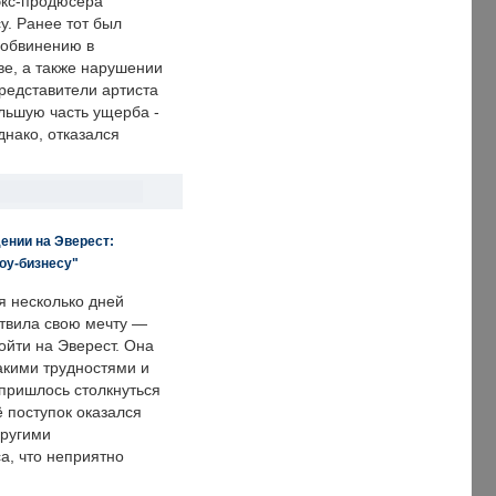
экс-продюсера
у. Ранее тот был
 обвинению в
е, а также нарушении
редставители артиста
льшую часть ущерба -
днако, отказался
ении на Эверест:
оу-бизнесу"
я несколько дней
твила свою мечту —
ойти на Эверест. Она
акими трудностями и
пришлось столкнуться
ё поступок оказался
другими
а, что неприятно