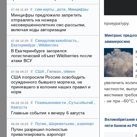
#
сим-карты
, дети
, Минцифры
07.08 11:49
Минцифры предложило запретить
отправлять на номера
прокуратуру.
несовершеннолетних смс-рассылки,
включая коды авторизации
Минтранс предлож
#
Свердловскаяобласть
,
07.08 10:39
авиакеросина
Екатеринбург
, Wildberries
В Екатеринбурге загорелся
логистический объект Wildberries после
атаки ВСУ
#
США
, Гилман
, обмен
07.08 09:27
США попросили Россию освободить
осужденного бывшего морпеха, не
увеличить колич
принявшего в колонии наших правил и
частности, выпу
норм
жесткими требо
- не при –60°C,
#
Главныеновости
, Сутьсобытий
,
06.08 18:33
6августа
Главные события к вечеру 6 августа
Великобритания в
#
Путин
, Шереметьево
, аэропорт
06.08 18:25
пяти банков из Р
Путин разрешил полностью
приватизировать аэропорт