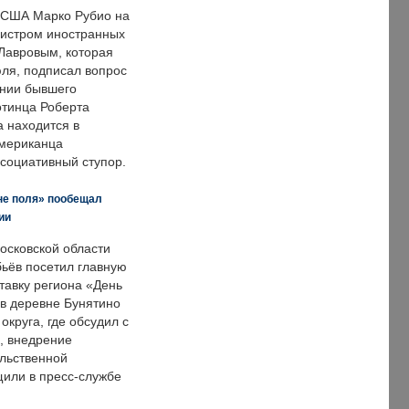
 США Марко Рубио на
нистром иностранных
Лавровым, которая
ля, подписал вопрос
нии бывшего
отинца Роберта
а находится в
американца
ссоциативный ступор.
не поля» пообещал
ии
осковской области
ьёв посетил главную
тавку региона «День
 в деревне Бунятино
округа, где обсудил с
, внедрение
ольственной
щили в пресс-службе