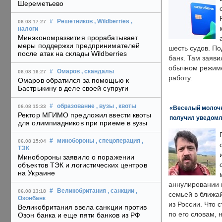
Шереметьево
#
Решетников
, Wildberries
,
06.08 17:27
налоги
Минэкономразвития прорабатывает
меры поддержки предпринимателей
шесть судов. По
после атак на склады Wildberries
банк. Там заяви
обычном режиме
#
Омаров
, скандалы
06.08 16:27
работу.
Омаров обратился за помощью к
Бастрыкину в деле своей супруги
#
образование
, вузы
, квоты
06.08 15:33
«Веселый молочни
Ректор МГИМО предложил ввести квоты
получил уведомл
для олимпиадников при приеме в вузы
#
минобороны
, спецоперация
,
06.08 15:04
ТЭК
Минобороны заявило о поражении
объектов ТЭК и логистических центров
на Украине
аннулировании в
#
Великобритания
, санкции
,
06.08 13:18
семьей в ближа
Озонбанк
из России. Что 
Великобритания ввела санкции против
по его словам, н
Озон банка и еще пяти банков из РФ