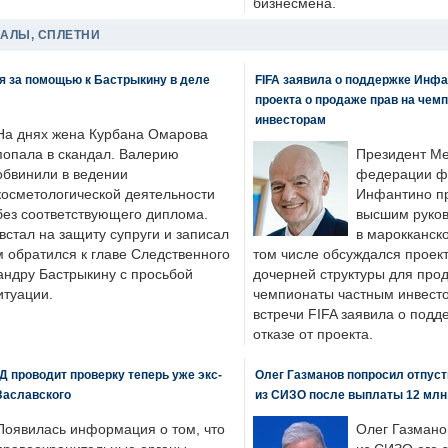
бизнесмена.
ДАЛЫ, СПЛЕТНИ
я за помощью к Бастрыкину в деле
FIFA заявила о поддержке Инфа
проекта о продаже прав на чем
инвесторам
На днях жена Курбана Омарова
попала в скандал. Валерию
Президент М
обвинили в ведении
федерации фу
косметологической деятельности
Инфантино пр
без соответствующего диплома.
высшим руков
стал на защиту супруги и записал
в марокканско
м обратился к главе Следственного
том числе обсуждался проек
андру Бастрыкину с просьбой
дочерней структуры для про
итуации.
чемпионаты частным инвесто
встречи FIFA заявила о под
отказе от проекта.
 проводит проверку теперь уже экс-
Олег Газманов попросил отпуст
Заславского
из СИЗО после выплаты 12 млн
Появилась информация о том, что
Олег Газмано