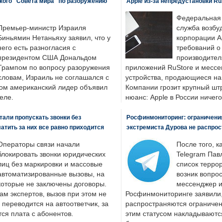
кого "Совета мира" по разоружению
Apple из-за непредустановки Ru
Федеральная
Премьер-министр Израиля
служба возбу
Биньямин Нетаньяху заявил, что у
корпорации A
него есть разногласия с
требований о
президентом США Дональдом
производител
Трампом по вопросу разоружения
приложений RuStore и месс
словам, Израиль не соглашался с
устройства, продающиеся на
ром американский лидер объявил
Компании грозит крупный штр
еле.
нюанс: Apple в России ничего
али пропускать звонки без
Росфинмониторинг: ограничения
латить за них все равно приходится
экстремиста Дурова не распрос
Операторы связи начали
После того, к
блокировать звонки юридических
Telegram Пав
лиц без маркировки и массовые
список террор
автоматизированные вызовы, на
возник вопрос
которые не заключены договоры.
мессенджер и
ам экспертов, вызов при этом не
Росфинмониторинге заявили, 
 переводится на автоответчик, за
распространяются ограничени
ся плата с абонентов.
этим статусом накладываютс