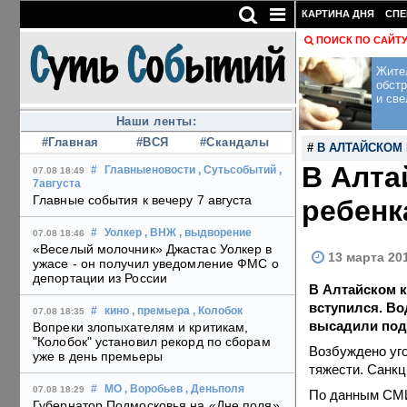
КАРТИНА ДНЯ
СПЕ
ПОИСК ПО САЙТ
Жите
обст
и све
Наши ленты:
#Главная
#ВСЯ
#Скандалы
#
В АЛТАЙСКОМ 
В Алта
#
Главныеновости
, Сутьсобытий
,
07.08 18:49
7августа
Главные события к вечеру 7 августа
ребенк
#
Уолкер
, ВНЖ
, выдворение
07.08 18:46
«Веселый молочник» Джастас Уолкер в
13 марта 20
ужасе - он получил уведомление ФМС о
депортации из России
В Алтайском к
вступился. Во
#
кино
, премьера
, Колобок
07.08 18:35
высадили под
Вопреки злопыхателям и критикам,
"Колобок" установил рекорд по сборам
Возбуждено уго
уже в день премьеры
тяжести. Санкц
#
МО
, Воробьев
, Деньполя
07.08 18:29
По данным СМИ,
Губернатор Подмосковья на «Дне поля»