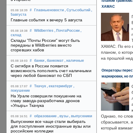
планом трамповс
ХАМАС
#
Главныеновости
, Сутьсобытий
,
05.08 18:39
5августа
Главные события к вечеру 5 августа
#
Wildberries
, ПочтаРоссии
,
05.08 18:38
склад
Склады "Почты России" могут быть
переданы в Wildberries вместо
ХАМАС. По его 
сгоревших хабов
планом, о кото
на прошлой нед
#
банки
, банкомат
, наличные
05.08 18:03
С октября в России появится
Операторы перест
возможность пополнять счет наличными
через любой банкомат по СБП
маркировки, но п
#
Ткачук
, екатеринбург
,
05.08 17:07
покушение
На Урале совершили покушение на
главу завода-разработчика дронов
«Упырь» Ткачука
Однако, по слов
#
образование
, вузы
, выпускники
05.08 16:51
Выпускники все чаще стали выбирать
сбрасывается, а
для поступления иностранные вузы или
который взимает
российские колледжи