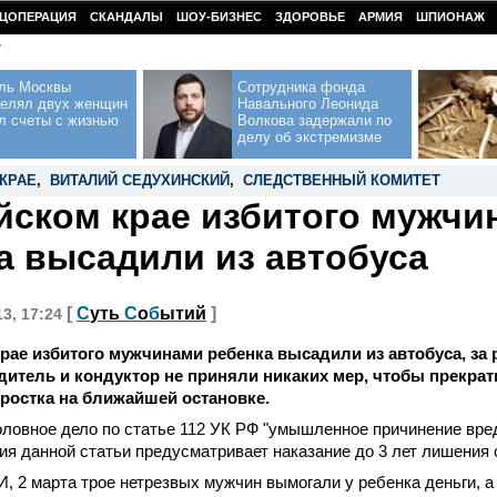
ЦОПЕРАЦИЯ
СКАНДАЛЫ
ШОУ-БИЗНЕС
ЗДОРОВЬЕ
АРМИЯ
ШПИОНАЖ
У
ль Москвы
Сотрудника фонда
релял двух женщин
Навального Леонида
л счеты с жизнью
Волкова задержали по
делу об экстремизме
КРАЕ
,
ВИТАЛИЙ СЕДУХИНСКИЙ
,
СЛЕДСТВЕННЫЙ КОМИТЕТ
йском крае избитого мужчи
а высадили из автобуса
[
С
уть
С
о
б
ытий
]
13, 17:24
рае избитого мужчинами ребенка высадили из автобуса, за 
дитель и кондуктор не приняли никаких мер, чтобы прекрат
ростка на ближайшей остановке.
ловное дело по статье 112 УК РФ "умышленное причинение вре
ия данной статьи предусматривает наказание до 3 лет лишения
 2 марта трое нетрезвых мужчин вымогали у ребенка деньги, а