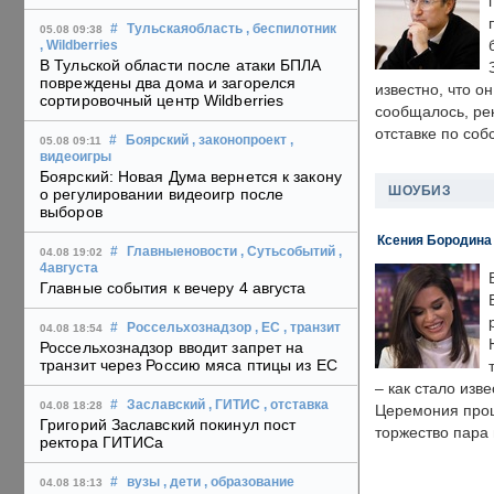
#
Тульскаяобласть
, беспилотник
05.08 09:38
, Wildberries
В Тульской области после атаки БПЛА
повреждены два дома и загорелся
известно, что о
сортировочный центр Wildberries
сообщалось, ре
отставке по со
#
Боярский
, законопроект
,
05.08 09:11
видеоигры
Боярский: Новая Дума вернется к закону
ШОУБИЗ
о регулировании видеоигр после
выборов
Ксения Бородина
#
Главныеновости
, Сутьсобытий
,
04.08 19:02
4августа
Главные события к вечеру 4 августа
#
Россельхознадзор
, ЕС
, транзит
04.08 18:54
Россельхознадзор вводит запрет на
транзит через Россию мяса птицы из ЕС
– как стало изв
#
Заславский
, ГИТИС
, отставка
04.08 18:28
Церемония прошл
Григорий Заславский покинул пост
торжество пара 
ректора ГИТИСа
#
вузы
, дети
, образование
04.08 18:13