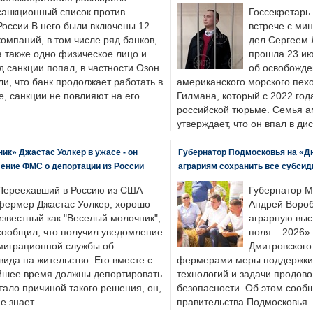
санкционный список против
Госсекретарь
России.В него были включены 12
встрече с ми
компаний, в том числе ряд банков,
дел Сергеем 
а также одно физическое лицо и
прошла 23 ию
д санкции попал, в частности Озон
об освобожде
ли, что банк продолжает работать в
американского морского пех
, санкции не повлияют на его
Гилмана, который с 2022 год
российской тюрьме. Семья 
утверждает, что он впал в ди
к» Джастас Уолкер в ужасе - он
Губернатор Подмосковья на «Д
ение ФМС о депортации из России
аграриям сохранить все субсид
Переехавший в Россию из США
Губернатор М
фермер Джастас Уолкер, хорошо
Андрей Вороб
известный как "Веселый молочник",
аграрную выс
сообщил, что получил уведомление
поля – 2026»
миграционной службы об
Дмитровского 
ида на жительство. Его вместе с
фермерами меры поддержки
йшее время должны депортировать
технологий и задачи продов
стало причиной такого решения, он,
безопасности. Об этом сооб
е знает.
правительства Подмосковья.