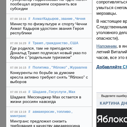
сопротивляться
пообещал аграриям сохранить все
умыться снегом
субсидии
мерзавцы.
#
АхматКадыров
, звание
, Чечня
07.08 18:16
В настоящее вр
Министр по физкультуре и спорту Чечни
Следственными
Ахмат Кадыров удостоен звания Героя
уголовного дел
республики
опасности).
#
Трамп
, гражданство
, США
07.08 16:29
Напомним
, в я
Где родился, там не пригодился:
летний Виталий
Дональд Трамп подписал новый указ по
часов, все это
борьбе с "родильным туризмом"
Добавляйте
C
#
Политика
, "Яблоко"
, Журавлев
07.08 16:15
Конкуренты по борьбе за думские
кресла активно требуют снять "Яблоко" с
выборов
#
Шадаев
, Госуслуги
, Max
07.08 15:43
0
Выделите ошибку
Шадаев: Мессенджер Max остается в
жизни россиян навсегда
КАРТИНА Д
#
авиакеросин
, топливо
,
07.08 13:19
минтранс
Минтранс предложил снизить
требования к качеству авиакеросина