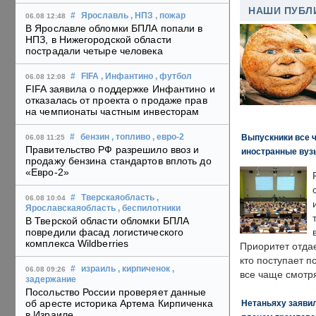
НАШИ ПУБЛ
#
Ярославль
, НПЗ
, пожар
06.08 12:48
В Ярославле обломки БПЛА попали в
НПЗ, в Нижегородской области
пострадали четыре человека
#
FIFA
, Инфантино
, футбол
06.08 12:08
FIFA заявила о поддержке Инфантино и
отказалась от проекта о продаже прав
на чемпионаты частным инвесторам
Выпускники все 
#
бензин
, топливо
, евро-2
06.08 11:25
Правительство РФ разрешило ввоз и
иностранные вуз
продажу бензина стандартов вплоть до
«Евро-2»
#
Тверскаяобласть
,
06.08 10:04
Ярославскаяобласть
, беспилотники
В Тверской области обломки БПЛА
повредили фасад логистического
комплекса Wildberries
Приоритет отда
кто поступает п
#
израиль
, кирпиченок
,
06.08 09:26
все чаще смотря
задержание
Посольство России проверяет данные
об аресте историка Артема Кирпиченка
Нетаньяху заявил
в Израиле