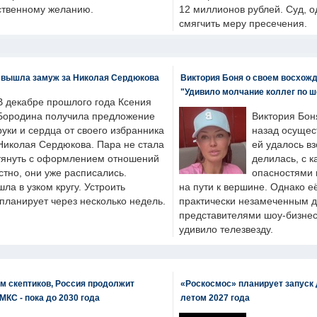
бственному желанию.
12 миллионов рублей. Суд, о
смягчить меру пресечения.
 вышла замуж за Николая Сердюкова
Виктория Боня о своем восхожд
"Удивило молчание коллег по ш
В декабре прошлого года Ксения
Бородина получила предложение
Виктория Бон
руки и сердца от своего избранника
назад осущес
Николая Сердюкова. Пара не стала
ей удалось вз
тянуть с оформлением отношений
делилась, с к
естно, они уже расписались.
опасностями 
а в узком кругу. Устроить
на пути к вершине. Однако е
планирует через несколько недель.
практически незамеченным 
представителями шоу-бизнес
удивило телезвезду.
м скептиков, Россия продолжит
«Роскосмос» планирует запуск 
МКС - пока до 2030 года
летом 2027 года