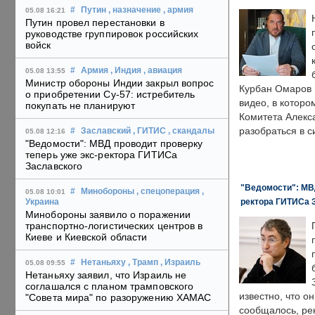
#
Путин
, назначение
, армия
05.08 16:21
Путин провел перестановки в
руководстве группировок российских
войск
#
Армия
, Индия
, авиация
05.08 13:55
Министр обороны Индии закрыл вопрос
Курбан Омаров в
о приобретении Су-57: истребитель
видео, в которо
покупать не планируют
Комитета Алекс
разобраться в с
#
Заславский
, ГИТИС
, скандалы
05.08 12:16
"Ведомости": МВД проводит проверку
теперь уже экс-ректора ГИТИСа
Заславского
"Ведомости": МВД
#
Минобороны
, спецоперация
,
05.08 10:01
ректора ГИТИСа 
Украина
Минобороны заявило о поражении
транспортно-логистических центров в
Киеве и Киевской области
#
Нетаньяху
, Трамп
, Израиль
05.08 09:55
Нетаньяху заявил, что Израиль не
соглашался с планом трамповского
известно, что о
"Совета мира" по разоружению ХАМАС
сообщалось, ре