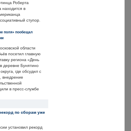
отинца Роберта
а находится в
американца
ссоциативный ступор.
не поля» пообещал
ии
осковской области
ьёв посетил главную
тавку региона «День
 в деревне Бунятино
округа, где обсудил с
, внедрение
ольственной
щили в пресс-службе
рекорд по сборам уже
ссии установил рекорд