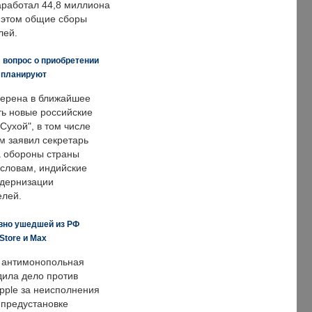
заработал 44,8 миллиона
и этом общие сборы
лей.
 вопрос о приобретении
е планируют
ерена в ближайшее
ть новые российские
Сухой", в том числе
м заявил секретарь
 обороны страны
 словам, индийские
одернизации
елей.
вно ушедшей из РФ
Store и Max
 антимонопольная
дила дело против
pple за неисполнения
 предустановке