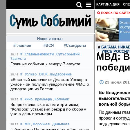
КАРТИНА ДНЯ
СПЕ
ПОИСК ПО САЙТ
Жите
обст
и све
Наши ленты:
#Главная
#ВСЯ
#Скандалы
#
БАГАМА НИКА
,
УФСБ РОССИИ
МВД: В
#
Главныеновости
, Сутьсобытий
,
18:49
7августа
Главные события к вечеру 7 августа
победи
#
Уолкер
, ВНЖ
, выдворение
18:46
«Веселый молочник» Джастас Уолкер в
23 июля 201
ужасе - он получил уведомление ФМС о
депортации из России
Во Владивосто
вымогательств
#
кино
, премьера
, Колобок
18:35
вольной борьб
Вопреки злопыхателям и критикам,
"Колобок" установил рекорд по сборам
По данным гла
уже в день премьеры
провели сотру
поддержке спе
#
МО
, Воробьев
, Деньполя
18:29
Губернатор Подмосковья на «Дне поля»