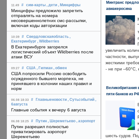
Минтранс предлож
#
сим-карты
, дети
, Минцифры
11:49
авиакеросина
Минцифры предложило запретить
отправлять на номера
несовершеннолетних смс-рассылки,
включая коды авторизации
#
Свердловскаяобласть
,
10:39
Екатеринбург
, Wildberries
В Екатеринбурге загорелся
увеличить колич
логистический объект Wildberries после
частности, выпу
атаки ВСУ
жесткими требо
#
США
, Гилман
, обмен
09:27
- не при –60°C,
США попросили Россию освободить
осужденного бывшего морпеха, не
принявшего в колонии наших правил и
Великобритания в
норм
пяти банков из Р
#
Главныеновости
, Сутьсобытий
,
06.08 18:33
6августа
Главные события к вечеру 6 августа
#
Путин
, Шереметьево
, аэропорт
06.08 18:25
Путин разрешил полностью
приватизировать аэропорт
шесть судов. По
Шереметьево