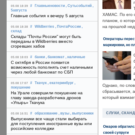
#
Главныеновости
, Сутьсобытий
,
05.08 18:39
5августа
ХАМАС. По его 
Главные события к вечеру 5 августа
планом, о кото
на прошлой нед
#
Wildberries
, ПочтаРоссии
,
05.08 18:38
склад
Склады "Почты России" могут быть
Операторы перест
переданы в Wildberries вместо
маркировки, но п
сгоревших хабов
#
банки
, банкомат
, наличные
05.08 18:03
С октября в России появится
возможность пополнять счет наличными
через любой банкомат по СБП
#
Ткачук
, екатеринбург
,
05.08 17:07
Однако, по слов
покушение
сбрасывается, а
На Урале совершили покушение на
который взимает
главу завода-разработчика дронов
«Упырь» Ткачука
СЛУХИ, СКАН
#
образование
, вузы
, выпускники
05.08 16:51
Выпускники все чаще стали выбирать
для поступления иностранные вузы или
Омаров обратилс
российские колледжи
своей супруги