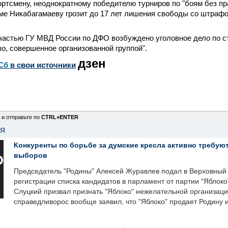
ртсмену, неоднократному победителю турниров по "боям без пр
ме Никабагамаеву грозит до 17 лет лишения свободы со штраф
частью ГУ МВД России по ДФО возбуждено уголовное дело по с
о, совершенное организованной группой".
дзен
Сб
в свои источники
 и отправьте по
CTRL+ENTER
НЯ
Конкуренты по борьбе за думские кресла активно требуют
выборов
Председатель "Родины" Алексей Журавлев подал в Верховный 
регистрации списка кандидатов в парламент от партии "Яблок
Слуцкий призвал признать "Яблоко" нежелательной организаци
справедливорос вообще заявил, что "Яблоко" продает Родину 