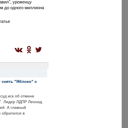
авил", уроженцу
ом до одного миллиона
татье
 снять "Яблоко" с
суд иск об отмене
о". Лидер ЛДПР Леонид
ей. А главный
и обратился в