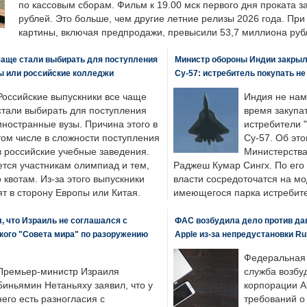
по кассовым сборам. Фильм к 19.00 мск первого дня проката 
рублей. Это больше, чем другие летние релизы 2026 года. Пр
картины, включая предпродажи, превысили 53,7 миллиона руб
чаще стали выбирать для поступления
Министр обороны Индии закрыл
ы или российские колледжи
Су-57: истребитель покупать н
Российские выпускники все чаще
Индия не нам
стали выбирать для поступления
время закупа
иностранные вузы. Причина этого в
истребители "
том числе в сложности поступления
Су-57. Об это
в российские учебные заведения.
Министерства
ется участникам олимпиад и тем,
Раджеш Кумар Сингх. По его
о квотам. Из-за этого выпускники
власти сосредоточатся на м
т в сторону Европы или Китая.
имеющегося парка истребит
, что Израиль не соглашался с
ФАС возбудила дело против да
кого "Совета мира" по разоружению
Apple из-за непредустановки Ru
Федеральная
Премьер-министр Израиля
служба возбу
Биньямин Нетаньяху заявил, что у
корпорации A
него есть разногласия с
требований о