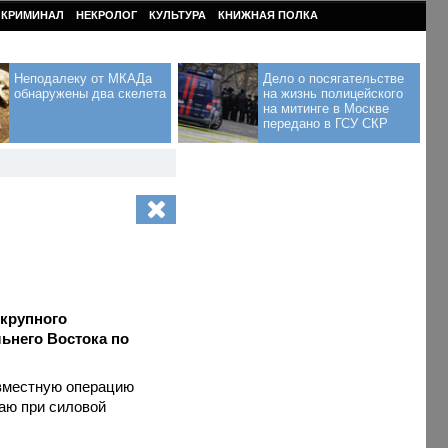
КРИМИНАЛ
НЕКРОЛОГ
КУЛЬТУРА
КНИЖНАЯ ПОЛКА
Неподалеку от МКАДа
Дело о посягательстве
обнаружены два скелета
на жизнь полицейского
на митинге в Москве
передано в ГСУ СКР
 крупного
ьнего Востока по
овместную операцию
аю при силовой