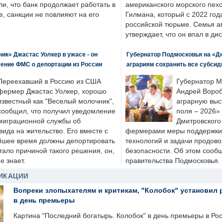
ли, что банк продолжает работать в
американского морского пех
, санкции не повлияют на его
Гилмана, который с 2022 год
российской тюрьме. Семья 
утверждает, что он впал в ди
к» Джастас Уолкер в ужасе - он
Губернатор Подмосковья на «Д
ение ФМС о депортации из России
аграриям сохранить все субсид
Переехавший в Россию из США
Губернатор М
фермер Джастас Уолкер, хорошо
Андрей Вороб
известный как "Веселый молочник",
аграрную выс
сообщил, что получил уведомление
поля – 2026»
миграционной службы об
Дмитровского 
ида на жительство. Его вместе с
фермерами меры поддержки
йшее время должны депортировать
технологий и задачи продов
стало причиной такого решения, он,
безопасности. Об этом сооб
е знает.
правительства Подмосковья.
ИКАЦИИ
Вопреки злопыхателям и критикам, "Колобок" установил 
в день премьеры
Картина "Последний богатырь. Колобок" в день премьеры в Ро