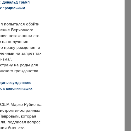
я: Дональд Трамп
 с "родильным
п попытался обойти
ение Верховного
вшее незаконным его
е на получение
по праву рождения, и
ленный на запрет так
изма",
страну на роды для
нского гражданства.
дить осужденного
о в колонии наших
 США Марко Рубио на
нистром иностранных
Лавровым, которая
ля, подписал вопрос
нии бывшего