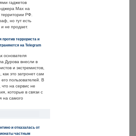
ями гаджетов
енджера Max на
 территории РФ.
аф, но тут есть
 и не продает.
 против террориста и
траняются на Telegram
ак основателя
ла Дурова внесли в
истов и экстремистов,
, как это затронет сам
 его пользователей. В
что на сервис не
я, которые в связи с
я на самого
нтино и отказалась от
пионаты частным