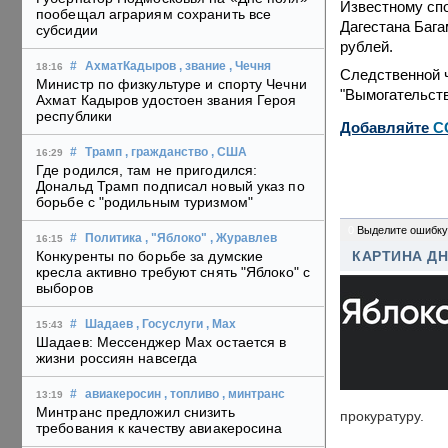
Известному спо
пообещал аграриям сохранить все
Дагестана Бага
субсидии
рублей.
#
АхматКадыров
, звание
, Чечня
18:16
Следственной 
Министр по физкультуре и спорту Чечни
"Вымогательств
Ахмат Кадыров удостоен звания Героя
республики
Добавляйте
C
#
Трамп
, гражданство
, США
16:29
Где родился, там не пригодился:
Дональд Трамп подписал новый указ по
борьбе с "родильным туризмом"
0
Выделите ошибку
#
Политика
, "Яблоко"
, Журавлев
16:15
Конкуренты по борьбе за думские
КАРТИНА Д
кресла активно требуют снять "Яблоко" с
выборов
#
Шадаев
, Госуслуги
, Max
15:43
Шадаев: Мессенджер Max остается в
жизни россиян навсегда
#
авиакеросин
, топливо
, минтранс
13:19
Минтранс предложил снизить
прокуратуру.
требования к качеству авиакеросина