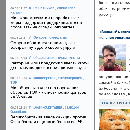
банк. Там заяви
обычном режиме
#
Решетников
, Wildberries
,
06.08 17:27
налоги
работу.
Минэкономразвития прорабатывает
меры поддержки предпринимателей
после атак на склады Wildberries
«Веселый молочни
получил уведомл
#
Омаров
, скандалы
06.08 16:27
Омаров обратился за помощью к
Бастрыкину в деле своей супруги
#
образование
, вузы
, квоты
06.08 15:33
Ректор МГИМО предложил ввести квоты
для олимпиадников при приеме в вузы
аннулировании в
#
минобороны
, спецоперация
,
06.08 15:04
семьей в ближа
ТЭК
Минобороны заявило о поражении
из России. Что 
объектов ТЭК и логистических центров
по его словам, н
на Украине
НАШИ ПУБЛ
#
Великобритания
, санкции
,
06.08 13:18
Озонбанк
Великобритания ввела санкции против
Озон банка и еще пяти банков из РФ