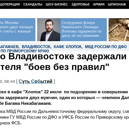
ЦОПЕРАЦИЯ
СКАНДАЛЫ
ШОУ-БИЗНЕС
ЗДОРОВЬЕ
АРМИЯ
ШПИОНАЖ
У
ль Москвы
Сотрудника фонда
релял двух женщин
Навального Леонида
л счеты с жизнью
Волкова задержали по
делу об экстремизме
БАГАМАЕВ
,
ВЛАДИВОСТОК
,
КАФЕ ХЛОПОК
,
МВД РОССИИ ПО ДФО
 ПО ПРИМОРСКОМУ КРАЮ
о Владивостоке задержали
теля "боев без правил"
[
С
уть
С
о
б
ытий
]
3, 08:44
ке в кафе "Хлопок" 22 июля по подозрению в совершении
а задержали двух мужчин, один из которых — чемпион Дал
е Багама Никабагамаев.
вка МВД России по Дальневосточному федеральному округу, с
дники ГУ МВД России по ДФО и УФСБ России по Приморскому кр
цназа ФСБ.