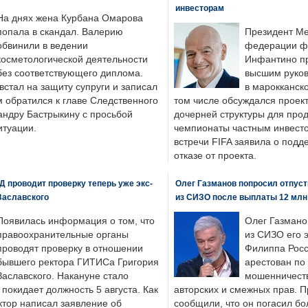
инвесторам
На днях жена Курбана Омарова
попала в скандал. Валерию
Президент М
обвинили в ведении
федерации фу
косметологической деятельности
Инфантино пр
без соответствующего диплома.
высшим руков
стал на защиту супруги и записал
в марокканско
м обратился к главе Следственного
том числе обсуждался проек
андру Бастрыкину с просьбой
дочерней структуры для про
итуации.
чемпионаты частным инвесто
встречи FIFA заявила о под
отказе от проекта.
 проводит проверку теперь уже экс-
Олег Газманов попросил отпуст
Заславского
из СИЗО после выплаты 12 млн
Появилась информация о том, что
Олег Газмано
правоохранительные органы
из СИЗО его 
проводят проверку в отношении
Филиппа Росс
бывшего ректора ГИТИСа Григория
арестован по
Заславского. Накануне стало
мошенничеств
н покидает должность 5 августа. Как
авторских и смежных прав. П
ктор написал заявление об
сообщили, что он погасил бо