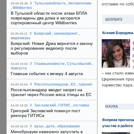
#
Тульскаяобласть
, беспилотник
отставке по со
05.08 09:38
, Wildberries
В Тульской области после атаки БПЛА
повреждены два дома и загорелся
ШОУБИЗ
сортировочный центр Wildberries
Ксения Бородина
#
Боярский
, законопроект
,
05.08 09:11
видеоигры
Боярский: Новая Дума вернется к закону
о регулировании видеоигр после
выборов
#
Главныеновости
, Сутьсобытий
,
04.08 19:02
4августа
– как стало изв
Главные события к вечеру 4 августа
Церемония прошл
#
Россельхознадзор
, ЕС
, транзит
торжество пара 
04.08 18:54
Россельхознадзор вводит запрет на
транзит через Россию мяса птицы из ЕС
#
Заславский
, ГИТИС
, отставка
04.08 18:28
НАУКА
Григорий Заславский покинул пост
ректора ГИТИСа
Вопреки прогноза
участие в работе 
#
вузы
, дети
, образование
04.08 18:13
Минобрнауки намерено запустить в