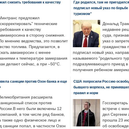
ил снизить требования к качеству
Где родился, там не пригодилс
подписал новый указ по борьбе
туризмом"
Минтранс предложил
"скорректировать" технические
Дональд Трам
требования к качеству
недавнее реш
авиакеросина в сторону снижения.
суда, призна
По мнению ведомства, это позволит
указ о запрет
ество топлива. Предлагается, в
гражданства 
скать авиакеросин с менее
подписал новый указ, направ
ваниями к температуре замерзания
называемого "родильного тур
 как делают сейчас, а при –50°C.
подразумевающего приезд в 
получения ребенком америка
вела санкции против Озон банка и еще
США попросили Россию освобо
Ф
бывшего морпеха, не принявшег
правил и норм
Великобритания расширила
санкционный список против
Госсекретарь
России.В него были включены 12
встрече с ми
компаний, в том числе ряд банков,
дел Сергеем 
а также одно физическое лицо и
прошла 23 ию
д санкции попал, в частности Озон
об освобожде