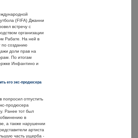
еждународной
тбола (FIFA) Джанни
овел встречу с
одством организации
м Рабате. На ней в
т по созданию
дажи доли прав на
рам. По итогам
держке Инфантино и
ить его экс-продюсера
в попросил отпустить
экс-продюсера
у. Ранее тот был
 обвинению в
е, а также нарушении
редставители артиста
льшую часть ущерба -