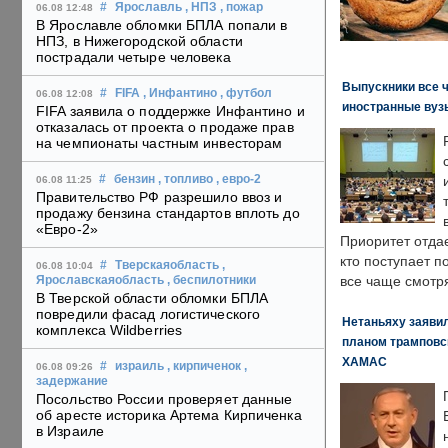
#
Ярославль
, НПЗ
, пожар
06.08 12:48
В Ярославле обломки БПЛА попали в
НПЗ, в Нижегородской области
пострадали четыре человека
Выпускники все 
#
FIFA
, Инфантино
, футбол
06.08 12:08
иностранные вуз
FIFA заявила о поддержке Инфантино и
отказалась от проекта о продаже прав
на чемпионаты частным инвесторам
#
бензин
, топливо
, евро-2
06.08 11:25
Правительство РФ разрешило ввоз и
продажу бензина стандартов вплоть до
«Евро-2»
Приоритет отда
кто поступает п
#
Тверскаяобласть
,
06.08 10:04
все чаще смотря
Ярославскаяобласть
, беспилотники
В Тверской области обломки БПЛА
повредили фасад логистического
Нетаньяху заявил
комплекса Wildberries
планом трамповс
ХАМАС
#
израиль
, кирпиченок
,
06.08 09:26
задержание
Посольство России проверяет данные
об аресте историка Артема Кирпиченка
в Израиле