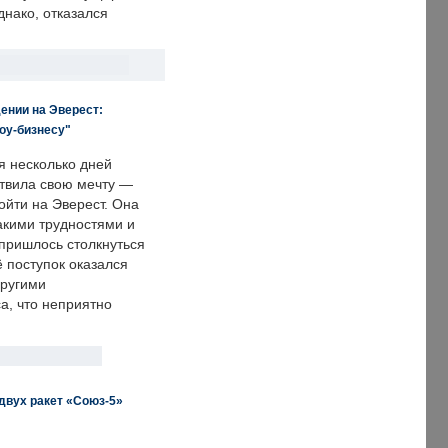
днако, отказался
ении на Эверест:
оу-бизнесу"
я несколько дней
твила свою мечту —
ойти на Эверест. Она
акими трудностями и
пришлось столкнуться
ё поступок оказался
другими
а, что неприятно
двух ракет «Союз-5»