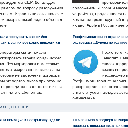
президентом США Дональдом
производител
Трампом по вопросу разоружения
приложений RuStore и месс
словам, Израиль не соглашался с
устройства, продающиеся на
ром американский лидер объявил
Компании грозит крупный штр
еле.
нюанс: Apple в России ничего
али пропускать звонки без
Росфинмониторинг: ограничения
латить за них все равно приходится
экстремиста Дурова не распрос
Операторы связи начали
После того, к
блокировать звонки юридических
Telegram Пав
лиц без маркировки и массовые
список террор
автоматизированные вызовы, на
возник вопрос
которые не заключены договоры.
мессенджер и
ам экспертов, вызов при этом не
Росфинмониторинге заявили, 
 переводится на автоответчик, за
распространяются ограничени
ся плата с абонентов.
этим статусом накладываютс
бизнесмена.
ДАЛЫ, СПЛЕТНИ
я за помощью к Бастрыкину в деле
FIFA заявила о поддержке Инфа
проекта о продаже прав на чем