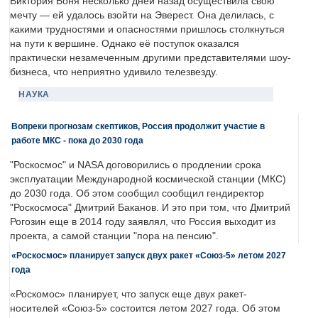
Виктория Боня несколько дней назад осуществила свою
мечту — ей удалось взойти на Эверест. Она делилась, с
какими трудностями и опасностями пришлось столкнуться
на пути к вершине. Однако её поступок оказался
практически незамеченным другими представителями шоу-
бизнеса, что неприятно удивило телезвезду.
НАУКА
Вопреки прогнозам скептиков, Россия продолжит участие в
работе МКС - пока до 2030 года
"Роскосмос" и NASA договорились о продлении срока
эксплуатации Международной космической станции (МКС)
до 2030 года. Об этом сообщил сообщил гендиректор
"Роскосмоса" Дмитрий Баканов. И это при том, что Дмитрий
Рогозин еще в 2014 году заявлял, что Россия выходит из
проекта, а самой станции "пора на пенсию".
«Роскосмос» планирует запуск двух ракет «Союз-5» летом 2027
года
«Роскомос» планирует, что запуск еще двух ракет-
носителей «Союз-5» состоится летом 2027 года. Об этом