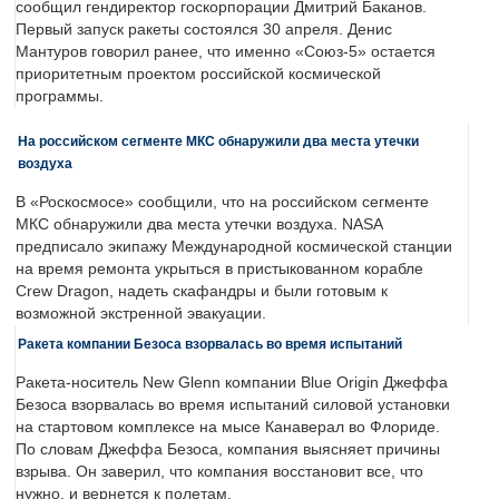
сообщил гендиректор госкорпорации Дмитрий Баканов.
Первый запуск ракеты состоялся 30 апреля. Денис
Мантуров говорил ранее, что именно «Союз-5» остается
приоритетным проектом российской космической
программы.
На российском сегменте МКС обнаружили два места утечки
воздуха
В «Роскосмосе» сообщили, что на российском сегменте
МКС обнаружили два места утечки воздуха. NASA
предписало экипажу Международной космической станции
на время ремонта укрыться в пристыкованном корабле
Crew Dragon, надеть скафандры и были готовым к
возможной экстренной эвакуации.
Ракета компании Безоса взорвалась во время испытаний
Ракета-носитель New Glenn компании Blue Origin Джеффа
Безоса взорвалась во время испытаний силовой установки
на стартовом комплексе на мысе Канаверал во Флориде.
По словам Джеффа Безоса, компания выясняет причины
взрыва. Он заверил, что компания восстановит все, что
нужно, и вернется к полетам.