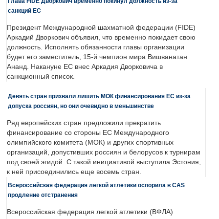
Глава FIDE Дворкович временно покинул должность из-за
санкций ЕС
Президент Международной шахматной федерации (FIDE)
Аркадий Дворкович объявил, что временно покидает свою
должность. Исполнять обязанности главы организации
будет его заместитель, 15-й чемпион мира Вишванатан
Ананд. Накануне ЕС внес Аркадия Дворковича в
санкционный список.
Девять стран призвали лишить МОК финансирования ЕС из-за
допуска россиян, но они очевидно в меньшинстве
Ряд европейских стран предложили прекратить
финансирование со стороны ЕС Международного
олимпийского комитета (МОК) и других спортивных
организаций, допустивших россиян и белорусов к турнирам
под своей эгидой. С такой инициативой выступила Эстония,
к ней присоединились еще восемь стран.
Всероссийская федерация легкой атлетики оспорила в CAS
продление отстранения
Всероссийская федерация легкой атлетики (ВФЛА)