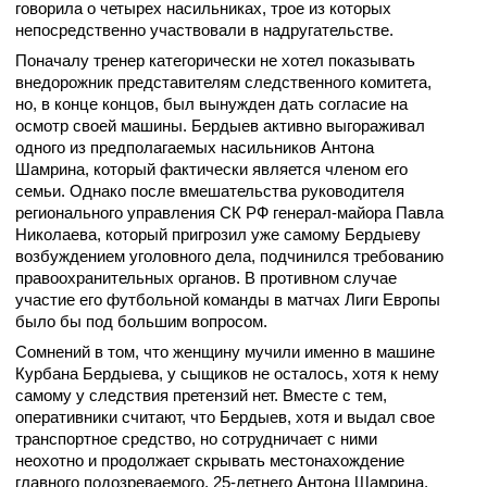
говорила о четырех насильниках, трое из которых
непосредственно участвовали в надругательстве.
Поначалу тренер категорически не хотел показывать
внедорожник представителям следственного комитета,
но, в конце концов, был вынужден дать согласие на
осмотр своей машины. Бердыев активно выгораживал
одного из предполагаемых насильников Антона
Шамрина, который фактически является членом его
семьи. Однако после вмешательства руководителя
регионального управления СК РФ генерал-майора Павла
Николаева, который пригрозил уже самому Бердыеву
возбуждением уголовного дела, подчинился требованию
правоохранительных органов. В противном случае
участие его футбольной команды в матчах Лиги Европы
было бы под большим вопросом.
Сомнений в том, что женщину мучили именно в машине
Курбана Бердыева, у сыщиков не осталось, хотя к нему
самому у следствия претензий нет. Вместе с тем,
оперативники считают, что Бердыев, хотя и выдал свое
транспортное средство, но сотрудничает с ними
неохотно и продолжает скрывать местонахождение
главного подозреваемого, 25-летнего Антона Шамрина,