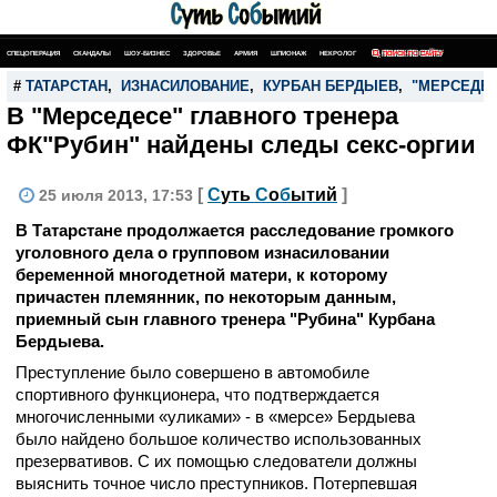
СПЕЦОПЕРАЦИЯ
СКАНДАЛЫ
ШОУ-БИЗНЕС
ЗДОРОВЬЕ
АРМИЯ
ШПИОНАЖ
НЕКРОЛОГ
ПОИСК ПО САЙТУ
#
ТАТАРСТАН
,
ИЗНАСИЛОВАНИЕ
,
КУРБАН БЕРДЫЕВ
,
"МЕРСЕДЕ
В "Мерседесе" главного тренера
ФК"Рубин" найдены следы секс-оргии
[
С
уть
С
о
б
ытий
]
25 июля 2013, 17:53
В Татарстане продолжается расследование громкого
уголовного дела о групповом изнасиловании
беременной многодетной матери, к которому
причастен племянник, по некоторым данным,
приемный сын главного тренера "Рубина" Курбана
Бердыева.
Преступление было совершено в автомобиле
спортивного функционера, что подтверждается
многочисленными «уликами» - в «мерсе» Бердыева
было найдено большое количество использованных
презервативов. С их помощью следователи должны
выяснить точное число преступников. Потерпевшая