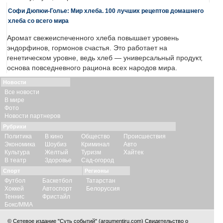
Софи Дюпюи-Голье: Мир хлеба. 100 лучших рецептов домашнего
хлеба со всего мира
Аромат свежеиспеченного хлеба повышает уровень
эндорфинов, гормонов счастья. Это работает на
генетическом уровне, ведь хлеб — универсальный продукт,
основа повседневного рациона всех народов мира.
Новости
Все новости
В мире
Фото
Новости партнеров
Рубрики
Политика
В кино
Общество
Происшествия
Экономика
Шоубиз
Криминал
Авто
Культура
Желтый
Туризм
Хайтек
В театр
Здоровье
Сад-огород
Спорт
Регионы
Футбол
Баскетбол
Татарстан
Хоккей
Автоспорт
Белоруссия
Теннис
Фристайл
Бокс/ММА
© Сетевое издание "Суть событий" (argumentiru.com) Свидетельство о