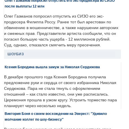
Олег Газманов попросил отпустить его экс-продюсера из СИЗО
после выплаты 12 млн
Олег Газманов попросил отпустить из СИЗО его экс-
продюсера Филиппа Россу. Ранее тот был арестован по
обвинению в мошенничестве, а также нарушении авторских
и смежных прав. Представители артиста сообщили, что он
погасил большую часть ущерба - 12 миллионов рублей.
Суд, однако, отказался смягчить меру пресечения.
ШОУБИЗ
Ксения Бородина вышла замуж за Николая Сердюкова
В декабре прошлого года Ксения Бородина получила
предложение руки и сердца от своего избранника Николая
Сердюкова. Пара не стала тянуть с оформлением
отношений – как стало известно, они уже расписались.
Церемония прошла в узком кругу. Устроить торжество пара
планирует через несколько недель.
Виктория Боня о своем восхождении на Эверест: "Удивило
молчание коллег по шоу-бизнесу"