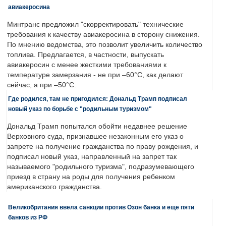
авиакеросина
Минтранс предложил "скорректировать" технические
требования к качеству авиакеросина в сторону снижения.
По мнению ведомства, это позволит увеличить количество
топлива. Предлагается, в частности, выпускать
авиакеросин с менее жесткими требованиями к
температуре замерзания - не при –60°C, как делают
сейчас, а при –50°C.
Где родился, там не пригодился: Дональд Трамп подписал
новый указ по борьбе с "родильным туризмом"
Дональд Трамп попытался обойти недавнее решение
Верховного суда, признавшее незаконным его указ о
запрете на получение гражданства по праву рождения, и
подписал новый указ, направленный на запрет так
называемого "родильного туризма", подразумевающего
приезд в страну на роды для получения ребенком
американского гражданства.
Великобритания ввела санкции против Озон банка и еще пяти
банков из РФ