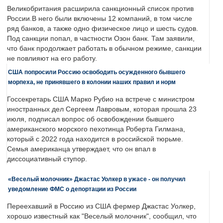
Великобритания расширила санкционный список против
России.В него были включены 12 компаний, в том числе
ряд банков, а также одно физическое лицо и шесть судов.
Под санкции попал, в частности Озон банк. Там заявили,
что банк продолжает работать в обычном режиме, санкции
не повлияют на его работу.
США попросили Россию освободить осужденного бывшего
морпеха, не принявшего в колонии наших правил и норм
Госсекретарь США Марко Рубио на встрече с министром
иностранных дел Сергеем Лавровым, которая прошла 23
июля, подписал вопрос об освобождении бывшего
американского морского пехотинца Роберта Гилмана,
который с 2022 года находится в российской тюрьме.
Семья американца утверждает, что он впал в
диссоциативный ступор.
«Веселый молочник» Джастас Уолкер в ужасе - он получил
уведомление ФМС о депортации из России
Переехавший в Россию из США фермер Джастас Уолкер,
хорошо известный как "Веселый молочник", сообщил, что