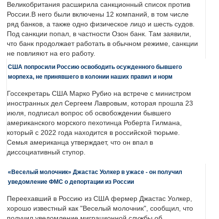
Великобритания расширила санкционный список против
России.В него были включены 12 компаний, в том числе
ряд банков, а также одно физическое лицо и шесть судов.
Под санкции попал, в частности Озон банк. Там заявили,
что банк продолжает работать в обычном режиме, санкции
не повлияют на его работу.
США попросили Россию освободить осужденного бывшего
морпеха, не принявшего в колонии наших правил и норм
Госсекретарь США Марко Рубио на встрече с министром
иностранных дел Сергеем Лавровым, которая прошла 23
июля, подписал вопрос об освобождении бывшего
американского морского пехотинца Роберта Гилмана,
который с 2022 года находится в российской тюрьме.
Семья американца утверждает, что он впал в
диссоциативный ступор.
«Веселый молочник» Джастас Уолкер в ужасе - он получил
уведомление ФМС о депортации из России
Переехавший в Россию из США фермер Джастас Уолкер,
хорошо известный как "Веселый молочник", сообщил, что
получил уведомление миграционной службы об