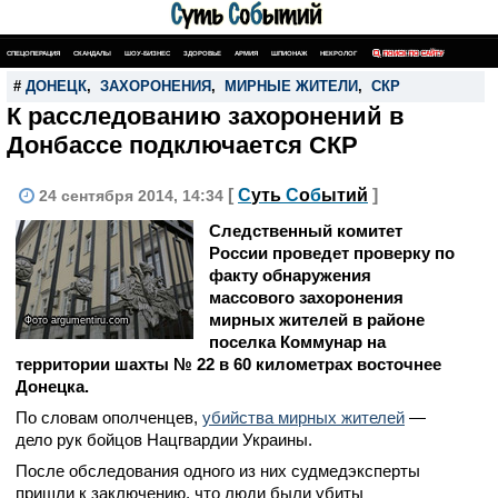
СПЕЦОПЕРАЦИЯ
СКАНДАЛЫ
ШОУ-БИЗНЕС
ЗДОРОВЬЕ
АРМИЯ
ШПИОНАЖ
НЕКРОЛОГ
ПОИСК ПО САЙТУ
#
ДОНЕЦК
,
ЗАХОРОНЕНИЯ
,
МИРНЫЕ ЖИТЕЛИ
,
СКР
К расследованию захоронений в
Донбассе подключается СКР
[
С
уть
С
о
б
ытий
]
24 сентября 2014, 14:34
Следственный комитет
России проведет проверку по
факту обнаружения
массового захоронения
мирных жителей в районе
Фото argumentiru.com
поселка Коммунар на
территории шахты № 22 в 60 километрах восточнее
Донецка.
По словам ополченцев,
убийства мирных жителей
—
дело рук бойцов Нацгвардии Украины.
После обследования одного из них судмедэксперты
пришли к заключению, что люди были убиты