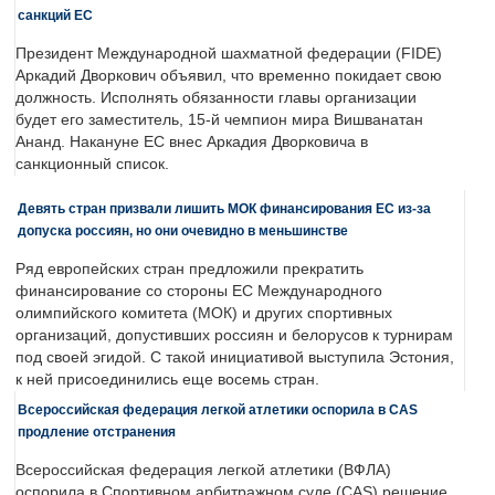
санкций ЕС
Президент Международной шахматной федерации (FIDE)
Аркадий Дворкович объявил, что временно покидает свою
должность. Исполнять обязанности главы организации
будет его заместитель, 15-й чемпион мира Вишванатан
Ананд. Накануне ЕС внес Аркадия Дворковича в
санкционный список.
Девять стран призвали лишить МОК финансирования ЕС из-за
допуска россиян, но они очевидно в меньшинстве
Ряд европейских стран предложили прекратить
финансирование со стороны ЕС Международного
олимпийского комитета (МОК) и других спортивных
организаций, допустивших россиян и белорусов к турнирам
под своей эгидой. С такой инициативой выступила Эстония,
к ней присоединились еще восемь стран.
Всероссийская федерация легкой атлетики оспорила в CAS
продление отстранения
Всероссийская федерация легкой атлетики (ВФЛА)
оспорила в Спортивном арбитражном суде (CAS) решение