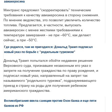
авиакеросина
Минтранс предложил "скорректировать" технические
требования к качеству авиакеросина в сторону снижения.
По мнению ведомства, это позволит увеличить количество
топлива. Предлагается, в частности, выпускать
авиакеросин с менее жесткими требованиями к
температуре замерзания - не при –60°C, как делают
сейчас, а при –50°C.
Где родился, там не пригодился: Дональд Трамп подписал
новый указ по борьбе с "родильным туризмом"
Дональд Трамп попытался обойти недавнее решение
Верховного суда, признавшее незаконным его указ о
запрете на получение гражданства по праву рождения, и
подписал новый указ, направленный на запрет так
называемого "родильного туризма", подразумевающего
приезд в страну на роды для получения ребенком
американского гражданства.
Великобритания ввела санкции против Озон банка и еще пяти
банков из РФ