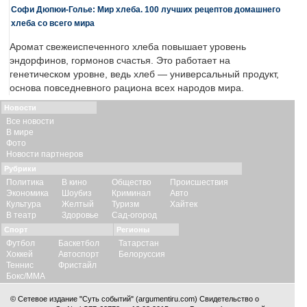
Софи Дюпюи-Голье: Мир хлеба. 100 лучших рецептов домашнего
хлеба со всего мира
Аромат свежеиспеченного хлеба повышает уровень
эндорфинов, гормонов счастья. Это работает на
генетическом уровне, ведь хлеб — универсальный продукт,
основа повседневного рациона всех народов мира.
Новости
Все новости
В мире
Фото
Новости партнеров
Рубрики
Политика
В кино
Общество
Происшествия
Экономика
Шоубиз
Криминал
Авто
Культура
Желтый
Туризм
Хайтек
В театр
Здоровье
Сад-огород
Спорт
Регионы
Футбол
Баскетбол
Татарстан
Хоккей
Автоспорт
Белоруссия
Теннис
Фристайл
Бокс/ММА
© Сетевое издание "Суть событий" (argumentiru.com) Свидетельство о