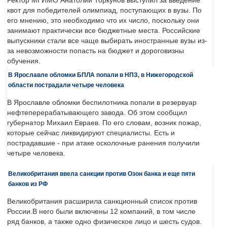
Ректор МГИМО Анатолий Торкунов выступил за введение
квот для победителей олимпиад, поступающих в вузы. По
его мнению, это необходимо что их число, поскольку они
занимают практически все бюджетные места. Российские
выпускники стали все чаще выбирать иностранные вузы из-
за невозможности попасть на бюджет и дороговизны
обучения.
В Ярославле обломки БПЛА попали в НПЗ, в Нижегородской
области пострадали четыре человека
В Ярославле обломки беспилотника попали в резервуар
нефтеперерабатывающего завода. Об этом сообщил
губернатор Михаил Евраев. По его словам, возник пожар,
которые сейчас ликвидируют специалисты. Есть и
пострадавшие - при атаке осколочные ранения получили
четыре человека.
Великобритания ввела санкции против Озон банка и еще пяти
банков из РФ
Великобритания расширила санкционный список против
России.В него были включены 12 компаний, в том числе
ряд банков, а также одно физическое лицо и шесть судов.