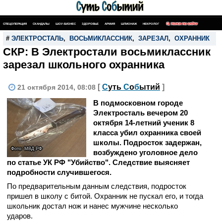
СПЕЦОПЕРАЦИЯ
СКАНДАЛЫ
ШОУ-БИЗНЕС
ЗДОРОВЬЕ
АРМИЯ
ШПИОНАЖ
НЕКРОЛОГ
ПОИСК ПО САЙТУ
#
ЭЛЕКТРОСТАЛЬ
,
ВОСЬМИКЛАССНИК
,
ЗАРЕЗАЛ
,
ОХРАННИК
СКР: В Электростали восьмиклассник
зарезал школьного охранника
[
С
уть
С
о
б
ытий
]
21 октября 2014, 08:08
В подмосковном городе
Электросталь вечером 20
октября 14-летний ученик 8
класса убил охранника своей
школы. Подросток задержан,
Фото: МВД РФ
возбуждено уголовное дело
по статье УК РФ "Убийство". Следствие выясняет
подробности случившегося.
По предварительным данным следствия, подросток
пришел в школу с битой. Охранник не пускал его, и тогда
школьник достал нож и нанес мужчине несколько
ударов.