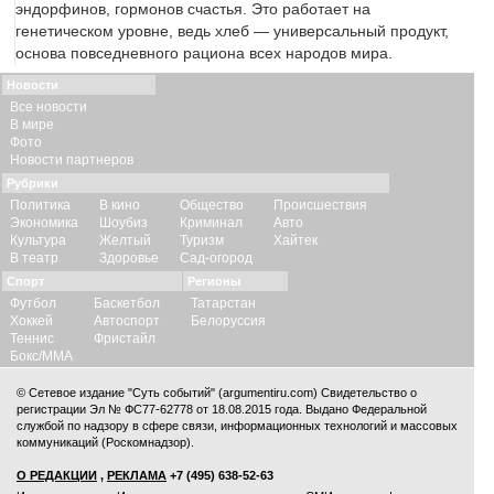
эндорфинов, гормонов счастья. Это работает на
генетическом уровне, ведь хлеб — универсальный продукт,
основа повседневного рациона всех народов мира.
Новости
Все новости
В мире
Фото
Новости партнеров
Рубрики
Политика
В кино
Общество
Происшествия
Экономика
Шоубиз
Криминал
Авто
Культура
Желтый
Туризм
Хайтек
В театр
Здоровье
Сад-огород
Спорт
Регионы
Футбол
Баскетбол
Татарстан
Хоккей
Автоспорт
Белоруссия
Теннис
Фристайл
Бокс/ММА
© Сетевое издание "Суть событий" (argumentiru.com) Свидетельство о
регистрации Эл № ФС77-62778 от 18.08.2015 года. Выдано Федеральной
службой по надзору в сфере связи, информационных технологий и массовых
коммуникаций (Роскомнадзор).
О РЕДАКЦИИ
,
РЕКЛАМА
+7 (495) 638-52-63