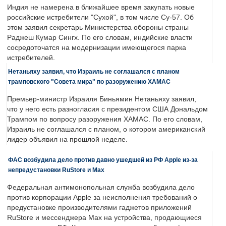
Индия не намерена в ближайшее время закупать новые
российские истребители "Сухой", в том числе Су-57. Об
этом заявил секретарь Министерства обороны страны
Раджеш Кумар Сингх. По его словам, индийские власти
сосредоточатся на модернизации имеющегося парка
истребителей.
Нетаньяху заявил, что Израиль не соглашался с планом
трамповского "Совета мира" по разоружению ХАМАС
Премьер-министр Израиля Биньямин Нетаньяху заявил,
что у него есть разногласия с президентом США Дональдом
Трампом по вопросу разоружения ХАМАС. По его словам,
Израиль не соглашался с планом, о котором американский
лидер объявил на прошлой неделе.
ФАС возбудила дело против давно ушедшей из РФ Apple из-за
непредустановки RuStore и Max
Федеральная антимонопольная служба возбудила дело
против корпорации Apple за неисполнения требований о
предустановке производителями гаджетов приложений
RuStore и мессенджера Max на устройства, продающиеся